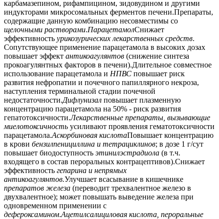
карбамазепином, рифампицином, зидовудином и другими
индукторами микросомальных ферментов печени.Препараты,
содержащие данную комбинацию несовместимы со
щелочными растворами
.
Парацетамол
Снижает
эффективность
урикозурических лекарственных средств
.
Сопутствующее применение парацетамола в высоких дозах
повышает эффект
антикоагулянтов
(снижение синтеза
прокоагулянтных факторов в печени).Длительное совместное
использование парацетамола и
НПВС
повышает риск
развития нефропатии и почечного папиллярного некроза,
наступления терминальной стадии почечной
недостаточности.
Дифлунизал
повышает плазменную
концентрацию парацетамола на 50% - риск развития
гепатотоксичности.
Лекарственные препараты, вызывающие
миелотоксичность
усиливают проявления гематотоксичности
парацетамола.
Аскорбиновая кислота
Повышает концентрацию
в крови
бензилпенициллина и тетрациклинов
; в дозе 1 г/сут
повышает биодоступность
этинилэстрадиола
(в т.ч.
входящего в состав пероральных контрацептивов).Снижает
эффективность
гепарина и непрямых
антикоагулянтов.
Улучшает всасывание в кишечнике
препаратов железа
(переводит трехвалентное железо в
двухвалентное); может повышать выведение железа при
одновременном применении с
дефероксамином
.
Ацетилсалициловая кислота, пероральные