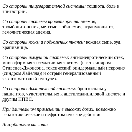
Со стороны пищеварительной системы:
тошнота, боль в
эпигастрии.
Со стороны системы кроветворения:
анемия,
тромбоцитопения, метгемоглобинемия, агранулоцитоз,
гемолитическая анемия.
Со стороны кожи и подкожных тканей:
кожная сыпь, зуд,
крапивница.
Со стороны иммунной системы:
ангионевротический отек,
многоформная экссудативная эритема (в т.ч. синдром
Стивенса-Джонсона, токсический эпидермальный некролиз
(синдром Лайелла)) и острый генерализованный
экзантематозный пустулез.
Со стороны дыхательной системы:
бронхоспазм у
пациентов, чувствительных к ацетилсалициловой кислоте и
другим НПВС.
При длительном применении в высоких дозах:
возможно
гепатотоксическое и нефротоксическое действие.
Аскорбиновая кислота