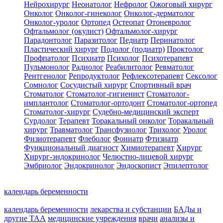
Нейрохирург
Неонатолог
Нефролог
Ожоговый хирург
Онколог
Онколог-гинеколог
Онколог-дерматолог
Онколог-уролог
Ортопед
Остеопат
Отоневролог
Офтальмолог (окулист)
Офтальмолог-хирург
Парадонтолог
Паразитолог
Педиатр
Перинатолог
Пластический хирург
Подолог (подиатр)
Проктолог
Профпатолог
Психиатр
Психолог
Психотерапевт
Пульмонолог
Радиолог
Реабилитолог
Ревматолог
Рентгенолог
Репродуктолог
Рефлексотерапевт
Сексолог
Сомнолог
Сосудистый хирург
Спортивный врач
Стоматолог
Стоматолог-гигиенист
Стоматолог-
имплантолог
Стоматолог-ортодонт
Стоматолог-ортопед
Стоматолог-хирург
Судебно-медицинский эксперт
Сурдолог
Терапевт
Торакальный онколог
Торакальный
хирург
Травматолог
Трансфузиолог
Трихолог
Уролог
Физиотерапевт
Флеболог
Фониатр
Фтизиатр
Функциональный диагност
Химиотерапевт
Хирург
Хирург-эндокринолог
Челюстно-лицевой хирург
Эмбриолог
Эндокринолог
Эндоскопист
Эпилептолог
календарь беременности
календарь беременности
лекарства и субстанции
БАДы и
другие ТАА
медицинские учреждения
врачи
анализы и