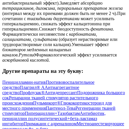
антибактериальный эффект).Замедляет абсорбцию
тетрациклинов, дигоксина, пероральных препаратов железа
(интервал между их приемами должен быть не менее 2 ч).При
сочетании с
тиазидными диуретиками
может усиливать
гиперкальциемию, снижать эффект кальцитонина при
гиперкальциемии.Снижает биодоступность
фенитоина
.
Фармацевтически несовместим с
карбонатами,
салицилатами, сульфатами
(образует нерастворимые или
труднорастворимые соли кальция).Уменьшает эффект
блокаторов медленных кальциевых
каналов.
Рутозид
Фармакологический эффект усиливается
аскорбиновой кислотой
.
Другие препараты на эту букву:
Пеницилламин-натив
Противовоспалительное
средство
Плагрил® А
Антиагрегантное
средство
Профлузак®
Антидепрессант
Подорожника большого
сок
Репарации тканей стимулятор растительного
происхождения
Пульмикорт®
Глюкокортикостероид для
местного применения
Пантенол-Тева
Регенерации тканей
стимулятор
Пиперациллин+Тазобактам
Антибиотик,
пенициллин полусинтетический+бета-лактамаз
ингибитор
Примакаин с адреналином
Местноанестезирующее
средство+альфа- и бета-