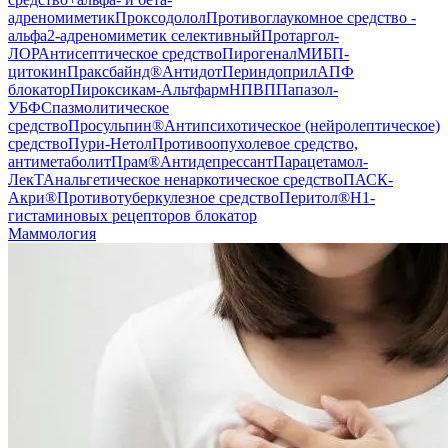
адреномиметик
Проксодолол
Противоглаукомное средство -
альфа2-адреномиметик селективный
Протаргол-
ЛОР
Антисептическое средство
Пирогенал
МИБП-
цитокин
Праксбайнд®
Антидот
Периндоприл
АПФ
блокатор
Пироксикам-Альтфарм
НПВП
Папазол-
УБФ
Спазмолитическое
средство
Просульпин®
Антипсихотическое (нейролептическое)
средство
Пури-Нетол
Противоопухолевое средство,
антиметаболит
Прам®
Антидепрессант
Парацетамол-
ЛекТ
Анальгетическое ненаркотическое средство
ПАСК-
Акри®
Противотуберкулезное средство
Перитол®
H1-
гистаминовых рецепторов блокатор
Маммология