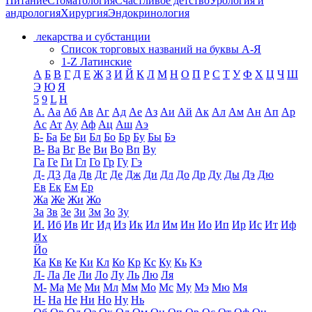
Питание
Стоматология
Счастливое детство
Урология и
андрология
Хирургия
Эндокринология
лекарства и субстанции
Список торговых названий на буквы А-Я
1-Z Латинские
А
Б
В
Г
Д
Е
Ж
З
И
Й
К
Л
М
Н
О
П
Р
С
Т
У
Ф
Х
Ц
Ч
Ш
Э
Ю
Я
5
9
L
H
А.
Аа
Аб
Ав
Аг
Ад
Ае
Аз
Аи
Ай
Ак
Ал
Ам
Ан
Ап
Ар
Ас
Ат
Ау
Аф
Ац
Аш
Аэ
Б-
Ба
Бе
Би
Бл
Бо
Бр
Бу
Бы
Бэ
В-
Ва
Вг
Ве
Ви
Во
Вп
Ву
Га
Ге
Ги
Гл
Го
Гр
Гу
Гэ
Д-
Д3
Да
Дв
Дг
Де
Дж
Ди
Дл
До
Др
Ду
Ды
Дэ
Дю
Ев
Ек
Ем
Ер
Жа
Же
Жи
Жо
За
Зв
Зе
Зи
Зм
Зо
Зу
И.
Иб
Ив
Иг
Ид
Из
Ик
Ил
Им
Ин
Ио
Ип
Ир
Ис
Ит
Иф
Их
Йо
Ка
Кв
Ке
Ки
Кл
Ко
Кр
Кс
Ку
Кь
Кэ
Л-
Ла
Ле
Ли
Ло
Лу
Ль
Лю
Ля
М-
Ма
Ме
Ми
Мл
Мм
Мо
Мс
Му
Мэ
Мю
Мя
Н-
На
Не
Ни
Но
Ну
Нь