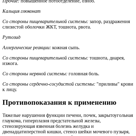
Прочие:
повышенное потоотделение, озноб.
Кальция глюконат
Со стороны пищеварительной системы:
запор, раздражения
слизистой оболочки ЖКТ, тошнота, рвота.
Рутозид
Аллергические реакции:
кожная сыпь.
Со стороны пищеварительной системы:
тошнота, диарея,
изжога.
Со стороны нервной системы:
головная боль.
Со стороны сердечно-сосудистой системы:
"приливы" крови
к лицу.
Противопоказания к применению
Тяжелые нарушения функции печени, почек, закрытоугольная
глаукома, гиперплазия предстательной железы,
стенозирующая язвенная болезнь желудка и
двенадцатиперстной кишки, стеноз шейки мочевого пузыря,