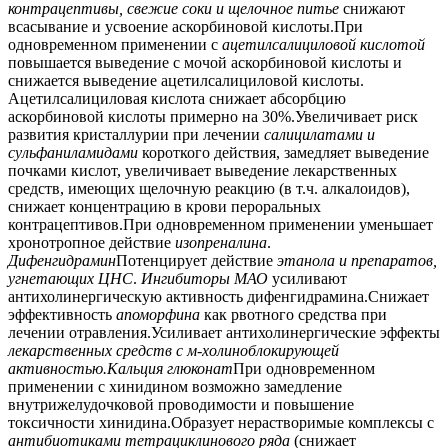
контрацептивы, свежие соки и щелочное питье
снижают
всасывание и усвоение аскорбиновой кислоты.При
одновременном применении с
ацетилсалициловой кислотой
повышается выведение с мочой аскорбиновой кислоты и
снижается выведение ацетилсалициловой кислоты.
Ацетилсалициловая кислота снижает абсорбцию
аскорбиновой кислоты примерно на 30%.Увеличивает риск
развития кристаллурии при лечении
салицилатами и
сульфаниламидами
короткого действия, замедляет выведение
почками кислот, увеличивает выведение лекарственных
средств, имеющих щелочную реакцию (в т.ч. алкалоидов),
снижает концентрацию в крови пероральных
контрацептивов.При одновременном применении уменьшает
хронотропное действие
изопреналина
.
Дифенгидрамин
Потенцирует действие
этанола и препаратов,
угнетающих ЦНС
.
Ингибиторы МАО
усиливают
антихолинергическую активность дифенгидрамина.Снижает
эффективность
апоморфина
как рвотного средства при
лечении отравления.Усиливает антихолинергические эффекты
лекарственных средств с м-холиноблокирующей
активностью.
Кальция глюконат
При одновременном
применении с хинидином возможно замедление
внутрижелудочковой проводимости и повышение
токсичности хинидина.Образует нерастворимые комплексы с
антибиотиками тетрациклинового ряда
(снижает