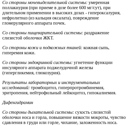
Со стороны мочевыделительной системы:
умеренная
поллакиурия (при приеме в дозе более 600 мг/сут), при
длительном применении в высоких дозах - гипероксалурия,
нефролитиаз (из кальция оксалата), повреждение
гломерулярного аппарата почек.
Со стороны пищеварительной системы:
раздражение
слизистой оболочки ЖКТ.
Со стороны кожи и подкожных тканей:
кожная сыпь,
гиперемия кожи.
Со стороны эндокринной системы:
угнетение функции
инсулярного аппарата поджелудочной железы
(гипергликемия, глюкозурия).
Результаты лабораторных и инструментальных
исследований:
тромбоцитоз, гиперпротромбинемия,
эритропения, нейтрофильный лейкоцитоз, гипокалиемия.
Дифенгидрамин
Со стороны дыхательной системы:
сухость слизистой
оболочки носа и горла, повышение вязкости мокроты, чувство
сдавления в груди или горле, чихание, заложенность носа.