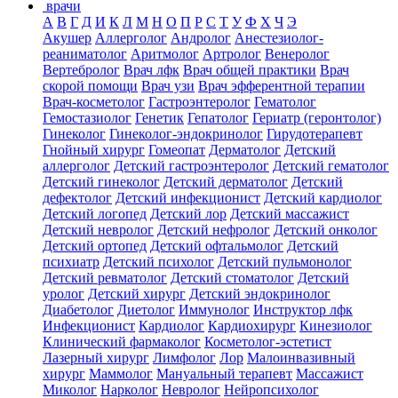
врачи
А
В
Г
Д
И
К
Л
М
Н
О
П
Р
С
Т
У
Ф
Х
Ч
Э
Акушер
Аллерголог
Андролог
Анестезиолог-
реаниматолог
Аритмолог
Артролог
Венеролог
Вертебролог
Врач лфк
Врач общей практики
Врач
скорой помощи
Врач узи
Врач эфферентной терапии
Врач-косметолог
Гастроэнтеролог
Гематолог
Гемостазиолог
Генетик
Гепатолог
Гериатр (геронтолог)
Гинеколог
Гинеколог-эндокринолог
Гирудотерапевт
Гнойный хирург
Гомеопат
Дерматолог
Детский
аллерголог
Детский гастроэнтеролог
Детский гематолог
Детский гинеколог
Детский дерматолог
Детский
дефектолог
Детский инфекционист
Детский кардиолог
Детский логопед
Детский лор
Детский массажист
Детский невролог
Детский нефролог
Детский онколог
Детский ортопед
Детский офтальмолог
Детский
психиатр
Детский психолог
Детский пульмонолог
Детский ревматолог
Детский стоматолог
Детский
уролог
Детский хирург
Детский эндокринолог
Диабетолог
Диетолог
Иммунолог
Инструктор лфк
Инфекционист
Кардиолог
Кардиохирург
Кинезиолог
Клинический фармаколог
Косметолог-эстетист
Лазерный хирург
Лимфолог
Лор
Малоинвазивный
хирург
Маммолог
Мануальный терапевт
Массажист
Миколог
Нарколог
Невролог
Нейропсихолог