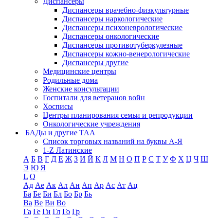
Диспансеры
Диспансеры врачебно-физкультурные
Диспансеры наркологические
Диспансеры психоневрологические
Диспансеры онкологические
Диспансеры противотуберкулезные
Диспансеры кожно-венерологические
Диспансеры другие
Медицинские центры
Родильные дома
Женские консультации
Госпитали для ветеранов войн
Хосписы
Центры планирования семьи и репродукции
Онкологические учреждения
БАДы и другие ТАА
Список торговых названий на буквы А-Я
1-Z Латинские
А
Б
В
Г
Д
Е
Ж
З
И
Й
К
Л
М
Н
О
П
Р
С
Т
У
Ф
Х
Ц
Ч
Ш
Э
Ю
Я
L
Q
Ад
Ае
Ак
Ал
Ан
Ап
Ар
Ас
Ат
Ац
Ба
Бе
Би
Бл
Бо
Бр
Бь
Ва
Ве
Ви
Во
Га
Ге
Ги
Гл
Го
Гр