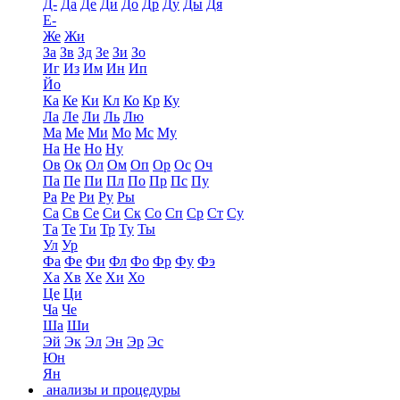
Д-
Да
Де
Ди
До
Др
Ду
Ды
Дя
Е-
Же
Жи
За
Зв
Зд
Зе
Зи
Зо
Иг
Из
Им
Ин
Ип
Йо
Ка
Ке
Ки
Кл
Ко
Кр
Ку
Ла
Ле
Ли
Ль
Лю
Ма
Ме
Ми
Мо
Мс
Му
На
Не
Но
Ну
Ов
Ок
Ол
Ом
Оп
Ор
Ос
Оч
Па
Пе
Пи
Пл
По
Пр
Пс
Пу
Ра
Ре
Ри
Ру
Ры
Са
Св
Се
Си
Ск
Со
Сп
Ср
Ст
Су
Та
Те
Ти
Тр
Ту
Ты
Ул
Ур
Фа
Фе
Фи
Фл
Фо
Фр
Фу
Фэ
Ха
Хв
Хе
Хи
Хо
Це
Ци
Ча
Че
Ша
Ши
Эй
Эк
Эл
Эн
Эр
Эс
Юн
Ян
анализы и процедуры