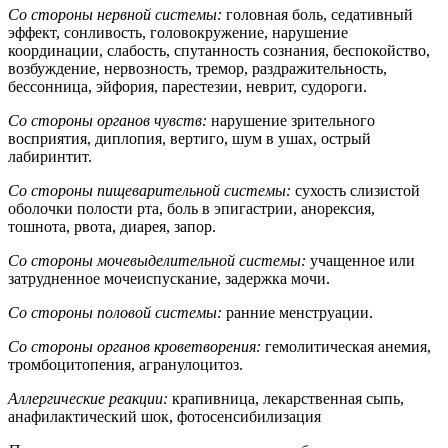
Со стороны нервной системы:
головная боль, седативный
эффект, сонливость, головокружение, нарушение
координации, слабость, спутанность сознания, беспокойство,
возбуждение, нервозность, тремор, раздражительность,
бессонница, эйфория, парестезии, неврит, судороги.
Со стороны органов чувств:
нарушение зрительного
восприятия, диплопия, вертиго, шум в ушах, острый
лабиринтит.
Со стороны пищеварительной системы:
сухость слизистой
оболочки полости рта, боль в эпигастрии, анорексия,
тошнота, рвота, диарея, запор.
Со стороны мочевыделительной системы:
учащенное или
затрудненное мочеиспускание, задержка мочи.
Со стороны половой системы:
ранние менструации.
Со стороны органов кроветворения:
гемолитическая анемия,
тромбоцитопения, агранулоцитоз.
Аллергические реакции:
крапивница, лекарственная сыпь,
анафилактический шок, фотосенсибилизация