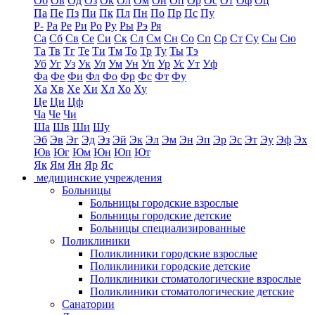
Об
Ов
Од
Оз
Ок
Ол
Ом
Он
Оп
Ор
Ос
От
Оф
Оц
Па
Пе
Пз
Пи
Пк
Пл
Пн
По
Пр
Пс
Пу
Р-
Ра
Ре
Ри
Ро
Ру
Ры
Рэ
Ря
Са
Сб
Св
Се
Си
Ск
Сл
См
Сн
Со
Сп
Ср
Ст
Су
Сы
Сю
Та
Тв
Тг
Те
Ти
Тм
То
Тр
Ту
Ты
Тэ
Уб
Уг
Уз
Ук
Ул
Ум
Ун
Уп
Ур
Ус
Ут
Уф
Фа
Фе
Фи
Фл
Фо
Фр
Фс
Фт
Фу
Ха
Хв
Хе
Хи
Хл
Хо
Ху
Це
Ци
Цф
Ча
Че
Чи
Ша
Шв
Ши
Шу
Эб
Эв
Эг
Эд
Эз
Эй
Эк
Эл
Эм
Эн
Эп
Эр
Эс
Эт
Эу
Эф
Эх
Юв
Юг
Юм
Юн
Юп
Ют
Як
Ям
Ян
Яр
Яс
медицинские учреждения
Больницы
Больницы городские взрослые
Больницы городские детские
Больницы специализированные
Поликлиники
Поликлиники городские взрослые
Поликлиники городские детские
Поликлиники стоматологические взрослые
Поликлиники стоматологические детские
Санатории