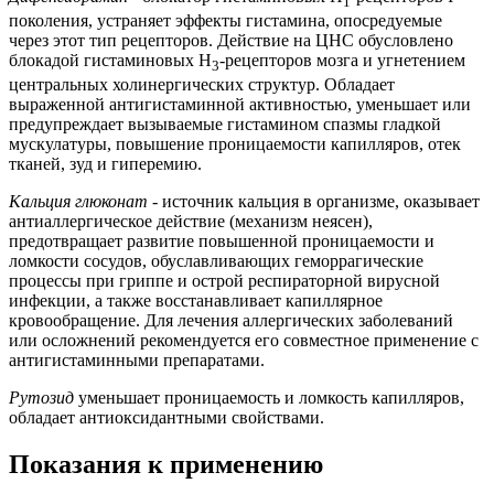
1
поколения, устраняет эффекты гистамина, опосредуемые
через этот тип рецепторов. Действие на ЦНС обусловлено
блокадой гистаминовых H
-рецепторов мозга и угнетением
3
центральных холинергических структур. Обладает
выраженной антигистаминной активностью, уменьшает или
предупреждает вызываемые гистамином спазмы гладкой
мускулатуры, повышение проницаемости капилляров, отек
тканей, зуд и гиперемию.
Кальция глюконат -
источник кальция в организме, оказывает
антиаллергическое действие (механизм неясен),
предотвращает развитие повышенной проницаемости и
ломкости сосудов, обуславливающих геморрагические
процессы при гриппе и острой респираторной вирусной
инфекции, а также восстанавливает капиллярное
кровообращение. Для лечения аллергических заболеваний
или осложнений рекомендуется его совместное применение с
антигистаминными препаратами.
Рутозид
уменьшает проницаемость и ломкость капилляров,
обладает антиоксидантными свойствами.
Показания к применению