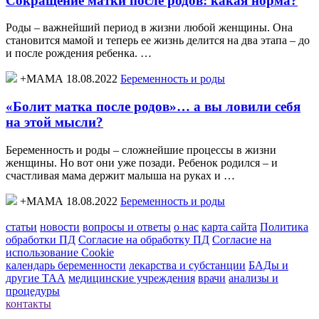
Сокращение матки после родов: какая норма?
Роды – важнейший период в жизни любой женщины. Она
становится мамой и теперь ее жизнь делится на два этапа – до
и после рождения ребенка. …
+МАМА 18.08.2022
Беременность и роды
«Болит матка после родов»… а вы ловили себя
на этой мысли?
Беременность и роды – сложнейшие процессы в жизни
женщины. Но вот они уже позади. Ребенок родился – и
счастливая мама держит малыша на руках и …
+МАМА 18.08.2022
Беременность и роды
статьи
новости
вопросы и ответы
о нас
карта сайта
Политика
обработки ПД
Согласие на обработку ПД
Согласие на
использование Cookie
календарь беременности
лекарства и субстанции
БАДы и
другие ТАА
медицинские учреждения
врачи
анализы и
процедуры
контакты