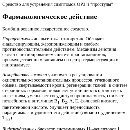
Средство для устранения симптомов ОРЗ и "простуды"
Фармакологическое действие
Комбинированное лекарственное средство.
Парацетамол
- анальгетик-антипиретик. Обладает
анальгезирующим, жаропонижающим и слабым
противовоспалительным действием. Механизм действия
связан с ингибированием синтеза простагландинов,
преимущественным влиянием на центр терморегуляции в
гипоталамусе.
Аскорбиновая кислота
участвует в регулировании
окислительно-восстановительных процессов, углеводного
обмена, свертываемости крови, регенерации тканей, в синтезе
стероидных гормонов; повышает устойчивость организма к
инфекциям, уменьшает сосудистую проницаемость, снижает
потребность в витаминах B
, B
, А, Е, фолиевой кислоте,
1
2
пантотеновой кислоте. Улучшает переносимость
парацетамола и удлиняет его действие (связано с удлинением
T
).
1/2
Дифенгидрамин
- блокатор гистаминовых H
-рецепторов I