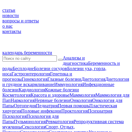
статьи
новости
вопросы и ответы
о нас
контакты
календарь беременности
Анализы и
диагностика
Беременность и
роды
Бесплодие
Болезни сосудов
Болезни уха, горла,
носа
Гастроэнтерология
Генетика и
прогнозы
Гинекология
Глазные болезни
Диетология
Диетология
и грудное вскармливание
Иммунология
Инфекционные
болезни
Кардиология
Кожные болезни
Косметология
Красота и здоровье
Маммология
Маммология для
Пап
Наркология
Нервные болезни
Онкология
Онкология для
Папы
Ортопедия
Педиатрия
Первая помощь
Пластическая
хирургия
Половые инфекции
Проктология
Психиатрия
Психология
Психология для
Папы
Пульмонология
Ревматология
Репродуктивная система
мужчины
Сексология
Спорт, Отдых,