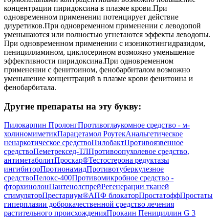
концентрации пиридоксина в плазме крови.При
одновременном применении потенцирует действие
диуретиков.При одновременном применении с леводопой
уменьшаются или полностью угнетаются эффекты леводопы.
При одновременном применении с изоникотингидразидом,
пеницилламином, циклосерином возможно уменьшение
эффективности пиридоксина.При одновременном
применении с фенитоином, фенобарбиталом возможно
уменьшение концентраций в плазме крови фенитоина и
фенобарбитала.
Другие препараты на эту букву:
Пилокарпин Пролонг
Противоглаукомное средство - м-
холиномиметик
Парацетамол Роутек
Анальгетическое
ненаркотическое средство
Пилобакт
Противоязвенное
средство
Пеметрексед-ТЛ
Противоопухолевое средство,
антиметаболит
Проскар®
Тестостерона редуктазы
ингибитор
Протионамид
Противотуберкулезное
средство
Пелокс-400
Противомикробное средство -
фторхинолон
Пантенолспрей
Регенерации тканей
стимулятор
Престариум®
АПФ блокатор
Простатофф
Простаты
гиперплазии доброкачественной средство лечения
растительного происхождения
Прокаин Пенициллин G 3