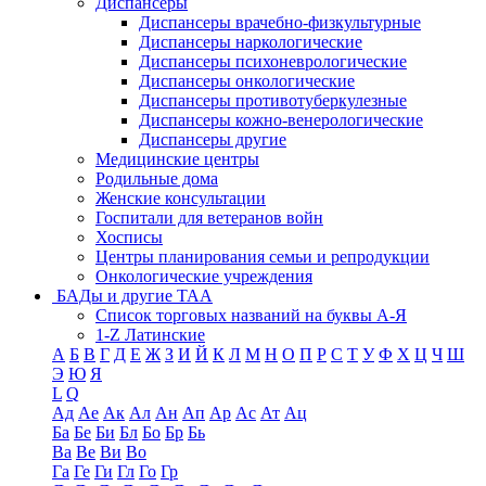
Диспансеры
Диспансеры врачебно-физкультурные
Диспансеры наркологические
Диспансеры психоневрологические
Диспансеры онкологические
Диспансеры противотуберкулезные
Диспансеры кожно-венерологические
Диспансеры другие
Медицинские центры
Родильные дома
Женские консультации
Госпитали для ветеранов войн
Хосписы
Центры планирования семьи и репродукции
Онкологические учреждения
БАДы и другие ТАА
Список торговых названий на буквы А-Я
1-Z Латинские
А
Б
В
Г
Д
Е
Ж
З
И
Й
К
Л
М
Н
О
П
Р
С
Т
У
Ф
Х
Ц
Ч
Ш
Э
Ю
Я
L
Q
Ад
Ае
Ак
Ал
Ан
Ап
Ар
Ас
Ат
Ац
Ба
Бе
Би
Бл
Бо
Бр
Бь
Ва
Ве
Ви
Во
Га
Ге
Ги
Гл
Го
Гр