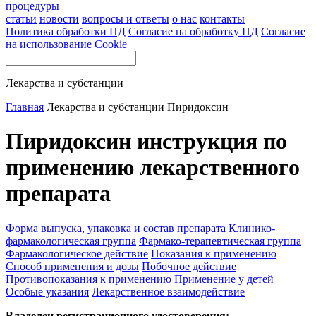
процедуры
статьи
новости
вопросы и ответы
о нас
контакты
Политика обработки ПД
Согласие на обработку ПД
Согласие
на использование Cookie
Лекарства и субстанции
Главная
Лекарства и субстанции
Пиридоксин
Пиридоксин инструкция по
применению лекарственного
препарата
Форма выпуска, упаковка и состав препарата
Клинико-
фармакологическая группа
Фармако-терапевтическая группа
Фармакологическое действие
Показания к применению
Способ применения и дозы
Побочное действие
Противопоказания к применению
Применение у детей
Особые указания
Лекарственное взаимодействие
Владелец регистрационного удостоверения: