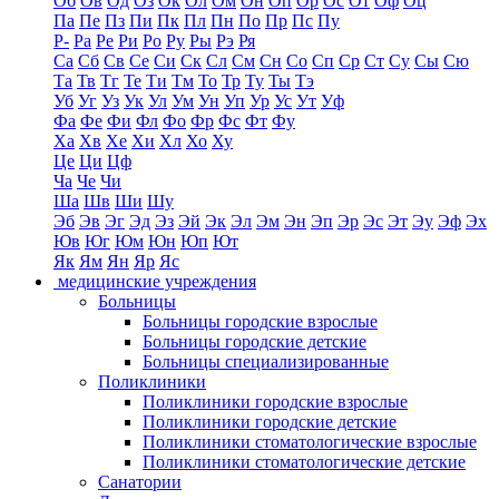
Об
Ов
Од
Оз
Ок
Ол
Ом
Он
Оп
Ор
Ос
От
Оф
Оц
Па
Пе
Пз
Пи
Пк
Пл
Пн
По
Пр
Пс
Пу
Р-
Ра
Ре
Ри
Ро
Ру
Ры
Рэ
Ря
Са
Сб
Св
Се
Си
Ск
Сл
См
Сн
Со
Сп
Ср
Ст
Су
Сы
Сю
Та
Тв
Тг
Те
Ти
Тм
То
Тр
Ту
Ты
Тэ
Уб
Уг
Уз
Ук
Ул
Ум
Ун
Уп
Ур
Ус
Ут
Уф
Фа
Фе
Фи
Фл
Фо
Фр
Фс
Фт
Фу
Ха
Хв
Хе
Хи
Хл
Хо
Ху
Це
Ци
Цф
Ча
Че
Чи
Ша
Шв
Ши
Шу
Эб
Эв
Эг
Эд
Эз
Эй
Эк
Эл
Эм
Эн
Эп
Эр
Эс
Эт
Эу
Эф
Эх
Юв
Юг
Юм
Юн
Юп
Ют
Як
Ям
Ян
Яр
Яс
медицинские учреждения
Больницы
Больницы городские взрослые
Больницы городские детские
Больницы специализированные
Поликлиники
Поликлиники городские взрослые
Поликлиники городские детские
Поликлиники стоматологические взрослые
Поликлиники стоматологические детские
Санатории