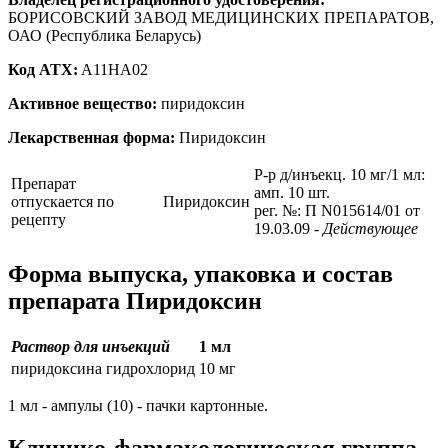
БОРИСОВСКИЙ ЗАВОД МЕДИЦИНСКИХ ПРЕПАРАТОВ,
ОАО (Республика Беларусь)
Код ATX:
A11HA02
Активное вещество:
пиридоксин
Лекарственная форма:
Пиридоксин
Р-р д/инъекц. 10 мг/1 мл:
Препарат
амп. 10 шт.
отпускается по
Пиридоксин
рег. №: П N015614/01 от
рецепту
19.03.09
- Действующее
Форма выпуска, упаковка и состав
препарата Пиридоксин
Раствор для инъекций
1 мл
пиридоксина гидрохлорид
10 мг
1 мл - ампулы (10) - пачки картонные.
Клинико-фармакологическая группа