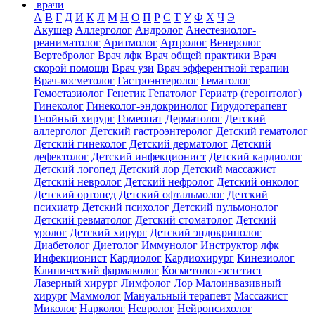
врачи
А
В
Г
Д
И
К
Л
М
Н
О
П
Р
С
Т
У
Ф
Х
Ч
Э
Акушер
Аллерголог
Андролог
Анестезиолог-
реаниматолог
Аритмолог
Артролог
Венеролог
Вертебролог
Врач лфк
Врач общей практики
Врач
скорой помощи
Врач узи
Врач эфферентной терапии
Врач-косметолог
Гастроэнтеролог
Гематолог
Гемостазиолог
Генетик
Гепатолог
Гериатр (геронтолог)
Гинеколог
Гинеколог-эндокринолог
Гирудотерапевт
Гнойный хирург
Гомеопат
Дерматолог
Детский
аллерголог
Детский гастроэнтеролог
Детский гематолог
Детский гинеколог
Детский дерматолог
Детский
дефектолог
Детский инфекционист
Детский кардиолог
Детский логопед
Детский лор
Детский массажист
Детский невролог
Детский нефролог
Детский онколог
Детский ортопед
Детский офтальмолог
Детский
психиатр
Детский психолог
Детский пульмонолог
Детский ревматолог
Детский стоматолог
Детский
уролог
Детский хирург
Детский эндокринолог
Диабетолог
Диетолог
Иммунолог
Инструктор лфк
Инфекционист
Кардиолог
Кардиохирург
Кинезиолог
Клинический фармаколог
Косметолог-эстетист
Лазерный хирург
Лимфолог
Лор
Малоинвазивный
хирург
Маммолог
Мануальный терапевт
Массажист
Миколог
Нарколог
Невролог
Нейропсихолог