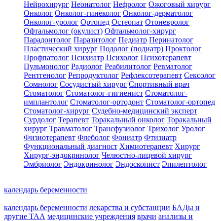
Нейрохирург
Неонатолог
Нефролог
Ожоговый хирург
Онколог
Онколог-гинеколог
Онколог-дерматолог
Онколог-уролог
Ортопед
Остеопат
Отоневролог
Офтальмолог (окулист)
Офтальмолог-хирург
Парадонтолог
Паразитолог
Педиатр
Перинатолог
Пластический хирург
Подолог (подиатр)
Проктолог
Профпатолог
Психиатр
Психолог
Психотерапевт
Пульмонолог
Радиолог
Реабилитолог
Ревматолог
Рентгенолог
Репродуктолог
Рефлексотерапевт
Сексолог
Сомнолог
Сосудистый хирург
Спортивный врач
Стоматолог
Стоматолог-гигиенист
Стоматолог-
имплантолог
Стоматолог-ортодонт
Стоматолог-ортопед
Стоматолог-хирург
Судебно-медицинский эксперт
Сурдолог
Терапевт
Торакальный онколог
Торакальный
хирург
Травматолог
Трансфузиолог
Трихолог
Уролог
Физиотерапевт
Флеболог
Фониатр
Фтизиатр
Функциональный диагност
Химиотерапевт
Хирург
Хирург-эндокринолог
Челюстно-лицевой хирург
Эмбриолог
Эндокринолог
Эндоскопист
Эпилептолог
календарь беременности
календарь беременности
лекарства и субстанции
БАДы и
другие ТАА
медицинские учреждения
врачи
анализы и