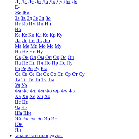
Д-
Да
Де
Ди
До
Др
Ду
Ды
Дя
Е-
Же
Жи
За
Зв
Зд
Зе
Зи
Зо
Иг
Из
Им
Ин
Ип
Йо
Ка
Ке
Ки
Кл
Ко
Кр
Ку
Ла
Ле
Ли
Ль
Лю
Ма
Ме
Ми
Мо
Мс
Му
На
Не
Но
Ну
Ов
Ок
Ол
Ом
Оп
Ор
Ос
Оч
Па
Пе
Пи
Пл
По
Пр
Пс
Пу
Ра
Ре
Ри
Ру
Ры
Са
Св
Се
Си
Ск
Со
Сп
Ср
Ст
Су
Та
Те
Ти
Тр
Ту
Ты
Ул
Ур
Фа
Фе
Фи
Фл
Фо
Фр
Фу
Фэ
Ха
Хв
Хе
Хи
Хо
Це
Ци
Ча
Че
Ша
Ши
Эй
Эк
Эл
Эн
Эр
Эс
Юн
Ян
анализы и процедуры