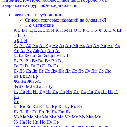
Питание
Стоматология
Счастливое детство
Урология и
андрология
Хирургия
Эндокринология
лекарства и субстанции
Список торговых названий на буквы А-Я
1-Z Латинские
А
Б
В
Г
Д
Е
Ж
З
И
Й
К
Л
М
Н
О
П
Р
С
Т
У
Ф
Х
Ц
Ч
Ш
Э
Ю
Я
5
9
L
H
А.
Аа
Аб
Ав
Аг
Ад
Ае
Аз
Аи
Ай
Ак
Ал
Ам
Ан
Ап
Ар
Ас
Ат
Ау
Аф
Ац
Аш
Аэ
Б-
Ба
Бе
Би
Бл
Бо
Бр
Бу
Бы
Бэ
В-
Ва
Вг
Ве
Ви
Во
Вп
Ву
Га
Ге
Ги
Гл
Го
Гр
Гу
Гэ
Д-
Д3
Да
Дв
Дг
Де
Дж
Ди
Дл
До
Др
Ду
Ды
Дэ
Дю
Ев
Ек
Ем
Ер
Жа
Же
Жи
Жо
За
Зв
Зе
Зи
Зм
Зо
Зу
И.
Иб
Ив
Иг
Ид
Из
Ик
Ил
Им
Ин
Ио
Ип
Ир
Ис
Ит
Иф
Их
Йо
Ка
Кв
Ке
Ки
Кл
Ко
Кр
Кс
Ку
Кь
Кэ
Л-
Ла
Ле
Ли
Ло
Лу
Ль
Лю
Ля
М-
Ма
Ме
Ми
Мл
Мм
Мо
Мс
Му
Мэ
Мю
Мя
Н-
На
Не
Ни
Но
Ну
Нь