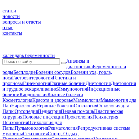
статьи
новости
вопросы и ответы
о нас
контакты
календарь беременности
Анализы и
диагностика
Беременность и
роды
Бесплодие
Болезни сосудов
Болезни уха, горла,
носа
Гастроэнтерология
Генетика и
прогнозы
Гинекология
Глазные болезни
Диетология
Диетология
и грудное вскармливание
Иммунология
Инфекционные
болезни
Кардиология
Кожные болезни
Косметология
Красота и здоровье
Маммология
Маммология для
Пап
Наркология
Нервные болезни
Онкология
Онкология для
Папы
Ортопедия
Педиатрия
Первая помощь
Пластическая
хирургия
Половые инфекции
Проктология
Психиатрия
Психология
Психология для
Папы
Пульмонология
Ревматология
Репродуктивная система
мужчины
Сексология
Спорт, Отдых,