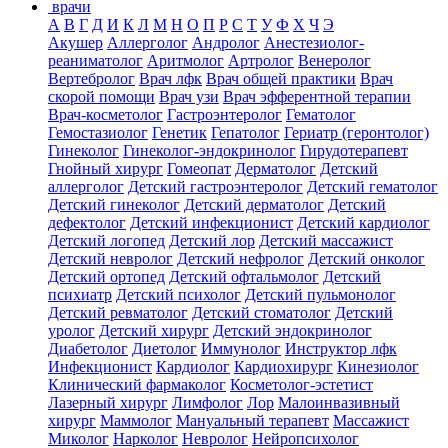
врачи
А
В
Г
Д
И
К
Л
М
Н
О
П
Р
С
Т
У
Ф
Х
Ч
Э
Акушер
Аллерголог
Андролог
Анестезиолог-
реаниматолог
Аритмолог
Артролог
Венеролог
Вертебролог
Врач лфк
Врач общей практики
Врач
скорой помощи
Врач узи
Врач эфферентной терапии
Врач-косметолог
Гастроэнтеролог
Гематолог
Гемостазиолог
Генетик
Гепатолог
Гериатр (геронтолог)
Гинеколог
Гинеколог-эндокринолог
Гирудотерапевт
Гнойный хирург
Гомеопат
Дерматолог
Детский
аллерголог
Детский гастроэнтеролог
Детский гематолог
Детский гинеколог
Детский дерматолог
Детский
дефектолог
Детский инфекционист
Детский кардиолог
Детский логопед
Детский лор
Детский массажист
Детский невролог
Детский нефролог
Детский онколог
Детский ортопед
Детский офтальмолог
Детский
психиатр
Детский психолог
Детский пульмонолог
Детский ревматолог
Детский стоматолог
Детский
уролог
Детский хирург
Детский эндокринолог
Диабетолог
Диетолог
Иммунолог
Инструктор лфк
Инфекционист
Кардиолог
Кардиохирург
Кинезиолог
Клинический фармаколог
Косметолог-эстетист
Лазерный хирург
Лимфолог
Лор
Малоинвазивный
хирург
Маммолог
Мануальный терапевт
Массажист
Миколог
Нарколог
Невролог
Нейропсихолог