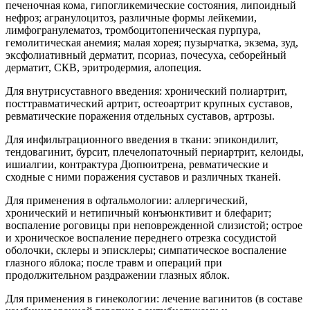
печеночная кома, гипогликемические состояния, липоидный
нефроз; агранулоцитоз, различные формы лейкемии,
лимфогранулематоз, тромбоцитопеническая пурпура,
гемолитическая анемия; малая хорея; пузырчатка, экзема, зуд,
эксфолиативный дерматит, псориаз, почесуха, себорейный
дерматит, СКВ, эритродермия, алопеция.
Для внутрисуставного введения: хронический полиартрит,
посттравматический артрит, остеоартрит крупных суставов,
ревматические поражения отдельных суставов, артрозы.
Для инфильтрационного введения в ткани: эпикондилит,
тендовагинит, бурсит, плечелопаточный периартрит, келоиды,
ишиалгии, контрактура Дюпюитрена, ревматические и
сходные с ними поражения суставов и различных тканей.
Для применения в офтальмологии: аллергический,
хронический и нетипичный конъюнктивит и блефарит;
воспаление роговицы при неповрежденной слизистой; острое
и хроническое воспаление переднего отрезка сосудистой
оболочки, склеры и эписклеры; симпатическое воспаление
глазного яблока; после травм и операций при
продолжительном раздражении глазных яблок.
Для применения в гинекологии: лечение вагинитов (в составе