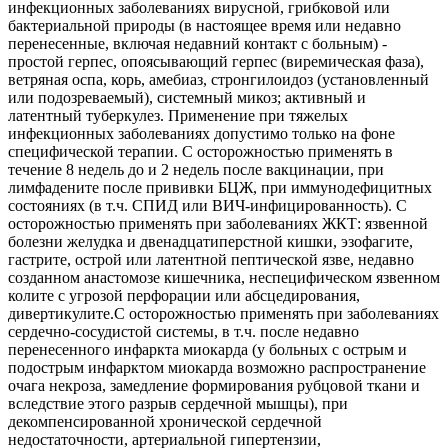
инфекционных заболеваниях вирусной, грибковой или
бактериальной природы (в настоящее время или недавно
перенесенные, включая недавний контакт с больным) -
простой герпес, опоясывающий герпес (виремическая фаза),
ветряная оспа, корь, амебиаз, стронгилоидоз (установленный
или подозреваемый), системный микоз; активный и
латентный туберкулез. Применение при тяжелых
инфекционных заболеваниях допустимо только на фоне
специфической терапии. С осторожностью применять в
течение 8 недель до и 2 недель после вакцинации, при
лимфадените после прививки БЦЖ, при иммунодефицитных
состояниях (в т.ч. СПИД или ВИЧ-инфицированность). С
осторожностью применять при заболеваниях ЖКТ: язвенной
болезни желудка и двенадцатиперстной кишки, эзофагите,
гастрите, острой или латентной пептической язве, недавно
созданном анастомозе кишечника, неспецифическом язвенном
колите с угрозой перфорации или абсцедирования,
дивертикулите.С осторожностью применять при заболеваниях
сердечно-сосудистой системы, в т.ч. после недавно
перенесенного инфаркта миокарда (у больных с острым и
подострым инфарктом миокарда возможно распространение
очага некроза, замедление формирования рубцовой ткани и
вследствие этого разрыв сердечной мышцы), при
декомпенсированной хронической сердечной
недостаточности, артериальной гипертензии,