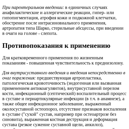
При парентеральном введении:
в единичных случаях
анафилактические и аллергические реакции, гипер- или
гипопигментация, атрофия кожи и подкожной клетчатки,
обострение после интрасиновиального применения,
артропатия типа Шарко, стерильные абсцессы, при введении
в очаги на голове - слепота.
Противопоказания к применению
Для кратковременного применения по жизненным
показаниям - повышенная чувствительность к преднизолону.
Для внутрисуставного введения и введения непосредственно в
очаг поражения:
предшествующая артропластика,
патологическая кровоточивость (эндогенная или вызванная
применением антикоагулянтов), внутрисуставной перелом
кости, инфекционный (септический) воспалительный процесс
в суставе и периартикулярные инфекции (в т.ч. в анамнезе), а
также общее инфекционное заболевание, выраженный
околосуставной остеопороз, отсутствие признаков воспаления
в суставе ("сухой" сустав, например при остеоартрозе без
синовита), выраженная костная деструкция и деформация
сустава (резкое сужение суставной щели, анкилоз),