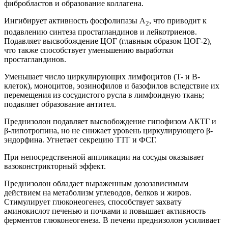
фибробластов и образование коллагена.
Ингибирует активность фосфолипазы А
, что приводит к
2
подавлению синтеза простагландинов и лейкотриенов.
Подавляет высвобождение ЦОГ (главным образом ЦОГ-2),
что также способствует уменьшению выработки
простагландинов.
Уменьшает число циркулирующих лимфоцитов (T- и B-
клеток), моноцитов, эозинофилов и базофилов вследствие их
перемещения из сосудистого русла в лимфоидную ткань;
подавляет образование антител.
Преднизолон подавляет высвобождение гипофизом АКТГ и
β-липотропина, но не снижает уровень циркулирующего β-
эндорфина. Угнетает секрецию ТТГ и ФСГ.
При непосредственной аппликации на сосуды оказывает
вазоконстрикторный эффект.
Преднизолон обладает выраженным дозозависимым
действием на метаболизм углеводов, белков и жиров.
Стимулирует глюконеогенез, способствует захвату
аминокислот печенью и почками и повышает активность
ферментов глюконеогенеза. В печени преднизолон усиливает