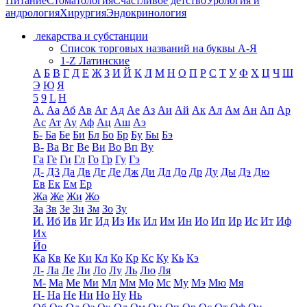
Питание
Стоматология
Счастливое детство
Урология и
андрология
Хирургия
Эндокринология
лекарства и субстанции
Список торговых названий на буквы А-Я
1-Z Латинские
А
Б
В
Г
Д
Е
Ж
З
И
Й
К
Л
М
Н
О
П
Р
С
Т
У
Ф
Х
Ц
Ч
Ш
Э
Ю
Я
5
9
L
H
А.
Аа
Аб
Ав
Аг
Ад
Ае
Аз
Аи
Ай
Ак
Ал
Ам
Ан
Ап
Ар
Ас
Ат
Ау
Аф
Ац
Аш
Аэ
Б-
Ба
Бе
Би
Бл
Бо
Бр
Бу
Бы
Бэ
В-
Ва
Вг
Ве
Ви
Во
Вп
Ву
Га
Ге
Ги
Гл
Го
Гр
Гу
Гэ
Д-
Д3
Да
Дв
Дг
Де
Дж
Ди
Дл
До
Др
Ду
Ды
Дэ
Дю
Ев
Ек
Ем
Ер
Жа
Же
Жи
Жо
За
Зв
Зе
Зи
Зм
Зо
Зу
И.
Иб
Ив
Иг
Ид
Из
Ик
Ил
Им
Ин
Ио
Ип
Ир
Ис
Ит
Иф
Их
Йо
Ка
Кв
Ке
Ки
Кл
Ко
Кр
Кс
Ку
Кь
Кэ
Л-
Ла
Ле
Ли
Ло
Лу
Ль
Лю
Ля
М-
Ма
Ме
Ми
Мл
Мм
Мо
Мс
Му
Мэ
Мю
Мя
Н-
На
Не
Ни
Но
Ну
Нь