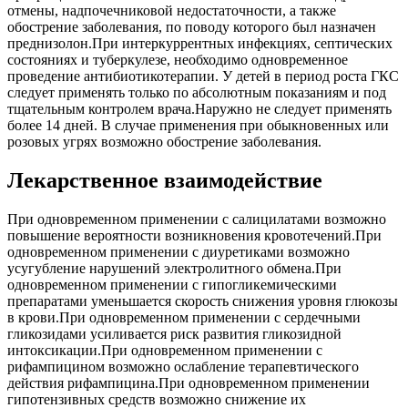
отмены, надпочечниковой недостаточности, а также
обострение заболевания, по поводу которого был назначен
преднизолон.При интеркуррентных инфекциях, септических
состояниях и туберкулезе, необходимо одновременное
проведение антибиотикотерапии. У детей в период роста ГКС
следует применять только по абсолютным показаниям и под
тщательным контролем врача.Наружно не следует применять
более 14 дней. В случае применения при обыкновенных или
розовых угрях возможно обострение заболевания.
Лекарственное взаимодействие
При одновременном применении с салицилатами возможно
повышение вероятности возникновения кровотечений.При
одновременном применении с диуретиками возможно
усугубление нарушений электролитного обмена.При
одновременном применении с гипогликемическими
препаратами уменьшается скорость снижения уровня глюкозы
в крови.При одновременном применении с сердечными
гликозидами усиливается риск развития гликозидной
интоксикации.При одновременном применении с
рифампицином возможно ослабление терапевтического
действия рифампицина.При одновременном применении
гипотензивных средств возможно снижение их