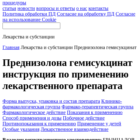
процедуры
статьи
новости
вопросы и ответы
о нас
контакты
Политика обработки ПД
Согласие на обработку ПД
Согласие
на использование Cookie
Лекарства и субстанции
Главная
Лекарства и субстанции
Преднизолона гемисукцинат
Преднизолона гемисукцинат
инструкция по применению
лекарственного препарата
Форма выпуска, упаковка и состав препарата
Клинико-
фармакологическая группа
Фармако-терапевтическая группа
Фармакологическое действие
Показания к применению
Способ применения и дозы
Побочное действие
Противопоказания к применению
Применение у детей
Особые указания
Лекарственное взаимодействие
Владелец регистрационного удостоверения:
БРЫНЦАЛОВ-