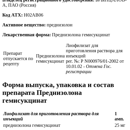
А, ПАО (Россия)
Код ATX:
H02AB06
Активное вещество:
преднизолон
Лекарственная форма:
Преднизолона гемисукцинат
Лиофилизат для
приготовления раствора для
Препарат
Преднизолона
инъекций
отпускается по
гемисукцинат
рег. №: Р N000976/01-2002 от
рецепту
10.01.02
- Отмена Гос.
регистрации
Форма выпуска, упаковка и состав
препарата Преднизолона
гемисукцинат
Лиофилизат для приготовления раствора для
1
инъекций
амп.
преднизолона гемисукцинат
25 мг