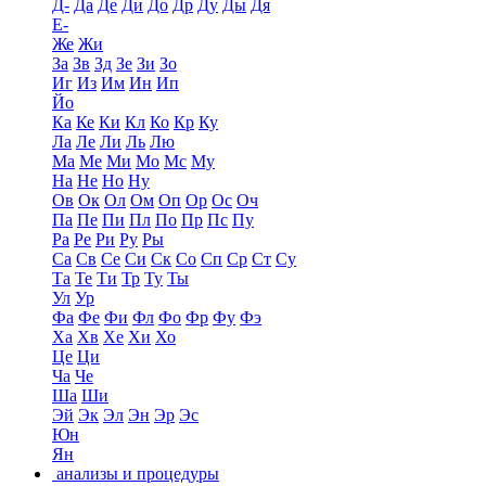
Д-
Да
Де
Ди
До
Др
Ду
Ды
Дя
Е-
Же
Жи
За
Зв
Зд
Зе
Зи
Зо
Иг
Из
Им
Ин
Ип
Йо
Ка
Ке
Ки
Кл
Ко
Кр
Ку
Ла
Ле
Ли
Ль
Лю
Ма
Ме
Ми
Мо
Мс
Му
На
Не
Но
Ну
Ов
Ок
Ол
Ом
Оп
Ор
Ос
Оч
Па
Пе
Пи
Пл
По
Пр
Пс
Пу
Ра
Ре
Ри
Ру
Ры
Са
Св
Се
Си
Ск
Со
Сп
Ср
Ст
Су
Та
Те
Ти
Тр
Ту
Ты
Ул
Ур
Фа
Фе
Фи
Фл
Фо
Фр
Фу
Фэ
Ха
Хв
Хе
Хи
Хо
Це
Ци
Ча
Че
Ша
Ши
Эй
Эк
Эл
Эн
Эр
Эс
Юн
Ян
анализы и процедуры