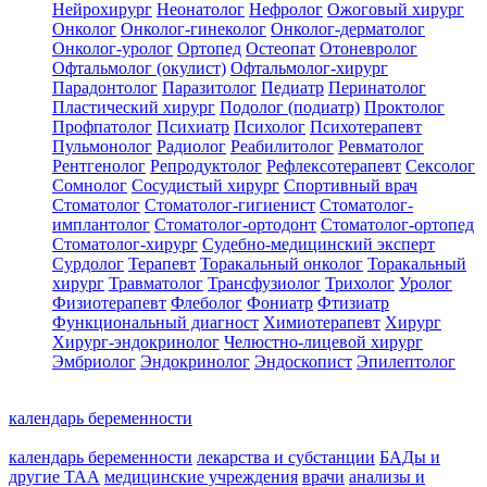
Нейрохирург
Неонатолог
Нефролог
Ожоговый хирург
Онколог
Онколог-гинеколог
Онколог-дерматолог
Онколог-уролог
Ортопед
Остеопат
Отоневролог
Офтальмолог (окулист)
Офтальмолог-хирург
Парадонтолог
Паразитолог
Педиатр
Перинатолог
Пластический хирург
Подолог (подиатр)
Проктолог
Профпатолог
Психиатр
Психолог
Психотерапевт
Пульмонолог
Радиолог
Реабилитолог
Ревматолог
Рентгенолог
Репродуктолог
Рефлексотерапевт
Сексолог
Сомнолог
Сосудистый хирург
Спортивный врач
Стоматолог
Стоматолог-гигиенист
Стоматолог-
имплантолог
Стоматолог-ортодонт
Стоматолог-ортопед
Стоматолог-хирург
Судебно-медицинский эксперт
Сурдолог
Терапевт
Торакальный онколог
Торакальный
хирург
Травматолог
Трансфузиолог
Трихолог
Уролог
Физиотерапевт
Флеболог
Фониатр
Фтизиатр
Функциональный диагност
Химиотерапевт
Хирург
Хирург-эндокринолог
Челюстно-лицевой хирург
Эмбриолог
Эндокринолог
Эндоскопист
Эпилептолог
календарь беременности
календарь беременности
лекарства и субстанции
БАДы и
другие ТАА
медицинские учреждения
врачи
анализы и