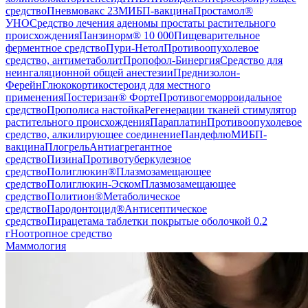
средство
Пневмовакс 23
МИБП-вакцина
Простамол®
УНО
Средство лечения аденомы простаты растительного
происхождения
Панзинорм® 10 000
Пищеварительное
ферментное средство
Пури-Нетол
Противоопухолевое
средство, антиметаболит
Пропофол-Бинергия
Средство для
неингаляционной общей анестезии
Преднизолон-
Ферейн
Глюкокортикостероид для местного
применения
Постеризан® Форте
Противогеморроидальное
средство
Прополиса настойка
Регенерации тканей стимулятор
растительного происхождения
Параплатин
Противоопухолевое
средство, алкилирующее соединение
Пандефлю
МИБП-
вакцина
Плогрель
Антиагрегантное
средство
Пизина
Противотуберкулезное
средство
Полиглюкин®
Плазмозамещающее
средство
Полиглюкин-Эском
Плазмозамещающее
средство
Политион®
Метаболическое
средство
Пародонтоцид®
Антисептическое
средство
Пирацетама таблетки покрытые оболочкой 0.2
г
Ноотропное средство
Маммология