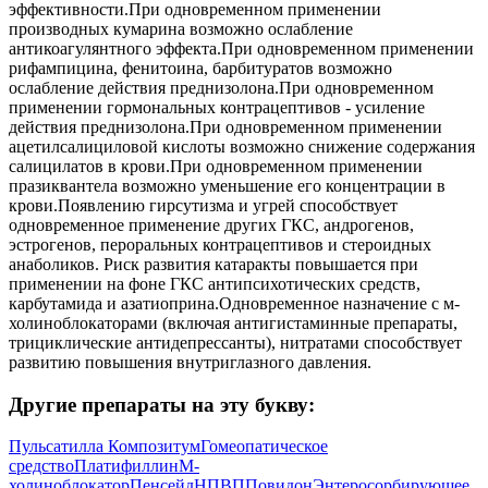
эффективности.При одновременном применении
производных кумарина возможно ослабление
антикоагулянтного эффекта.При одновременном применении
рифампицина, фенитоина, барбитуратов возможно
ослабление действия преднизолона.При одновременном
применении гормональных контрацептивов - усиление
действия преднизолона.При одновременном применении
ацетилсалициловой кислоты возможно снижение содержания
салицилатов в крови.При одновременном применении
празиквантела возможно уменьшение его концентрации в
крови.Появлению гирсутизма и угрей способствует
одновременное применение других ГКС, андрогенов,
эстрогенов, пероральных контрацептивов и стероидных
анаболиков. Риск развития катаракты повышается при
применении на фоне ГКС антипсихотических средств,
карбутамида и азатиоприна.Одновременное назначение с м-
холиноблокаторами (включая антигистаминные препараты,
трициклические антидепрессанты), нитратами способствует
развитию повышения внутриглазного давления.
Другие препараты на эту букву:
Пульсатилла Композитум
Гомеопатическое
средство
Платифиллин
М-
холиноблокатор
Пенсейд
НПВП
Повидон
Энтеросорбирующее