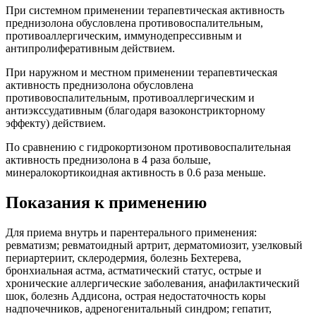
При системном применении терапевтическая активность
преднизолона обусловлена противовоспалительным,
противоаллергическим, иммунодепрессивным и
антипролиферативным действием.
При наружном и местном применении терапевтическая
активность преднизолона обусловлена
противовоспалительным, противоаллергическим и
антиэкссудативным (благодаря вазоконстрикторному
эффекту) действием.
По сравнению с гидрокортизоном противовоспалительная
активность преднизолона в 4 раза больше,
минералокортикоидная активность в 0.6 раза меньше.
Показания к применению
Для приема внутрь и парентерального применения:
ревматизм; ревматоидный артрит, дерматомиозит, узелковый
периартериит, склеродермия, болезнь Бехтерева,
бронхиальная астма, астматический статус, острые и
хронические аллергические заболевания, анафилактический
шок, болезнь Аддисона, острая недостаточность коры
надпочечников, адреногенитальный синдром; гепатит,