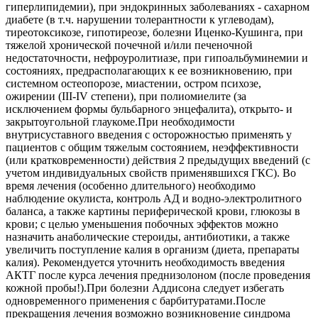
гиперлипидемии), при эндокринных заболеваниях - сахарном
диабете (в т.ч. нарушении толерантности к углеводам),
тиреотоксикозе, гипотиреозе, болезни Иценко-Кушинга, при
тяжелой хронической почечной и/или печеночной
недостаточности, нефроуролитиазе, при гипоальбуминемии и
состояниях, предрасполагающих к ее возникновению, при
системном остеопорозе, миастении, остром психозе,
ожирении (III-IV степени), при полиомиелите (за
исключением формы бульбарного энцефалита), открыто- и
закрытоугольной глаукоме.При необходимости
внутрисуставного введения с осторожностью применять у
пациентов с общим тяжелым состоянием, неэффективности
(или кратковременности) действия 2 предыдущих введений (с
учетом индивидуальных свойств применявшихся ГКС). Во
время лечения (особенно длительного) необходимо
наблюдение окулиста, контроль АД и водно-электролитного
баланса, а также картины периферической крови, глюкозы в
крови; с целью уменьшения побочных эффектов можно
назначить анаболические стероиды, антибиотики, а также
увеличить поступление калия в организм (диета, препараты
калия). Рекомендуется уточнить необходимость введения
АКТГ после курса лечения преднизолоном (после проведения
кожной пробы!).При болезни Аддисона следует избегать
одновременного применения с барбитуратами.После
прекращения лечения возможно возникновение синдрома