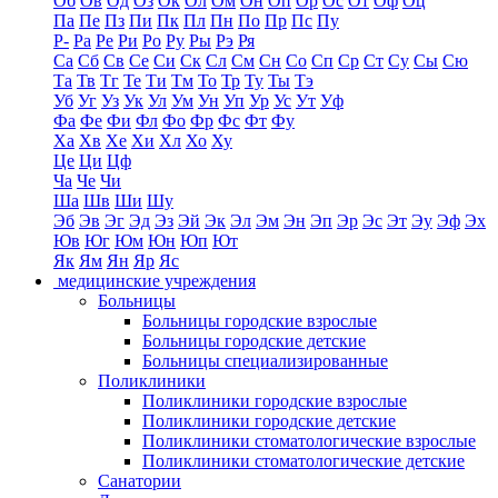
Об
Ов
Од
Оз
Ок
Ол
Ом
Он
Оп
Ор
Ос
От
Оф
Оц
Па
Пе
Пз
Пи
Пк
Пл
Пн
По
Пр
Пс
Пу
Р-
Ра
Ре
Ри
Ро
Ру
Ры
Рэ
Ря
Са
Сб
Св
Се
Си
Ск
Сл
См
Сн
Со
Сп
Ср
Ст
Су
Сы
Сю
Та
Тв
Тг
Те
Ти
Тм
То
Тр
Ту
Ты
Тэ
Уб
Уг
Уз
Ук
Ул
Ум
Ун
Уп
Ур
Ус
Ут
Уф
Фа
Фе
Фи
Фл
Фо
Фр
Фс
Фт
Фу
Ха
Хв
Хе
Хи
Хл
Хо
Ху
Це
Ци
Цф
Ча
Че
Чи
Ша
Шв
Ши
Шу
Эб
Эв
Эг
Эд
Эз
Эй
Эк
Эл
Эм
Эн
Эп
Эр
Эс
Эт
Эу
Эф
Эх
Юв
Юг
Юм
Юн
Юп
Ют
Як
Ям
Ян
Яр
Яс
медицинские учреждения
Больницы
Больницы городские взрослые
Больницы городские детские
Больницы специализированные
Поликлиники
Поликлиники городские взрослые
Поликлиники городские детские
Поликлиники стоматологические взрослые
Поликлиники стоматологические детские
Санатории