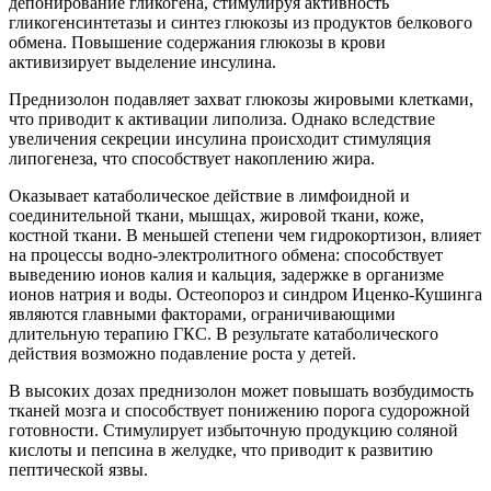
депонирование гликогена, стимулируя активность
гликогенсинтетазы и синтез глюкозы из продуктов белкового
обмена. Повышение содержания глюкозы в крови
активизирует выделение инсулина.
Преднизолон подавляет захват глюкозы жировыми клетками,
что приводит к активации липолиза. Однако вследствие
увеличения секреции инсулина происходит стимуляция
липогенеза, что способствует накоплению жира.
Оказывает катаболическое действие в лимфоидной и
соединительной ткани, мышцах, жировой ткани, коже,
костной ткани. В меньшей степени чем гидрокортизон, влияет
на процессы водно-электролитного обмена: способствует
выведению ионов калия и кальция, задержке в организме
ионов натрия и воды. Остеопороз и синдром Иценко-Кушинга
являются главными факторами, ограничивающими
длительную терапию ГКС. В результате катаболического
действия возможно подавление роста у детей.
В высоких дозах преднизолон может повышать возбудимость
тканей мозга и способствует понижению порога судорожной
готовности. Стимулирует избыточную продукцию соляной
кислоты и пепсина в желудке, что приводит к развитию
пептической язвы.