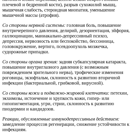
плечевой и бедренной кости), разрыв сухожилий мышц,
мышечная слабость, стероидная миопатия, уменьшение
мышечной массы (атрофия).
Со стороны нервной системы:
головная боль, повышение
внутричерепного давления, делирий, дезориентация, эйфория,
галлюцинации, маниакально-депрессивный психоз,
депрессия, нервозность или беспокойство, бессонница,
головокружение, вертиго, псевдоопухоль мозжечка,
судорожные припадки.
Со стороны органа зрения:
задняя субкапсулярная катаракта,
повышение внутриглазного давления (с возможным
повреждением зрительного нерва), трофические изменения
роговицы, экзофтальм, склонность к развитию вторичной
инфекции (бактериальной, грибковой, вирусной).
Со стороны кожи и подкожно-жировой клетчатки:
петехии,
экхимозы, истончение и хрупкость кожи, гипер- или
гипопигментация, угри, стрии, склонность к развитию
пиодермии и кандидозов.
Реакции, обусловленные иммунодепрессивным действием:
замедление процессов регенерации, снижение устойчивости к
инфекциям.