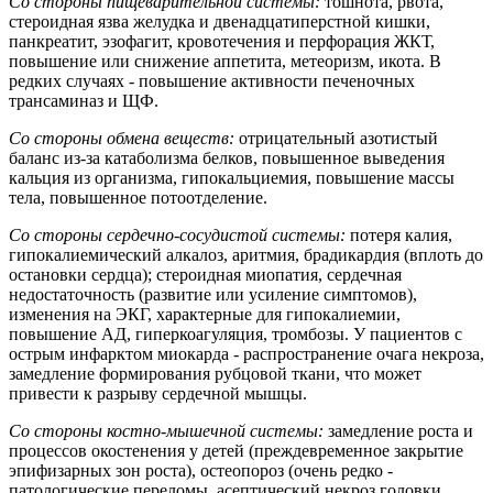
Со стороны пищеварительной системы:
тошнота, рвота,
стероидная язва желудка и двенадцатиперстной кишки,
панкреатит, эзофагит, кровотечения и перфорация ЖКТ,
повышение или снижение аппетита, метеоризм, икота. В
редких случаях - повышение активности печеночных
трансаминаз и ЩФ.
Со стороны обмена веществ:
отрицательный азотистый
баланс из-за катаболизма белков, повышенное выведения
кальция из организма, гипокальциемия, повышение массы
тела, повышенное потоотделение.
Со стороны сердечно-сосудистой системы:
потеря калия,
гипокалиемический алкалоз, аритмия, брадикардия (вплоть до
остановки сердца); стероидная миопатия, сердечная
недостаточность (развитие или усиление симптомов),
изменения на ЭКГ, характерные для гипокалиемии,
повышение АД, гиперкоагуляция, тромбозы. У пациентов с
острым инфарктом миокарда - распространение очага некроза,
замедление формирования рубцовой ткани, что может
привести к разрыву сердечной мышцы.
Со стороны костно-мышечной системы:
замедление роста и
процессов окостенения у детей (преждевременное закрытие
эпифизарных зон роста), остеопороз (очень редко -
патологические переломы, асептический некроз головки