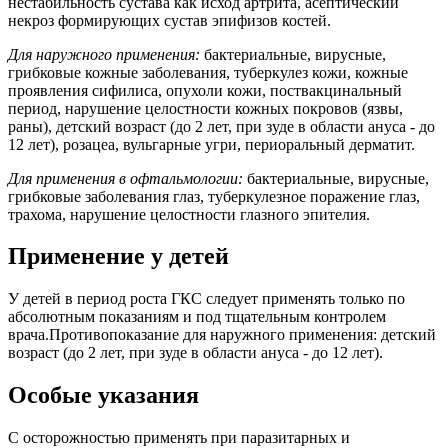
нестабильность сустава как исход артрита, асептический
некроз формирующих сустав эпифизов костей.
Для наружного применения:
бактериальные, вирусные,
грибковые кожные заболевания, туберкулез кожи, кожные
проявления сифилиса, опухоли кожи, поствакцинальный
период, нарушение целостности кожных покровов (язвы,
раны), детский возраст (до 2 лет, при зуде в области ануса - до
12 лет), розацеа, вульгарные угри, периоральный дерматит.
Для применения в офтальмологии:
бактериальные, вирусные,
грибковые заболевания глаз, туберкулезное поражение глаз,
трахома, нарушение целостности глазного эпителия.
Применение у детей
У детей в период роста ГКС следует применять только по
абсолютным показаниям и под тщательным контролем
врача.Противопоказание для наружного применения: детский
возраст (до 2 лет, при зуде в области ануса - до 12 лет).
Особые указания
C осторожностью применять при паразитарных и