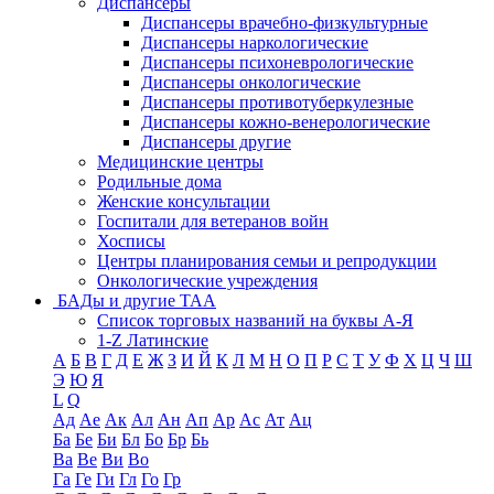
Диспансеры
Диспансеры врачебно-физкультурные
Диспансеры наркологические
Диспансеры психоневрологические
Диспансеры онкологические
Диспансеры противотуберкулезные
Диспансеры кожно-венерологические
Диспансеры другие
Медицинские центры
Родильные дома
Женские консультации
Госпитали для ветеранов войн
Хосписы
Центры планирования семьи и репродукции
Онкологические учреждения
БАДы и другие ТАА
Список торговых названий на буквы А-Я
1-Z Латинские
А
Б
В
Г
Д
Е
Ж
З
И
Й
К
Л
М
Н
О
П
Р
С
Т
У
Ф
Х
Ц
Ч
Ш
Э
Ю
Я
L
Q
Ад
Ае
Ак
Ал
Ан
Ап
Ар
Ас
Ат
Ац
Ба
Бе
Би
Бл
Бо
Бр
Бь
Ва
Ве
Ви
Во
Га
Ге
Ги
Гл
Го
Гр