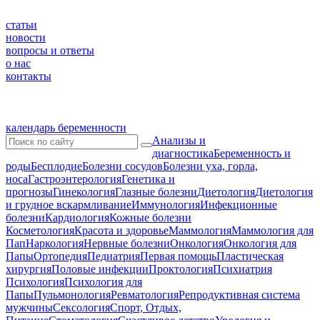
статьи
новости
вопросы и ответы
о нас
контакты
календарь беременности
Анализы и
диагностика
Беременность и
роды
Бесплодие
Болезни сосудов
Болезни уха, горла,
носа
Гастроэнтерология
Генетика и
прогнозы
Гинекология
Глазные болезни
Диетология
Диетология
и грудное вскармливание
Иммунология
Инфекционные
болезни
Кардиология
Кожные болезни
Косметология
Красота и здоровье
Маммология
Маммология для
Пап
Наркология
Нервные болезни
Онкология
Онкология для
Папы
Ортопедия
Педиатрия
Первая помощь
Пластическая
хирургия
Половые инфекции
Проктология
Психиатрия
Психология
Психология для
Папы
Пульмонология
Ревматология
Репродуктивная система
мужчины
Сексология
Спорт, Отдых,