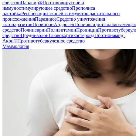
средство
Панавир®
Противовирусное и
иммуностимулирующее средство
Прополиса
настойка
Регенерации тканей стимулятор растительного
происхождения
Паразидоз
Средство уничтожения
эктопаразитов
Провирон
Андроген
Полиоксидин
Плазмозамеща
средство
Полиневрин
Поливитамин
Проницид
Противотуберкул
средство
Преднизолон
Глюкокортикостероид
Протионамид-
Акри®
Противотуберкулезное средство
Маммология