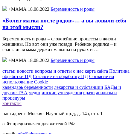
+МАМА 18.08.2022
Беременность и роды
«Болит матка после родов»… а вы ловили себя
на этой мысли?
Беременность и роды – сложнейшие процессы в жизни
женщины. Но вот они уже позади. Ребенок родился – и
счастливая мама держит малыша на руках и …
+МАМА 18.08.2022
Беременность и роды
статьи
новости
вопросы и ответы
о нас
карта сайта
Политика
обработки ПД
Согласие на обработку ПД
Согласие на
использование Cookie
календарь беременности
лекарства и субстанции
БАДы и
другие ТАА
медицинские учреждения
врачи
анализы и
процедуры
контакты
наш адрес в Москве: Научный пр-д, д. 14а, стр. 1
сайт предназначен для жителей РФ
e-mail:
info@plusmama.ru