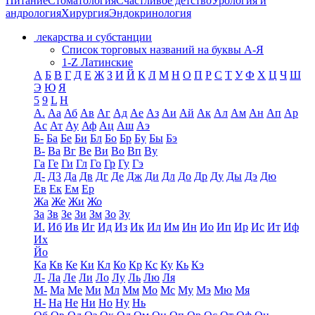
Питание
Стоматология
Счастливое детство
Урология и
андрология
Хирургия
Эндокринология
лекарства и субстанции
Список торговых названий на буквы А-Я
1-Z Латинские
А
Б
В
Г
Д
Е
Ж
З
И
Й
К
Л
М
Н
О
П
Р
С
Т
У
Ф
Х
Ц
Ч
Ш
Э
Ю
Я
5
9
L
H
А.
Аа
Аб
Ав
Аг
Ад
Ае
Аз
Аи
Ай
Ак
Ал
Ам
Ан
Ап
Ар
Ас
Ат
Ау
Аф
Ац
Аш
Аэ
Б-
Ба
Бе
Би
Бл
Бо
Бр
Бу
Бы
Бэ
В-
Ва
Вг
Ве
Ви
Во
Вп
Ву
Га
Ге
Ги
Гл
Го
Гр
Гу
Гэ
Д-
Д3
Да
Дв
Дг
Де
Дж
Ди
Дл
До
Др
Ду
Ды
Дэ
Дю
Ев
Ек
Ем
Ер
Жа
Же
Жи
Жо
За
Зв
Зе
Зи
Зм
Зо
Зу
И.
Иб
Ив
Иг
Ид
Из
Ик
Ил
Им
Ин
Ио
Ип
Ир
Ис
Ит
Иф
Их
Йо
Ка
Кв
Ке
Ки
Кл
Ко
Кр
Кс
Ку
Кь
Кэ
Л-
Ла
Ле
Ли
Ло
Лу
Ль
Лю
Ля
М-
Ма
Ме
Ми
Мл
Мм
Мо
Мс
Му
Мэ
Мю
Мя
Н-
На
Не
Ни
Но
Ну
Нь