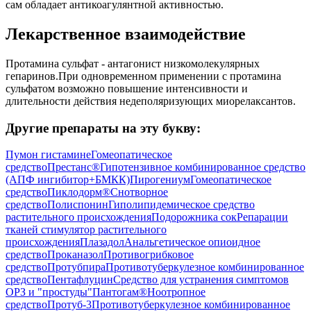
сам обладает антикоагулянтной активностью.
Лекарственное взаимодействие
Протамина сульфат - антагонист низкомолекулярных
гепаринов.При одновременном применении с протамина
сульфатом возможно повышение интенсивности и
длительности действия недеполяризующих миорелаксантов.
Другие препараты на эту букву:
Пумон гистамине
Гомеопатическое
средство
Престанс®
Гипотензивное комбинированное средство
(АПФ ингибитор+БМКК)
Пирогениум
Гомеопатическое
средство
Пиклодорм®
Снотворное
средство
Полиспонин
Гиполипидемическое средство
растительного происхождения
Подорожника сок
Репарации
тканей стимулятор растительного
происхождения
Плазадол
Анальгетическое опиоидное
средство
Проканазол
Противогрибковое
средство
Протубпира
Противотуберкулезное комбинированное
средство
Пентафлуцин
Средство для устранения симптомов
ОРЗ и "простуды"
Пантогам®
Ноотропное
средство
Протуб-3
Противотуберкулезное комбинированное