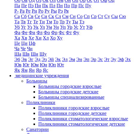
Об
Ов
Од
Оз
Ок
Ол
Ом
Он
Оп
Ор
Ос
От
Оф
Оц
Па
Пе
Пз
Пи
Пк
Пл
Пн
По
Пр
Пс
Пу
Р-
Ра
Ре
Ри
Ро
Ру
Ры
Рэ
Ря
Са
Сб
Св
Се
Си
Ск
Сл
См
Сн
Со
Сп
Ср
Ст
Су
Сы
Сю
Та
Тв
Тг
Те
Ти
Тм
То
Тр
Ту
Ты
Тэ
Уб
Уг
Уз
Ук
Ул
Ум
Ун
Уп
Ур
Ус
Ут
Уф
Фа
Фе
Фи
Фл
Фо
Фр
Фс
Фт
Фу
Ха
Хв
Хе
Хи
Хл
Хо
Ху
Це
Ци
Цф
Ча
Че
Чи
Ша
Шв
Ши
Шу
Эб
Эв
Эг
Эд
Эз
Эй
Эк
Эл
Эм
Эн
Эп
Эр
Эс
Эт
Эу
Эф
Эх
Юв
Юг
Юм
Юн
Юп
Ют
Як
Ям
Ян
Яр
Яс
медицинские учреждения
Больницы
Больницы городские взрослые
Больницы городские детские
Больницы специализированные
Поликлиники
Поликлиники городские взрослые
Поликлиники городские детские
Поликлиники стоматологические взрослые
Поликлиники стоматологические детские
Санатории