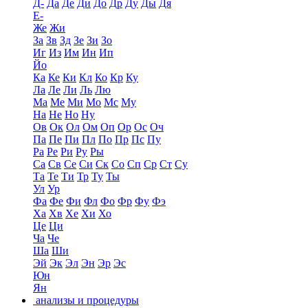
Д-
Да
Де
Ди
До
Др
Ду
Ды
Дя
Е-
Же
Жи
За
Зв
Зд
Зе
Зи
Зо
Иг
Из
Им
Ин
Ип
Йо
Ка
Ке
Ки
Кл
Ко
Кр
Ку
Ла
Ле
Ли
Ль
Лю
Ма
Ме
Ми
Мо
Мс
Му
На
Не
Но
Ну
Ов
Ок
Ол
Ом
Оп
Ор
Ос
Оч
Па
Пе
Пи
Пл
По
Пр
Пс
Пу
Ра
Ре
Ри
Ру
Ры
Са
Св
Се
Си
Ск
Со
Сп
Ср
Ст
Су
Та
Те
Ти
Тр
Ту
Ты
Ул
Ур
Фа
Фе
Фи
Фл
Фо
Фр
Фу
Фэ
Ха
Хв
Хе
Хи
Хо
Це
Ци
Ча
Че
Ша
Ши
Эй
Эк
Эл
Эн
Эр
Эс
Юн
Ян
анализы и процедуры