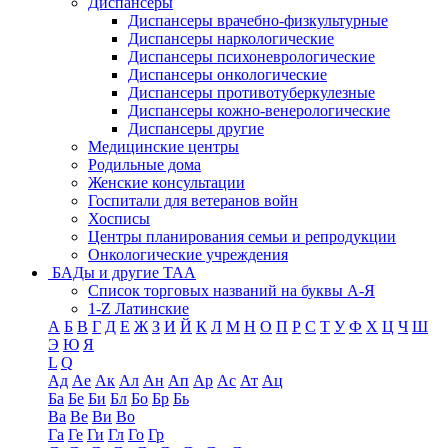
Диспансеры
Диспансеры врачебно-физкультурные
Диспансеры наркологические
Диспансеры психоневрологические
Диспансеры онкологические
Диспансеры противотуберкулезные
Диспансеры кожно-венерологические
Диспансеры другие
Медицинские центры
Родильные дома
Женские консультации
Госпитали для ветеранов войн
Хосписы
Центры планирования семьи и репродукции
Онкологические учреждения
БАДы и другие ТАА
Список торговых названий на буквы А-Я
1-Z Латинские
А
Б
В
Г
Д
Е
Ж
З
И
Й
К
Л
М
Н
О
П
Р
С
Т
У
Ф
Х
Ц
Ч
Ш
Э
Ю
Я
L
Q
Ад
Ае
Ак
Ал
Ан
Ап
Ар
Ас
Ат
Ац
Ба
Бе
Би
Бл
Бо
Бр
Бь
Ва
Ве
Ви
Во
Га
Ге
Ги
Гл
Го
Гр