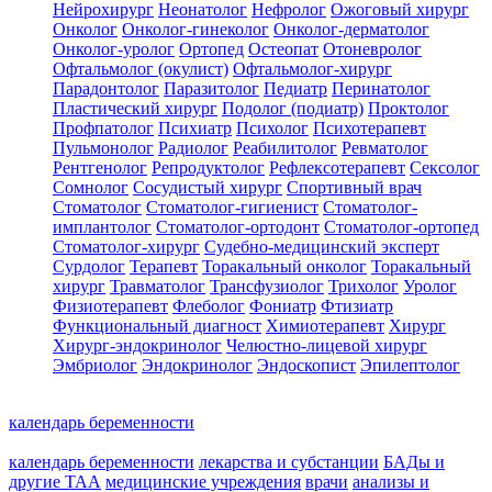
Нейрохирург
Неонатолог
Нефролог
Ожоговый хирург
Онколог
Онколог-гинеколог
Онколог-дерматолог
Онколог-уролог
Ортопед
Остеопат
Отоневролог
Офтальмолог (окулист)
Офтальмолог-хирург
Парадонтолог
Паразитолог
Педиатр
Перинатолог
Пластический хирург
Подолог (подиатр)
Проктолог
Профпатолог
Психиатр
Психолог
Психотерапевт
Пульмонолог
Радиолог
Реабилитолог
Ревматолог
Рентгенолог
Репродуктолог
Рефлексотерапевт
Сексолог
Сомнолог
Сосудистый хирург
Спортивный врач
Стоматолог
Стоматолог-гигиенист
Стоматолог-
имплантолог
Стоматолог-ортодонт
Стоматолог-ортопед
Стоматолог-хирург
Судебно-медицинский эксперт
Сурдолог
Терапевт
Торакальный онколог
Торакальный
хирург
Травматолог
Трансфузиолог
Трихолог
Уролог
Физиотерапевт
Флеболог
Фониатр
Фтизиатр
Функциональный диагност
Химиотерапевт
Хирург
Хирург-эндокринолог
Челюстно-лицевой хирург
Эмбриолог
Эндокринолог
Эндоскопист
Эпилептолог
календарь беременности
календарь беременности
лекарства и субстанции
БАДы и
другие ТАА
медицинские учреждения
врачи
анализы и