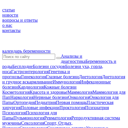
статьи
новости
вопросы и ответы
о нас
контакты
календарь беременности
Анализы и
диагностика
Беременность и
роды
Бесплодие
Болезни сосудов
Болезни уха, горла,
носа
Гастроэнтерология
Генетика и
прогнозы
Гинекология
Глазные болезни
Диетология
Диетология
и грудное вскармливание
Иммунология
Инфекционные
болезни
Кардиология
Кожные болезни
Косметология
Красота и здоровье
Маммология
Маммология для
Пап
Наркология
Нервные болезни
Онкология
Онкология для
Папы
Ортопедия
Педиатрия
Первая помощь
Пластическая
хирургия
Половые инфекции
Проктология
Психиатрия
Психология
Психология для
Папы
Пульмонология
Ревматология
Репродуктивная система
мужчины
Сексология
Спорт, Отдых,