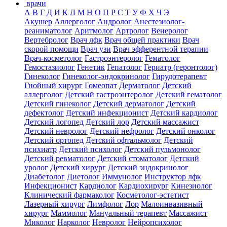
врачи
А
В
Г
Д
И
К
Л
М
Н
О
П
Р
С
Т
У
Ф
Х
Ч
Э
Акушер
Аллерголог
Андролог
Анестезиолог-
реаниматолог
Аритмолог
Артролог
Венеролог
Вертебролог
Врач лфк
Врач общей практики
Врач
скорой помощи
Врач узи
Врач эфферентной терапии
Врач-косметолог
Гастроэнтеролог
Гематолог
Гемостазиолог
Генетик
Гепатолог
Гериатр (геронтолог)
Гинеколог
Гинеколог-эндокринолог
Гирудотерапевт
Гнойный хирург
Гомеопат
Дерматолог
Детский
аллерголог
Детский гастроэнтеролог
Детский гематолог
Детский гинеколог
Детский дерматолог
Детский
дефектолог
Детский инфекционист
Детский кардиолог
Детский логопед
Детский лор
Детский массажист
Детский невролог
Детский нефролог
Детский онколог
Детский ортопед
Детский офтальмолог
Детский
психиатр
Детский психолог
Детский пульмонолог
Детский ревматолог
Детский стоматолог
Детский
уролог
Детский хирург
Детский эндокринолог
Диабетолог
Диетолог
Иммунолог
Инструктор лфк
Инфекционист
Кардиолог
Кардиохирург
Кинезиолог
Клинический фармаколог
Косметолог-эстетист
Лазерный хирург
Лимфолог
Лор
Малоинвазивный
хирург
Маммолог
Мануальный терапевт
Массажист
Миколог
Нарколог
Невролог
Нейропсихолог