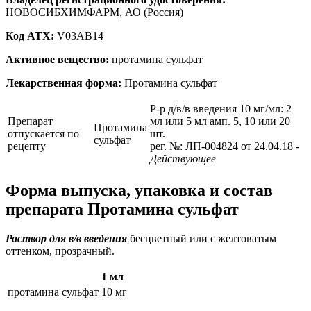
НОВОСИБХИМФАРМ, АО (Россия)
Код ATX:
V03AB14
Активное вещество:
протамина сульфат
Лекарственная форма:
Протамина сульфат
Р-р д/в/в введения 10 мг/мл: 2
Препарат
мл или 5 мл амп. 5, 10 или 20
Протамина
отпускается по
шт.
сульфат
рецепту
рег. №: ЛП-004824 от 24.04.18
-
Действующее
Форма выпуска, упаковка и состав
препарата Протамина сульфат
Раствор для в/в введения
бесцветный или с желтоватым
оттенком, прозрачный.
1 мл
протамина сульфат
10 мг