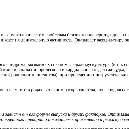
и фармакологическим свойствам близок к папаверину, однако п
нижает их двигательную активность. Оказывает вазодилатирующ
о синдрома, вызванных спазмом гладкой мускулатуры (в т.ч. с
 кишки; спазм пилорического и кардиального отдела желудка; сп
и с нефролитиазом, пиелитом); при проведении инструментальны
е зева матки в родах, затяжном раскрытии зева, послеродовых 
та зависят от его формы выпуска и других факторов. Оптималь
онкретного препарата показаниям к применению и режиму дози