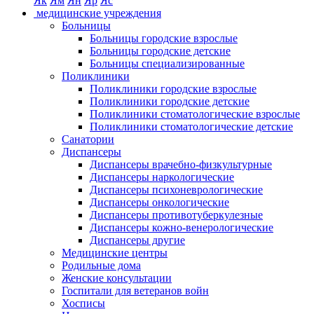
Як
Ям
Ян
Яр
Яс
медицинские учреждения
Больницы
Больницы городские взрослые
Больницы городские детские
Больницы специализированные
Поликлиники
Поликлиники городские взрослые
Поликлиники городские детские
Поликлиники стоматологические взрослые
Поликлиники стоматологические детские
Санатории
Диспансеры
Диспансеры врачебно-физкультурные
Диспансеры наркологические
Диспансеры психоневрологические
Диспансеры онкологические
Диспансеры противотуберкулезные
Диспансеры кожно-венерологические
Диспансеры другие
Медицинские центры
Родильные дома
Женские консультации
Госпитали для ветеранов войн
Хосписы