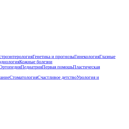
строэнтерология
Генетика и прогнозы
Гинекология
Глазные
рдиология
Кожные болезни
Ортопедия
Педиатрия
Первая помощь
Пластическая
тание
Стоматология
Счастливое детство
Урология и