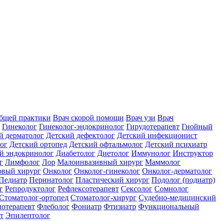
общей практики
Врач скорой помощи
Врач узи
Врач
Гинеколог
Гинеколог-эндокринолог
Гирудотерапевт
Гнойный
й дерматолог
Детский дефектолог
Детский инфекционист
ог
Детский ортопед
Детский офтальмолог
Детский психиатр
й эндокринолог
Диабетолог
Диетолог
Иммунолог
Инструктор
г
Лимфолог
Лор
Малоинвазивный хирург
Маммолог
вый хирург
Онколог
Онколог-гинеколог
Онколог-дерматолог
Педиатр
Перинатолог
Пластический хирург
Подолог (подиатр)
г
Репродуктолог
Рефлексотерапевт
Сексолог
Сомнолог
Стоматолог-ортопед
Стоматолог-хирург
Судебно-медицинский
отерапевт
Флеболог
Фониатр
Фтизиатр
Функциональный
т
Эпилептолог