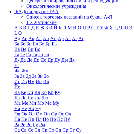
Центры планирования семьи и репродукции
Онкологические учреждения
БАДы и другие ТАА
Список торговых названий на буквы А-Я
1-Z Латинские
А
Б
В
Г
Д
Е
Ж
З
И
Й
К
Л
М
Н
О
П
Р
С
Т
У
Ф
Х
Ц
Ч
Ш
Э
L
Q
Ад
Ае
Ак
Ал
Ан
Ап
Ар
Ас
Ат
Ац
Ба
Бе
Би
Бл
Бо
Бр
Бь
Ва
Ве
Ви
Во
Га
Ге
Ги
Гл
Го
Гр
Д-
Да
Де
Ди
До
Др
Ду
Ды
Дя
Е-
Же
Жи
За
Зв
Зд
Зе
Зи
Зо
Иг
Из
Им
Ин
Ип
Йо
Ка
Ке
Ки
Кл
Ко
Кр
Ку
Ла
Ле
Ли
Ль
Лю
Ма
Ме
Ми
Мо
Мс
Му
На
Не
Но
Ну
Ов
Ок
Ол
Ом
Оп
Ор
Ос
Оч
Па
Пе
Пи
Пл
По
Пр
Пс
Пу
Ра
Ре
Ри
Ру
Ры
Са
Св
Се
Си
Ск
Со
Сп
Ср
Ст
Су