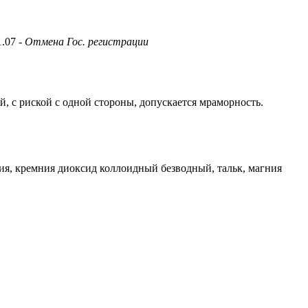
1.07
- Отмена Гос. регистрации
й, с риской с одной стороны, допускается мраморность.
ия, кремния диоксид коллоидный безводный, тальк, магния