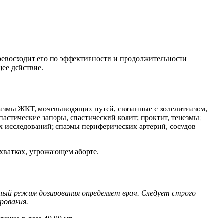
ревосходит его по эффективности и продолжительности
ее действие.
пазмы ЖКТ, мочевыводящих путей, связанные с холелитиазом,
астические запоры, спастический колит; проктит, тенезмы;
х исследований; спазмы периферических артерий, сосудов
схватках, угрожающем аборте.
ный режим дозирования определяет врач. Следует строго
рования.