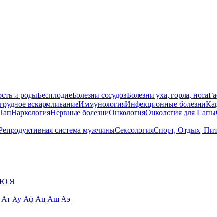
сть и роды
Бесплодие
Болезни сосудов
Болезни уха, горла, носа
Га
 грудное вскармливание
Иммунология
Инфекционные болезни
Ка
Пап
Наркология
Нервные болезни
Онкология
Онкология для Папы
Репродуктивная система мужчины
Сексология
Спорт, Отдых, Пи
Ю
Я
Ат
Ау
Аф
Ац
Аш
Аэ