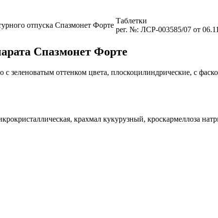
Таблетки
турного отпуска
Спазмонет Форте
рег. №: ЛСР-003585/07 от 06.1
парата Спазмонет Форте
о с зеленоватым оттенком цвета, плоскоцилиндрические, с фаско
микрокристаллическая, крахмал кукурузный, кроскармеллоза натр