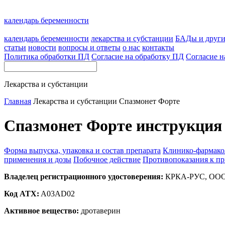
календарь беременности
календарь беременности
лекарства и субстанции
БАДы и друг
статьи
новости
вопросы и ответы
о нас
контакты
Политика обработки ПД
Согласие на обработку ПД
Согласие н
Лекарства и субстанции
Главная
Лекарства и субстанции
Спазмонет Форте
Спазмонет Форте инструкция 
Форма выпуска, упаковка и состав препарата
Клинико-фармако
применения и дозы
Побочное действие
Противопоказания к п
Владелец регистрационного удостоверения:
КРКА-РУС, ООО 
Код ATX:
A03AD02
Активное вещество:
дротаверин