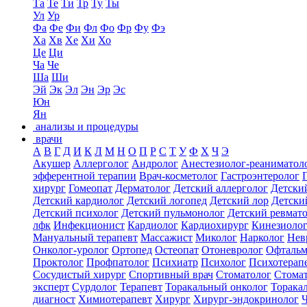
Та
Те
Ти
Тр
Ту
Ты
Ул
Ур
Фа
Фе
Фи
Фл
Фо
Фр
Фу
Фэ
Ха
Хв
Хе
Хи
Хо
Це
Ци
Ча
Че
Ша
Ши
Эй
Эк
Эл
Эн
Эр
Эс
Юн
Ян
анализы и процедуры
врачи
А
В
Г
Д
И
К
Л
М
Н
О
П
Р
С
Т
У
Ф
Х
Ч
Э
Акушер
Аллерголог
Андролог
Анестезиолог-реаниматол
эфферентной терапии
Врач-косметолог
Гастроэнтеролог
хирург
Гомеопат
Дерматолог
Детский аллерголог
Детски
Детский кардиолог
Детский логопед
Детский лор
Детски
Детский психолог
Детский пульмонолог
Детский ревмат
лфк
Инфекционист
Кардиолог
Кардиохирург
Кинезиоло
Мануальный терапевт
Массажист
Миколог
Нарколог
Нев
Онколог-уролог
Ортопед
Остеопат
Отоневролог
Офтальм
Проктолог
Профпатолог
Психиатр
Психолог
Психотерап
Сосудистый хирург
Спортивный врач
Стоматолог
Стомат
эксперт
Сурдолог
Терапевт
Торакальный онколог
Торака
диагност
Химиотерапевт
Хирург
Хирург-эндокринолог
Ч