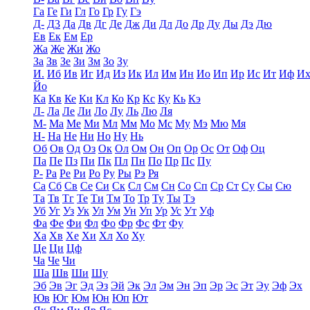
Га
Ге
Ги
Гл
Го
Гр
Гу
Гэ
Д-
Д3
Да
Дв
Дг
Де
Дж
Ди
Дл
До
Др
Ду
Ды
Дэ
Дю
Ев
Ек
Ем
Ер
Жа
Же
Жи
Жо
За
Зв
Зе
Зи
Зм
Зо
Зу
И.
Иб
Ив
Иг
Ид
Из
Ик
Ил
Им
Ин
Ио
Ип
Ир
Ис
Ит
Иф
И
Йо
Ка
Кв
Ке
Ки
Кл
Ко
Кр
Кс
Ку
Кь
Кэ
Л-
Ла
Ле
Ли
Ло
Лу
Ль
Лю
Ля
М-
Ма
Ме
Ми
Мл
Мм
Мо
Мс
Му
Мэ
Мю
Мя
Н-
На
Не
Ни
Но
Ну
Нь
Об
Ов
Од
Оз
Ок
Ол
Ом
Он
Оп
Ор
Ос
От
Оф
Оц
Па
Пе
Пз
Пи
Пк
Пл
Пн
По
Пр
Пс
Пу
Р-
Ра
Ре
Ри
Ро
Ру
Ры
Рэ
Ря
Са
Сб
Св
Се
Си
Ск
Сл
См
Сн
Со
Сп
Ср
Ст
Су
Сы
Сю
Та
Тв
Тг
Те
Ти
Тм
То
Тр
Ту
Ты
Тэ
Уб
Уг
Уз
Ук
Ул
Ум
Ун
Уп
Ур
Ус
Ут
Уф
Фа
Фе
Фи
Фл
Фо
Фр
Фс
Фт
Фу
Ха
Хв
Хе
Хи
Хл
Хо
Ху
Це
Ци
Цф
Ча
Че
Чи
Ша
Шв
Ши
Шу
Эб
Эв
Эг
Эд
Эз
Эй
Эк
Эл
Эм
Эн
Эп
Эр
Эс
Эт
Эу
Эф
Эх
Юв
Юг
Юм
Юн
Юп
Ют