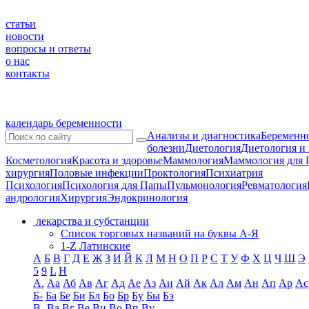
статьи
новости
вопросы и ответы
о нас
контакты
календарь беременности
Анализы и диагностика
Беременно
болезни
Диетология
Диетология и
Косметология
Красота и здоровье
Маммология
Маммология для 
хирургия
Половые инфекции
Проктология
Психиатрия
Психология
Психология для Папы
Пульмонология
Ревматология
андрология
Хирургия
Эндокринология
лекарства и субстанции
Список торговых названий на буквы А-Я
1-Z Латинские
А
Б
В
Г
Д
Е
Ж
З
И
Й
К
Л
М
Н
О
П
Р
С
Т
У
Ф
Х
Ц
Ч
Ш
Э
5
9
L
H
А.
Аа
Аб
Ав
Аг
Ад
Ае
Аз
Аи
Ай
Ак
Ал
Ам
Ан
Ап
Ар
Ас
Б-
Ба
Бе
Би
Бл
Бо
Бр
Бу
Бы
Бэ
В-
Ва
Вг
Ве
Ви
Во
Вп
Ву