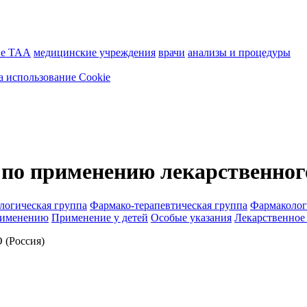
ие ТАА
медицинские учреждения
врачи
анализы и процедуры
а использование Cookie
по применению лекарственног
логическая группа
Фармако-терапевтическая группа
Фармаколог
рименению
Применение у детей
Особые указания
Лекарственное
(Россия)