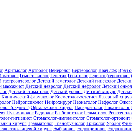
ог
Аритмолог
Артролог
Венеролог
Вертебролог
Врач лфк
Врач 
Гематолог
Гемостазиолог
Генетик
Гепатолог
Гериатр (геронтолог)
й гастроэнтеролог
Детский гематолог
Детский гинеколог
Детски
й массажист
Детский невролог
Детский нефролог
Детский онкол
олог
Детский стоматолог
Детский уролог
Детский хирург
Детски
г
Клинический фармаколог
Косметолог-эстетист
Лазерный хирур
ролог
Нейропсихолог
Нейрохирург
Неонатолог
Нефролог
Ожого
олог (окулист)
Офтальмолог-хирург
Парадонтолог
Паразитолог
евт
Пульмонолог
Радиолог
Реабилитолог
Ревматолог
Рентгеноло
олог-гигиенист
Стоматолог-имплантолог
Стоматолог-ортодонт
льный хирург
Травматолог
Трансфузиолог
Трихолог
Уролог
Физи
елюстно-лицевой хирург
Эмбриолог
Эндокринолог
Эндоскопис