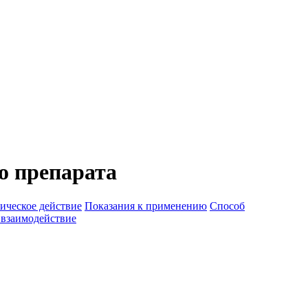
о препарата
ическое действие
Показания к применению
Способ
 взаимодействие