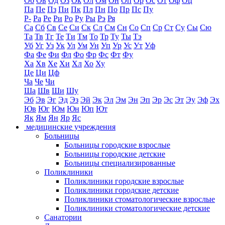
Об
Ов
Од
Оз
Ок
Ол
Ом
Он
Оп
Ор
Ос
От
Оф
Оц
Па
Пе
Пз
Пи
Пк
Пл
Пн
По
Пр
Пс
Пу
Р-
Ра
Ре
Ри
Ро
Ру
Ры
Рэ
Ря
Са
Сб
Св
Се
Си
Ск
Сл
См
Сн
Со
Сп
Ср
Ст
Су
Сы
Сю
Та
Тв
Тг
Те
Ти
Тм
То
Тр
Ту
Ты
Тэ
Уб
Уг
Уз
Ук
Ул
Ум
Ун
Уп
Ур
Ус
Ут
Уф
Фа
Фе
Фи
Фл
Фо
Фр
Фс
Фт
Фу
Ха
Хв
Хе
Хи
Хл
Хо
Ху
Це
Ци
Цф
Ча
Че
Чи
Ша
Шв
Ши
Шу
Эб
Эв
Эг
Эд
Эз
Эй
Эк
Эл
Эм
Эн
Эп
Эр
Эс
Эт
Эу
Эф
Эх
Юв
Юг
Юм
Юн
Юп
Ют
Як
Ям
Ян
Яр
Яс
медицинские учреждения
Больницы
Больницы городские взрослые
Больницы городские детские
Больницы специализированные
Поликлиники
Поликлиники городские взрослые
Поликлиники городские детские
Поликлиники стоматологические взрослые
Поликлиники стоматологические детские
Санатории