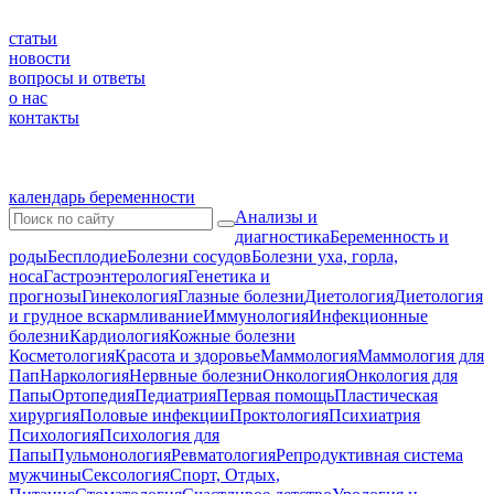
статьи
новости
вопросы и ответы
о нас
контакты
календарь беременности
Анализы и
диагностика
Беременность и
роды
Бесплодие
Болезни сосудов
Болезни уха, горла,
носа
Гастроэнтерология
Генетика и
прогнозы
Гинекология
Глазные болезни
Диетология
Диетология
и грудное вскармливание
Иммунология
Инфекционные
болезни
Кардиология
Кожные болезни
Косметология
Красота и здоровье
Маммология
Маммология для
Пап
Наркология
Нервные болезни
Онкология
Онкология для
Папы
Ортопедия
Педиатрия
Первая помощь
Пластическая
хирургия
Половые инфекции
Проктология
Психиатрия
Психология
Психология для
Папы
Пульмонология
Ревматология
Репродуктивная система
мужчины
Сексология
Спорт, Отдых,