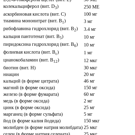
колекальциферол (вит. D
)
250 МЕ
3
аскорбиновая кислота (вит. С)
100 мг
тиамина мононитрат (вит. B
)
3 мг
1
рибофлавина гидрохлорид (вит. B
)
3.4 мг
2
кальция пантотенат (вит. B
)
10 мг
5
пиридоксина гидрохлорид (вит. B
)
10 мг
6
фолиевая кислота (вит. B
)
1 мг
c
цианокобаламин (вит. B
)
12 мкг
12
биотин (вит. Н)
30 мкг
ниацин
20 мг
кальций (в форме цитрата)
46 мг
магний (в форме оксида)
150 мг
железо (в форме фумарата)
60 мг
медь (в форме оксида)
2 мг
цинк (в форме оксида)
25 мг
марганец (в форме сульфата)
5 мг
йод (в форме калия йодида)
150 мкг
молибден (в форме натрия молибдата)
25 мкг
селен (в форме натрия селената)
25 мкг