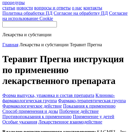
процедуры
статьи
новости
вопросы и ответы
о нас
контакты
Политика обработки ПД
Согласие на обработку ПД
Согласие
на использование Cookie
Лекарства и субстанции
Главная
Лекарства и субстанции
Теравит Прегна
Теравит Прегна инструкция
по применению
лекарственного препарата
Форма выпуска, упаковка и состав препарата
Клинико-
фармакологическая группа
Фармако-терапевтическая группа
Фармакологическое действие
Показания к применению
Способ применения и дозы
Побочное действие
Противопоказания к применению
Применение у детей
Особые указания
Лекарственное взаимодействие
Владелец регистрационного удостоверения:
SAGMEL,, Inc.