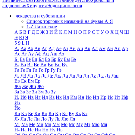
Питание
Стоматология
Счастливое детство
Урология и
андрология
Хирургия
Эндокринология
лекарства и субстанции
Список торговых названий на буквы А-Я
1-Z Латинские
А
Б
В
Г
Д
Е
Ж
З
И
Й
К
Л
М
Н
О
П
Р
С
Т
У
Ф
Х
Ц
Ч
Ш
Э
Ю
Я
5
9
L
H
А.
Аа
Аб
Ав
Аг
Ад
Ае
Аз
Аи
Ай
Ак
Ал
Ам
Ан
Ап
Ар
Ас
Ат
Ау
Аф
Ац
Аш
Аэ
Б-
Ба
Бе
Би
Бл
Бо
Бр
Бу
Бы
Бэ
В-
Ва
Вг
Ве
Ви
Во
Вп
Ву
Га
Ге
Ги
Гл
Го
Гр
Гу
Гэ
Д-
Д3
Да
Дв
Дг
Де
Дж
Ди
Дл
До
Др
Ду
Ды
Дэ
Дю
Ев
Ек
Ем
Ер
Жа
Же
Жи
Жо
За
Зв
Зе
Зи
Зм
Зо
Зу
И.
Иб
Ив
Иг
Ид
Из
Ик
Ил
Им
Ин
Ио
Ип
Ир
Ис
Ит
Иф
Их
Йо
Ка
Кв
Ке
Ки
Кл
Ко
Кр
Кс
Ку
Кь
Кэ
Л-
Ла
Ле
Ли
Ло
Лу
Ль
Лю
Ля
М-
Ма
Ме
Ми
Мл
Мм
Мо
Мс
Му
Мэ
Мю
Мя
Н-
На
Не
Ни
Но
Ну
Нь