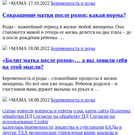
+МАМА 17.10.2022
Беременность и роды
Сокращение матки после родов: какая норма?
Роды – важнейший период в жизни любой женщины. Она
становится мамой и теперь ее жизнь делится на два этапа – до
и после рождения ребенка. …
+МАМА 18.08.2022
Беременность и роды
«Болит матка после родов»… а вы ловили себя
на этой мысли?
Беременность и роды – сложнейшие процессы в жизни
женщины. Но вот они уже позади. Ребенок родился – и
счастливая мама держит малыша на руках и …
+МАМА 18.08.2022
Беременность и роды
статьи
новости
вопросы и ответы
о нас
карта сайта
Политика
обработки ПД
Согласие на обработку ПД
Согласие на
использование Cookie
календарь беременности
лекарства и субстанции
БАДы и
другие ТАА
медицинские учреждения
врачи
анализы и