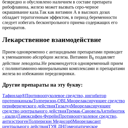
безвредно и обусловлено наличием в составе препарата
рибофлавина, железо может вызвать серо-черное
окрашивание кала.Так как витамин А в высоких дозах
обладает тератогенным эффектом, в период беременности
следует избегать бесконтрольного приема содержащих его
препаратов.
Лекарственное взаимодействие
Прием одновременно с антацидными препаратами приводит
к уменьшению абсорбции железа. Витамин В
подавляет
6
действие леводопы.Не рекомендуется одновременный прием
с поливитаминно-минеральными комплексами и препаратами
железа во избежании передозировки.
Другие препараты на эту букву:
Тафинлар®
Противоопухолевое средство, ингибитор
протеинкиназы
Толперизон-OBL
Миорелаксирующее средство
периферического действия
Тизалуд
Миорелаксирующее
средство центрального действия
Тремак-Сановель
Антибиотик
- азалид
Тамоксифен-Ферейн
Противоопухолевое средство,
антиэстроген
Толперизон Медисорб
Миорелаксант
центрального действия
ТУЯ ДН
Гомеопатическое