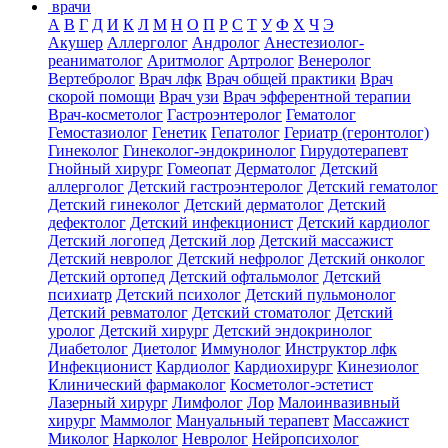
врачи
А
В
Г
Д
И
К
Л
М
Н
О
П
Р
С
Т
У
Ф
Х
Ч
Э
Акушер
Аллерголог
Андролог
Анестезиолог-
реаниматолог
Аритмолог
Артролог
Венеролог
Вертебролог
Врач лфк
Врач общей практики
Врач
скорой помощи
Врач узи
Врач эфферентной терапии
Врач-косметолог
Гастроэнтеролог
Гематолог
Гемостазиолог
Генетик
Гепатолог
Гериатр (геронтолог)
Гинеколог
Гинеколог-эндокринолог
Гирудотерапевт
Гнойный хирург
Гомеопат
Дерматолог
Детский
аллерголог
Детский гастроэнтеролог
Детский гематолог
Детский гинеколог
Детский дерматолог
Детский
дефектолог
Детский инфекционист
Детский кардиолог
Детский логопед
Детский лор
Детский массажист
Детский невролог
Детский нефролог
Детский онколог
Детский ортопед
Детский офтальмолог
Детский
психиатр
Детский психолог
Детский пульмонолог
Детский ревматолог
Детский стоматолог
Детский
уролог
Детский хирург
Детский эндокринолог
Диабетолог
Диетолог
Иммунолог
Инструктор лфк
Инфекционист
Кардиолог
Кардиохирург
Кинезиолог
Клинический фармаколог
Косметолог-эстетист
Лазерный хирург
Лимфолог
Лор
Малоинвазивный
хирург
Маммолог
Мануальный терапевт
Массажист
Миколог
Нарколог
Невролог
Нейропсихолог