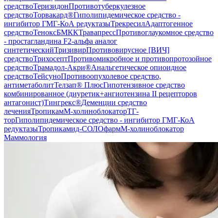
средство
Теризидон
Противотуберкулезное
средство
Торвакард®
Гиполипидемическое средство -
ингибитор ГМГ-КоА редуктазы
Трекресил
Адаптогенное
средство
Тенокс
БМКК
Травапресс
Противоглаукомное средство
- простагландина F2-альфа аналог
синтетический
Тризивир
Противовирусное [ВИЧ]
средство
Трихосепт
Противомикробное и противопротозойное
средство
Трамадол-Акри®
Анальгетическое опиоидное
средство
Тейсуно
Противоопухолевое средство,
антиметаболит
Телзап® Плюс
Гипотензивное средство
комбинированное (диуретик+ангиотензина II рецепторов
антагонист)
Тингрекс®
Деменции средство
лечения
Тропикам
М-холиноблокатор
ТГ-
тор
Гиполипидемическое средство - ингибитор ГМГ-КоА
редуктазы
Тропикамид-СОЛОфарм
М-холиноблокатор
Маммология