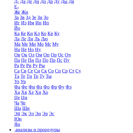
Д-
Да
Де
Ди
До
Др
Ду
Ды
Дя
Е-
Же
Жи
За
Зв
Зд
Зе
Зи
Зо
Иг
Из
Им
Ин
Ип
Йо
Ка
Ке
Ки
Кл
Ко
Кр
Ку
Ла
Ле
Ли
Ль
Лю
Ма
Ме
Ми
Мо
Мс
Му
На
Не
Но
Ну
Ов
Ок
Ол
Ом
Оп
Ор
Ос
Оч
Па
Пе
Пи
Пл
По
Пр
Пс
Пу
Ра
Ре
Ри
Ру
Ры
Са
Св
Се
Си
Ск
Со
Сп
Ср
Ст
Су
Та
Те
Ти
Тр
Ту
Ты
Ул
Ур
Фа
Фе
Фи
Фл
Фо
Фр
Фу
Фэ
Ха
Хв
Хе
Хи
Хо
Це
Ци
Ча
Че
Ша
Ши
Эй
Эк
Эл
Эн
Эр
Эс
Юн
Ян
анализы и процедуры