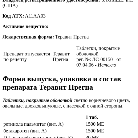
(США)
Код ATX:
A11AA03
Активное вещество:
Лекарственная форма:
Теравит Прегна
Таблетки, покрытые
Препарат отпускается
Теравит
оболочкой
по рецепту
Прегна
рег. №: ЛС-001501 от
07.04.06
- Истекло
Форма выпуска, упаковка и состав
препарата Теравит Прегна
Таблетки, покрытые оболочкой
светло-коричневого цвета,
овальные, двояковыпуклые, с насечкой с одной стороны.
1 таб.
ретинола пальмитат (вит. А)
1500 МЕ
бетакаротен (вит. А)
1500 МЕ
D,L-α-токоферола ацетат (вит. E)
30 МЕ