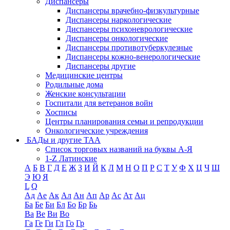
Диспансеры
Диспансеры врачебно-физкультурные
Диспансеры наркологические
Диспансеры психоневрологические
Диспансеры онкологические
Диспансеры противотуберкулезные
Диспансеры кожно-венерологические
Диспансеры другие
Медицинские центры
Родильные дома
Женские консультации
Госпитали для ветеранов войн
Хосписы
Центры планирования семьи и репродукции
Онкологические учреждения
БАДы и другие ТАА
Список торговых названий на буквы А-Я
1-Z Латинские
А
Б
В
Г
Д
Е
Ж
З
И
Й
К
Л
М
Н
О
П
Р
С
Т
У
Ф
Х
Ц
Ч
Ш
Э
Ю
Я
L
Q
Ад
Ае
Ак
Ал
Ан
Ап
Ар
Ас
Ат
Ац
Ба
Бе
Би
Бл
Бо
Бр
Бь
Ва
Ве
Ви
Во
Га
Ге
Ги
Гл
Го
Гр