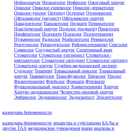
Нейрохирург
Неонатолог
Нефролог
Ожоговый хирург
Онколог
Онколог-гинеколог
Онколог-дерматолог
Онколог-уролог
Ортопед
Остеопат
Отоневролог
Офтальмолог (окулист)
Офтальмолог-хирург
Парадонтолог
Паразитолог
Педиатр
Перинатолог
Пластический хирург
Подолог (подиатр)
Проктолог
Профпатолог
Психиатр
Психолог
Психотерапевт
Пульмонолог
Радиолог
Реабилитолог
Ревматолог
Рентгенолог
Репродуктолог
Рефлексотерапевт
Сексолог
Сомнолог
Сосудистый хирург
Спортивный врач
Стоматолог
Стоматолог-гигиенист
Стоматолог-
имплантолог
Стоматолог-ортодонт
Стоматолог-ортопед
Стоматолог-хирург
Судебно-медицинский эксперт
Сурдолог
Терапевт
Торакальный онколог
Торакальный
хирург
Травматолог
Трансфузиолог
Трихолог
Уролог
Физиотерапевт
Флеболог
Фониатр
Фтизиатр
Функциональный диагност
Химиотерапевт
Хирург
Хирург-эндокринолог
Челюстно-лицевой хирург
Эмбриолог
Эндокринолог
Эндоскопист
Эпилептолог
календарь беременности
календарь беременности
лекарства и субстанции
БАДы и
другие ТАА
медицинские учреждения
врачи
анализы и