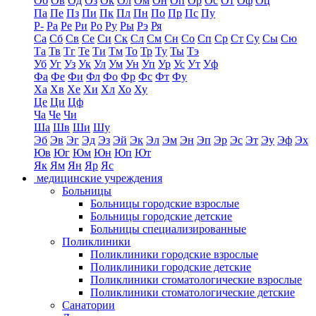
Об
Ов
Од
Оз
Ок
Ол
Ом
Он
Оп
Ор
Ос
От
Оф
Оц
Па
Пе
Пз
Пи
Пк
Пл
Пн
По
Пр
Пс
Пу
Р-
Ра
Ре
Ри
Ро
Ру
Ры
Рэ
Ря
Са
Сб
Св
Се
Си
Ск
Сл
См
Сн
Со
Сп
Ср
Ст
Су
Сы
Сю
Та
Тв
Тг
Те
Ти
Тм
То
Тр
Ту
Ты
Тэ
Уб
Уг
Уз
Ук
Ул
Ум
Ун
Уп
Ур
Ус
Ут
Уф
Фа
Фе
Фи
Фл
Фо
Фр
Фс
Фт
Фу
Ха
Хв
Хе
Хи
Хл
Хо
Ху
Це
Ци
Цф
Ча
Че
Чи
Ша
Шв
Ши
Шу
Эб
Эв
Эг
Эд
Эз
Эй
Эк
Эл
Эм
Эн
Эп
Эр
Эс
Эт
Эу
Эф
Эх
Юв
Юг
Юм
Юн
Юп
Ют
Як
Ям
Ян
Яр
Яс
медицинские учреждения
Больницы
Больницы городские взрослые
Больницы городские детские
Больницы специализированные
Поликлиники
Поликлиники городские взрослые
Поликлиники городские детские
Поликлиники стоматологические взрослые
Поликлиники стоматологические детские
Санатории