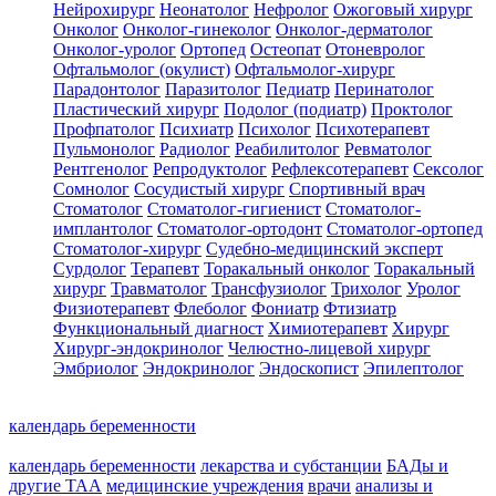
Нейрохирург
Неонатолог
Нефролог
Ожоговый хирург
Онколог
Онколог-гинеколог
Онколог-дерматолог
Онколог-уролог
Ортопед
Остеопат
Отоневролог
Офтальмолог (окулист)
Офтальмолог-хирург
Парадонтолог
Паразитолог
Педиатр
Перинатолог
Пластический хирург
Подолог (подиатр)
Проктолог
Профпатолог
Психиатр
Психолог
Психотерапевт
Пульмонолог
Радиолог
Реабилитолог
Ревматолог
Рентгенолог
Репродуктолог
Рефлексотерапевт
Сексолог
Сомнолог
Сосудистый хирург
Спортивный врач
Стоматолог
Стоматолог-гигиенист
Стоматолог-
имплантолог
Стоматолог-ортодонт
Стоматолог-ортопед
Стоматолог-хирург
Судебно-медицинский эксперт
Сурдолог
Терапевт
Торакальный онколог
Торакальный
хирург
Травматолог
Трансфузиолог
Трихолог
Уролог
Физиотерапевт
Флеболог
Фониатр
Фтизиатр
Функциональный диагност
Химиотерапевт
Хирург
Хирург-эндокринолог
Челюстно-лицевой хирург
Эмбриолог
Эндокринолог
Эндоскопист
Эпилептолог
календарь беременности
календарь беременности
лекарства и субстанции
БАДы и
другие ТАА
медицинские учреждения
врачи
анализы и