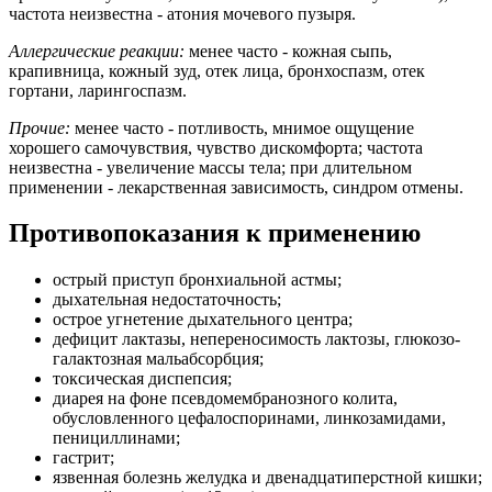
частота неизвестна - атония мочевого пузыря.
Аллергические реакции:
менее часто - кожная сыпь,
крапивница, кожный зуд, отек лица, бронхоспазм, отек
гортани, ларингоспазм.
Прочие:
менее часто - потливость, мнимое ощущение
хорошего самочувствия, чувство дискомфорта; частота
неизвестна - увеличение массы тела; при длительном
применении - лекарственная зависимость, синдром отмены.
Противопоказания к применению
острый приступ бронхиальной астмы;
дыхательная недостаточность;
острое угнетение дыхательного центра;
дефицит лактазы, непереносимость лактозы, глюкозо-
галактозная мальабсорбция;
токсическая диспепсия;
диарея на фоне псевдомембранозного колита,
обусловленного цефалоспоринами, линкозамидами,
пенициллинами;
гастрит;
язвенная болезнь желудка и двенадцатиперстной кишки;