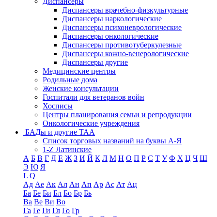
Диспансеры
Диспансеры врачебно-физкультурные
Диспансеры наркологические
Диспансеры психоневрологические
Диспансеры онкологические
Диспансеры противотуберкулезные
Диспансеры кожно-венерологические
Диспансеры другие
Медицинские центры
Родильные дома
Женские консультации
Госпитали для ветеранов войн
Хосписы
Центры планирования семьи и репродукции
Онкологические учреждения
БАДы и другие ТАА
Список торговых названий на буквы А-Я
1-Z Латинские
А
Б
В
Г
Д
Е
Ж
З
И
Й
К
Л
М
Н
О
П
Р
С
Т
У
Ф
Х
Ц
Ч
Ш
Э
Ю
Я
L
Q
Ад
Ае
Ак
Ал
Ан
Ап
Ар
Ас
Ат
Ац
Ба
Бе
Би
Бл
Бо
Бр
Бь
Ва
Ве
Ви
Во
Га
Ге
Ги
Гл
Го
Гр