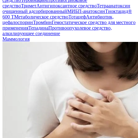
средство
Тербинафин
Противогрибковое
средство
Тримет
Антигипоксантное средство
Тетраанатоксин
очищенный адсорбированный
МИБП-анатоксин
Тиоктацид®
600 Т
Метаболическое средство
Тотацеф
Антибиотик,
цефалоспорин
Тромбин
Гемостатическое средство для местного
применения
Тепадина
Противоопухолевое средство,
алкилирующее соединение
Маммология