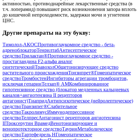
активностью, противодиарейные лекарственные средства (в
т.ч. лоперамид) повышают риск возникновения запора вплоть
до кишечной непроходимости, задержки мочи и угнетения
ЦНС.
Другие препараты на эту букву:
Тимолол-АКОС
Противоглаукомное средство - бета-
адреноблокатор
Тенрилтаб
Антисептическое
средство
Трилактан®
Противоглаукомное средство -
простагландина F2-альфа аналог
синтетический
Травохол
Общетонизирующее средство
растительного происхождения
Тонзипрет®
Гомеопатическое
средство
Тромбостен
Ингибиторы агрегации тромбоцитов,
исключая гепарин
Телзап® АМ
Комбинированное
гипотензивное средство (блокатор медленных кальциевых
каналов+ангиотензина II рецепторов
антагонист)
Тиаприд
Антипсихотическое (нейролептическое)
средство
Транзипег®
Слабительное
средство
Такролимус
Иммунодепрессивное
средство
Телпрес
Антагонист рецепторов ангиотензина
II
Троксерутин Врамед
Венотонизирующее и
венопротекторное средство
Таурин
Метаболическое
средство
Тартефедрель Н
Гомеопатическое