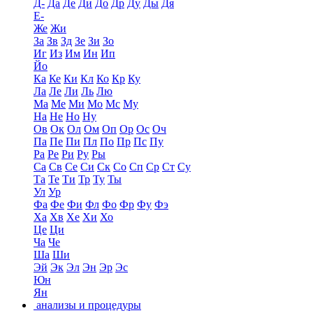
Д-
Да
Де
Ди
До
Др
Ду
Ды
Дя
Е-
Же
Жи
За
Зв
Зд
Зе
Зи
Зо
Иг
Из
Им
Ин
Ип
Йо
Ка
Ке
Ки
Кл
Ко
Кр
Ку
Ла
Ле
Ли
Ль
Лю
Ма
Ме
Ми
Мо
Мс
Му
На
Не
Но
Ну
Ов
Ок
Ол
Ом
Оп
Ор
Ос
Оч
Па
Пе
Пи
Пл
По
Пр
Пс
Пу
Ра
Ре
Ри
Ру
Ры
Са
Св
Се
Си
Ск
Со
Сп
Ср
Ст
Су
Та
Те
Ти
Тр
Ту
Ты
Ул
Ур
Фа
Фе
Фи
Фл
Фо
Фр
Фу
Фэ
Ха
Хв
Хе
Хи
Хо
Це
Ци
Ча
Че
Ша
Ши
Эй
Эк
Эл
Эн
Эр
Эс
Юн
Ян
анализы и процедуры