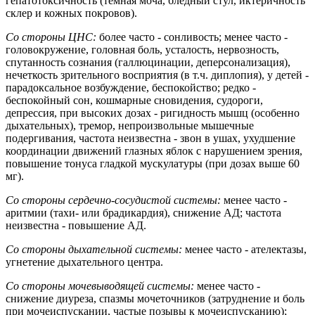
гепатотоксичность (темная моча, бледный стул, иктеричность
склер и кожных покровов).
Со стороны ЦНС:
более часто - сонливость; менее часто -
головокружение, головная боль, усталость, нервозность,
спутанность сознания (галлюцинации, деперсонализация),
нечеткость зрительного восприятия (в т.ч. диплопия), у детей -
парадоксальное возбуждение, беспокойство; редко -
беспокойный сон, кошмарные сновидения, судороги,
депрессия, при высоких дозах - ригидность мышц (особенно
дыхательных), тремор, непроизвольные мышечные
подергивания, частота неизвестна - звон в ушах, ухудшение
координации движений глазных яблок с нарушением зрения,
повышение тонуса гладкой мускулатуры (при дозах выше 60
мг).
Со стороны сердечно-сосудистой системы:
менее часто -
аритмии (тахи- или брадикардия), снижение АД; частота
неизвестна - повышение АД.
Со стороны дыхательной системы:
менее часто - ателектазы,
угнетение дыхательного центра.
Со стороны мочевыводящей системы:
менее часто -
снижение диуреза, спазмы мочеточников (затруднение и боль
при мочеиспускании, частые позывы к мочеиспусканию);