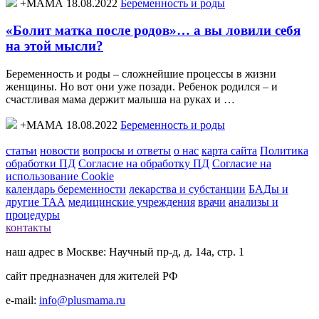
+МАМА 18.08.2022
Беременность и роды
«Болит матка после родов»… а вы ловили себя
на этой мысли?
Беременность и роды – сложнейшие процессы в жизни
женщины. Но вот они уже позади. Ребенок родился – и
счастливая мама держит малыша на руках и …
+МАМА 18.08.2022
Беременность и роды
статьи
новости
вопросы и ответы
о нас
карта сайта
Политика
обработки ПД
Согласие на обработку ПД
Согласие на
использование Cookie
календарь беременности
лекарства и субстанции
БАДы и
другие ТАА
медицинские учреждения
врачи
анализы и
процедуры
контакты
наш адрес в Москве: Научный пр-д, д. 14а, стр. 1
сайт предназначен для жителей РФ
e-mail:
info@plusmama.ru