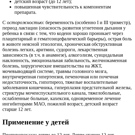
детский возраст (до 12 лет);
повышенная чувствительность к компонентам
препарата.
С
осторожностью:
беременность (особенно I и III триместр),
период лактации (опасность развития угнетения дыхания у
ребенка в связи с тем, что кодеин хорошо проникает через
плацентарный и гематоэнцефалический барьеры), острая боль
в животе неясной этиологии, хроническая обструктивная
болезнь легких, аритмии, судороги, лекарственная
зависимость (в т.ч. в анамнезе), алкоголизм, суицидальная
наклонность, эмоциональная лабильность, желчнокаменная
болезнь, хирургические вмешательства на ЖКТ,
мочевыводящей системе, травмы головного мозга,
внутричерепная гипертензия, печеночная или почечная
недостаточность, гипотиреоз, тяжелые воспалительные
заболевания кишечника, гиперплазия предстательной железы,
стриктуры мочеиспускательного канала, тяжелобольные,
ослабленные больные, кахексия, одновременное лечение
ингибиторами МАО, пожилой возраст, детский возраст
старше 12 лет.
Применение у детей
Противопоказан детям до 12 лет. Детям старше 12 лет