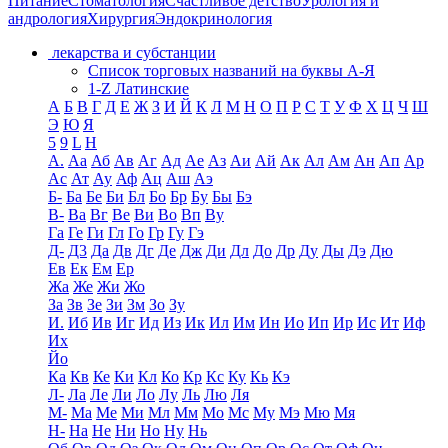
Питание
Стоматология
Счастливое детство
Урология и
андрология
Хирургия
Эндокринология
лекарства и субстанции
Список торговых названий на буквы А-Я
1-Z Латинские
А
Б
В
Г
Д
Е
Ж
З
И
Й
К
Л
М
Н
О
П
Р
С
Т
У
Ф
Х
Ц
Ч
Ш
Э
Ю
Я
5
9
L
H
А.
Аа
Аб
Ав
Аг
Ад
Ае
Аз
Аи
Ай
Ак
Ал
Ам
Ан
Ап
Ар
Ас
Ат
Ау
Аф
Ац
Аш
Аэ
Б-
Ба
Бе
Би
Бл
Бо
Бр
Бу
Бы
Бэ
В-
Ва
Вг
Ве
Ви
Во
Вп
Ву
Га
Ге
Ги
Гл
Го
Гр
Гу
Гэ
Д-
Д3
Да
Дв
Дг
Де
Дж
Ди
Дл
До
Др
Ду
Ды
Дэ
Дю
Ев
Ек
Ем
Ер
Жа
Же
Жи
Жо
За
Зв
Зе
Зи
Зм
Зо
Зу
И.
Иб
Ив
Иг
Ид
Из
Ик
Ил
Им
Ин
Ио
Ип
Ир
Ис
Ит
Иф
Их
Йо
Ка
Кв
Ке
Ки
Кл
Ко
Кр
Кс
Ку
Кь
Кэ
Л-
Ла
Ле
Ли
Ло
Лу
Ль
Лю
Ля
М-
Ма
Ме
Ми
Мл
Мм
Мо
Мс
Му
Мэ
Мю
Мя
Н-
На
Не
Ни
Но
Ну
Нь