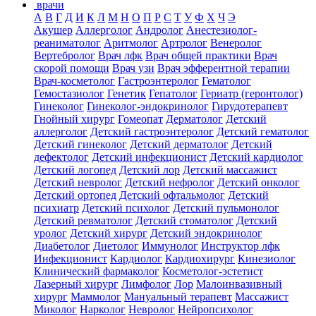
врачи
А
В
Г
Д
И
К
Л
М
Н
О
П
Р
С
Т
У
Ф
Х
Ч
Э
Акушер
Аллерголог
Андролог
Анестезиолог-
реаниматолог
Аритмолог
Артролог
Венеролог
Вертебролог
Врач лфк
Врач общей практики
Врач
скорой помощи
Врач узи
Врач эфферентной терапии
Врач-косметолог
Гастроэнтеролог
Гематолог
Гемостазиолог
Генетик
Гепатолог
Гериатр (геронтолог)
Гинеколог
Гинеколог-эндокринолог
Гирудотерапевт
Гнойный хирург
Гомеопат
Дерматолог
Детский
аллерголог
Детский гастроэнтеролог
Детский гематолог
Детский гинеколог
Детский дерматолог
Детский
дефектолог
Детский инфекционист
Детский кардиолог
Детский логопед
Детский лор
Детский массажист
Детский невролог
Детский нефролог
Детский онколог
Детский ортопед
Детский офтальмолог
Детский
психиатр
Детский психолог
Детский пульмонолог
Детский ревматолог
Детский стоматолог
Детский
уролог
Детский хирург
Детский эндокринолог
Диабетолог
Диетолог
Иммунолог
Инструктор лфк
Инфекционист
Кардиолог
Кардиохирург
Кинезиолог
Клинический фармаколог
Косметолог-эстетист
Лазерный хирург
Лимфолог
Лор
Малоинвазивный
хирург
Маммолог
Мануальный терапевт
Массажист
Миколог
Нарколог
Невролог
Нейропсихолог