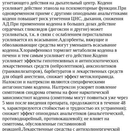
угнетающего действия на дыхательный центр. Кодеин
усиливает действие этанола на психомоторные функции.При
одновременном приеме с другими опиодными анальгетиками
кодеин повышает риск угнетения ЦНС, дыхания, снижения
АД.При применении кодеина в больших дозах действие
сердечных гликозидов (дигоксин и другие) может
усиливаться, т.к. в связи с ослаблением перистальтики
усиливается их всасывание.Адсорбенты, вяжущие и
обволакивающие средства могут уменьшить всасывание
кодеина.Хлорамфеникол тормозит метаболизм кодеина в
печени и тем самым усиливает его действие.Кодеин
усиливает эффекты гипотензивных и антипсихотических
лекарственных средств (нейролептиков), анксиолитиков
(транквилизаторов), барбитуратов и лекарственных средств
для общей анестезии, снижает эффект метоклопрамида.
Налоксон и налтрексон являются специфическими
антагонистами кодеина. Налтрексон ускоряет появление
симптомов синдрома отмены на фоне наркотической
зависимостиот кодеина (симптомы могут появиться уже через
5 мин после введения препарата, продолжаются в течение 48
ч, характеризуются стойкостью и трудностью их устранения);
снижает эффект опиоидных анальгетиков (анальгетический,
противодиарейный, противокашлевой); не влияет на
симптомы, обусловленные гистаминовой
реакцией.Лекарственные средства с антихолинергической