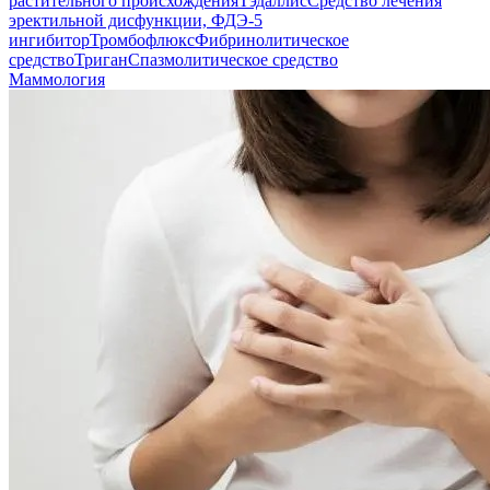
растительного происхождения
Тэдаллис
Средство лечения
эректильной дисфункции, ФДЭ-5
ингибитор
Тромбофлюкс
Фибринолитическое
средство
Триган
Спазмолитическое средство
Маммология