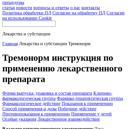
процедуры
статьи
новости
вопросы и ответы
о нас
контакты
Политика обработки ПД
Согласие на обработку ПД
Согласие
на использование Cookie
Лекарства и субстанции
Главная
Лекарства и субстанции
Тремонорм
Тремонорм инструкция по
применению лекарственного
препарата
Форма выпуска, упаковка и состав препарата
Клинико-
фармакологическая группа
Фармако-терапевтическая группа
Фармакологическое действие
Показания к применению
Способ применения и дозы
Побочное действие
Противопоказания к применению
Применение у детей
Особые указания
Лекарственное взаимодействие
Владелец регистрационного удостоверения:
Teva