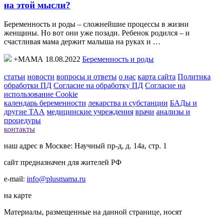
на этой мысли?
Беременность и роды – сложнейшие процессы в жизни
женщины. Но вот они уже позади. Ребенок родился – и
счастливая мама держит малыша на руках и …
+МАМА 18.08.2022
Беременность и роды
статьи
новости
вопросы и ответы
о нас
карта сайта
Политика
обработки ПД
Согласие на обработку ПД
Согласие на
использование Cookie
календарь беременности
лекарства и субстанции
БАДы и
другие ТАА
медицинские учреждения
врачи
анализы и
процедуры
контакты
наш адрес в Москве: Научный пр-д, д. 14а, стр. 1
сайт предназначен для жителей РФ
e-mail:
info@plusmama.ru
на карте
Материалы, размещенные на данной странице, носят