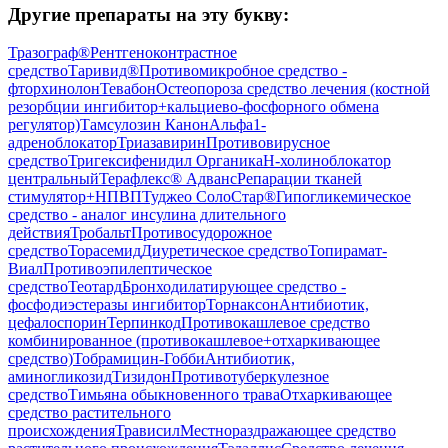
Другие препараты на эту букву:
Тразограф®
Рентгеноконтрастное
средство
Таривид®
Противомикробное средство -
фторхинолон
Тевабон
Остеопороза средство лечения (костной
резорбции ингибитор+кальциево-фосфорного обмена
регулятор)
Тамсулозин Канон
Альфа1-
адреноблокатор
Триазавирин
Противовирусное
средство
Тригексифенидил Органика
Н-холиноблокатор
центральный
Терафлекс® Адванс
Репарации тканей
стимулятор+НПВП
Туджео СолоСтар®
Гипогликемическое
средство - аналог инсулина длительного
действия
Тробальт
Противосудорожное
средство
Торасемид
Диуретическое средство
Топирамат-
Виал
Противоэпилептическое
средство
Теотард
Бронходилатирующее средство -
фосфодиэстеразы ингибитор
Торнаксон
Антибиотик,
цефалоспорин
Терпинкод
Противокашлевое средство
комбинированное (противокашлевое+отхаркивающее
средство)
Тобрамицин-Гобби
Антибиотик,
аминогликозид
Тизидон
Противотуберкулезное
средство
Тимьяна обыкновенного трава
Отхаркивающее
средство растительного
происхождения
Трависил
Местнораздражающее средство