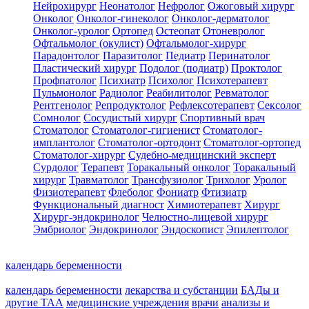
Нейрохирург
Неонатолог
Нефролог
Ожоговый хирург
Онколог
Онколог-гинеколог
Онколог-дерматолог
Онколог-уролог
Ортопед
Остеопат
Отоневролог
Офтальмолог (окулист)
Офтальмолог-хирург
Парадонтолог
Паразитолог
Педиатр
Перинатолог
Пластический хирург
Подолог (подиатр)
Проктолог
Профпатолог
Психиатр
Психолог
Психотерапевт
Пульмонолог
Радиолог
Реабилитолог
Ревматолог
Рентгенолог
Репродуктолог
Рефлексотерапевт
Сексолог
Сомнолог
Сосудистый хирург
Спортивный врач
Стоматолог
Стоматолог-гигиенист
Стоматолог-
имплантолог
Стоматолог-ортодонт
Стоматолог-ортопед
Стоматолог-хирург
Судебно-медицинский эксперт
Сурдолог
Терапевт
Торакальный онколог
Торакальный
хирург
Травматолог
Трансфузиолог
Трихолог
Уролог
Физиотерапевт
Флеболог
Фониатр
Фтизиатр
Функциональный диагност
Химиотерапевт
Хирург
Хирург-эндокринолог
Челюстно-лицевой хирург
Эмбриолог
Эндокринолог
Эндоскопист
Эпилептолог
календарь беременности
календарь беременности
лекарства и субстанции
БАДы и
другие ТАА
медицинские учреждения
врачи
анализы и