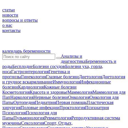
статьи
новости
вопросы и ответы
о нас
контакты
календарь беременности
Анализы и
диагностика
Беременность и
роды
Бесплодие
Болезни сосудов
Болезни уха, горла,
носа
Гастроэнтерология
Генетика и
прогнозы
Гинекология
Глазные болезни
Диетология
Диетология
и грудное вскармливание
Иммунология
Инфекционные
болезни
Кардиология
Кожные болезни
Косметология
Красота и здоровье
Маммология
Маммология для
Пап
Наркология
Нервные болезни
Онкология
Онкология для
Папы
Ортопедия
Педиатрия
Первая помощь
Пластическая
хирургия
Половые инфекции
Проктология
Психиатрия
Психология
Психология для
Папы
Пульмонология
Ревматология
Репродуктивная система
мужчины
Сексология
Спорт, Отдых,