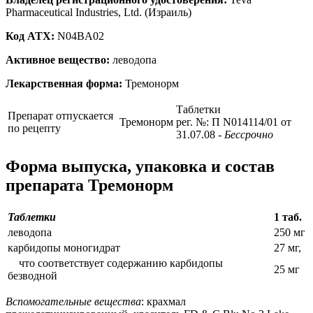
Pharmaceutical Industries, Ltd. (Израиль)
Код ATX:
N04BA02
Активное вещество:
леводопа
Лекарственная форма:
Тремонорм
Таблетки
Препарат отпускается
Тремонорм
рег. №: П N014114/01 от
по рецепту
31.07.08
- Бессрочно
Форма выпуска, упаковка и состав
препарата Тремонорм
Таблетки
1 таб.
леводопа
250 мг
карбидопы моногидрат
27 мг,
что соответствует содержанию карбидопы
25 мг
безводной
Вспомогательные вещества
: крахмал