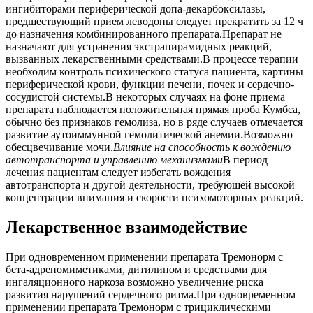
ингибиторами периферической допа-декарбоксилазы,
предшествующий прием леводопы следует прекратить за 12 ч
до назначения комбинированного препарата.Препарат не
назначают для устранения экстрапирамидных реакций,
вызванных лекарственными средствами.В процессе терапии
необходим контроль психического статуса пациента, картины
периферической крови, функции печени, почек и сердечно-
сосудистой системы.В некоторых случаях на фоне приема
препарата наблюдается положительная прямая проба Кумбса,
обычно без признаков гемолиза, но в ряде случаев отмечается
развитие аутоиммунной гемолитической анемии.Возможно
обесцвечивание мочи.
Влияние на способность к вождению
автотранспорта и управлению механизмами
В период
лечения пациентам следует избегать вождения
автотранспорта и другой деятельности, требующей высокой
концентрации внимания и скорости психомоторных реакций.
Лекарственное взаимодействие
При одновременном применении препарата Тремонорм с
бета-адреномиметиками, дитилином и средствами для
ингаляционного наркоза возможно увеличение риска
развития нарушений сердечного ритма.При одновременном
применении препарата Тремонорм с трициклическими