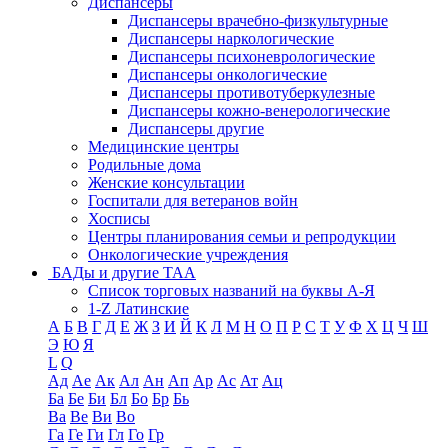
Диспансеры
Диспансеры врачебно-физкультурные
Диспансеры наркологические
Диспансеры психоневрологические
Диспансеры онкологические
Диспансеры противотуберкулезные
Диспансеры кожно-венерологические
Диспансеры другие
Медицинские центры
Родильные дома
Женские консультации
Госпитали для ветеранов войн
Хосписы
Центры планирования семьи и репродукции
Онкологические учреждения
БАДы и другие ТАА
Список торговых названий на буквы А-Я
1-Z Латинские
А
Б
В
Г
Д
Е
Ж
З
И
Й
К
Л
М
Н
О
П
Р
С
Т
У
Ф
Х
Ц
Ч
Ш
Э
Ю
Я
L
Q
Ад
Ае
Ак
Ал
Ан
Ап
Ар
Ас
Ат
Ац
Ба
Бе
Би
Бл
Бо
Бр
Бь
Ва
Ве
Ви
Во
Га
Ге
Ги
Гл
Го
Гр