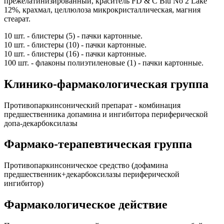
прежелатинизированный, краситель FD & C Blu No 2 Lake
12%, крахмал, целлюлоза микрокристаллическая, магния
стеарат.
10 шт. - блистеры (5) - пачки картонные.
10 шт. - блистеры (10) - пачки картонные.
10 шт. - блистеры (16) - пачки картонные.
100 шт. - флаконы полиэтиленовые (1) - пачки картонные.
Клинико-фармакологическая группа
Противопаркинсонический препарат - комбинация
предшественника допамина и ингибитора периферической
допа-декарбоксилазы
Фармако-терапевтическая группа
Противопаркинсоническое средство (дофамина
предшественник+декарбоксилазы периферической
ингибитор)
Фармакологическое действие