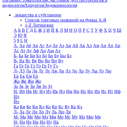
Питание
Стоматология
Счастливое детство
Урология и
андрология
Хирургия
Эндокринология
лекарства и субстанции
Список торговых названий на буквы А-Я
1-Z Латинские
А
Б
В
Г
Д
Е
Ж
З
И
Й
К
Л
М
Н
О
П
Р
С
Т
У
Ф
Х
Ц
Ч
Ш
Э
Ю
Я
5
9
L
H
А.
Аа
Аб
Ав
Аг
Ад
Ае
Аз
Аи
Ай
Ак
Ал
Ам
Ан
Ап
Ар
Ас
Ат
Ау
Аф
Ац
Аш
Аэ
Б-
Ба
Бе
Би
Бл
Бо
Бр
Бу
Бы
Бэ
В-
Ва
Вг
Ве
Ви
Во
Вп
Ву
Га
Ге
Ги
Гл
Го
Гр
Гу
Гэ
Д-
Д3
Да
Дв
Дг
Де
Дж
Ди
Дл
До
Др
Ду
Ды
Дэ
Дю
Ев
Ек
Ем
Ер
Жа
Же
Жи
Жо
За
Зв
Зе
Зи
Зм
Зо
Зу
И.
Иб
Ив
Иг
Ид
Из
Ик
Ил
Им
Ин
Ио
Ип
Ир
Ис
Ит
Иф
Их
Йо
Ка
Кв
Ке
Ки
Кл
Ко
Кр
Кс
Ку
Кь
Кэ
Л-
Ла
Ле
Ли
Ло
Лу
Ль
Лю
Ля
М-
Ма
Ме
Ми
Мл
Мм
Мо
Мс
Му
Мэ
Мю
Мя
Н-
На
Не
Ни
Но
Ну
Нь