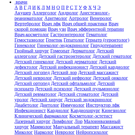
врачи
А
В
Г
Д
И
К
Л
М
Н
О
П
Р
С
Т
У
Ф
Х
Ч
Э
Акушер
Аллерголог
Андролог
Анестезиолог-
реаниматолог
Аритмолог
Артролог
Венеролог
Вертебролог
Врач лфк
Врач общей практики
Врач
скорой помощи
Врач узи
Врач эфферентной терапии
Врач-косметолог
Гастроэнтеролог
Гематолог
Гемостазиолог
Генетик
Гепатолог
Гериатр (геронтолог)
Гинеколог
Гинеколог-эндокринолог
Гирудотерапевт
Гнойный хирург
Гомеопат
Дерматолог
Детский
аллерголог
Детский гастроэнтеролог
Детский гематолог
Детский гинеколог
Детский дерматолог
Детский
дефектолог
Детский инфекционист
Детский кардиолог
Детский логопед
Детский лор
Детский массажист
Детский невролог
Детский нефролог
Детский онколог
Детский ортопед
Детский офтальмолог
Детский
психиатр
Детский психолог
Детский пульмонолог
Детский ревматолог
Детский стоматолог
Детский
уролог
Детский хирург
Детский эндокринолог
Диабетолог
Диетолог
Иммунолог
Инструктор лфк
Инфекционист
Кардиолог
Кардиохирург
Кинезиолог
Клинический фармаколог
Косметолог-эстетист
Лазерный хирург
Лимфолог
Лор
Малоинвазивный
хирург
Маммолог
Мануальный терапевт
Массажист
Миколог
Нарколог
Невролог
Нейропсихолог