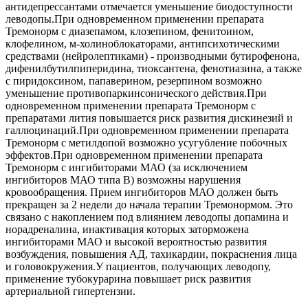
антидепрессантами отмечается уменьшение биодоступности
леводопы.При одновременном применении препарата
Тремонорм с диазепамом, клозепином, фенитоином,
клофелином, м-холиноблокаторами, антипсихотическими
средствами (нейролептиками) - производными бутирофенона,
дифенилбутилпиперидина, тиоксантена, фенотиазина, а также
с пиридоксином, папаверином, резерпином возможно
уменьшение противопаркинсонического действия.При
одновременном применении препарата Тремонорм с
препаратами лития повышается риск развития дискинезий и
галлюцинаций.При одновременном применении препарата
Тремонорм с метилдопой возможно усугубление побочных
эффектов.При одновременном применении препарата
Тремонорм с ингибиторами МАО (за исключением
ингибиторов МАО типа B) возможны нарушения
кровообращения. Прием ингибиторов МАО должен быть
прекращен за 2 недели до начала терапии Тремонормом. Это
связано с накоплением под влиянием леводопы допамина и
норадреналина, инактивация которых заторможена
ингибиторами МАО и высокой вероятностью развития
возбуждения, повышения АД, тахикардии, покраснения лица
и головокружения.У пациентов, получающих леводопу,
применение тубокурарина повышает риск развития
артериальной гипертензии.