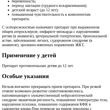
беременность;
период лактации (грудного вскармливания);
детский возраст (до 12 лет);
повышенная чувствительность к компонентам
препарата.
С
осторожностью
назначают препарат при выраженном
общем атеросклерозе, инфаркте миокарда с нарушениями
ритма (в анамнезе), артериальной гипертензии, бронхиальной
астме, заболеваниях легких, судорожном синдроме (в
анамнезе), эрозивно-язвенных поражениях ЖКТ.
Применение у детей
Препарат противопоказан детям до 12 лет.
Особые указания
Нельзя внезапно прекращать прием препарата. При резкой
отмене возможно развитие симптомокомплекса,
напоминающего злокачественный нейролептический
синдром: мышечная ригиность, повышение температуры тела,
нарушения психики, повышение содержания КФК в
сыворотке крови.При переводе на прием леводопы с