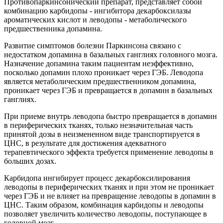
Противопаркинсонический препарат, представляет собой
комбинацию карбидопы - ингибитора декарбоксилазы
ароматических кислот и леводопы - метаболического
предшественника допамина.
Развитие симптомов болезни Паркинсона связано с
недостатком допамина в базальных ганглиях головного мозга.
Назначение допамина таким пациентам неэффективно,
посколько допамин плохо проникает через ГЭБ. Леводопа
является метаболическим предшественником допамина,
проникает через ГЭБ и превращается в допамин в базальных
ганглиях.
При приеме внутрь леводопа быстро превращается в допамин
в периферических тканях, только незначительная часть
принятой дозы в неизмененном виде транспортируется в
ЦНС, в результате для достижения адекватного
терапевтического эффекта требуется применение леводопы в
больших дозах.
Карбидопа ингибирует процесс декарбоксилирования
леводопы в периферических тканях и при этом не проникает
через ГЭБ и не влияет на превращение леводопы в допамин в
ЦНС. Таким образом, комбинация карбидопы и леводопы
позволяет увеличить количество леводопы, поступающее в
головной мозг.