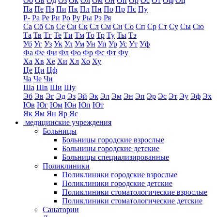
Об
Ов
Од
Оз
Ок
Ол
Ом
Он
Оп
Ор
Ос
От
Оф
Оц
Па
Пе
Пз
Пи
Пк
Пл
Пн
По
Пр
Пс
Пу
Р-
Ра
Ре
Ри
Ро
Ру
Ры
Рэ
Ря
Са
Сб
Св
Се
Си
Ск
Сл
См
Сн
Со
Сп
Ср
Ст
Су
Сы
Сю
Та
Тв
Тг
Те
Ти
Тм
То
Тр
Ту
Ты
Тэ
Уб
Уг
Уз
Ук
Ул
Ум
Ун
Уп
Ур
Ус
Ут
Уф
Фа
Фе
Фи
Фл
Фо
Фр
Фс
Фт
Фу
Ха
Хв
Хе
Хи
Хл
Хо
Ху
Це
Ци
Цф
Ча
Че
Чи
Ша
Шв
Ши
Шу
Эб
Эв
Эг
Эд
Эз
Эй
Эк
Эл
Эм
Эн
Эп
Эр
Эс
Эт
Эу
Эф
Эх
Юв
Юг
Юм
Юн
Юп
Ют
Як
Ям
Ян
Яр
Яс
медицинские учреждения
Больницы
Больницы городские взрослые
Больницы городские детские
Больницы специализированные
Поликлиники
Поликлиники городские взрослые
Поликлиники городские детские
Поликлиники стоматологические взрослые
Поликлиники стоматологические детские
Санатории