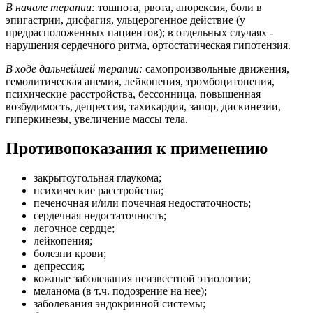
В начале терапии:
тошнота, рвота, анорексия, боли в
эпигастрии, дисфагия, ульцерогенное действие (у
предрасположенных пациентов); в отдельных случаях -
нарушения сердечного ритма, ортостатическая гипотензия.
В ходе дальнейшей терапии:
самопроизвольные движения,
гемолитическая анемия, лейкопения, тромбоцитопения,
психические расстройства, бессонница, повышенная
возбудимость, депрессия, тахикардия, запор, дискинезии,
гиперкинезы, увеличение массы тела.
Противопоказания к применению
закрытоугольная глаукома;
психические расстройства;
печеночная и/или почечная недостаточность;
сердечная недостаточность;
легочное сердце;
лейкопения;
болезни крови;
депрессия;
кожные заболевания неизвестной этиологии;
меланома (в т.ч. подозрение на нее);
заболевания эндокринной системы;