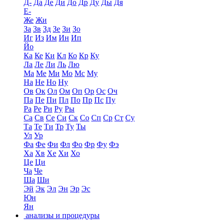
Д-
Да
Де
Ди
До
Др
Ду
Ды
Дя
Е-
Же
Жи
За
Зв
Зд
Зе
Зи
Зо
Иг
Из
Им
Ин
Ип
Йо
Ка
Ке
Ки
Кл
Ко
Кр
Ку
Ла
Ле
Ли
Ль
Лю
Ма
Ме
Ми
Мо
Мс
Му
На
Не
Но
Ну
Ов
Ок
Ол
Ом
Оп
Ор
Ос
Оч
Па
Пе
Пи
Пл
По
Пр
Пс
Пу
Ра
Ре
Ри
Ру
Ры
Са
Св
Се
Си
Ск
Со
Сп
Ср
Ст
Су
Та
Те
Ти
Тр
Ту
Ты
Ул
Ур
Фа
Фе
Фи
Фл
Фо
Фр
Фу
Фэ
Ха
Хв
Хе
Хи
Хо
Це
Ци
Ча
Че
Ша
Ши
Эй
Эк
Эл
Эн
Эр
Эс
Юн
Ян
анализы и процедуры