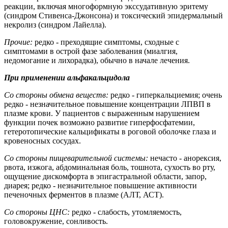
реакции, включая многоформную экссудативную эритему
(синдром Стивенса-Джонсона) и токсический эпидермальный
некролиз (синдром Лайелла).
Прочие:
редко - преходящие симптомы, сходные с
симптомами в острой фазе заболевания (миалгия,
недомогание и лихорадка), обычно в начале лечения.
При применении альфакальцидола
Со стороны обмена веществ:
редко - гиперкальциемия; очень
редко - незначительное повышение концентрации ЛПВП в
плазме крови. У пациентов с выраженным нарушением
функции почек возможно развитие гиперфосфатемии,
гетеротопические кальцификаты в роговой оболочке глаза и
кровеносных сосудах.
Со стороны пищеварительной системы:
нечасто - анорексия,
рвота, изжога, абдоминальная боль, тошнота, сухость во рту,
ощущение дискомфорта в эпигастральной области, запор,
диарея; редко - незначительное повышение активности
печеночных ферментов в плазме (АЛТ, АСТ).
Со стороны ЦНС:
редко - слабость, утомляемость,
головокружение, сонливость.