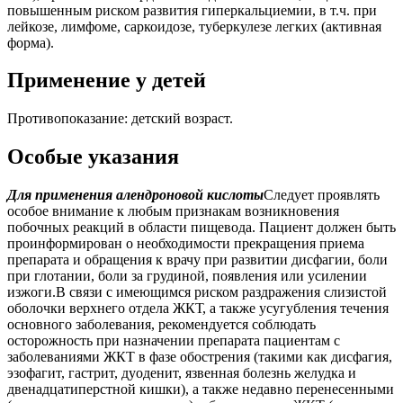
повышенным риском развития гиперкальциемии, в т.ч. при
лейкозе, лимфоме, саркоидозе, туберкулезе легких (активная
форма).
Применение у детей
Противопоказание: детский возраст.
Особые указания
Для применения
алендроновой кислоты
Следует проявлять
особое внимание к любым признакам возникновения
побочных реакций в области пищевода. Пациент должен быть
проинформирован о необходимости прекращения приема
препарата и обращения к врачу при развитии дисфагии, боли
при глотании, боли за грудиной, появления или усилении
изжоги.В связи с имеющимся риском раздражения слизистой
оболочки верхнего отдела ЖКТ, а также усугубления течения
основного заболевания, рекомендуется соблюдать
осторожность при назначении препарата пациентам с
заболеваниями ЖКТ в фазе обострения (такими как дисфагия,
эзофагит, гастрит, дуоденит, язвенная болезнь желудка и
двенадцатиперстной кишки), а также недавно перенесенными