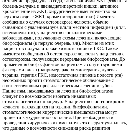
(в течение предыдущего года) заболеваниями ЖКТ (язвенная
болезнь желудка и двенадцатиперстной кишки, активное
кровотечение из ЖКТ, хирургическое вмешательство на
верхнем отделе ЖКТ, кроме пилоропластики).Имеются
сообщения о случаях остеонекроза челюсти, обычно
связанном с удалением зуба и/или местной инфекцией (в т.ч.
остеомиелитом), у пациентов с онкологическими
заболеваниями, получающих схемы лечения, включающие
бисфосфонаты (в первую очередь, в/в). Многие из этих
пациентов получали также химиотерапию и ГКС. Также
имеются сообщения об остеонекрозе челюсти у пациентов с
остеопорозом, получающих пероральные бисфосфонаты. До
применения бисфосфонатов пациентам с сопутствующими
факторами риска (например, рак, химиотерапия, лучевая
терапия, терапия ГКС, недостаточная гигиена полости рта)
необходимо пройти стоматологическое обследование с
соответствующим профилактическим лечением зубов.
Пациентам, находящимся на лечении бисфосфонатами,
следует по возможности избегать инвазивных
стоматологических процедур. У пациентов с остеонекрозом
челюсти, находящихся на терапии бисфосфонатами,
стоматологические хирургические вмешательства могут
привести к ухудшению состояния. При необходимости
проведения хирургических вмешательств следует учитывать,
что данные о возможности снижения риска развития