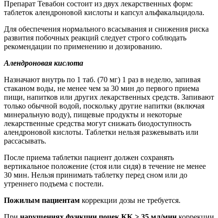
Препарат Тевабон состоит из двух лекарственных форм:
таблеток алендроновой кислоты и капсул альфакальцидола.
Для обеспечения нормального всасывания и снижения риска
развития побочных реакций следует строго соблюдать
рекомендации по применению и дозированию.
Алендроновая кислота
Назначают внутрь по 1 таб. (70 мг) 1 раз в неделю, запивая
стаканом воды, не менее чем за 30 мин до первого приема
пищи, напитков или других лекарственных средств. Запивают
только обычной водой, поскольку другие напитки (включая
минеральную воду), пищевые продукты и некоторые
лекарственные средства могут снижать биодоступность
алендроновой кислоты. Таблетки нельзя разжевывать или
рассасывать.
После приема таблетки пациент должен сохранять
вертикальное положение (стоя или сидя) в течение не менее
30 мин. Нельзя принимать таблетку перед сном или до
утреннего подъема с постели.
Пожилым пациентам
коррекции дозы не требуется.
При
нарушениях функции почек КК > 35 мл/мин
коррекции