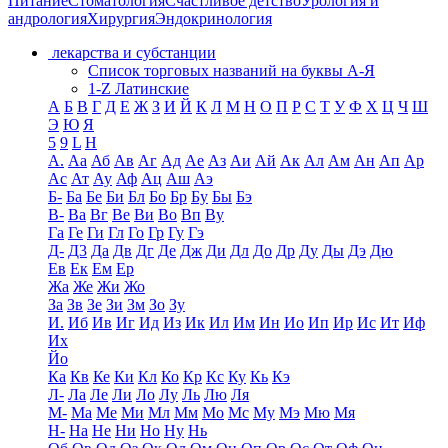
Питание
Стоматология
Счастливое детство
Урология и
андрология
Хирургия
Эндокринология
лекарства и субстанции
Список торговых названий на буквы А-Я
1-Z Латинские
А
Б
В
Г
Д
Е
Ж
З
И
Й
К
Л
М
Н
О
П
Р
С
Т
У
Ф
Х
Ц
Ч
Ш
Э
Ю
Я
5
9
L
H
А.
Аа
Аб
Ав
Аг
Ад
Ае
Аз
Аи
Ай
Ак
Ал
Ам
Ан
Ап
Ар
Ас
Ат
Ау
Аф
Ац
Аш
Аэ
Б-
Ба
Бе
Би
Бл
Бо
Бр
Бу
Бы
Бэ
В-
Ва
Вг
Ве
Ви
Во
Вп
Ву
Га
Ге
Ги
Гл
Го
Гр
Гу
Гэ
Д-
Д3
Да
Дв
Дг
Де
Дж
Ди
Дл
До
Др
Ду
Ды
Дэ
Дю
Ев
Ек
Ем
Ер
Жа
Же
Жи
Жо
За
Зв
Зе
Зи
Зм
Зо
Зу
И.
Иб
Ив
Иг
Ид
Из
Ик
Ил
Им
Ин
Ио
Ип
Ир
Ис
Ит
Иф
Их
Йо
Ка
Кв
Ке
Ки
Кл
Ко
Кр
Кс
Ку
Кь
Кэ
Л-
Ла
Ле
Ли
Ло
Лу
Ль
Лю
Ля
М-
Ма
Ме
Ми
Мл
Мм
Мо
Мс
Му
Мэ
Мю
Мя
Н-
На
Не
Ни
Но
Ну
Нь