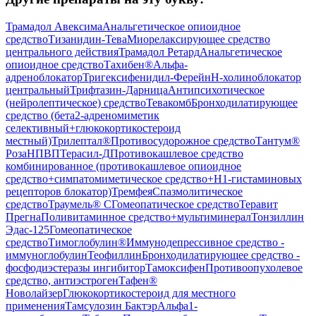
Трамадол Авексима
Анальгетическое опиоидное
средство
Тизанидин-Тева
Миорелаксирующее средство
центрального действия
Трамадол Ретард
Анальгетическое
опиоидное средство
Тахибен®
Альфа-
адреноблокатор
Тригексифенидил-Ферейн
Н-холиноблокатор
центральный
Трифтазин-Дарница
Антипсихотическое
(нейролептическое) средство
Тевакомб
Бронходилатирующее
средство (бета2-адреномиметик
селективный+глюкокортикостероид
местный)
Трилептал®
Противосудорожное средство
Тантум®
Роза
НПВП
Терасил-Д
Противокашлевое средство
комбинированное (противокашлевое опиоидное
средство+симпатомиметическое средство+H1-гистаминовых
рецепторов блокатор)
Тремфея
Спазмолитическое
средство
Траумель® С
Гомеопатическое средство
Теравит
Прегна
Поливитаминное средство+мультиминерал
Тонзиллин
Эдас-125
Гомеопатическое
средство
Тимоглобулин®
Иммунодепрессивное средство -
иммуноглобулин
Теофиллин
Бронходилатирующее средство -
фосфодиэстеразы ингибитор
Тамоксифен
Противоопухолевое
средство, антиэстроген
Тафен®
Новолайзер
Глюкокортикостероид для местного
применения
Тамсулозин Бактэр
Альфа1-