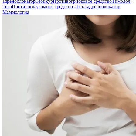
адреноблокатор
Тебикур
Противогрибковое средство
Тимолол-
Тева
Противоглаукомное средство - бета-адреноблокатор
Маммология