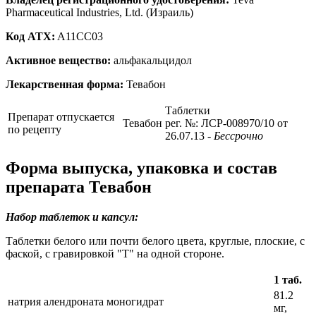
Pharmaceutical Industries, Ltd. (Израиль)
Код ATX:
A11CC03
Активное вещество:
альфакальцидол
Лекарственная форма:
Тевабон
Таблетки
Препарат отпускается
Тевабон
рег. №: ЛСР-008970/10 от
по рецепту
26.07.13
- Бессрочно
Форма выпуска, упаковка и состав
препарата Тевабон
Набор таблеток и капсул:
Таблетки белого или почти белого цвета, круглые, плоские, с
фаской, с гравировкой "Т" на одной стороне.
1 таб.
81.2
натрия алендроната моногидрат
мг,