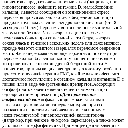
пациентов с предрасположенностью к ней (например, при
гипопаратиреозе, дефиците витамина D, мальабсорбции
кальция).Имеются сообщения о возникновении стресс-
переломов проксимального отдела бедренной кости при
продолжительном лечении алендроновой кислотой (от 18
месяцев до 10 лет).Переломы возникали после минимальной
травмы или без нее. У некоторых пациентов сначала
появлялась боль в проксимальной части бедра, которая
сохранялась в течение нескольких недель или даже месяцев,
прежде чем этот симптом завершался переломом бедренной
кости. Часто переломы были двусторонними, поэтому при
переломе одной бедренной кости у пациента необходимо
контролировать состояние другой бедренной кости.У
пациентов, принимающих алендроновую кислоту, особенно
при сопутствующей терапии ГКС, крайне важно обеспечить
достаточное поступление в организм кальция и витамина D с
пищей или в виде лекарственных препаратов.Абсорбция
бисфосфонатов значительной степени снижается при
одновременном приеме пищи.
Для применения
альфакальцидола
Альфакальцидол может усиливать
гиперкальциемию и/или гиперкальциурию при его
назначении пациентам с заболеванием, связанным с
неконтролируемой гиперпродукцией кальцитриола
(например, при лейкозе, лимфоме, саркоидозе), а также может
усиливать гиперфосфатемию. При концентрации кальция в