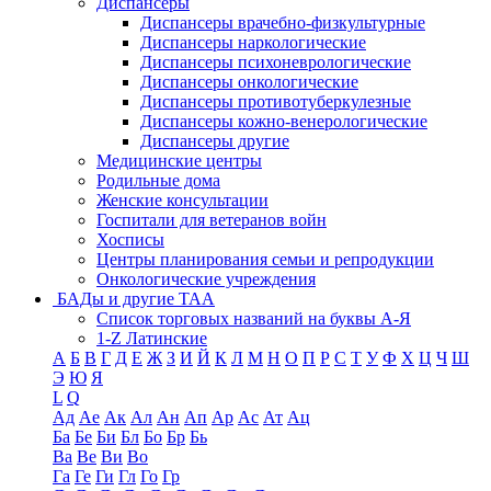
Диспансеры
Диспансеры врачебно-физкультурные
Диспансеры наркологические
Диспансеры психоневрологические
Диспансеры онкологические
Диспансеры противотуберкулезные
Диспансеры кожно-венерологические
Диспансеры другие
Медицинские центры
Родильные дома
Женские консультации
Госпитали для ветеранов войн
Хосписы
Центры планирования семьи и репродукции
Онкологические учреждения
БАДы и другие ТАА
Список торговых названий на буквы А-Я
1-Z Латинские
А
Б
В
Г
Д
Е
Ж
З
И
Й
К
Л
М
Н
О
П
Р
С
Т
У
Ф
Х
Ц
Ч
Ш
Э
Ю
Я
L
Q
Ад
Ае
Ак
Ал
Ан
Ап
Ар
Ас
Ат
Ац
Ба
Бе
Би
Бл
Бо
Бр
Бь
Ва
Ве
Ви
Во
Га
Ге
Ги
Гл
Го
Гр