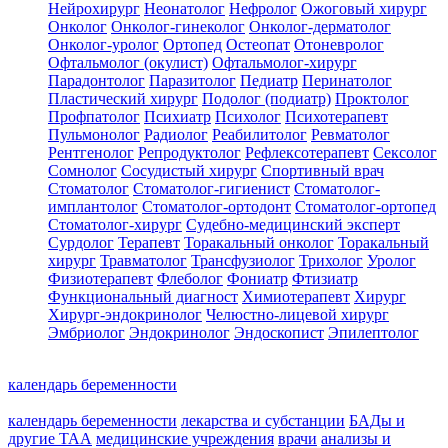
Нейрохирург
Неонатолог
Нефролог
Ожоговый хирург
Онколог
Онколог-гинеколог
Онколог-дерматолог
Онколог-уролог
Ортопед
Остеопат
Отоневролог
Офтальмолог (окулист)
Офтальмолог-хирург
Парадонтолог
Паразитолог
Педиатр
Перинатолог
Пластический хирург
Подолог (подиатр)
Проктолог
Профпатолог
Психиатр
Психолог
Психотерапевт
Пульмонолог
Радиолог
Реабилитолог
Ревматолог
Рентгенолог
Репродуктолог
Рефлексотерапевт
Сексолог
Сомнолог
Сосудистый хирург
Спортивный врач
Стоматолог
Стоматолог-гигиенист
Стоматолог-
имплантолог
Стоматолог-ортодонт
Стоматолог-ортопед
Стоматолог-хирург
Судебно-медицинский эксперт
Сурдолог
Терапевт
Торакальный онколог
Торакальный
хирург
Травматолог
Трансфузиолог
Трихолог
Уролог
Физиотерапевт
Флеболог
Фониатр
Фтизиатр
Функциональный диагност
Химиотерапевт
Хирург
Хирург-эндокринолог
Челюстно-лицевой хирург
Эмбриолог
Эндокринолог
Эндоскопист
Эпилептолог
календарь беременности
календарь беременности
лекарства и субстанции
БАДы и
другие ТАА
медицинские учреждения
врачи
анализы и