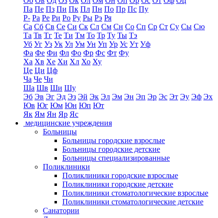
Об
Ов
Од
Оз
Ок
Ол
Ом
Он
Оп
Ор
Ос
От
Оф
Оц
Па
Пе
Пз
Пи
Пк
Пл
Пн
По
Пр
Пс
Пу
Р-
Ра
Ре
Ри
Ро
Ру
Ры
Рэ
Ря
Са
Сб
Св
Се
Си
Ск
Сл
См
Сн
Со
Сп
Ср
Ст
Су
Сы
Сю
Та
Тв
Тг
Те
Ти
Тм
То
Тр
Ту
Ты
Тэ
Уб
Уг
Уз
Ук
Ул
Ум
Ун
Уп
Ур
Ус
Ут
Уф
Фа
Фе
Фи
Фл
Фо
Фр
Фс
Фт
Фу
Ха
Хв
Хе
Хи
Хл
Хо
Ху
Це
Ци
Цф
Ча
Че
Чи
Ша
Шв
Ши
Шу
Эб
Эв
Эг
Эд
Эз
Эй
Эк
Эл
Эм
Эн
Эп
Эр
Эс
Эт
Эу
Эф
Эх
Юв
Юг
Юм
Юн
Юп
Ют
Як
Ям
Ян
Яр
Яс
медицинские учреждения
Больницы
Больницы городские взрослые
Больницы городские детские
Больницы специализированные
Поликлиники
Поликлиники городские взрослые
Поликлиники городские детские
Поликлиники стоматологические взрослые
Поликлиники стоматологические детские
Санатории