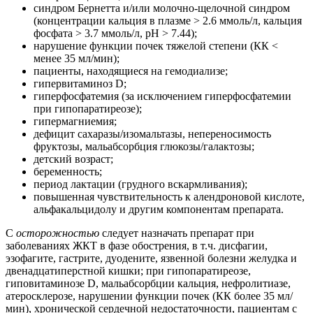
синдром Бернетта и/или молочно-щелочной синдром
(концентрации кальция в плазме > 2.6 ммоль/л, кальция
фосфата > 3.7 ммоль/л, рН > 7.44);
нарушение функции почек тяжелой степени (КК <
менее 35 мл/мин);
пациенты, находящиеся на гемодиализе;
гипервитаминоз D;
гиперфосфатемия (за исключением гиперфосфатемии
при гипопаратиреозе);
гипермагниемия;
дефицит сахаразы/изомальтазы, непереносимость
фруктозы, мальабсорбция глюкозы/галактозы;
детский возраст;
беременность;
период лактации (грудного вскармливания);
повышенная чувствительность к алендроновой кислоте,
альфакальцидолу и другим компонентам препарата.
С
осторожностью
следует назначать препарат при
заболеваниях ЖКТ в фазе обострения, в т.ч. дисфагии,
эзофагите, гастрите, дуодените, язвенной болезни желудка и
двенадцатиперстной кишки; при гипопаратиреозе,
гиповитаминозе D, мальабсорбции кальция, нефролитиазе,
атеросклерозе, нарушении функции почек (КК более 35 мл/
мин), хронической сердечной недостаточности, пациентам с