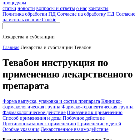
процедуры
статьи
новости
вопросы и ответы
о нас
контакты
Политика обработки ПД
Согласие на обработку ПД
Согласие
на использование Cookie
Лекарства и субстанции
Главная
Лекарства и субстанции
Тевабон
Тевабон инструкция по
применению лекарственного
препарата
Форма выпуска, упаковка и состав препарата
Клинико-
фармакологическая группа
Фармако-терапевтическая группа
Фармакологическое действие
Показания к применению
Способ применения и дозы
Побочное действие
Противопоказания к применению
Применение у детей
Особые указания
Лекарственное взаимодействие
Владелец регистрационного удостоверения:
Teva