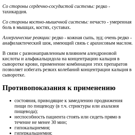
Со стороны сердечно-сосудистой системы:
редко -
тахикардия.
Со стороны костно-мышечной системы:
нечасто - умеренная
боль в мышцах, костях, суставах.
Аллергические реакции:
редко - кожная сыпь, зуд; очень редко -
анафилактический шок, имеющий связь с арахисовым маслом.
В связи с разнонаправленным влиянием алендроновой
кислоты и альфакальцидола на концентрацию кальция в
сыворотке крови, применение комбинации этих препаратов
позволяет избегать резких колебаний концентрации кальция в
сыворотке.
Противопоказания к применению
состояния, приводящие к замедлению продвижения
пищи по пищеводу (в т.ч. стриктуры или ахалазия
пищевода);
неспособность пациента стоять или сидеть прямо в
течение не менее 30 мин;
гипокальциемия;
гиперкальциемия;