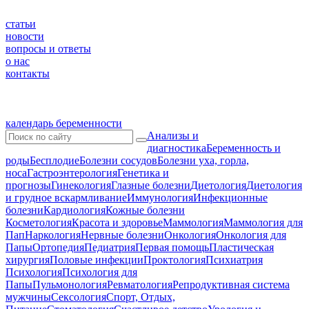
статьи
новости
вопросы и ответы
о нас
контакты
календарь беременности
Анализы и
диагностика
Беременность и
роды
Бесплодие
Болезни сосудов
Болезни уха, горла,
носа
Гастроэнтерология
Генетика и
прогнозы
Гинекология
Глазные болезни
Диетология
Диетология
и грудное вскармливание
Иммунология
Инфекционные
болезни
Кардиология
Кожные болезни
Косметология
Красота и здоровье
Маммология
Маммология для
Пап
Наркология
Нервные болезни
Онкология
Онкология для
Папы
Ортопедия
Педиатрия
Первая помощь
Пластическая
хирургия
Половые инфекции
Проктология
Психиатрия
Психология
Психология для
Папы
Пульмонология
Ревматология
Репродуктивная система
мужчины
Сексология
Спорт, Отдых,