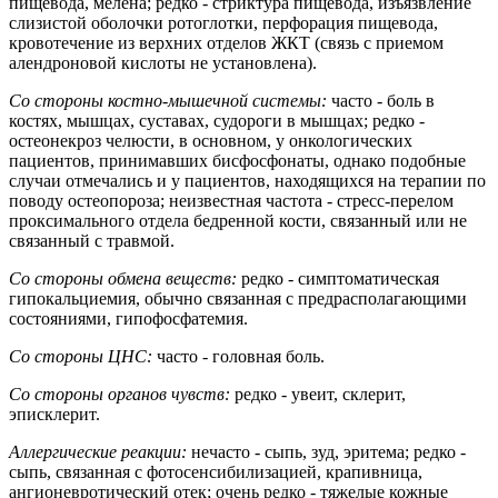
пищевода, мелена; редко - стриктура пищевода, изъязвление
слизистой оболочки ротоглотки, перфорация пищевода,
кровотечение из верхних отделов ЖКТ (связь с приемом
алендроновой кислоты не установлена).
Со стороны костно-мышечной системы:
часто - боль в
костях, мышцах, суставах, судороги в мышцах; редко -
остеонекроз челюсти, в основном, у онкологических
пациентов, принимавших бисфосфонаты, однако подобные
случаи отмечались и у пациентов, находящихся на терапии по
поводу остеопороза; неизвестная частота - стресс-перелом
проксимального отдела бедренной кости, связанный или не
связанный с травмой.
Со стороны обмена веществ:
редко - симптоматическая
гипокальциемия, обычно связанная с предрасполагающими
состояниями, гипофосфатемия.
Со стороны ЦНС:
часто - головная боль.
Со стороны органов чувств:
редко - увеит, склерит,
эписклерит.
Аллергические реакции:
нечасто - сыпь, зуд, эритема; редко -
сыпь, связанная с фотосенсибилизацией, крапивница,
ангионевротический отек; очень редко - тяжелые кожные