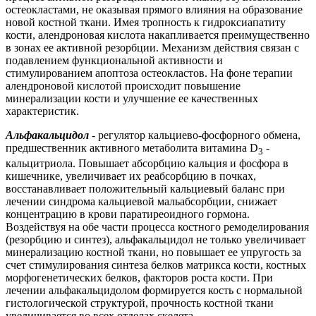
остеокластами, не оказывая прямого влияния на образование
новой костной ткани. Имея тропность к гидроксиапатиту
кости, алендроновая кислота накапливается преимущественно
в зонах ее активной резорбции. Механизм действия связан с
подавлением функциональной активности и
стимулированием апоптоза остеокластов. На фоне терапии
алендроновой кислотой происходит повышение
минерализации кости и улучшение ее качественных
характеристик.
Альфакальцидол
-
регулятор кальциево-фосфорного обмена,
предшественник активного метаболита витамина D
-
3
кальцитриола. Повышает абсорбцию кальция и фосфора в
кишечнике, увеличивает их реабсорбцию в почках,
восстанавливает положительный кальциевый баланс при
лечении синдрома кальциевой мальабсорбции, снижает
концентрацию в крови паратиреоидного гормона.
Воздействуя на обе части процесса костного ремоделирования
(резорбцию и синтез), альфакальцидол не только увеличивает
минерализацию костной ткани, но повышает ее упругость за
счет стимулирования синтеза белков матрикса кости, костных
морфогенетических белков, факторов роста кости. При
лечении альфакальцидолом формируется кость с нормальной
гистологической структурой, прочность костной ткани
увеличивается во всех отделах скелета.