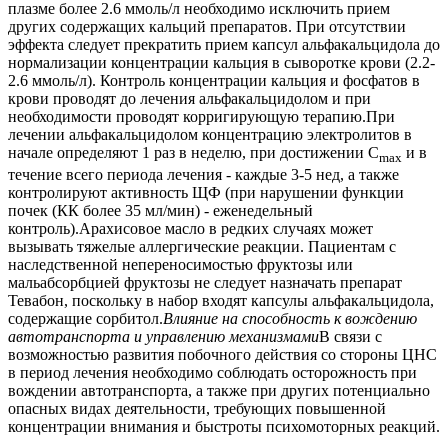
плазме более 2.6 ммоль/л необходимо исключить прием
других содержащих кальций препаратов. При отсутствии
эффекта следует прекратить прием капсул альфакальцидола до
нормализации концентрации кальция в сыворотке крови (2.2-
2.6 ммоль/л). Контроль концентрации кальция и фосфатов в
крови проводят до лечения альфакальцидолом и при
необходимости проводят корригирующую терапию.При
лечении альфакальцидолом концентрацию электролитов в
начале определяют 1 раз в неделю, при достижении C
и в
max
течение всего периода лечения - каждые 3-5 нед, а также
контролируют активность ЩФ (при нарушении функции
почек (КК более 35 мл/мин) - еженедельный
контроль).Арахисовое масло в редких случаях может
вызывать тяжелые аллергические реакции. Пациентам с
наследственной непереносимостью фруктозы или
мальабсорбцией фруктозы не следует назначать препарат
Тевабон, поскольку в набор входят капсулы альфакальцидола,
содержащие сорбитол.
Влияние на способность к вождению
автотранспорта и управлению механизмами
В связи с
возможностью развития побочного действия со стороны ЦНС
в период лечения необходимо соблюдать осторожность при
вождении автотранспорта, а также при других потенциально
опасных видах деятельности, требующих повышенной
концентрации внимания и быстроты психомоторных реакций.