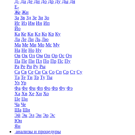
Д-
Да
Де
Ди
До
Др
Ду
Ды
Дя
Е-
Же
Жи
За
Зв
Зд
Зе
Зи
Зо
Иг
Из
Им
Ин
Ип
Йо
Ка
Ке
Ки
Кл
Ко
Кр
Ку
Ла
Ле
Ли
Ль
Лю
Ма
Ме
Ми
Мо
Мс
Му
На
Не
Но
Ну
Ов
Ок
Ол
Ом
Оп
Ор
Ос
Оч
Па
Пе
Пи
Пл
По
Пр
Пс
Пу
Ра
Ре
Ри
Ру
Ры
Са
Св
Се
Си
Ск
Со
Сп
Ср
Ст
Су
Та
Те
Ти
Тр
Ту
Ты
Ул
Ур
Фа
Фе
Фи
Фл
Фо
Фр
Фу
Фэ
Ха
Хв
Хе
Хи
Хо
Це
Ци
Ча
Че
Ша
Ши
Эй
Эк
Эл
Эн
Эр
Эс
Юн
Ян
анализы и процедуры