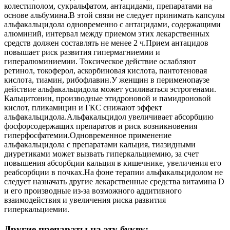
колестиполом, сукральфатом, антацидами, препаратами на
основе альбумина.В этой связи не следует принимать капсулы
альфакальцидола одновременно с антацидами, содержащими
алюминий, интервал между приемом этих лекарственных
средств должен составлять не менее 2 ч.Прием антацидов
повышает риск развития гипермагниемии и
гипералюминиемии. Токсическое действие ослабляют
ретинол, токоферол, аскорбиновая кислота, пантотеновая
кислота, тиамин, рибофлавин.У женщин в перименопаузе
действие альфакальцидола может усиливаться эстрогенами.
Кальцитонин, производные этидроновой и памидроновой
кислот, пликамицин и ГКС снижают эффект
альфакальцидола.Альфакальцидол увеличивает абсорбцию
фосфорсодержащих препаратов и риск возникновения
гиперфосфатемии.Одновременное применение
альфакальцидола с препаратами кальция, тиазидными
диуретиками может вызвать гиперкальциемию, за счет
повышения абсорбции кальция в кишечнике, увеличения его
реабсорбции в почках.На фоне терапии альфакальцидолом не
следует назначать другие лекарственные средства витамина D
и его производные из-за возможного аддитивного
взаимодействия и увеличения риска развития
гиперкальциемии.
Другие препараты на эту букву: