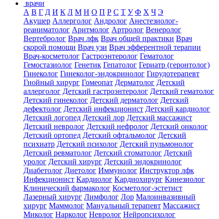
врачи
А
В
Г
Д
И
К
Л
М
Н
О
П
Р
С
Т
У
Ф
Х
Ч
Э
Акушер
Аллерголог
Андролог
Анестезиолог-
реаниматолог
Аритмолог
Артролог
Венеролог
Вертебролог
Врач лфк
Врач общей практики
Врач
скорой помощи
Врач узи
Врач эфферентной терапии
Врач-косметолог
Гастроэнтеролог
Гематолог
Гемостазиолог
Генетик
Гепатолог
Гериатр (геронтолог)
Гинеколог
Гинеколог-эндокринолог
Гирудотерапевт
Гнойный хирург
Гомеопат
Дерматолог
Детский
аллерголог
Детский гастроэнтеролог
Детский гематолог
Детский гинеколог
Детский дерматолог
Детский
дефектолог
Детский инфекционист
Детский кардиолог
Детский логопед
Детский лор
Детский массажист
Детский невролог
Детский нефролог
Детский онколог
Детский ортопед
Детский офтальмолог
Детский
психиатр
Детский психолог
Детский пульмонолог
Детский ревматолог
Детский стоматолог
Детский
уролог
Детский хирург
Детский эндокринолог
Диабетолог
Диетолог
Иммунолог
Инструктор лфк
Инфекционист
Кардиолог
Кардиохирург
Кинезиолог
Клинический фармаколог
Косметолог-эстетист
Лазерный хирург
Лимфолог
Лор
Малоинвазивный
хирург
Маммолог
Мануальный терапевт
Массажист
Миколог
Нарколог
Невролог
Нейропсихолог