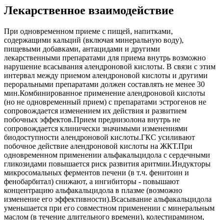
Лекарственное взаимодействие
При одновременном приеме с пищей, напитками,
содержащими кальций (включая минеральную воду),
пищевыми добавками, антацидами и другими
лекарственными препаратами для приема внутрь возможно
нарушение всасывания алендроновой кислоты. В связи с этим
интервал между приемом алендроновой кислоты и другими
пероральными препаратами должен составлять не менее 30
мин.Комбинированное применение алендроновой кислоты
(но не одновременный прием) с препаратами эстрогенов не
сопровождается изменением их действия и развитием
побочных эффектов.Прием преднизолона внутрь не
сопровождается клинически значимыми изменениями
биодоступности алендроновой кислоты.ГКС усиливают
побочное действие алендроновой кислоты на ЖКТ.При
одновременном применении альфакальцидола с сердечными
гликозидами повышается риск развития аритмии.Индукторы
микросомальных ферментов печени (в т.ч. фенитоин и
фенобарбитал) снижают, а ингибиторы - повышают
концентрацию альфакальцидола в плазме (возможно
изменение его эффективности).Всасывание альфакальцидола
уменьшается при его совместном применении с минеральным
маслом (в течение длительного времени), колестирамином,