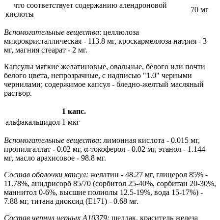
что соответствует содержанию алендроновой
70 мг
кислоты
Вспомогательные вещества
: целлюлоза
микрокристаллическая - 113.8 мг, кроскармеллоза натрия - 3
мг, магния стеарат - 2 мг.
Капсулы мягкие желатиновые, овальные, белого или почти
белого цвета, непрозрачные, с надписью "1.0" черными
чернилами; содержимое капсул - бледно-желтый масляный
раствор.
1 капс.
альфакальцидол
1 мкг
Вспомогательные вещества
: лимонная кислота - 0.015 мг,
пропилгаллат - 0.02 мг, α-токоферол - 0.02 мг, этанол - 1.144
мг, масло арахисовое - 98.8 мг.
Состав оболочки капсул:
желатин - 48.27 мг, глицерол 85% -
11.78%, анидрисорб 85/70 (сорбитол 25-40%, сорбитан 20-30%,
маннитол 0-6%, высшие полиолы 12.5-19%, вода 15-17%) -
7.88 мг, титана диоксид (Е171) - 0.68 мг.
Состав чернил черных А10379:
шеллак, краситель железа