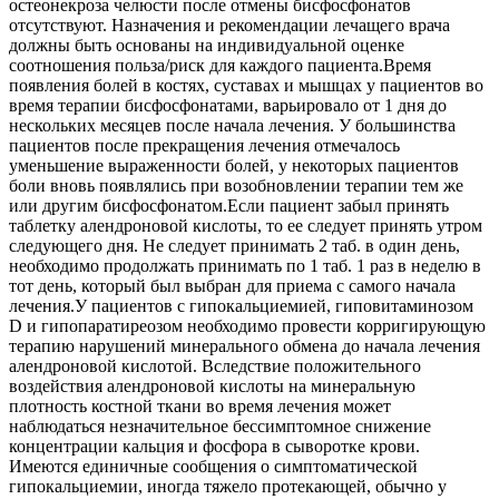
остеонекроза челюсти после отмены бисфосфонатов
отсутствуют. Назначения и рекомендации лечащего врача
должны быть основаны на индивидуальной оценке
соотношения польза/риск для каждого пациента.Время
появления болей в костях, суставах и мышцах у пациентов во
время терапии бисфосфонатами, варьировало от 1 дня до
нескольких месяцев после начала лечения. У большинства
пациентов после прекращения лечения отмечалось
уменьшение выраженности болей, у некоторых пациентов
боли вновь появлялись при возобновлении терапии тем же
или другим бисфосфонатом.Если пациент забыл принять
таблетку алендроновой кислоты, то ее следует принять утром
следующего дня. Не следует принимать 2 таб. в один день,
необходимо продолжать принимать по 1 таб. 1 раз в неделю в
тот день, который был выбран для приема с самого начала
лечения.У пациентов с гипокальциемией, гиповитаминозом
D и гипопаратиреозом необходимо провести корригирующую
терапию нарушений минерального обмена до начала лечения
алендроновой кислотой. Вследствие положительного
воздействия алендроновой кислоты на минеральную
плотность костной ткани во время лечения может
наблюдаться незначительное бессимптомное снижение
концентрации кальция и фосфора в сыворотке крови.
Имеются единичные сообщения о симптоматической
гипокальциемии, иногда тяжело протекающей, обычно у