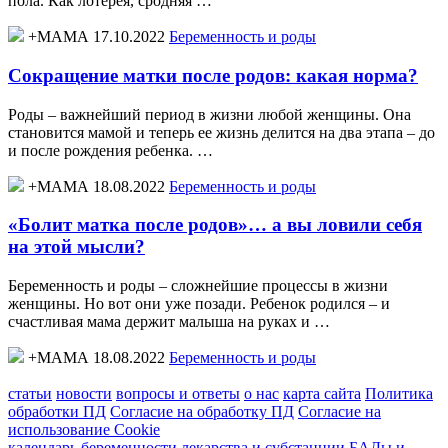
пола. Как лотерея, сродняя …
+МАМА 17.10.2022
Беременность и роды
Сокращение матки после родов: какая норма?
Роды – важнейший период в жизни любой женщины. Она
становится мамой и теперь ее жизнь делится на два этапа – до
и после рождения ребенка. …
+МАМА 18.08.2022
Беременность и роды
«Болит матка после родов»… а вы ловили себя
на этой мысли?
Беременность и роды – сложнейшие процессы в жизни
женщины. Но вот они уже позади. Ребенок родился – и
счастливая мама держит малыша на руках и …
+МАМА 18.08.2022
Беременность и роды
статьи
новости
вопросы и ответы
о нас
карта сайта
Политика
обработки ПД
Согласие на обработку ПД
Согласие на
использование Cookie
календарь беременности
лекарства и субстанции
БАДы и