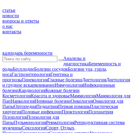
статьи
новости
вопросы и ответы
о нас
контакты
календарь беременности
Анализы и
диагностика
Беременность и
роды
Бесплодие
Болезни сосудов
Болезни уха, горла,
носа
Гастроэнтерология
Генетика и
прогнозы
Гинекология
Глазные болезни
Диетология
Диетология
и грудное вскармливание
Иммунология
Инфекционные
болезни
Кардиология
Кожные болезни
Косметология
Красота и здоровье
Маммология
Маммология для
Пап
Наркология
Нервные болезни
Онкология
Онкология для
Папы
Ортопедия
Педиатрия
Первая помощь
Пластическая
хирургия
Половые инфекции
Проктология
Психиатрия
Психология
Психология для
Папы
Пульмонология
Ревматология
Репродуктивная система
мужчины
Сексология
Спорт, Отдых,