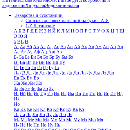
Питание
Стоматология
Счастливое детство
Урология и
андрология
Хирургия
Эндокринология
лекарства и субстанции
Список торговых названий на буквы А-Я
1-Z Латинские
А
Б
В
Г
Д
Е
Ж
З
И
Й
К
Л
М
Н
О
П
Р
С
Т
У
Ф
Х
Ц
Ч
Ш
Э
Ю
Я
5
9
L
H
А.
Аа
Аб
Ав
Аг
Ад
Ае
Аз
Аи
Ай
Ак
Ал
Ам
Ан
Ап
Ар
Ас
Ат
Ау
Аф
Ац
Аш
Аэ
Б-
Ба
Бе
Би
Бл
Бо
Бр
Бу
Бы
Бэ
В-
Ва
Вг
Ве
Ви
Во
Вп
Ву
Га
Ге
Ги
Гл
Го
Гр
Гу
Гэ
Д-
Д3
Да
Дв
Дг
Де
Дж
Ди
Дл
До
Др
Ду
Ды
Дэ
Дю
Ев
Ек
Ем
Ер
Жа
Же
Жи
Жо
За
Зв
Зе
Зи
Зм
Зо
Зу
И.
Иб
Ив
Иг
Ид
Из
Ик
Ил
Им
Ин
Ио
Ип
Ир
Ис
Ит
Иф
Их
Йо
Ка
Кв
Ке
Ки
Кл
Ко
Кр
Кс
Ку
Кь
Кэ
Л-
Ла
Ле
Ли
Ло
Лу
Ль
Лю
Ля
М-
Ма
Ме
Ми
Мл
Мм
Мо
Мс
Му
Мэ
Мю
Мя
Н-
На
Не
Ни
Но
Ну
Нь