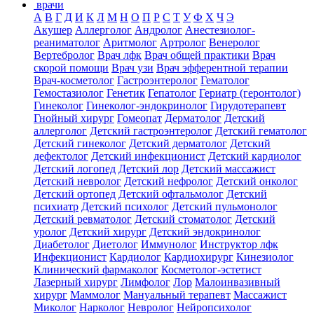
врачи
А
В
Г
Д
И
К
Л
М
Н
О
П
Р
С
Т
У
Ф
Х
Ч
Э
Акушер
Аллерголог
Андролог
Анестезиолог-
реаниматолог
Аритмолог
Артролог
Венеролог
Вертебролог
Врач лфк
Врач общей практики
Врач
скорой помощи
Врач узи
Врач эфферентной терапии
Врач-косметолог
Гастроэнтеролог
Гематолог
Гемостазиолог
Генетик
Гепатолог
Гериатр (геронтолог)
Гинеколог
Гинеколог-эндокринолог
Гирудотерапевт
Гнойный хирург
Гомеопат
Дерматолог
Детский
аллерголог
Детский гастроэнтеролог
Детский гематолог
Детский гинеколог
Детский дерматолог
Детский
дефектолог
Детский инфекционист
Детский кардиолог
Детский логопед
Детский лор
Детский массажист
Детский невролог
Детский нефролог
Детский онколог
Детский ортопед
Детский офтальмолог
Детский
психиатр
Детский психолог
Детский пульмонолог
Детский ревматолог
Детский стоматолог
Детский
уролог
Детский хирург
Детский эндокринолог
Диабетолог
Диетолог
Иммунолог
Инструктор лфк
Инфекционист
Кардиолог
Кардиохирург
Кинезиолог
Клинический фармаколог
Косметолог-эстетист
Лазерный хирург
Лимфолог
Лор
Малоинвазивный
хирург
Маммолог
Мануальный терапевт
Массажист
Миколог
Нарколог
Невролог
Нейропсихолог