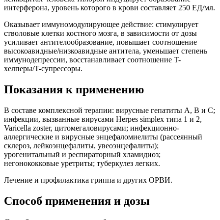
интерферона, уровень которого в крови составляет 250 ЕД/мл.
Оказывает иммуномодулирующее действие: стимулирует
стволовые клетки костного мозга, в зависимости от дозы
усиливает антителообразование, повышает соотношение
высокоавидные/низкоавидные антитела, уменьшает степень
иммунодепрессии, восстанавливает соотношение T-
хелперы/T-супрессоры.
Показания к применению
В составе комплексной терапии: вирусные гепатиты А, В и С;
инфекции, вызванные вирусами Herpes simplex типа 1 и 2,
Varicella zoster, цитомегаловирусами; инфекционно-
аллергические и вирусные энцефаломиелиты (рассеянный
склероз, лейкоэнцефалиты, увеоэнцефалиты);
урогенитальный и респираторный хламидиоз;
негонококковые уретриты; туберкулез легких.
Лечение и профилактика гриппа и других ОРВИ.
Способ применения и дозы