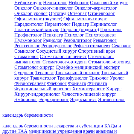
Нейрохирург
Неонатолог
Нефролог
Ожоговый хирург
Онколог
Онколог-гинеколог
Онколог-дерматолог
Онколог-уролог
Ортопед
Остеопат
Отоневролог
Офтальмолог (окулист)
Офтальмолог-хирург
Парадонтолог
Паразитолог
Педиатр
Перинатолог
Пластический хирург
Подолог (подиатр)
Проктолог
Профпатолог
Психиатр
Психолог
Психотерапевт
Пульмонолог
Радиолог
Реабилитолог
Ревматолог
Рентгенолог
Репродуктолог
Рефлексотерапевт
Сексолог
Сомнолог
Сосудистый хирург
Спортивный врач
Стоматолог
Стоматолог-гигиенист
Стоматолог-
имплантолог
Стоматолог-ортодонт
Стоматолог-ортопед
Стоматолог-хирург
Судебно-медицинский эксперт
Сурдолог
Терапевт
Торакальный онколог
Торакальный
хирург
Травматолог
Трансфузиолог
Трихолог
Уролог
Физиотерапевт
Флеболог
Фониатр
Фтизиатр
Функциональный диагност
Химиотерапевт
Хирург
Хирург-эндокринолог
Челюстно-лицевой хирург
Эмбриолог
Эндокринолог
Эндоскопист
Эпилептолог
календарь беременности
календарь беременности
лекарства и субстанции
БАДы и
другие ТАА
медицинские учреждения
врачи
анализы и