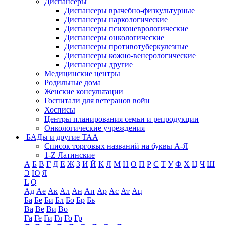
Диспансеры
Диспансеры врачебно-физкультурные
Диспансеры наркологические
Диспансеры психоневрологические
Диспансеры онкологические
Диспансеры противотуберкулезные
Диспансеры кожно-венерологические
Диспансеры другие
Медицинские центры
Родильные дома
Женские консультации
Госпитали для ветеранов войн
Хосписы
Центры планирования семьи и репродукции
Онкологические учреждения
БАДы и другие ТАА
Список торговых названий на буквы А-Я
1-Z Латинские
А
Б
В
Г
Д
Е
Ж
З
И
Й
К
Л
М
Н
О
П
Р
С
Т
У
Ф
Х
Ц
Ч
Ш
Э
Ю
Я
L
Q
Ад
Ае
Ак
Ал
Ан
Ап
Ар
Ас
Ат
Ац
Ба
Бе
Би
Бл
Бо
Бр
Бь
Ва
Ве
Ви
Во
Га
Ге
Ги
Гл
Го
Гр