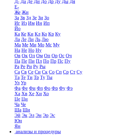
Д-
Да
Де
Ди
До
Др
Ду
Ды
Дя
Е-
Же
Жи
За
Зв
Зд
Зе
Зи
Зо
Иг
Из
Им
Ин
Ип
Йо
Ка
Ке
Ки
Кл
Ко
Кр
Ку
Ла
Ле
Ли
Ль
Лю
Ма
Ме
Ми
Мо
Мс
Му
На
Не
Но
Ну
Ов
Ок
Ол
Ом
Оп
Ор
Ос
Оч
Па
Пе
Пи
Пл
По
Пр
Пс
Пу
Ра
Ре
Ри
Ру
Ры
Са
Св
Се
Си
Ск
Со
Сп
Ср
Ст
Су
Та
Те
Ти
Тр
Ту
Ты
Ул
Ур
Фа
Фе
Фи
Фл
Фо
Фр
Фу
Фэ
Ха
Хв
Хе
Хи
Хо
Це
Ци
Ча
Че
Ша
Ши
Эй
Эк
Эл
Эн
Эр
Эс
Юн
Ян
анализы и процедуры