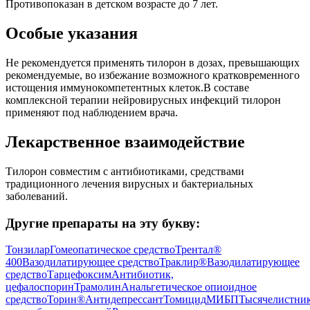
Противопоказан в детском возрасте до 7 лет.
Особые указания
Не рекомендуется применять тилорон в дозах, превышающих
рекомендуемые, во избежание возможного кратковременного
истощения иммунокомпетентных клеток.В составе
комплексной терапии нейровирусных инфекций тилорон
применяют под наблюдением врача.
Лекарственное взаимодействие
Тилорон совместим с антибиотиками, средствами
традиционного лечения вирусных и бактериальных
заболеваний.
Другие препараты на эту букву:
Тонзилар
Гомеопатическое средство
Трентал®
400
Вазодилатирующее средство
Траклир®
Вазодилатирующее
средство
Тарцефоксим
Антибиотик,
цефалоспорин
Трамолин
Анальгетическое опиоидное
средство
Торин®
Антидепрессант
Томицид
МИБП
Тысячелистни