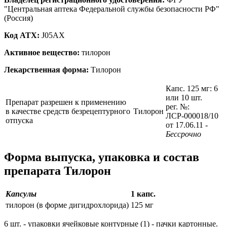
"Центральная аптека Федеральной службы безопасности РФ"
(Россия)
Код ATX:
J05AX
Активное вещество:
тилорон
Лекарственная форма:
Тилорон
Капс. 125 мг: 6
или 10 шт.
Препарат разрешен к применению
рег. №:
в качестве средств безрецептурного
Тилорон
ЛСР-000018/10
отпуска
от 17.06.11
-
Бессрочно
Форма выпуска, упаковка и состав
препарата Тилорон
Капсулы
1 капс.
тилорон (в форме дигидрохлорида)
125 мг
6 шт. - упаковки ячейковые контурные (1) - пачки картонные.