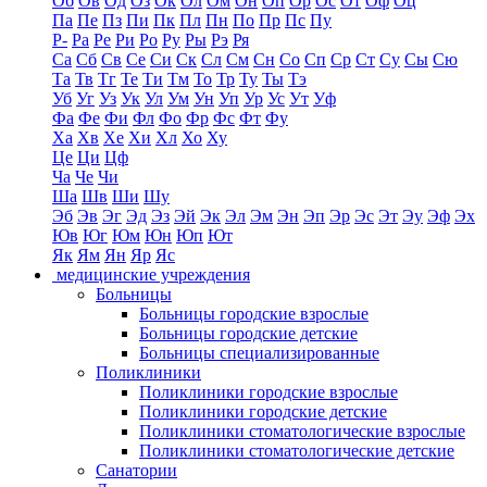
Об
Ов
Од
Оз
Ок
Ол
Ом
Он
Оп
Ор
Ос
От
Оф
Оц
Па
Пе
Пз
Пи
Пк
Пл
Пн
По
Пр
Пс
Пу
Р-
Ра
Ре
Ри
Ро
Ру
Ры
Рэ
Ря
Са
Сб
Св
Се
Си
Ск
Сл
См
Сн
Со
Сп
Ср
Ст
Су
Сы
Сю
Та
Тв
Тг
Те
Ти
Тм
То
Тр
Ту
Ты
Тэ
Уб
Уг
Уз
Ук
Ул
Ум
Ун
Уп
Ур
Ус
Ут
Уф
Фа
Фе
Фи
Фл
Фо
Фр
Фс
Фт
Фу
Ха
Хв
Хе
Хи
Хл
Хо
Ху
Це
Ци
Цф
Ча
Че
Чи
Ша
Шв
Ши
Шу
Эб
Эв
Эг
Эд
Эз
Эй
Эк
Эл
Эм
Эн
Эп
Эр
Эс
Эт
Эу
Эф
Эх
Юв
Юг
Юм
Юн
Юп
Ют
Як
Ям
Ян
Яр
Яс
медицинские учреждения
Больницы
Больницы городские взрослые
Больницы городские детские
Больницы специализированные
Поликлиники
Поликлиники городские взрослые
Поликлиники городские детские
Поликлиники стоматологические взрослые
Поликлиники стоматологические детские
Санатории