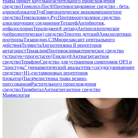
травы брикет круглый
Растительного происхождения
средство
Тимолол-Пос®
Противоглаукомное средство - бета-
адреноблокатор
Туя
Гомеопатическое монокомпонентное
средство
Темозоломид-Рус
Противоопухолевое средство,
алкилирующее соединение
Тотацеф
Антибиотик,
цефалоспорин
Тералиджен® ретард
Антипсихотическое
(нейролептическое) средство
Тенотен детский
Анксиолитики,
ноотропы
Тизанидин-СЗ
Миорелаксант центрального
действия
Телмиста
Ангиотензина II рецепторов
антагонист
Триаклим
Противоклимактерическое средство
(эстроген+прогестаген)
Тиклид®
Антиагрегантное
средство
Терафлю
Средство для устранения симптомов ОРЗ и
"простуды" (ненаркотический анальгетик+сосудосуживающее
средство+H1-гистаминовых рецепторов
блокатор)
Тысячелистника трава резано-
прессованная
Растительного происхождения
средство
Тромбитал
Антиагрегантное средство
Маммология