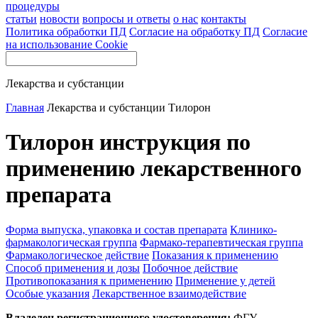
процедуры
статьи
новости
вопросы и ответы
о нас
контакты
Политика обработки ПД
Согласие на обработку ПД
Согласие
на использование Cookie
Лекарства и субстанции
Главная
Лекарства и субстанции
Тилорон
Тилорон инструкция по
применению лекарственного
препарата
Форма выпуска, упаковка и состав препарата
Клинико-
фармакологическая группа
Фармако-терапевтическая группа
Фармакологическое действие
Показания к применению
Способ применения и дозы
Побочное действие
Противопоказания к применению
Применение у детей
Особые указания
Лекарственное взаимодействие
Владелец регистрационного удостоверения:
ФГУ