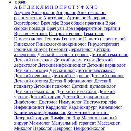
врачи
А
В
Г
Д
И
К
Л
М
Н
О
П
Р
С
Т
У
Ф
Х
Ч
Э
Акушер
Аллерголог
Андролог
Анестезиолог-
реаниматолог
Аритмолог
Артролог
Венеролог
Вертебролог
Врач лфк
Врач общей практики
Врач
скорой помощи
Врач узи
Врач эфферентной терапии
Врач-косметолог
Гастроэнтеролог
Гематолог
Гемостазиолог
Генетик
Гепатолог
Гериатр (геронтолог)
Гинеколог
Гинеколог-эндокринолог
Гирудотерапевт
Гнойный хирург
Гомеопат
Дерматолог
Детский
аллерголог
Детский гастроэнтеролог
Детский гематолог
Детский гинеколог
Детский дерматолог
Детский
дефектолог
Детский инфекционист
Детский кардиолог
Детский логопед
Детский лор
Детский массажист
Детский невролог
Детский нефролог
Детский онколог
Детский ортопед
Детский офтальмолог
Детский
психиатр
Детский психолог
Детский пульмонолог
Детский ревматолог
Детский стоматолог
Детский
уролог
Детский хирург
Детский эндокринолог
Диабетолог
Диетолог
Иммунолог
Инструктор лфк
Инфекционист
Кардиолог
Кардиохирург
Кинезиолог
Клинический фармаколог
Косметолог-эстетист
Лазерный хирург
Лимфолог
Лор
Малоинвазивный
хирург
Маммолог
Мануальный терапевт
Массажист
Миколог
Нарколог
Невролог
Нейропсихолог