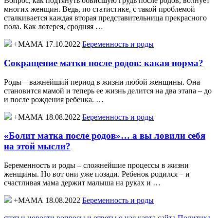
Вопрос, как подтянуть обвисшую грудь после родов, волнует
многих женщин. Ведь, по статистике, с такой проблемой
сталкивается каждая вторая представительница прекрасного
пола. Как лотерея, сродняя …
+МАМА 17.10.2022
Беременность и роды
Сокращение матки после родов: какая норма?
Роды – важнейший период в жизни любой женщины. Она
становится мамой и теперь ее жизнь делится на два этапа – до
и после рождения ребенка. …
+МАМА 18.08.2022
Беременность и роды
«Болит матка после родов»… а вы ловили себя
на этой мысли?
Беременность и роды – сложнейшие процессы в жизни
женщины. Но вот они уже позади. Ребенок родился – и
счастливая мама держит малыша на руках и …
+МАМА 18.08.2022
Беременность и роды
статьи
новости
вопросы и ответы
о нас
карта сайта
Политика