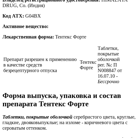
DRUG, Co. (Индия)
Код ATX:
G04BX
Активное вещество:
Лекарственная форма:
Тентекс Форте
Таблетки,
покрытые
Препарат разрешен к применению
оболочкой
Тентекс
в качестве средств
рег. №: П
Форте
безрецептурного отпуска
N008847 от
16.07.10
-
Бессрочно
Форма выпуска, упаковка и состав
препарата Тентекс Форте
Таблетки, покрытые оболочкой
серебристого цвета, круглые,
гладкие, двояковыпуклые; на изломе - коричневого цвета с
сероватым оттенком.