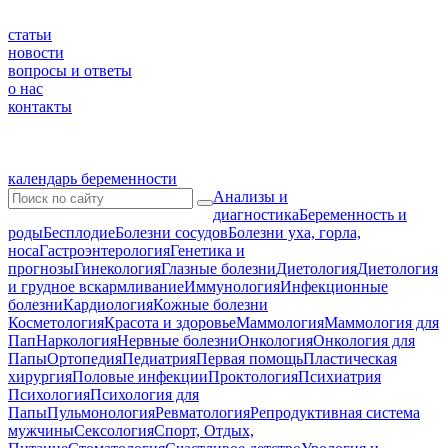
статьи
новости
вопросы и ответы
о нас
контакты
календарь беременности
Анализы и
диагностика
Беременность и
роды
Бесплодие
Болезни сосудов
Болезни уха, горла,
носа
Гастроэнтерология
Генетика и
прогнозы
Гинекология
Глазные болезни
Диетология
Диетология
и грудное вскармливание
Иммунология
Инфекционные
болезни
Кардиология
Кожные болезни
Косметология
Красота и здоровье
Маммология
Маммология для
Пап
Наркология
Нервные болезни
Онкология
Онкология для
Папы
Ортопедия
Педиатрия
Первая помощь
Пластическая
хирургия
Половые инфекции
Проктология
Психиатрия
Психология
Психология для
Папы
Пульмонология
Ревматология
Репродуктивная система
мужчины
Сексология
Спорт, Отдых,