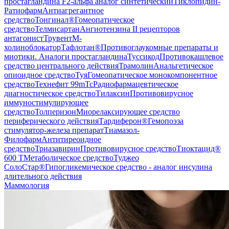
простагландина F2-альфа аналог синтетический
Тиклопидин-
Ратиофарм
Антиагрегантное
средство
Тонгинал®
Гомеопатическое
средство
Телмисартан
Ангиотензина II рецепторов
антагонист
Трувент
М-
холиноблокатор
Тафлотан®
Противоглаукомные препараты и
миотики. Аналоги простагландина
Туссикод
Противокашлевое
средство центрального действия
Трамолин
Анальгетическое
опиоидное средство
Туя
Гомеопатическое монокомпонентное
средство
Технефит 99mTc
Радиофармацевтическое
диагностическое средство
Тилаксин
Противовирусное
иммуностимулирующее
средство
Толперизон
Миорелаксирующее средство
периферического действия
Тардиферон®
Гемопоэза
стимулятор-железа препарат
Тиамазол-
Филофарм
Антитиреоидное
средство
Триазавирин
Противовирусное средство
Тиоктацид®
600 Т
Метаболическое средство
Туджео
СолоСтар®
Гипогликемическое средство - аналог инсулина
длительного действия
Маммология