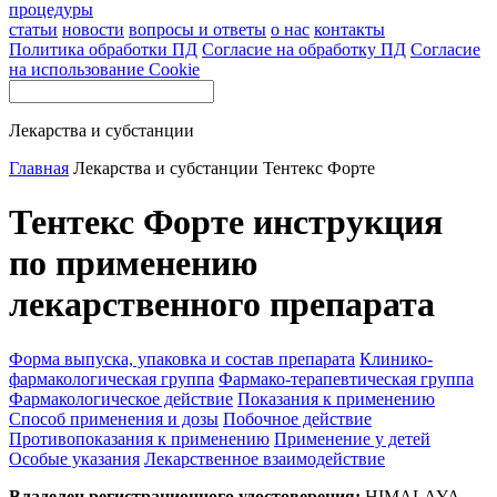
процедуры
статьи
новости
вопросы и ответы
о нас
контакты
Политика обработки ПД
Согласие на обработку ПД
Согласие
на использование Cookie
Лекарства и субстанции
Главная
Лекарства и субстанции
Тентекс Форте
Тентекс Форте инструкция
по применению
лекарственного препарата
Форма выпуска, упаковка и состав препарата
Клинико-
фармакологическая группа
Фармако-терапевтическая группа
Фармакологическое действие
Показания к применению
Способ применения и дозы
Побочное действие
Противопоказания к применению
Применение у детей
Особые указания
Лекарственное взаимодействие
Владелец регистрационного удостоверения:
HIMALAYA