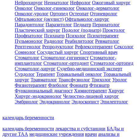
Нейрохирург
Неонатолог
Нефролог
Ожоговый хирург
Онколог
Онколог-гинеколог
Онколог-дерматолог
Онколог-уролог
Ортопед
Остеопат
Отоневролог
Офтальмолог (окулист)
Офтальмолог-хирург
Парадонтолог
Паразитолог
Педиатр
Перинатолог
Пластический хирург
Подолог (подиатр)
Проктолог
Профпатолог
Психиатр
Психолог
Психотерапевт
Пульмонолог
Радиолог
Реабилитолог
Ревматолог
Рентгенолог
Репродуктолог
Рефлексотерапевт
Сексолог
Сомнолог
Сосудистый хирург
Спортивный врач
Стоматолог
Стоматолог-гигиенист
Стоматолог-
имплантолог
Стоматолог-ортодонт
Стоматолог-ортопед
Стоматолог-хирург
Судебно-медицинский эксперт
Сурдолог
Терапевт
Торакальный онколог
Торакальный
хирург
Травматолог
Трансфузиолог
Трихолог
Уролог
Физиотерапевт
Флеболог
Фониатр
Фтизиатр
Функциональный диагност
Химиотерапевт
Хирург
Хирург-эндокринолог
Челюстно-лицевой хирург
Эмбриолог
Эндокринолог
Эндоскопист
Эпилептолог
календарь беременности
календарь беременности
лекарства и субстанции
БАДы и
другие ТАА
медицинские учреждения
врачи
анализы и