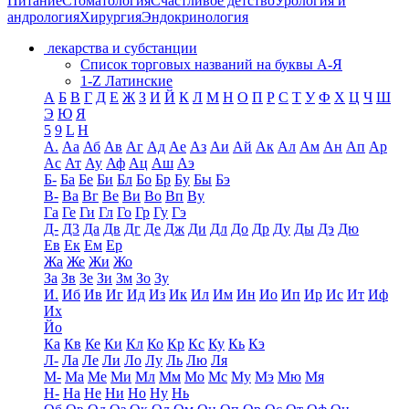
Питание
Стоматология
Счастливое детство
Урология и
андрология
Хирургия
Эндокринология
лекарства и субстанции
Список торговых названий на буквы А-Я
1-Z Латинские
А
Б
В
Г
Д
Е
Ж
З
И
Й
К
Л
М
Н
О
П
Р
С
Т
У
Ф
Х
Ц
Ч
Ш
Э
Ю
Я
5
9
L
H
А.
Аа
Аб
Ав
Аг
Ад
Ае
Аз
Аи
Ай
Ак
Ал
Ам
Ан
Ап
Ар
Ас
Ат
Ау
Аф
Ац
Аш
Аэ
Б-
Ба
Бе
Би
Бл
Бо
Бр
Бу
Бы
Бэ
В-
Ва
Вг
Ве
Ви
Во
Вп
Ву
Га
Ге
Ги
Гл
Го
Гр
Гу
Гэ
Д-
Д3
Да
Дв
Дг
Де
Дж
Ди
Дл
До
Др
Ду
Ды
Дэ
Дю
Ев
Ек
Ем
Ер
Жа
Же
Жи
Жо
За
Зв
Зе
Зи
Зм
Зо
Зу
И.
Иб
Ив
Иг
Ид
Из
Ик
Ил
Им
Ин
Ио
Ип
Ир
Ис
Ит
Иф
Их
Йо
Ка
Кв
Ке
Ки
Кл
Ко
Кр
Кс
Ку
Кь
Кэ
Л-
Ла
Ле
Ли
Ло
Лу
Ль
Лю
Ля
М-
Ма
Ме
Ми
Мл
Мм
Мо
Мс
Му
Мэ
Мю
Мя
Н-
На
Не
Ни
Но
Ну
Нь