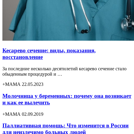
Кесарево сечение: виды, показания,
восстановление
За последние несколько десятилетий кесарево сечение стало
обыденным процедурой и …
+МАМА 22.05.2023
Молочница у беременных: почему она возникает
и как ее вылечить
+МАМА 02.09.2019
Паллиативная помощь: Что изменится в России
для неизлечимо больных людей