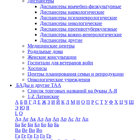
Диспансеры
Диспансеры врачебно-физкультурные
Диспансеры наркологические
Диспансеры психоневрологические
Диспансеры онкологические
Диспансеры противотуберкулезные
Диспансеры кожно-венерологические
Диспансеры другие
Медицинские центры
Родильные дома
Женские консультации
Госпитали для ветеранов войн
Хосписы
Центры планирования семьи и репродукции
Онкологические учреждения
БАДы и другие ТАА
Список торговых названий на буквы А-Я
1-Z Латинские
А
Б
В
Г
Д
Е
Ж
З
И
Й
К
Л
М
Н
О
П
Р
С
Т
У
Ф
Х
Ц
Ч
Ш
Э
Ю
Я
L
Q
Ад
Ае
Ак
Ал
Ан
Ап
Ар
Ас
Ат
Ац
Ба
Бе
Би
Бл
Бо
Бр
Бь
Ва
Ве
Ви
Во
Га
Ге
Ги
Гл
Го
Гр