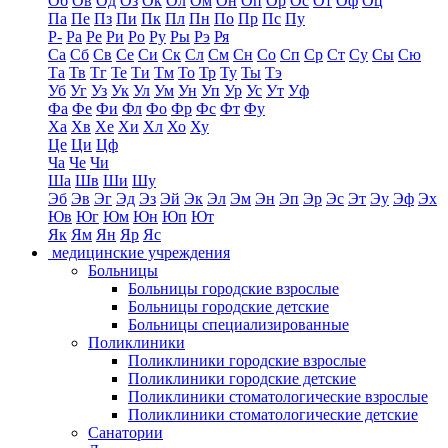
Об
Ов
Од
Оз
Ок
Ол
Ом
Он
Оп
Ор
Ос
От
Оф
Оц
Па
Пе
Пз
Пи
Пк
Пл
Пн
По
Пр
Пс
Пу
Р-
Ра
Ре
Ри
Ро
Ру
Ры
Рэ
Ря
Са
Сб
Св
Се
Си
Ск
Сл
См
Сн
Со
Сп
Ср
Ст
Су
Сы
Сю
Та
Тв
Тг
Те
Ти
Тм
То
Тр
Ту
Ты
Тэ
Уб
Уг
Уз
Ук
Ул
Ум
Ун
Уп
Ур
Ус
Ут
Уф
Фа
Фе
Фи
Фл
Фо
Фр
Фс
Фт
Фу
Ха
Хв
Хе
Хи
Хл
Хо
Ху
Це
Ци
Цф
Ча
Че
Чи
Ша
Шв
Ши
Шу
Эб
Эв
Эг
Эд
Эз
Эй
Эк
Эл
Эм
Эн
Эп
Эр
Эс
Эт
Эу
Эф
Эх
Юв
Юг
Юм
Юн
Юп
Ют
Як
Ям
Ян
Яр
Яс
медицинские учреждения
Больницы
Больницы городские взрослые
Больницы городские детские
Больницы специализированные
Поликлиники
Поликлиники городские взрослые
Поликлиники городские детские
Поликлиники стоматологические взрослые
Поликлиники стоматологические детские
Санатории