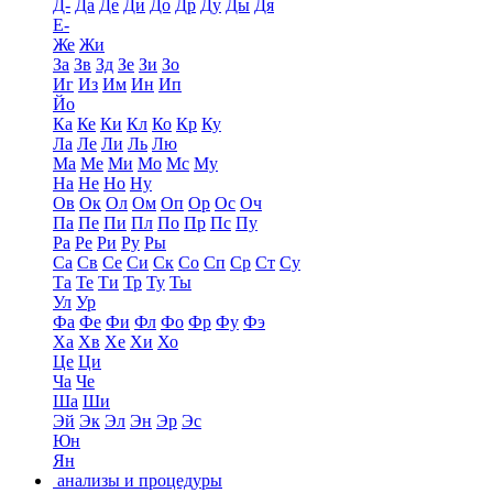
Д-
Да
Де
Ди
До
Др
Ду
Ды
Дя
Е-
Же
Жи
За
Зв
Зд
Зе
Зи
Зо
Иг
Из
Им
Ин
Ип
Йо
Ка
Ке
Ки
Кл
Ко
Кр
Ку
Ла
Ле
Ли
Ль
Лю
Ма
Ме
Ми
Мо
Мс
Му
На
Не
Но
Ну
Ов
Ок
Ол
Ом
Оп
Ор
Ос
Оч
Па
Пе
Пи
Пл
По
Пр
Пс
Пу
Ра
Ре
Ри
Ру
Ры
Са
Св
Се
Си
Ск
Со
Сп
Ср
Ст
Су
Та
Те
Ти
Тр
Ту
Ты
Ул
Ур
Фа
Фе
Фи
Фл
Фо
Фр
Фу
Фэ
Ха
Хв
Хе
Хи
Хо
Це
Ци
Ча
Че
Ша
Ши
Эй
Эк
Эл
Эн
Эр
Эс
Юн
Ян
анализы и процедуры