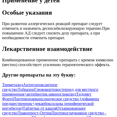
Применение у детей
Особые указания
При развитии аллергических реакций препарат следует
отменить и назначить десенсибилизирующую терапию.При
повышении АД следует снизить дозу препарата, а при
необходимости отменить препарат.
Лекарственное взаимодействие
Комбинированное применение препарата с кремом химколин
(местно) способствует усилению терапевтического эффекта.
Другие препараты на эту букву:
Триметазид
Антигипоксантное
средство
Тобразон
Глюкокортикостероид для местного
применения+антибиотик-аминогликозид
Тидомет
Форте
Противопаркинсоническое средство (дофамина
предшественник+декарбоксилазы периферической
ингибитор)
Таблетки от кашля
Отхаркивающее
средство
Травопрост-Оптик
Противоглаукомное средство -