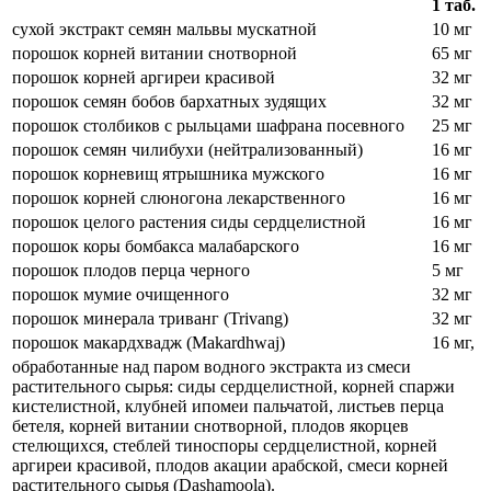
1 таб.
сухой экстракт семян мальвы мускатной
10 мг
порошок корней витании снотворной
65 мг
порошок корней аргиреи красивой
32 мг
порошок семян бобов бархатных зудящих
32 мг
порошок столбиков с рыльцами шафрана посевного
25 мг
порошок семян чилибухи (нейтрализованный)
16 мг
порошок корневищ ятрышника мужского
16 мг
порошок корней слюногона лекарственного
16 мг
порошок целого растения сиды сердцелистной
16 мг
порошок коры бомбакса малабарского
16 мг
порошок плодов перца черного
5 мг
порошок мумие очищенного
32 мг
порошок минерала триванг (Trivang)
32 мг
порошок макардхвадж (Makardhwaj)
16 мг,
обработанные над паром водного экстракта из смеси
растительного сырья: сиды сердцелистной, корней спаржи
кистелистной, клубней ипомеи пальчатой, листьев перца
бетеля, корней витании снотворной, плодов якорцев
стелющихся, стеблей тиноспоры сердцелистной, корней
аргиреи красивой, плодов акации арабской, смеси корней
растительного сырья (Dashamoola).