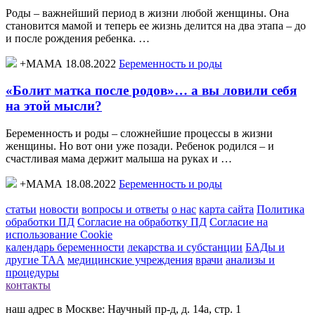
Роды – важнейший период в жизни любой женщины. Она
становится мамой и теперь ее жизнь делится на два этапа – до
и после рождения ребенка. …
+МАМА 18.08.2022
Беременность и роды
«Болит матка после родов»… а вы ловили себя
на этой мысли?
Беременность и роды – сложнейшие процессы в жизни
женщины. Но вот они уже позади. Ребенок родился – и
счастливая мама держит малыша на руках и …
+МАМА 18.08.2022
Беременность и роды
статьи
новости
вопросы и ответы
о нас
карта сайта
Политика
обработки ПД
Согласие на обработку ПД
Согласие на
использование Cookie
календарь беременности
лекарства и субстанции
БАДы и
другие ТАА
медицинские учреждения
врачи
анализы и
процедуры
контакты
наш адрес в Москве: Научный пр-д, д. 14а, стр. 1