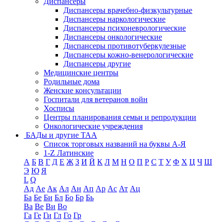
Диспансеры
Диспансеры врачебно-физкультурные
Диспансеры наркологические
Диспансеры психоневрологические
Диспансеры онкологические
Диспансеры противотуберкулезные
Диспансеры кожно-венерологические
Диспансеры другие
Медицинские центры
Родильные дома
Женские консультации
Госпитали для ветеранов войн
Хосписы
Центры планирования семьи и репродукции
Онкологические учреждения
БАДы и другие ТАА
Список торговых названий на буквы А-Я
1-Z Латинские
А
Б
В
Г
Д
Е
Ж
З
И
Й
К
Л
М
Н
О
П
Р
С
Т
У
Ф
Х
Ц
Ч
Ш
Э
Ю
Я
L
Q
Ад
Ае
Ак
Ал
Ан
Ап
Ар
Ас
Ат
Ац
Ба
Бе
Би
Бл
Бо
Бр
Бь
Ва
Ве
Ви
Во
Га
Ге
Ги
Гл
Го
Гр