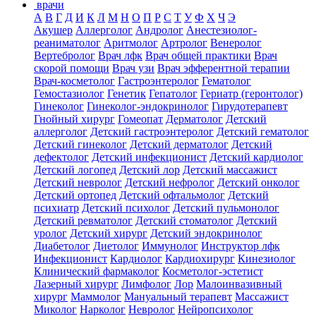
врачи
А
В
Г
Д
И
К
Л
М
Н
О
П
Р
С
Т
У
Ф
Х
Ч
Э
Акушер
Аллерголог
Андролог
Анестезиолог-
реаниматолог
Аритмолог
Артролог
Венеролог
Вертебролог
Врач лфк
Врач общей практики
Врач
скорой помощи
Врач узи
Врач эфферентной терапии
Врач-косметолог
Гастроэнтеролог
Гематолог
Гемостазиолог
Генетик
Гепатолог
Гериатр (геронтолог)
Гинеколог
Гинеколог-эндокринолог
Гирудотерапевт
Гнойный хирург
Гомеопат
Дерматолог
Детский
аллерголог
Детский гастроэнтеролог
Детский гематолог
Детский гинеколог
Детский дерматолог
Детский
дефектолог
Детский инфекционист
Детский кардиолог
Детский логопед
Детский лор
Детский массажист
Детский невролог
Детский нефролог
Детский онколог
Детский ортопед
Детский офтальмолог
Детский
психиатр
Детский психолог
Детский пульмонолог
Детский ревматолог
Детский стоматолог
Детский
уролог
Детский хирург
Детский эндокринолог
Диабетолог
Диетолог
Иммунолог
Инструктор лфк
Инфекционист
Кардиолог
Кардиохирург
Кинезиолог
Клинический фармаколог
Косметолог-эстетист
Лазерный хирург
Лимфолог
Лор
Малоинвазивный
хирург
Маммолог
Мануальный терапевт
Массажист
Миколог
Нарколог
Невролог
Нейропсихолог