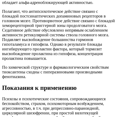
обладает альфа-адреноблокирующей активностью.
Полагают, что антипсихотическое действие связано с
блокадой постсинаптических допаминовых рецепторов в
головном мозге. Противорвотное действие связано с блокадой
хеморецепторной триггерной зоны продолговатого мозга.
Седативное действие обусловлено непрямым ослаблением
активности ретикулярной системы ствола головного мозга.
Подавляет высвобождение большинства гормонов
гипоталамуса и гипофиза. Однако в результате блокады
ингибирующего пролактин фактора, который тормозит
высвобождение пролактина из гипофиза, концентрация
пролактина повышается.
По химической структуре и фармакологическим свойствам
тиоксантены сходны с пиперазиновыми производными
фенотиазина.
Показания к применению
Психозы и психотические состояния, сопровождающиеся
беспокойством, страхом, психомоторным возбуждением,
агрессивностью, в т.ч. при депрессивно-параноидной,
циркулярной шизофрении, при простой вялотекущей