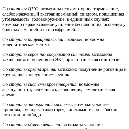
Со стороны ЦНС:
возможны психомоторное торможение,
слабовыраженный экстрапирамидный синдром, повышенная
утомляемость, головокружение; в единичных случаях
возможно парадоксальное усиление беспокойства, особенно у
больных с манией или шизофренией.
Со стороны пищеварительной системы:
возможна
холестатическая желтуха.
Со стороны сердечно-сосудистой системы:
возможны
тахикардия, изменения на ЭКГ, ортостатическая гипотензия.
Со стороны органа зрения:
возможно помутнение роговицы и
хрусталика с нарушением зрения.
Со стороны системы кроветворения:
возможны
агранулоцитоз, лейкоцитоз, лейкопения, гемолитическая
анемия.
Со стороны эндокринной системы:
возможны частые
приливы, аменорея, галакторея, гинекомастия, ослабление
потенции и либидо.
Со стороны обмена веществ:
возможны усиление