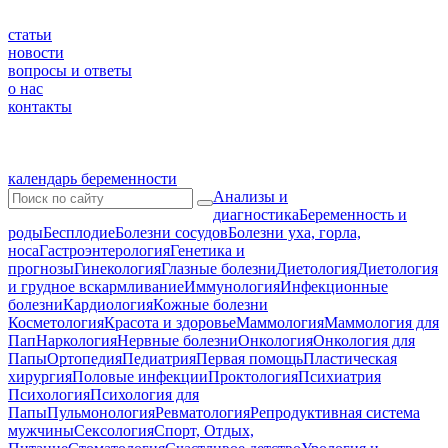
статьи
новости
вопросы и ответы
о нас
контакты
календарь беременности
Анализы и
диагностика
Беременность и
роды
Бесплодие
Болезни сосудов
Болезни уха, горла,
носа
Гастроэнтерология
Генетика и
прогнозы
Гинекология
Глазные болезни
Диетология
Диетология
и грудное вскармливание
Иммунология
Инфекционные
болезни
Кардиология
Кожные болезни
Косметология
Красота и здоровье
Маммология
Маммология для
Пап
Наркология
Нервные болезни
Онкология
Онкология для
Папы
Ортопедия
Педиатрия
Первая помощь
Пластическая
хирургия
Половые инфекции
Проктология
Психиатрия
Психология
Психология для
Папы
Пульмонология
Ревматология
Репродуктивная система
мужчины
Сексология
Спорт, Отдых,