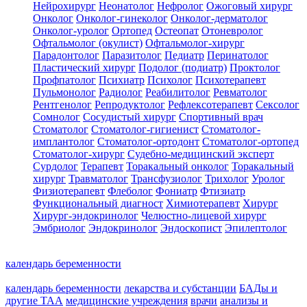
Нейрохирург
Неонатолог
Нефролог
Ожоговый хирург
Онколог
Онколог-гинеколог
Онколог-дерматолог
Онколог-уролог
Ортопед
Остеопат
Отоневролог
Офтальмолог (окулист)
Офтальмолог-хирург
Парадонтолог
Паразитолог
Педиатр
Перинатолог
Пластический хирург
Подолог (подиатр)
Проктолог
Профпатолог
Психиатр
Психолог
Психотерапевт
Пульмонолог
Радиолог
Реабилитолог
Ревматолог
Рентгенолог
Репродуктолог
Рефлексотерапевт
Сексолог
Сомнолог
Сосудистый хирург
Спортивный врач
Стоматолог
Стоматолог-гигиенист
Стоматолог-
имплантолог
Стоматолог-ортодонт
Стоматолог-ортопед
Стоматолог-хирург
Судебно-медицинский эксперт
Сурдолог
Терапевт
Торакальный онколог
Торакальный
хирург
Травматолог
Трансфузиолог
Трихолог
Уролог
Физиотерапевт
Флеболог
Фониатр
Фтизиатр
Функциональный диагност
Химиотерапевт
Хирург
Хирург-эндокринолог
Челюстно-лицевой хирург
Эмбриолог
Эндокринолог
Эндоскопист
Эпилептолог
календарь беременности
календарь беременности
лекарства и субстанции
БАДы и
другие ТАА
медицинские учреждения
врачи
анализы и