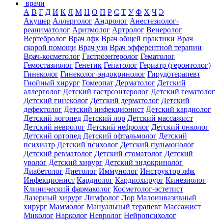
врачи
А
В
Г
Д
И
К
Л
М
Н
О
П
Р
С
Т
У
Ф
Х
Ч
Э
Акушер
Аллерголог
Андролог
Анестезиолог-
реаниматолог
Аритмолог
Артролог
Венеролог
Вертебролог
Врач лфк
Врач общей практики
Врач
скорой помощи
Врач узи
Врач эфферентной терапии
Врач-косметолог
Гастроэнтеролог
Гематолог
Гемостазиолог
Генетик
Гепатолог
Гериатр (геронтолог)
Гинеколог
Гинеколог-эндокринолог
Гирудотерапевт
Гнойный хирург
Гомеопат
Дерматолог
Детский
аллерголог
Детский гастроэнтеролог
Детский гематолог
Детский гинеколог
Детский дерматолог
Детский
дефектолог
Детский инфекционист
Детский кардиолог
Детский логопед
Детский лор
Детский массажист
Детский невролог
Детский нефролог
Детский онколог
Детский ортопед
Детский офтальмолог
Детский
психиатр
Детский психолог
Детский пульмонолог
Детский ревматолог
Детский стоматолог
Детский
уролог
Детский хирург
Детский эндокринолог
Диабетолог
Диетолог
Иммунолог
Инструктор лфк
Инфекционист
Кардиолог
Кардиохирург
Кинезиолог
Клинический фармаколог
Косметолог-эстетист
Лазерный хирург
Лимфолог
Лор
Малоинвазивный
хирург
Маммолог
Мануальный терапевт
Массажист
Миколог
Нарколог
Невролог
Нейропсихолог