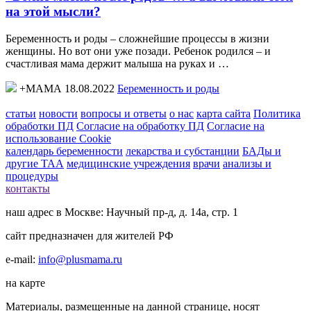
на этой мысли?
Беременность и роды – сложнейшие процессы в жизни
женщины. Но вот они уже позади. Ребенок родился – и
счастливая мама держит малыша на руках и …
+МАМА 18.08.2022
Беременность и роды
статьи
новости
вопросы и ответы
о нас
карта сайта
Политика
обработки ПД
Согласие на обработку ПД
Согласие на
использование Cookie
календарь беременности
лекарства и субстанции
БАДы и
другие ТАА
медицинские учреждения
врачи
анализы и
процедуры
контакты
наш адрес в Москве: Научный пр-д, д. 14а, стр. 1
сайт предназначен для жителей РФ
e-mail:
info@plusmama.ru
на карте
Материалы, размещенные на данной странице, носят