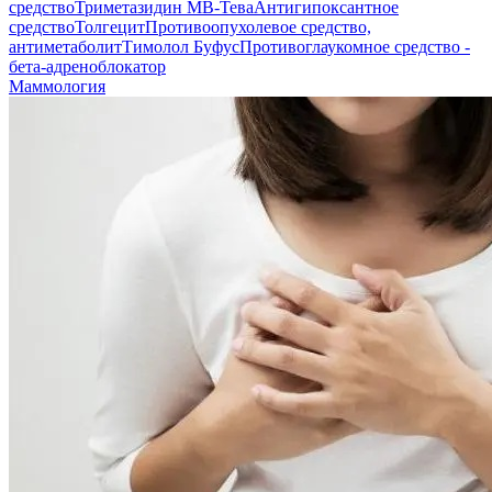
средство
Триметазидин МВ-Тева
Антигипоксантное
средство
Толгецит
Противоопухолевое средство,
антиметаболит
Тимолол Буфус
Противоглаукомное средство -
бета-адреноблокатор
Маммология