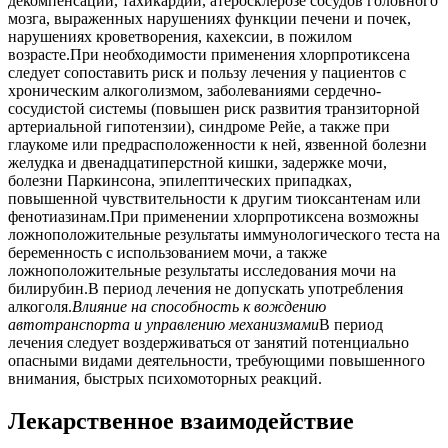
декомпенсации, тахикардии, атеросклерозе сосудов головного
мозга, выраженных нарушениях функции печени и почек,
нарушениях кроветворения, кахексии, в пожилом
возрасте.При необходимости применения хлорпротиксена
следует сопоставить риск и пользу лечения у пациентов с
хроническим алкоголизмом, заболеваниями сердечно-
сосудистой системы (повышен риск развития транзиторной
артериальной гипотензии), синдроме Рейе, а также при
глаукоме или предрасположенности к ней, язвенной болезни
желудка и двенадцатиперстной кишки, задержке мочи,
болезни Паркинсона, эпилептических припадках,
повышенной чувствительности к другим тиоксантенам или
фенотиазинам.При применении хлорпротиксена возможны
ложноположительные результаты иммунологического теста на
беременность с использованием мочи, а также
ложноположительные результаты исследования мочи на
билирубин.В период лечения не допускать употребления
алкоголя.
Влияние на способность к вождению
автотранспорта и управлению механизмами
В период
лечения следует воздерживаться от занятий потенциально
опасными видами деятельности, требующими повышенного
внимания, быстрых психомоторных реакций.
Лекарственное взаимодействие