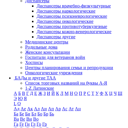
Диспансеры
Диспансеры врачебно-физкультурные
Диспансеры наркологические
Диспансеры психоневрологические
Диспансеры онкологические
Диспансеры противотуберкулезные
Диспансеры кожно-венерологические
Диспансеры другие
Медицинские центры
Родильные дома
Женские консультации
Госпитали для ветеранов войн
Хосписы
Центры планирования семьи и репродукции
Онкологические учреждения
БАДы и другие ТАА
Список торговых названий на буквы А-Я
1-Z Латинские
А
Б
В
Г
Д
Е
Ж
З
И
Й
К
Л
М
Н
О
П
Р
С
Т
У
Ф
Х
Ц
Ч
Ш
Э
Ю
Я
L
Q
Ад
Ае
Ак
Ал
Ан
Ап
Ар
Ас
Ат
Ац
Ба
Бе
Би
Бл
Бо
Бр
Бь
Ва
Ве
Ви
Во
Га
Ге
Ги
Гл
Го
Гр