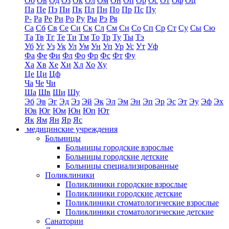
Об
Ов
Од
Оз
Ок
Ол
Ом
Он
Оп
Ор
Ос
От
Оф
Оц
Па
Пе
Пз
Пи
Пк
Пл
Пн
По
Пр
Пс
Пу
Р-
Ра
Ре
Ри
Ро
Ру
Ры
Рэ
Ря
Са
Сб
Св
Се
Си
Ск
Сл
См
Сн
Со
Сп
Ср
Ст
Су
Сы
Сю
Та
Тв
Тг
Те
Ти
Тм
То
Тр
Ту
Ты
Тэ
Уб
Уг
Уз
Ук
Ул
Ум
Ун
Уп
Ур
Ус
Ут
Уф
Фа
Фе
Фи
Фл
Фо
Фр
Фс
Фт
Фу
Ха
Хв
Хе
Хи
Хл
Хо
Ху
Це
Ци
Цф
Ча
Че
Чи
Ша
Шв
Ши
Шу
Эб
Эв
Эг
Эд
Эз
Эй
Эк
Эл
Эм
Эн
Эп
Эр
Эс
Эт
Эу
Эф
Эх
Юв
Юг
Юм
Юн
Юп
Ют
Як
Ям
Ян
Яр
Яс
медицинские учреждения
Больницы
Больницы городские взрослые
Больницы городские детские
Больницы специализированные
Поликлиники
Поликлиники городские взрослые
Поликлиники городские детские
Поликлиники стоматологические взрослые
Поликлиники стоматологические детские
Санатории