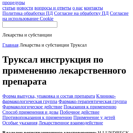
процедуры
статьи
новости
вопросы и ответы
о нас
контакты
Политика обработки ПД
Согласие на обработку ПД
Согласие
на использование Cookie
Лекарства и субстанции
Главная
Лекарства и субстанции
Труксал
Труксал инструкция по
применению лекарственного
препарата
Форма выпуска, упаковка и состав препарата
Клинико-
фармакологическая группа
Фармако-терапевтическая группа
Фармакологическое действие
Показания к применению
Способ применения и дозы
Побочное действие
Противопоказания к применению
Применение у детей
Особые указания
Лекарственное взаимодействие
Владелец регистрационного удостоверения:
H.LUNDBECK,