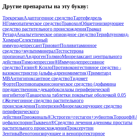
Другие препараты на эту букву:
Трекрезан
Адаптогенное средство
Тартефедрель
Н
Гомеопатическое средство
Травохол
Общетонизирующее
средство растительного происхождения
Трамал
Ретард
Анальгетическое опиоидное средство
Терифлуномид-
Химрар
Селективный
иммунодепрессант
Триовит
Поливитаминное
средство+мультиминерал
Тестостерона
пропионат
Андроген
Толмио
Миорелаксант центрального
действия
Тимодепрессин®
Иммунодепрессивное
средство
Тизин® Ксило
Противоконгестивное средство -
вазоконстриктор (альфа-адреномиметик)
Тримитард
МВ
Антигипоксантное средство
Тидомет
Форте
Противопаркинсоническое средство (дофамина
предшественник+декарбоксилазы периферической
ингибитор)
Танацехола таблетки покрытые оболочкой 0.05
г
Желчегонное средство растительного
происхождения
Толперизон
Миорелаксирующее средство
периферического
действия
Триожиналь®
Эстроген+гестаген+эубиотик
Тороцеф®
цефалоспорин
Тыквеол®
Средство лечения аденомы простаты
растительного происхождения
Троксерутин
Зентива
Венотонизирующее и венопротекторное