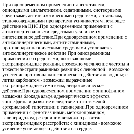
При одновременном применении с анестетиками,
опиоидными анальгетиками, седативными, снотворными
средствами, антипсихотическими средствами, с этанолом,
этанолсодержащими препаратами усиливается угнетающее
действие на ЦНС.При одновременном применении с
антигипертензивными средствами усиливается
гипотензивное действие.При одновременном применении с
антихолинергическими, антигистаминными,
противопаркинсоническими средствами усиливается
антихолинергическое действие.При одновременном
применении со средствами, вызывающими
экстрапирамидные реакции, возможно увеличение частоты и
тяжести экстрапирамидных реакций; с леводопой - возможно
угнетение противопаркинсонического действия леводопы; с
лития карбонатом - возможны выраженные
экстрапирамидные симптомы, нейротоксическое
действие.При одновременном применении с эпинефрином
возможна блокада альфа-адренергических эффектов
эпинефрина и развитие вследствие этого тяжелой
артериальной гипотензии и тахикардии.При одновременном
применении с фенотиазинами, метоклопрамидом,
галоперидолом, резерпином возможно развитие
экстрапирамидных расстройств; с хинидином - возможно
усиление угнетающего действия на сердце.