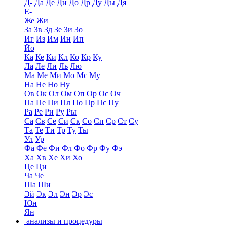
Д-
Да
Де
Ди
До
Др
Ду
Ды
Дя
Е-
Же
Жи
За
Зв
Зд
Зе
Зи
Зо
Иг
Из
Им
Ин
Ип
Йо
Ка
Ке
Ки
Кл
Ко
Кр
Ку
Ла
Ле
Ли
Ль
Лю
Ма
Ме
Ми
Мо
Мс
Му
На
Не
Но
Ну
Ов
Ок
Ол
Ом
Оп
Ор
Ос
Оч
Па
Пе
Пи
Пл
По
Пр
Пс
Пу
Ра
Ре
Ри
Ру
Ры
Са
Св
Се
Си
Ск
Со
Сп
Ср
Ст
Су
Та
Те
Ти
Тр
Ту
Ты
Ул
Ур
Фа
Фе
Фи
Фл
Фо
Фр
Фу
Фэ
Ха
Хв
Хе
Хи
Хо
Це
Ци
Ча
Че
Ша
Ши
Эй
Эк
Эл
Эн
Эр
Эс
Юн
Ян
анализы и процедуры