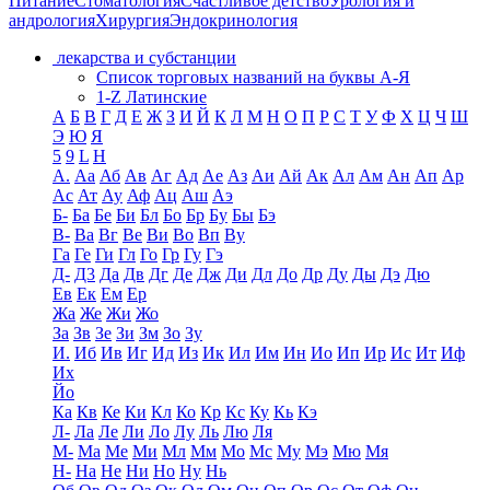
Питание
Стоматология
Счастливое детство
Урология и
андрология
Хирургия
Эндокринология
лекарства и субстанции
Список торговых названий на буквы А-Я
1-Z Латинские
А
Б
В
Г
Д
Е
Ж
З
И
Й
К
Л
М
Н
О
П
Р
С
Т
У
Ф
Х
Ц
Ч
Ш
Э
Ю
Я
5
9
L
H
А.
Аа
Аб
Ав
Аг
Ад
Ае
Аз
Аи
Ай
Ак
Ал
Ам
Ан
Ап
Ар
Ас
Ат
Ау
Аф
Ац
Аш
Аэ
Б-
Ба
Бе
Би
Бл
Бо
Бр
Бу
Бы
Бэ
В-
Ва
Вг
Ве
Ви
Во
Вп
Ву
Га
Ге
Ги
Гл
Го
Гр
Гу
Гэ
Д-
Д3
Да
Дв
Дг
Де
Дж
Ди
Дл
До
Др
Ду
Ды
Дэ
Дю
Ев
Ек
Ем
Ер
Жа
Же
Жи
Жо
За
Зв
Зе
Зи
Зм
Зо
Зу
И.
Иб
Ив
Иг
Ид
Из
Ик
Ил
Им
Ин
Ио
Ип
Ир
Ис
Ит
Иф
Их
Йо
Ка
Кв
Ке
Ки
Кл
Ко
Кр
Кс
Ку
Кь
Кэ
Л-
Ла
Ле
Ли
Ло
Лу
Ль
Лю
Ля
М-
Ма
Ме
Ми
Мл
Мм
Мо
Мс
Му
Мэ
Мю
Мя
Н-
На
Не
Ни
Но
Ну
Нь