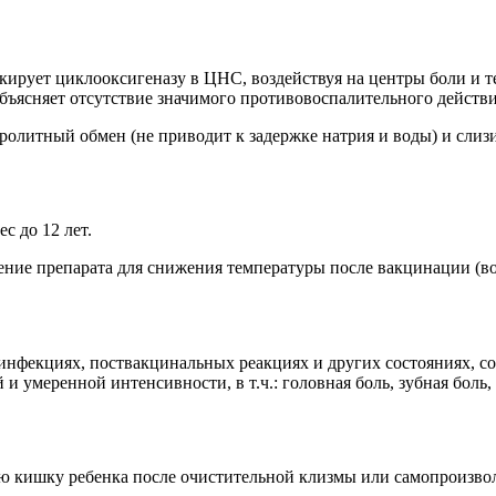
ирует циклооксигеназу в ЦНС, воздействуя на центры боли и т
бъясняет отсутствие значимого противовоспалительного действи
тролитный обмен (не приводит к задержке натрия и воды) и сли
с до 12 лет.
енение препарата для снижения температуры после вакцинации (
инфекциях, поствакцинальных реакциях и других состояниях, 
и умеренной интенсивности, в т.ч.: головная боль, зубная боль,
ую кишку ребенка после очистительной клизмы или самопроизв