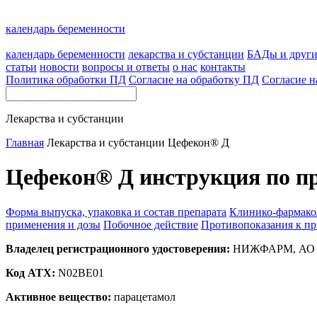
календарь беременности
календарь беременности
лекарства и субстанции
БАДы и друг
статьи
новости
вопросы и ответы
о нас
контакты
Политика обработки ПД
Согласие на обработку ПД
Согласие н
Лекарства и субстанции
Главная
Лекарства и субстанции
Цефекон® Д
Цефекон® Д инструкция по п
Форма выпуска, упаковка и состав препарата
Клинико-фармако
применения и дозы
Побочное действие
Противопоказания к п
Владелец регистрационного удостоверения:
НИЖФАРМ, АО (
Код ATX:
N02BE01
Активное вещество:
парацетамол