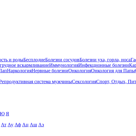
сть и роды
Бесплодие
Болезни сосудов
Болезни уха, горла, носа
Га
 грудное вскармливание
Иммунология
Инфекционные болезни
Ка
Пап
Наркология
Нервные болезни
Онкология
Онкология для Папы
Репродуктивная система мужчины
Сексология
Спорт, Отдых, Пи
Ю
Я
Ат
Ау
Аф
Ац
Аш
Аэ