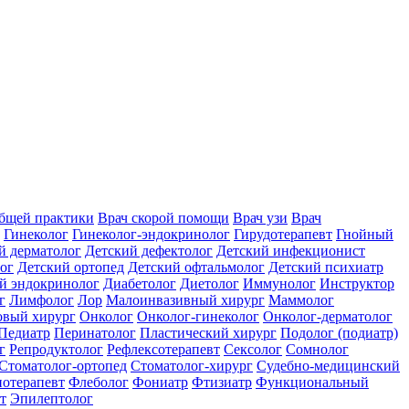
общей практики
Врач скорой помощи
Врач узи
Врач
Гинеколог
Гинеколог-эндокринолог
Гирудотерапевт
Гнойный
й дерматолог
Детский дефектолог
Детский инфекционист
ог
Детский ортопед
Детский офтальмолог
Детский психиатр
й эндокринолог
Диабетолог
Диетолог
Иммунолог
Инструктор
г
Лимфолог
Лор
Малоинвазивный хирург
Маммолог
вый хирург
Онколог
Онколог-гинеколог
Онколог-дерматолог
Педиатр
Перинатолог
Пластический хирург
Подолог (подиатр)
г
Репродуктолог
Рефлексотерапевт
Сексолог
Сомнолог
Стоматолог-ортопед
Стоматолог-хирург
Судебно-медицинский
отерапевт
Флеболог
Фониатр
Фтизиатр
Функциональный
т
Эпилептолог