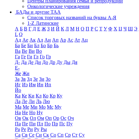
Центры планирования семьи и репродукции
Онкологические учреждения
БАДы и другие ТАА
Список торговых названий на буквы А-Я
1-Z Латинские
А
Б
В
Г
Д
Е
Ж
З
И
Й
К
Л
М
Н
О
П
Р
С
Т
У
Ф
Х
Ц
Ч
Ш
Э
L
Q
Ад
Ае
Ак
Ал
Ан
Ап
Ар
Ас
Ат
Ац
Ба
Бе
Би
Бл
Бо
Бр
Бь
Ва
Ве
Ви
Во
Га
Ге
Ги
Гл
Го
Гр
Д-
Да
Де
Ди
До
Др
Ду
Ды
Дя
Е-
Же
Жи
За
Зв
Зд
Зе
Зи
Зо
Иг
Из
Им
Ин
Ип
Йо
Ка
Ке
Ки
Кл
Ко
Кр
Ку
Ла
Ле
Ли
Ль
Лю
Ма
Ме
Ми
Мо
Мс
Му
На
Не
Но
Ну
Ов
Ок
Ол
Ом
Оп
Ор
Ос
Оч
Па
Пе
Пи
Пл
По
Пр
Пс
Пу
Ра
Ре
Ри
Ру
Ры
Са
Св
Се
Си
Ск
Со
Сп
Ср
Ст
Су