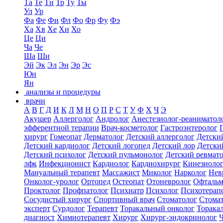
Та
Те
Ти
Тр
Ту
Ты
Ул
Ур
Фа
Фе
Фи
Фл
Фо
Фр
Фу
Фэ
Ха
Хв
Хе
Хи
Хо
Це
Ци
Ча
Че
Ша
Ши
Эй
Эк
Эл
Эн
Эр
Эс
Юн
Ян
анализы и процедуры
врачи
А
В
Г
Д
И
К
Л
М
Н
О
П
Р
С
Т
У
Ф
Х
Ч
Э
Акушер
Аллерголог
Андролог
Анестезиолог-реаниматол
эфферентной терапии
Врач-косметолог
Гастроэнтеролог
хирург
Гомеопат
Дерматолог
Детский аллерголог
Детски
Детский кардиолог
Детский логопед
Детский лор
Детски
Детский психолог
Детский пульмонолог
Детский ревмат
лфк
Инфекционист
Кардиолог
Кардиохирург
Кинезиоло
Мануальный терапевт
Массажист
Миколог
Нарколог
Нев
Онколог-уролог
Ортопед
Остеопат
Отоневролог
Офтальм
Проктолог
Профпатолог
Психиатр
Психолог
Психотерап
Сосудистый хирург
Спортивный врач
Стоматолог
Стомат
эксперт
Сурдолог
Терапевт
Торакальный онколог
Торака
диагност
Химиотерапевт
Хирург
Хирург-эндокринолог
Ч