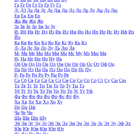
Га
Ге
Ги
Гл
Го
Гр
Гу
Гэ
Д-
Д3
Да
Дв
Дг
Де
Дж
Ди
Дл
До
Др
Ду
Ды
Дэ
Дю
Ев
Ек
Ем
Ер
Жа
Же
Жи
Жо
За
Зв
Зе
Зи
Зм
Зо
Зу
И.
Иб
Ив
Иг
Ид
Из
Ик
Ил
Им
Ин
Ио
Ип
Ир
Ис
Ит
Иф
И
Йо
Ка
Кв
Ке
Ки
Кл
Ко
Кр
Кс
Ку
Кь
Кэ
Л-
Ла
Ле
Ли
Ло
Лу
Ль
Лю
Ля
М-
Ма
Ме
Ми
Мл
Мм
Мо
Мс
Му
Мэ
Мю
Мя
Н-
На
Не
Ни
Но
Ну
Нь
Об
Ов
Од
Оз
Ок
Ол
Ом
Он
Оп
Ор
Ос
От
Оф
Оц
Па
Пе
Пз
Пи
Пк
Пл
Пн
По
Пр
Пс
Пу
Р-
Ра
Ре
Ри
Ро
Ру
Ры
Рэ
Ря
Са
Сб
Св
Се
Си
Ск
Сл
См
Сн
Со
Сп
Ср
Ст
Су
Сы
Сю
Та
Тв
Тг
Те
Ти
Тм
То
Тр
Ту
Ты
Тэ
Уб
Уг
Уз
Ук
Ул
Ум
Ун
Уп
Ур
Ус
Ут
Уф
Фа
Фе
Фи
Фл
Фо
Фр
Фс
Фт
Фу
Ха
Хв
Хе
Хи
Хл
Хо
Ху
Це
Ци
Цф
Ча
Че
Чи
Ша
Шв
Ши
Шу
Эб
Эв
Эг
Эд
Эз
Эй
Эк
Эл
Эм
Эн
Эп
Эр
Эс
Эт
Эу
Эф
Эх
Юв
Юг
Юм
Юн
Юп
Ют