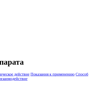
парата
ическое действие
Показания к применению
Способ
 взаимодействие