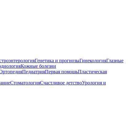
строэнтерология
Генетика и прогнозы
Гинекология
Глазные
рдиология
Кожные болезни
Ортопедия
Педиатрия
Первая помощь
Пластическая
тание
Стоматология
Счастливое детство
Урология и