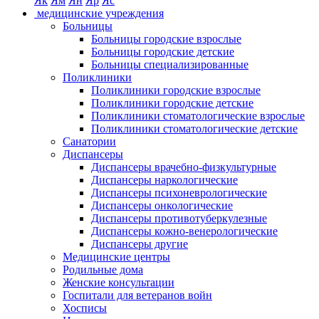
Як
Ям
Ян
Яр
Яс
медицинские учреждения
Больницы
Больницы городские взрослые
Больницы городские детские
Больницы специализированные
Поликлиники
Поликлиники городские взрослые
Поликлиники городские детские
Поликлиники стоматологические взрослые
Поликлиники стоматологические детские
Санатории
Диспансеры
Диспансеры врачебно-физкультурные
Диспансеры наркологические
Диспансеры психоневрологические
Диспансеры онкологические
Диспансеры противотуберкулезные
Диспансеры кожно-венерологические
Диспансеры другие
Медицинские центры
Родильные дома
Женские консультации
Госпитали для ветеранов войн
Хосписы