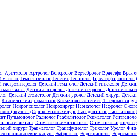
ог
Аритмолог
Артролог
Венеролог
Вертебролог
Врач лфк
Врач 
Гематолог
Гемостазиолог
Генетик
Гепатолог
Гериатр (геронтолог)
й гастроэнтеролог
Детский гематолог
Детский гинеколог
Детски
й массажист
Детский невролог
Детский нефролог
Детский онкол
олог
Детский стоматолог
Детский уролог
Детский хирург
Детски
г
Клинический фармаколог
Косметолог-эстетист
Лазерный хирур
ролог
Нейропсихолог
Нейрохирург
Неонатолог
Нефролог
Ожого
олог (окулист)
Офтальмолог-хирург
Парадонтолог
Паразитолог
евт
Пульмонолог
Радиолог
Реабилитолог
Ревматолог
Рентгеноло
олог-гигиенист
Стоматолог-имплантолог
Стоматолог-ортодонт
льный хирург
Травматолог
Трансфузиолог
Трихолог
Уролог
Физи
елюстно-лицевой хирург
Эмбриолог
Эндокринолог
Эндоскопис