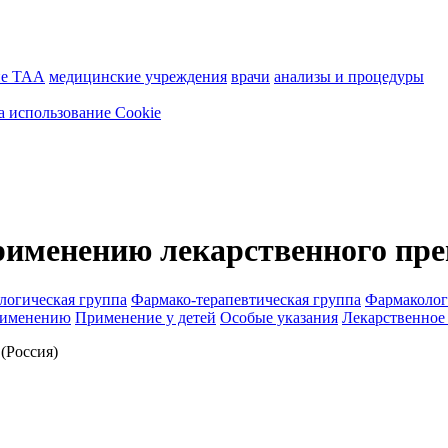
ие ТАА
медицинские учреждения
врачи
анализы и процедуры
а использование Cookie
рименению лекарственного пре
логическая группа
Фармако-терапевтическая группа
Фармаколог
рименению
Применение у детей
Особые указания
Лекарственное
Россия)