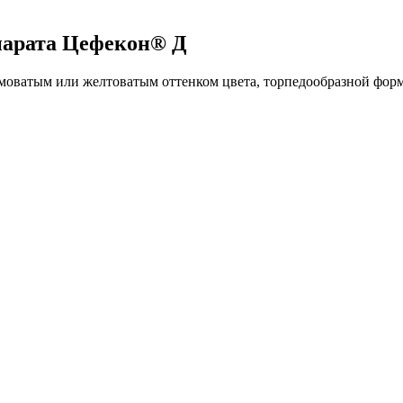
епарата Цефекон® Д
емоватым или желтоватым оттенком цвета, торпедообразной фор