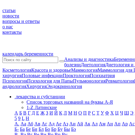
статьи
новости
вопросы и ответы
о нас
контакты
календарь беременности
Анализы и диагностика
Беременно
болезни
Диетология
Диетология и
Косметология
Красота и здоровье
Маммология
Маммология для 
хирургия
Половые инфекции
Проктология
Психиатрия
Психология
Психология для Папы
Пульмонология
Ревматология
андрология
Хирургия
Эндокринология
лекарства и субстанции
Список торговых названий на буквы А-Я
1-Z Латинские
А
Б
В
Г
Д
Е
Ж
З
И
Й
К
Л
М
Н
О
П
Р
С
Т
У
Ф
Х
Ц
Ч
Ш
Э
5
9
L
H
А.
Аа
Аб
Ав
Аг
Ад
Ае
Аз
Аи
Ай
Ак
Ал
Ам
Ан
Ап
Ар
Ас
Б-
Ба
Бе
Би
Бл
Бо
Бр
Бу
Бы
Бэ
В-
Ва
Вг
Ве
Ви
Во
Вп
Ву