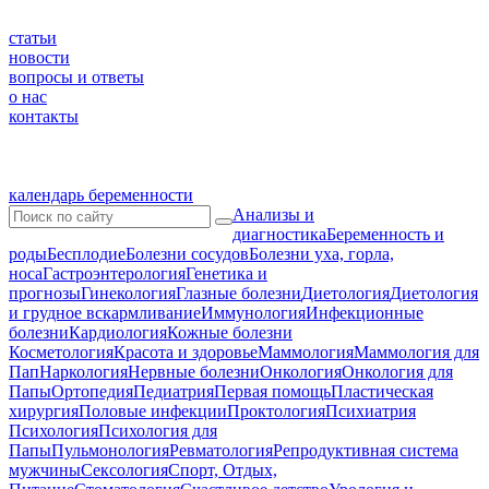
статьи
новости
вопросы и ответы
о нас
контакты
календарь беременности
Анализы и
диагностика
Беременность и
роды
Бесплодие
Болезни сосудов
Болезни уха, горла,
носа
Гастроэнтерология
Генетика и
прогнозы
Гинекология
Глазные болезни
Диетология
Диетология
и грудное вскармливание
Иммунология
Инфекционные
болезни
Кардиология
Кожные болезни
Косметология
Красота и здоровье
Маммология
Маммология для
Пап
Наркология
Нервные болезни
Онкология
Онкология для
Папы
Ортопедия
Педиатрия
Первая помощь
Пластическая
хирургия
Половые инфекции
Проктология
Психиатрия
Психология
Психология для
Папы
Пульмонология
Ревматология
Репродуктивная система
мужчины
Сексология
Спорт, Отдых,