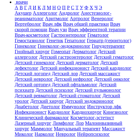
врачи
А
В
Г
Д
И
К
Л
М
Н
О
П
Р
С
Т
У
Ф
Х
Ч
Э
Акушер
Аллерголог
Андролог
Анестезиолог-
реаниматолог
Аритмолог
Артролог
Венеролог
Вертебролог
Врач лфк
Врач общей практики
Врач
скорой помощи
Врач узи
Врач эфферентной терапии
Врач-косметолог
Гастроэнтеролог
Гематолог
Гемостазиолог
Генетик
Гепатолог
Гериатр (геронтолог)
Гинеколог
Гинеколог-эндокринолог
Гирудотерапевт
Гнойный хирург
Гомеопат
Дерматолог
Детский
аллерголог
Детский гастроэнтеролог
Детский гематолог
Детский гинеколог
Детский дерматолог
Детский
дефектолог
Детский инфекционист
Детский кардиолог
Детский логопед
Детский лор
Детский массажист
Детский невролог
Детский нефролог
Детский онколог
Детский ортопед
Детский офтальмолог
Детский
психиатр
Детский психолог
Детский пульмонолог
Детский ревматолог
Детский стоматолог
Детский
уролог
Детский хирург
Детский эндокринолог
Диабетолог
Диетолог
Иммунолог
Инструктор лфк
Инфекционист
Кардиолог
Кардиохирург
Кинезиолог
Клинический фармаколог
Косметолог-эстетист
Лазерный хирург
Лимфолог
Лор
Малоинвазивный
хирург
Маммолог
Мануальный терапевт
Массажист
Миколог
Нарколог
Невролог
Нейропсихолог