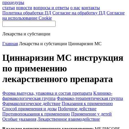
процедуры
статьи
новости
вопросы и ответы
о нас
контакты
Политика обработки ПД
Согласие на обработку ПД
Согласие
на использование Cookie
Лекарства и субстанции
Главная
Лекарства и субстанции
Циннаризин МС
Циннаризин МС инструкция
по применению
лекарственного препарата
Форма выпуска, упаковка и состав препарата
Клинико-
фармакологическая группа
Фармако-терапевтическая группа
Фармакологическое действие
Показания к применению
Способ применения и дозы
Побочное действие
Противопоказания к применению
Применение у детей
Особые указания
Лекарственное взаимодействие
Владелец регистрационного удостоверения:
МЕДИСОРБ,