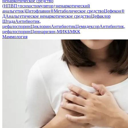
ненаркотическое средство
(НПВП+психостимулятор+ненаркотический
анальгетик)
Цитофлавин®
Метаболическое средство
Цефекон®
Д
Анальгетическое ненаркотическое средство
Цефаклор
Штада
Антибиотик,
цефалоспорин
Циклорин
Антибиотик
Цемидексор
Антибиотик,
цефалоспорин
Циннаризин-МИК
БМКК
Маммология