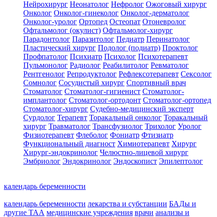
Нейрохирург
Неонатолог
Нефролог
Ожоговый хирург
Онколог
Онколог-гинеколог
Онколог-дерматолог
Онколог-уролог
Ортопед
Остеопат
Отоневролог
Офтальмолог (окулист)
Офтальмолог-хирург
Парадонтолог
Паразитолог
Педиатр
Перинатолог
Пластический хирург
Подолог (подиатр)
Проктолог
Профпатолог
Психиатр
Психолог
Психотерапевт
Пульмонолог
Радиолог
Реабилитолог
Ревматолог
Рентгенолог
Репродуктолог
Рефлексотерапевт
Сексолог
Сомнолог
Сосудистый хирург
Спортивный врач
Стоматолог
Стоматолог-гигиенист
Стоматолог-
имплантолог
Стоматолог-ортодонт
Стоматолог-ортопед
Стоматолог-хирург
Судебно-медицинский эксперт
Сурдолог
Терапевт
Торакальный онколог
Торакальный
хирург
Травматолог
Трансфузиолог
Трихолог
Уролог
Физиотерапевт
Флеболог
Фониатр
Фтизиатр
Функциональный диагност
Химиотерапевт
Хирург
Хирург-эндокринолог
Челюстно-лицевой хирург
Эмбриолог
Эндокринолог
Эндоскопист
Эпилептолог
календарь беременности
календарь беременности
лекарства и субстанции
БАДы и
другие ТАА
медицинские учреждения
врачи
анализы и