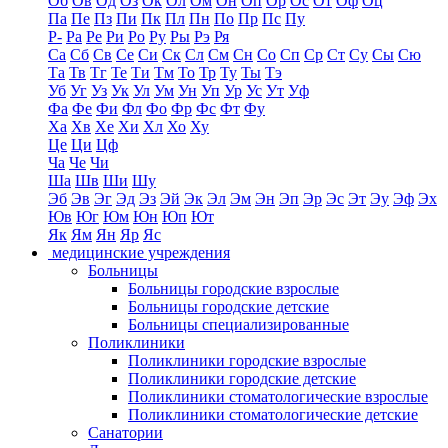
Об
Ов
Од
Оз
Ок
Ол
Ом
Он
Оп
Ор
Ос
От
Оф
Оц
Па
Пе
Пз
Пи
Пк
Пл
Пн
По
Пр
Пс
Пу
Р-
Ра
Ре
Ри
Ро
Ру
Ры
Рэ
Ря
Са
Сб
Св
Се
Си
Ск
Сл
См
Сн
Со
Сп
Ср
Ст
Су
Сы
Сю
Та
Тв
Тг
Те
Ти
Тм
То
Тр
Ту
Ты
Тэ
Уб
Уг
Уз
Ук
Ул
Ум
Ун
Уп
Ур
Ус
Ут
Уф
Фа
Фе
Фи
Фл
Фо
Фр
Фс
Фт
Фу
Ха
Хв
Хе
Хи
Хл
Хо
Ху
Це
Ци
Цф
Ча
Че
Чи
Ша
Шв
Ши
Шу
Эб
Эв
Эг
Эд
Эз
Эй
Эк
Эл
Эм
Эн
Эп
Эр
Эс
Эт
Эу
Эф
Эх
Юв
Юг
Юм
Юн
Юп
Ют
Як
Ям
Ян
Яр
Яс
медицинские учреждения
Больницы
Больницы городские взрослые
Больницы городские детские
Больницы специализированные
Поликлиники
Поликлиники городские взрослые
Поликлиники городские детские
Поликлиники стоматологические взрослые
Поликлиники стоматологические детские
Санатории