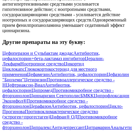
антигипертензивными средствами усиливается
гипотензивное действие; с ноотропными средствами,
сосудорасширяющими средствами - усиливается действие
ноотропных и сосудорасширяющих средств.Одновременный
прием фенилпропаноламина уменьшает седативный эффект
циннаризина.
Другие препараты на эту букву:
Цефоперазон и Сульбактам джодас
Антибиотик,
цефалоспорин+бета-лактамаз ингибитор
Цералин-
Лекфарм
Ноотропное средство
Цикортид
Циклокапс
Глюкокортикостероид для местного
применения
Цефамезин
Антибиотик, цефалоспорин
Цефазолин
"Биохеми"
Цетиризин
Противоаллергическое средство -
H
Цефтриаксон-Виал
Антибиотик,
цефалоспорин
Ципромед
Противомикробное средство -
фторхинолон
Циннаризин Севтополис
БМКК
Ципрофлоксацин
Экоцифол®
Противомикробное средство -
фторхинолон
Церафазон
Антибиотик, цефалоспорин
Цикло-
Прогинова
Противоклимактерическое средство
(эстроген+прогестаген)
Цифран® ОД
Противомикробное
средство -
фторхинолон
Ципралекс
Антидепрессант
Цитрамарин
Анальгети