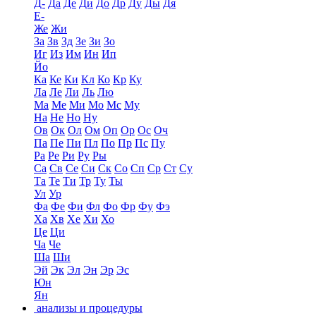
Д-
Да
Де
Ди
До
Др
Ду
Ды
Дя
Е-
Же
Жи
За
Зв
Зд
Зе
Зи
Зо
Иг
Из
Им
Ин
Ип
Йо
Ка
Ке
Ки
Кл
Ко
Кр
Ку
Ла
Ле
Ли
Ль
Лю
Ма
Ме
Ми
Мо
Мс
Му
На
Не
Но
Ну
Ов
Ок
Ол
Ом
Оп
Ор
Ос
Оч
Па
Пе
Пи
Пл
По
Пр
Пс
Пу
Ра
Ре
Ри
Ру
Ры
Са
Св
Се
Си
Ск
Со
Сп
Ср
Ст
Су
Та
Те
Ти
Тр
Ту
Ты
Ул
Ур
Фа
Фе
Фи
Фл
Фо
Фр
Фу
Фэ
Ха
Хв
Хе
Хи
Хо
Це
Ци
Ча
Че
Ша
Ши
Эй
Эк
Эл
Эн
Эр
Эс
Юн
Ян
анализы и процедуры