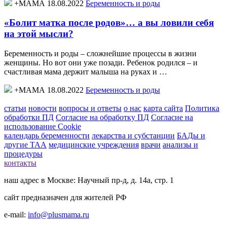
+МАМА 18.08.2022
Беременность и роды
«Болит матка после родов»… а вы ловили себя
на этой мысли?
Беременность и роды – сложнейшие процессы в жизни
женщины. Но вот они уже позади. Ребенок родился – и
счастливая мама держит малыша на руках и …
+МАМА 18.08.2022
Беременность и роды
статьи
новости
вопросы и ответы
о нас
карта сайта
Политика
обработки ПД
Согласие на обработку ПД
Согласие на
использование Cookie
календарь беременности
лекарства и субстанции
БАДы и
другие ТАА
медицинские учреждения
врачи
анализы и
процедуры
контакты
наш адрес в Москве: Научный пр-д, д. 14а, стр. 1
сайт предназначен для жителей РФ
e-mail:
info@plusmama.ru