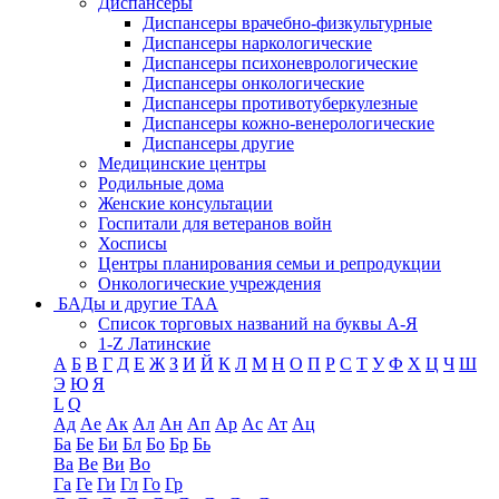
Диспансеры
Диспансеры врачебно-физкультурные
Диспансеры наркологические
Диспансеры психоневрологические
Диспансеры онкологические
Диспансеры противотуберкулезные
Диспансеры кожно-венерологические
Диспансеры другие
Медицинские центры
Родильные дома
Женские консультации
Госпитали для ветеранов войн
Хосписы
Центры планирования семьи и репродукции
Онкологические учреждения
БАДы и другие ТАА
Список торговых названий на буквы А-Я
1-Z Латинские
А
Б
В
Г
Д
Е
Ж
З
И
Й
К
Л
М
Н
О
П
Р
С
Т
У
Ф
Х
Ц
Ч
Ш
Э
Ю
Я
L
Q
Ад
Ае
Ак
Ал
Ан
Ап
Ар
Ас
Ат
Ац
Ба
Бе
Би
Бл
Бо
Бр
Бь
Ва
Ве
Ви
Во
Га
Ге
Ги
Гл
Го
Гр