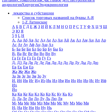
Питание
Стоматология
Счастливое детство
Урология и
андрология
Хирургия
Эндокринология
лекарства и субстанции
Список торговых названий на буквы А-Я
1-Z Латинские
А
Б
В
Г
Д
Е
Ж
З
И
Й
К
Л
М
Н
О
П
Р
С
Т
У
Ф
Х
Ц
Ч
Ш
Э
Ю
Я
5
9
L
H
А.
Аа
Аб
Ав
Аг
Ад
Ае
Аз
Аи
Ай
Ак
Ал
Ам
Ан
Ап
Ар
Ас
Ат
Ау
Аф
Ац
Аш
Аэ
Б-
Ба
Бе
Би
Бл
Бо
Бр
Бу
Бы
Бэ
В-
Ва
Вг
Ве
Ви
Во
Вп
Ву
Га
Ге
Ги
Гл
Го
Гр
Гу
Гэ
Д-
Д3
Да
Дв
Дг
Де
Дж
Ди
Дл
До
Др
Ду
Ды
Дэ
Дю
Ев
Ек
Ем
Ер
Жа
Же
Жи
Жо
За
Зв
Зе
Зи
Зм
Зо
Зу
И.
Иб
Ив
Иг
Ид
Из
Ик
Ил
Им
Ин
Ио
Ип
Ир
Ис
Ит
Иф
Их
Йо
Ка
Кв
Ке
Ки
Кл
Ко
Кр
Кс
Ку
Кь
Кэ
Л-
Ла
Ле
Ли
Ло
Лу
Ль
Лю
Ля
М-
Ма
Ме
Ми
Мл
Мм
Мо
Мс
Му
Мэ
Мю
Мя
Н-
На
Не
Ни
Но
Ну
Нь