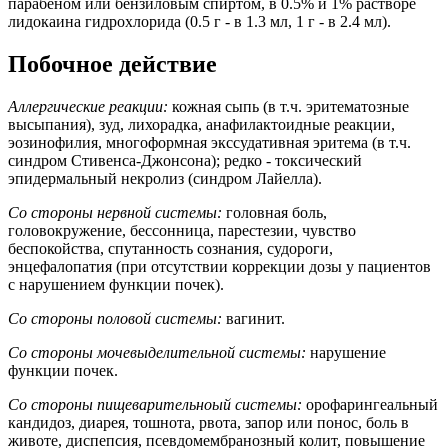
парабеном или бензиловым спиртом, в 0.5% и 1% растворе
лидокаина гидрохлорида (0.5 г - в 1.3 мл, 1 г - в 2.4 мл).
Побочное действие
Аллергические реакции:
кожная сыпь (в т.ч. эритематозные
высыпания), зуд, лихорадка, анафилактоидные реакции,
эозинофилия, многоформная экссудативная эритема (в т.ч.
синдром Стивенса-Джонсона); редко - токсический
эпидермальный некролиз (синдром Лайелла).
Со стороны нервной системы:
головная боль,
головокружение, бессонница, парестезии, чувство
беспокойства, спутанность сознания, судороги,
энцефалопатия (при отсутствии коррекции дозы у пациентов
с нарушением функции почек).
Со стороны половой
системы:
вагинит.
Со стороны мочевыделительной
системы:
нарушение
функции почек.
Со стороны пищеварительноый системы:
орофарингеальный
кандидоз, диарея, тошнота, рвота, запор или понос, боль в
животе, диспепсия, псевдомембранозный колит, повышение