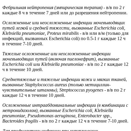
Фебрильная нейтропения
(эмпирическая терапия)
- в/в по 2 г
каждые 8 ч в течение 7 дней или до разрешения нейтропении.
Осложненные или неосложненные инфекции мочевыводящих
путей легкой и средней
тяжести, вызванные Escherichia coli,
Klebsiella pneumoniae, Proteus mirabilis -
в/в или в/м (только для
инфекций, вызванных Escherichia coli) по 0.5-1 г каждые 12 ч
в течение 7-10 дней.
Тяжелые осложненные или неосложненные инфекции
мочевыводящих путей
(
включая пиелонефрит), вызванные
Escherichia coli или Klebsiella pneumoniae -
в/в по 2 г каждые 12
ч в течение 10 дней.
Среднетяжелые и тяжелые инфекции кожи и мягких тканей
,
вызванные Staphylococcus
aureus (только метициллин-
чувствительные штаммы), Streptococcus pyogenes -
в/в по 2 г
каждые 12 ч в течение 10 дней.
Осложненные интраабдоминальные инфекции
(в комбинации с
метронидазолом), вызванные Escherichia coli, Klebsiella
pneumoniae, Pseudomonas aeruginosa, Enterobacter spp.,
Bacteroides fragilis -
в/в по 2 г каждые 12 ч в течение 7-10 дней.
Для
профилактики инфекции при хирургических