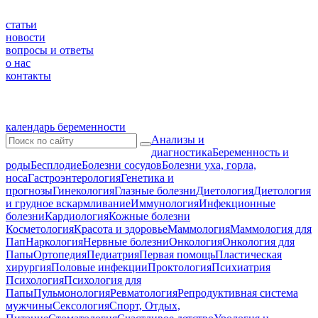
статьи
новости
вопросы и ответы
о нас
контакты
календарь беременности
Анализы и
диагностика
Беременность и
роды
Бесплодие
Болезни сосудов
Болезни уха, горла,
носа
Гастроэнтерология
Генетика и
прогнозы
Гинекология
Глазные болезни
Диетология
Диетология
и грудное вскармливание
Иммунология
Инфекционные
болезни
Кардиология
Кожные болезни
Косметология
Красота и здоровье
Маммология
Маммология для
Пап
Наркология
Нервные болезни
Онкология
Онкология для
Папы
Ортопедия
Педиатрия
Первая помощь
Пластическая
хирургия
Половые инфекции
Проктология
Психиатрия
Психология
Психология для
Папы
Пульмонология
Ревматология
Репродуктивная система
мужчины
Сексология
Спорт, Отдых,