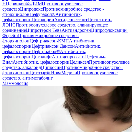
H
Цервикон®-ДИМ
Противоопухолевое
средство
Ципродокс
Противомикробное средство -
фторхинолон
Цефурабол®
Антибиотик,
цефалоспорин
Циталорин
Антидепрессант
Цисплатин-
ЛЭНС
Противоопухолевое средство, алкилирующее
соединение
Ципротерон-Тева
Антиандроген
Ципрофлоксацин-
Ферейн
Противомикробное средство -
фторхинолон
Цефтриаксон-КМП
Антибиотик,
цефалоспорин
Цефтриаксон Дансон
Антибиотик,
цефалоспорин
Цефтриабол®
Антибиотик,
цефалоспорин
Циталифт
Антидепрессант
Цефепим-
Виал
Антибиотик, цефалоспорин
Целиксел
Противоопухолевое
средство, алкалоид
Ципросин
Противомикробное средство -
фторхинолон
Цитозар® НоваМедика
Противоопухолевое
средство, антиметаболит
Маммология