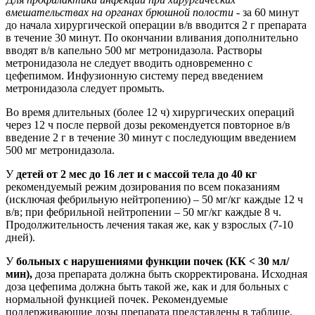
вмешательствах на органах брюшной полости -
за 60 минут
до начала хирургической операции в/в вводится 2 г препарата
в течение 30 минут. По окончании вливания дополнительно
вводят в/в капельно 500 мг метронидазола. Растворы
метронидазола не следует вводить одновременно с
цефепимом. Инфузионную систему перед введением
метронидазола следует промыть.
Во время длительных (более 12 ч) хирургических операций
через 12 ч после первой дозы рекомендуется повторное в/в
введение 2 г в течение 30 минут с последующим введением
500 мг метронидазола.
У
детей от 2 мес до 16 лет и с массой тела до 40 кг
рекомендуемый режим дозирования по всем показаниям
(исключая фебрильную нейтропению) – 50 мг/кг каждые 12 ч
в/в; при фебрильной нейтропении – 50 мг/кг каждые 8 ч.
Продолжительность лечения такая же, как у взрослых (7-10
дней).
У
больных с нарушениями функции почек (КК < 30 мл/
мин),
доза препарата должна быть скорректирована. Исходная
доза цефепима должна быть такой же, как и для больных с
нормальной функцией почек. Рекомендуемые
поддерживающие дозы препарата представлены в таблице.