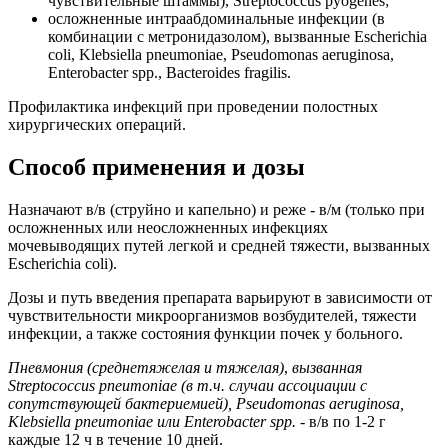
чувствительные штаммы), Streptococcus pyogenes;
осложненные интраабдоминальные инфекции (в
комбинации с метронидазолом), вызванные Escherichia
coli, Klebsiella pneumoniae, Pseudomonas aeruginosa,
Enterobacter spp., Bacteroides fragilis.
Профилактика инфекций при проведении полостных
хирургических операций.
Способ применения и дозы
Назначают в/в (струйно и капельно) и реже - в/м (только при
осложненных или неосложненных инфекциях
мочевыводящих путей легкой и средней тяжести, вызванных
Escherichia coli).
Дозы и путь введения препарата варьируют в зависимости от
чувствительности микроорганизмов возбудителей, тяжести
инфекции, а также состояния функции почек у больного.
Пневмония (среднетяжелая и тяжелая)
,
вызванная
Streptococcus pneumoniae (в т.ч. случаи ассоциации с
сопутствующей бактериемией), Pseudomonas aeruginosa,
Klebsiella pneumoniae или Enterobacter spp.
- в/в по 1-2 г
каждые 12 ч в течение 10 дней.