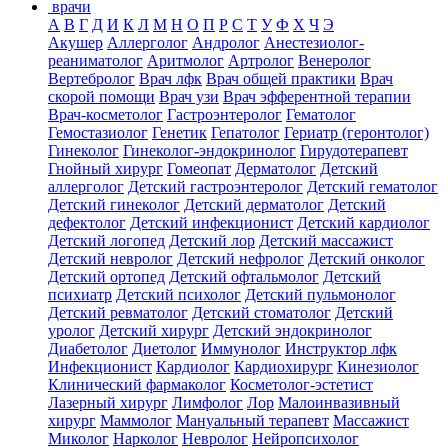
врачи
А
В
Г
Д
И
К
Л
М
Н
О
П
Р
С
Т
У
Ф
Х
Ч
Э
Акушер
Аллерголог
Андролог
Анестезиолог-
реаниматолог
Аритмолог
Артролог
Венеролог
Вертебролог
Врач лфк
Врач общей практики
Врач
скорой помощи
Врач узи
Врач эфферентной терапии
Врач-косметолог
Гастроэнтеролог
Гематолог
Гемостазиолог
Генетик
Гепатолог
Гериатр (геронтолог)
Гинеколог
Гинеколог-эндокринолог
Гирудотерапевт
Гнойный хирург
Гомеопат
Дерматолог
Детский
аллерголог
Детский гастроэнтеролог
Детский гематолог
Детский гинеколог
Детский дерматолог
Детский
дефектолог
Детский инфекционист
Детский кардиолог
Детский логопед
Детский лор
Детский массажист
Детский невролог
Детский нефролог
Детский онколог
Детский ортопед
Детский офтальмолог
Детский
психиатр
Детский психолог
Детский пульмонолог
Детский ревматолог
Детский стоматолог
Детский
уролог
Детский хирург
Детский эндокринолог
Диабетолог
Диетолог
Иммунолог
Инструктор лфк
Инфекционист
Кардиолог
Кардиохирург
Кинезиолог
Клинический фармаколог
Косметолог-эстетист
Лазерный хирург
Лимфолог
Лор
Малоинвазивный
хирург
Маммолог
Мануальный терапевт
Массажист
Миколог
Нарколог
Невролог
Нейропсихолог