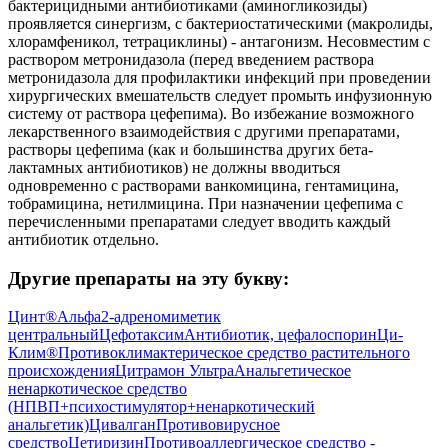
бактерицидными антибиотиками (аминогликозиды)
проявляется синергизм, с бактериостатическими (макролиды,
хлорамфеникол, тетрациклины) - антагонизм. Несовместим с
раствором метронидазола (перед введением раствора
метронидазола для профилактики инфекций при проведении
хирургических вмешательств следует промыть инфузионную
систему от раствора цефепима). Во избежание возможного
лекарственного взаимодействия с другими препаратами,
растворы цефепима (как и большинства других бета-
лактамных антибиотиков) не должны вводиться
одновременно с растворами ванкомицина, гентамицина,
тобрамицина, нетилмицина. При назначении цефепима с
перечисленными препаратами следует вводить каждый
антибиотик отдельно.
Другие препараты на эту букву:
Цинт®
Альфа2-адреномиметик
центральный
Цефотаксим
Антибиотик, цефалоспорин
Ци-
Клим®
Противоклимактерическое средство растительного
происхождения
Цитрамон Ультра
Анальгетическое
ненаркотическое средство
(НПВП+психостимулятор+ненаркотический
анальгетик)
Цивалган
Противовирусное
средство
Цетиризин
Противоаллергическое средство -