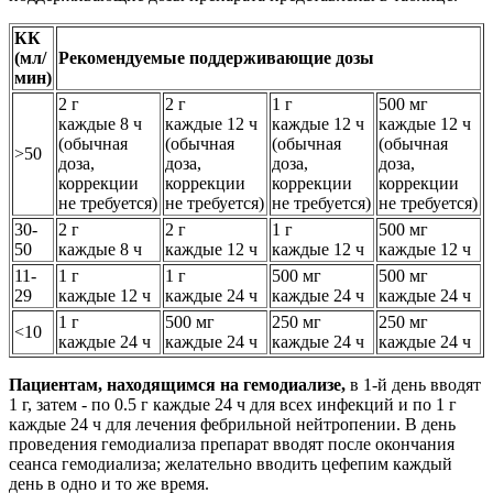
КК
(мл/
Рекомендуемые поддерживающие дозы
мин)
2 г
2 г
1 г
500 мг
каждые 8 ч
каждые 12 ч
каждые 12 ч
каждые 12 ч
(обычная
(обычная
(обычная
(обычная
>50
доза,
доза,
доза,
доза,
коррекции
коррекции
коррекции
коррекции
не требуется)
не требуется)
не требуется)
не требуется)
30-
2 г
2 г
1 г
500 мг
50
каждые 8 ч
каждые 12 ч
каждые 12 ч
каждые 12 ч
11-
1 г
1 г
500 мг
500 мг
29
каждые 12 ч
каждые 24 ч
каждые 24 ч
каждые 24 ч
1 г
500 мг
250 мг
250 мг
<10
каждые 24 ч
каждые 24 ч
каждые 24 ч
каждые 24 ч
Пациентам, находящимся на гемодиализе,
в 1-й день вводят
1 г, затем - по 0.5 г каждые 24 ч для всех инфекций и по 1 г
каждые 24 ч для лечения фебрильной нейтропении. В день
проведения гемодиализа препарат вводят после окончания
сеанса гемодиализа; желательно вводить цефепим каждый
день в одно и то же время.