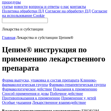
процедуры
статьи
новости
вопросы и ответы
о нас
контакты
Политика обработки ПД
Согласие на обработку ПД
Согласие
на использование Cookie
Лекарства и субстанции
Главная
Лекарства и субстанции
Цепим®
Цепим® инструкция по
применению лекарственного
препарата
Форма выпуска, упаковка и состав препарата
Клинико-
фармакологическая группа
Фармако-терапевтическая группа
Фармакологическое действие
Показания к применению
Способ применения и дозы
Побочное действие
Противопоказания к применению
Применение у детей
Особые указания
Лекарственное взаимодействие
Владелец регистрационного удостоверения:
БИОКОМ