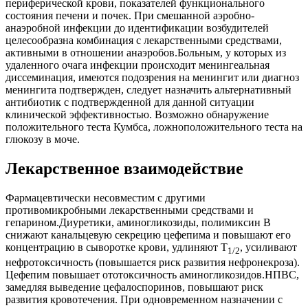
периферической крови, показателей функционального
состояния печени и почек. При смешанной аэробно-
анаэробной инфекции до идентификации возбудителей
целесообразна комбинация с лекарственными средствами,
активными в отношении анаэробов.Больным, у которых из
удаленного очага инфекции происходит менингеальная
диссеминация, имеются подозрения на менингит или диагноз
менингита подтвержден, следует назначить альтернативный
антибиотик с подтвержденной для данной ситуации
клинической эффективностью. Возможно обнаружение
положительного теста Кумбса, ложноположительного теста на
глюкозу в моче.
Лекарственное взаимодействие
Фармацевтически несовместим с другими
противомикробными лекарственными средствами и
гепарином.Диуретики, аминогликозиды, полимиксин В
снижают канальцевую секрецию цефепима и повышают его
концентрацию в сыворотке крови, удлиняют Т
, усиливают
1/2
нефротоксичность (повышается риск развития нефронекроза).
Цефепим повышает ототоксичность аминогликозидов.НПВС,
замедляя выведение цефалоспоринов, повышают риск
развития кровотечения. При одновременном назначении с