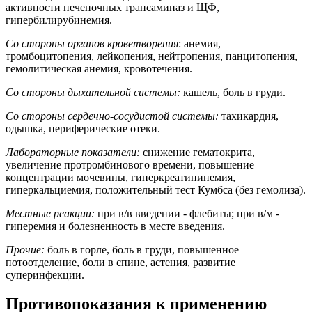
активности печеночных трансаминаз и ЩФ,
гипербилирубинемия.
Со стороны органов кроветворения
: анемия,
тромбоцитопения, лейкопения, нейтропения, панцитопения,
гемолитическая анемия, кровотечения.
Со стороны дыхательной
системы:
кашель, боль в груди.
Со стороны сердечно-сосудистой системы:
тахикардия,
одышка, периферические отеки.
Лабораторные показатели:
снижение гематокрита,
увеличение протромбинового времени, повышение
концентрации мочевины, гиперкреатининемия,
гиперкальциемия, положительный тест Кумбса (без гемолиза).
Местные реакции:
при в/в введении - флебиты; при в/м -
гиперемия и болезненность в месте введения.
Прочие:
боль в горле, боль в груди, повышенное
потоотделение, боли в спине, астения, развитие
суперинфекции.
Противопоказания к применению