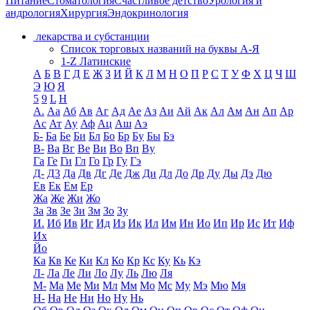
Питание
Стоматология
Счастливое детство
Урология и
андрология
Хирургия
Эндокринология
лекарства и субстанции
Список торговых названий на буквы А-Я
1-Z Латинские
А
Б
В
Г
Д
Е
Ж
З
И
Й
К
Л
М
Н
О
П
Р
С
Т
У
Ф
Х
Ц
Ч
Ш
Э
Ю
Я
5
9
L
H
А.
Аа
Аб
Ав
Аг
Ад
Ае
Аз
Аи
Ай
Ак
Ал
Ам
Ан
Ап
Ар
Ас
Ат
Ау
Аф
Ац
Аш
Аэ
Б-
Ба
Бе
Би
Бл
Бо
Бр
Бу
Бы
Бэ
В-
Ва
Вг
Ве
Ви
Во
Вп
Ву
Га
Ге
Ги
Гл
Го
Гр
Гу
Гэ
Д-
Д3
Да
Дв
Дг
Де
Дж
Ди
Дл
До
Др
Ду
Ды
Дэ
Дю
Ев
Ек
Ем
Ер
Жа
Же
Жи
Жо
За
Зв
Зе
Зи
Зм
Зо
Зу
И.
Иб
Ив
Иг
Ид
Из
Ик
Ил
Им
Ин
Ио
Ип
Ир
Ис
Ит
Иф
Их
Йо
Ка
Кв
Ке
Ки
Кл
Ко
Кр
Кс
Ку
Кь
Кэ
Л-
Ла
Ле
Ли
Ло
Лу
Ль
Лю
Ля
М-
Ма
Ме
Ми
Мл
Мм
Мо
Мс
Му
Мэ
Мю
Мя
Н-
На
Не
Ни
Но
Ну
Нь