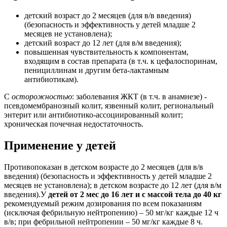
детский возраст до 2 месяцев (для в/в введения)
(безопасность и эффективность у детей младше 2
месяцев не установлена);
детский возраст до 12 лет (для в/м введения);
повышенная чувствительность к компонентам,
входящим в состав препарата (в т.ч. к цефалоспоринам,
пенициллинам и другим бета-лактамным
антибиотикам).
С
осторожностью
: заболевания ЖКТ (в т.ч. в анамнезе) -
псевдомембранозный колит, язвенный колит, региональный
энтерит или антибиотико-ассоциированный колит;
хроническая почечная недостаточность.
Применение у детей
Противопоказан в детском возрасте до 2 месяцев (для в/в
введения) (безопасность и эффективность у детей младше 2
месяцев не установлена); в детском возрасте до 12 лет (для в/м
введения).У
детей от 2 мес до 16 лет и с массой тела до 40 кг
рекомендуемый режим дозирования по всем показаниям
(исключая фебрильную нейтропению) – 50 мг/кг каждые 12 ч
в/в; при фебрильной нейтропении – 50 мг/кг каждые 8 ч.