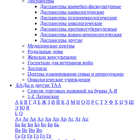
Диспансеры
Диспансеры врачебно-физкультурные
Диспансеры наркологические
Диспансеры психоневрологические
Диспансеры онкологические
Диспансеры противотуберкулезные
Диспансеры кожно-венерологические
Диспансеры другие
Медицинские центры
Родильные дома
Женские консультации
Госпитали для ветеранов войн
Хосписы
Центры планирования семьи и репродукции
Онкологические учреждения
БАДы и другие ТАА
Список торговых названий на буквы А-Я
1-Z Латинские
А
Б
В
Г
Д
Е
Ж
З
И
Й
К
Л
М
Н
О
П
Р
С
Т
У
Ф
Х
Ц
Ч
Ш
Э
Ю
Я
L
Q
Ад
Ае
Ак
Ал
Ан
Ап
Ар
Ас
Ат
Ац
Ба
Бе
Би
Бл
Бо
Бр
Бь
Ва
Ве
Ви
Во
Га
Ге
Ги
Гл
Го
Гр