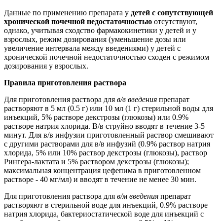
Данные по применению препарата у
детей с сопутствующей
хронической почечной недостаточностью
отсутствуют,
однако, учитывая сходство фармакокинетики у детей и у
взрослых, режим дозирования (уменьшение дозы или
увеличение интервала между введениями) у детей с
хронической почечной недостаточностью сходен с режимом
дозирования у взрослых.
Правила приготовления раствора
Для приготовления раствора для
в/в введения
препарат
растворяют в 5 мл (0.5 г) или 10 мл (1 г) стерильной воды для
инъекций, 5% растворе декстрозы (глюкозы) или 0.9%
растворе натрия хлорида. В/в струйно вводят в течение 3-5
минут. Для в/в инфузии приготовленный раствор смешивают
с другими растворами для в/в инфузий (0.9% раствор натрия
хлорида, 5% или 10% раствор декстрозы (глюкозы), раствор
Рингера-лактата и 5% раствором декстрозы (глюкозы);
максимальная концентрация цефепима в приготовленном
растворе - 40 мг/мл) и вводят в течение не менее 30 мин.
Для приготовления раствора для
в/м введения
препарат
растворяют в стерильной воде для инъекций, 0.9% растворе
натрия хлорида, бактериостатической воде для инъекций с