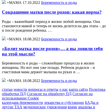
+МАМА 17.10.2022
Беременность и роды
Сокращение матки после родов: какая норма?
Роды – важнейший период в жизни любой женщины. Она
становится мамой и теперь ее жизнь делится на два этапа – до
и после рождения ребенка. …
+МАМА 18.08.2022
Беременность и роды
«Болит матка после родов»… а вы ловили себя
на этой мысли?
Беременность и роды – сложнейшие процессы в жизни
женщины. Но вот они уже позади. Ребенок родился – и
счастливая мама держит малыша на руках и …
+МАМА 18.08.2022
Беременность и роды
статьи
новости
вопросы и ответы
о нас
карта сайта
Политика
обработки ПД
Согласие на обработку ПД
Согласие на
использование Cookie
календарь беременности
лекарства и субстанции
БАДы и
другие ТАА
медицинские учреждения
врачи
анализы и