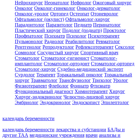
Нейрохирург
Неонатолог
Нефролог
Ожоговый хирург
Онколог
Онколог-гинеколог
Онколог-дерматолог
Онколог-уролог
Ортопед
Остеопат
Отоневролог
Офтальмолог (окулист)
Офтальмолог-хирург
Парадонтолог
Паразитолог
Педиатр
Перинатолог
Пластический хирург
Подолог (подиатр)
Проктолог
Профпатолог
Психиатр
Психолог
Психотерапевт
Пульмонолог
Радиолог
Реабилитолог
Ревматолог
Рентгенолог
Репродуктолог
Рефлексотерапевт
Сексолог
Сомнолог
Сосудистый хирург
Спортивный врач
Стоматолог
Стоматолог-гигиенист
Стоматолог-
имплантолог
Стоматолог-ортодонт
Стоматолог-ортопед
Стоматолог-хирург
Судебно-медицинский эксперт
Сурдолог
Терапевт
Торакальный онколог
Торакальный
хирург
Травматолог
Трансфузиолог
Трихолог
Уролог
Физиотерапевт
Флеболог
Фониатр
Фтизиатр
Функциональный диагност
Химиотерапевт
Хирург
Хирург-эндокринолог
Челюстно-лицевой хирург
Эмбриолог
Эндокринолог
Эндоскопист
Эпилептолог
календарь беременности
календарь беременности
лекарства и субстанции
БАДы и
другие ТАА
медицинские учреждения
врачи
анализы и