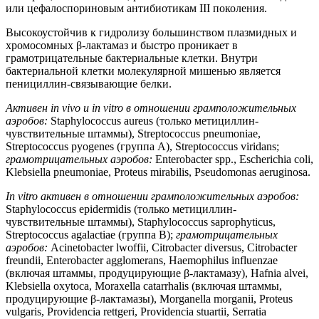
или цефалоспориновым антибиотикам III поколения.
Высокоустойчив к гидролизу большинством плазмидных и
хромосомных β-лактамаз и быстро проникает в
грамотрицательные бактериальные клетки. Внутри
бактериальной клетки молекулярной мишенью является
пенициллин-связывающие белки.
Активен in vivo и in vitro в отношении грамположительных
аэробов:
Staphylococcus aureus (только метициллин-
чувствительные штаммы), Streptococcus pneumoniae,
Streptococcus pyogenes (группа A), Streptococcus viridans;
грамотрицательных аэробов:
Enterobacter spp., Escherichia coli,
Klebsiella pneumoniae, Proteus mirabilis, Pseudomonas aeruginosa.
In vitro активен в отношении грамположительных аэробов:
Staphylococcus epidermidis (только метициллин-
чувствительные штаммы), Staphylococcus saprophyticus,
Streptococcus agalactiae (группа В);
грамотрицательных
аэробов:
Acinetobacter lwoffii, Citrobacter diversus, Citrobacter
freundii, Enterobacter agglomerans, Haemophilus influenzae
(включая штаммы, продуцирующие β-лактамазу), Hafnia alvei,
Klebsiella oxytoca, Moraxella catarrhalis (включая штаммы,
продуцирующие β-лактамазы), Morganella morganii, Proteus
vulgaris, Providencia rettgeri, Providencia stuartii, Serratia