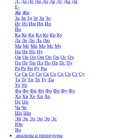
Д-
Да
Де
Ди
До
Др
Ду
Ды
Дя
Е-
Же
Жи
За
Зв
Зд
Зе
Зи
Зо
Иг
Из
Им
Ин
Ип
Йо
Ка
Ке
Ки
Кл
Ко
Кр
Ку
Ла
Ле
Ли
Ль
Лю
Ма
Ме
Ми
Мо
Мс
Му
На
Не
Но
Ну
Ов
Ок
Ол
Ом
Оп
Ор
Ос
Оч
Па
Пе
Пи
Пл
По
Пр
Пс
Пу
Ра
Ре
Ри
Ру
Ры
Са
Св
Се
Си
Ск
Со
Сп
Ср
Ст
Су
Та
Те
Ти
Тр
Ту
Ты
Ул
Ур
Фа
Фе
Фи
Фл
Фо
Фр
Фу
Фэ
Ха
Хв
Хе
Хи
Хо
Це
Ци
Ча
Че
Ша
Ши
Эй
Эк
Эл
Эн
Эр
Эс
Юн
Ян
анализы и процедуры