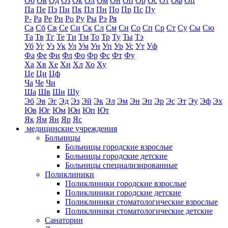
Об
Ов
Од
Оз
Ок
Ол
Ом
Он
Оп
Ор
Ос
От
Оф
Оц
Па
Пе
Пз
Пи
Пк
Пл
Пн
По
Пр
Пс
Пу
Р-
Ра
Ре
Ри
Ро
Ру
Ры
Рэ
Ря
Са
Сб
Св
Се
Си
Ск
Сл
См
Сн
Со
Сп
Ср
Ст
Су
Сы
Сю
Та
Тв
Тг
Те
Ти
Тм
То
Тр
Ту
Ты
Тэ
Уб
Уг
Уз
Ук
Ул
Ум
Ун
Уп
Ур
Ус
Ут
Уф
Фа
Фе
Фи
Фл
Фо
Фр
Фс
Фт
Фу
Ха
Хв
Хе
Хи
Хл
Хо
Ху
Це
Ци
Цф
Ча
Че
Чи
Ша
Шв
Ши
Шу
Эб
Эв
Эг
Эд
Эз
Эй
Эк
Эл
Эм
Эн
Эп
Эр
Эс
Эт
Эу
Эф
Эх
Юв
Юг
Юм
Юн
Юп
Ют
Як
Ям
Ян
Яр
Яс
медицинские учреждения
Больницы
Больницы городские взрослые
Больницы городские детские
Больницы специализированные
Поликлиники
Поликлиники городские взрослые
Поликлиники городские детские
Поликлиники стоматологические взрослые
Поликлиники стоматологические детские
Санатории