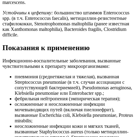
marcescens.
Устойчивы к цефепиму:
большинство штаммов Enterococcus
spp. (в т.ч. Enterococcus faecalis), метициллин-резистентные
стафилококки, Stenotrophomonas maltophilia (ранее известная
как Xanthomonas maltophilia), Bacteroides fragilis, Clostridium
difficile.
Показания к применению
Инфекционно-воспалительные заболевания, вызванные
чувствительными к препарату микроорганизмами:
пневмония (среднетяжелая и тяжелая), вызванная
Streptococcus pneumoniae (в т.ч. случаи ассоциации с
сопутствующей бактериемией), Pseudomonas aeruginosa,
Klebsiella pneumoniae или Enterobacter spp.;
фебрильная нейтропения (эмпирическая терапия);
осложненные и неосложненные инфекции
мочевыводящих путей (включая пиелонефрит),
вызванные Escherichia coli, Klebsiella pneumoniae, Proteus
mirabilis;
неосложненные инфекции кожи и мягких тканей,
вызванные Staphylococcus aureus (только метициллин-