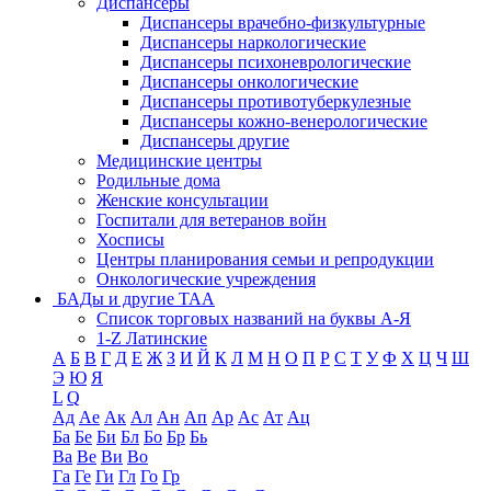
Диспансеры
Диспансеры врачебно-физкультурные
Диспансеры наркологические
Диспансеры психоневрологические
Диспансеры онкологические
Диспансеры противотуберкулезные
Диспансеры кожно-венерологические
Диспансеры другие
Медицинские центры
Родильные дома
Женские консультации
Госпитали для ветеранов войн
Хосписы
Центры планирования семьи и репродукции
Онкологические учреждения
БАДы и другие ТАА
Список торговых названий на буквы А-Я
1-Z Латинские
А
Б
В
Г
Д
Е
Ж
З
И
Й
К
Л
М
Н
О
П
Р
С
Т
У
Ф
Х
Ц
Ч
Ш
Э
Ю
Я
L
Q
Ад
Ае
Ак
Ал
Ан
Ап
Ар
Ас
Ат
Ац
Ба
Бе
Би
Бл
Бо
Бр
Бь
Ва
Ве
Ви
Во
Га
Ге
Ги
Гл
Го
Гр