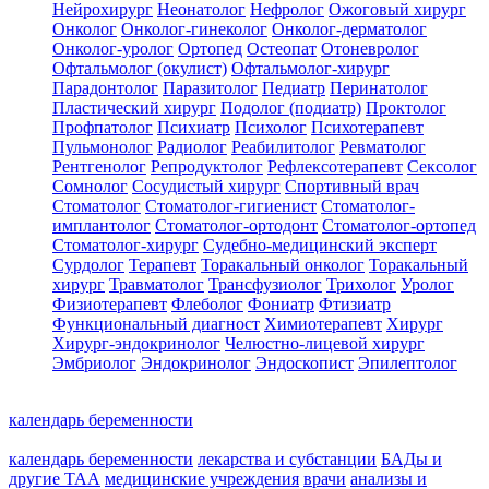
Нейрохирург
Неонатолог
Нефролог
Ожоговый хирург
Онколог
Онколог-гинеколог
Онколог-дерматолог
Онколог-уролог
Ортопед
Остеопат
Отоневролог
Офтальмолог (окулист)
Офтальмолог-хирург
Парадонтолог
Паразитолог
Педиатр
Перинатолог
Пластический хирург
Подолог (подиатр)
Проктолог
Профпатолог
Психиатр
Психолог
Психотерапевт
Пульмонолог
Радиолог
Реабилитолог
Ревматолог
Рентгенолог
Репродуктолог
Рефлексотерапевт
Сексолог
Сомнолог
Сосудистый хирург
Спортивный врач
Стоматолог
Стоматолог-гигиенист
Стоматолог-
имплантолог
Стоматолог-ортодонт
Стоматолог-ортопед
Стоматолог-хирург
Судебно-медицинский эксперт
Сурдолог
Терапевт
Торакальный онколог
Торакальный
хирург
Травматолог
Трансфузиолог
Трихолог
Уролог
Физиотерапевт
Флеболог
Фониатр
Фтизиатр
Функциональный диагност
Химиотерапевт
Хирург
Хирург-эндокринолог
Челюстно-лицевой хирург
Эмбриолог
Эндокринолог
Эндоскопист
Эпилептолог
календарь беременности
календарь беременности
лекарства и субстанции
БАДы и
другие ТАА
медицинские учреждения
врачи
анализы и