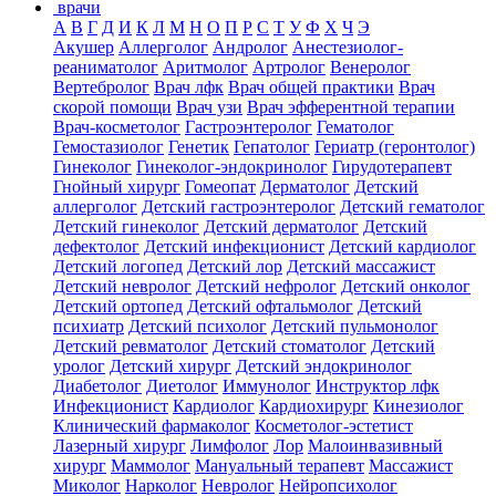
врачи
А
В
Г
Д
И
К
Л
М
Н
О
П
Р
С
Т
У
Ф
Х
Ч
Э
Акушер
Аллерголог
Андролог
Анестезиолог-
реаниматолог
Аритмолог
Артролог
Венеролог
Вертебролог
Врач лфк
Врач общей практики
Врач
скорой помощи
Врач узи
Врач эфферентной терапии
Врач-косметолог
Гастроэнтеролог
Гематолог
Гемостазиолог
Генетик
Гепатолог
Гериатр (геронтолог)
Гинеколог
Гинеколог-эндокринолог
Гирудотерапевт
Гнойный хирург
Гомеопат
Дерматолог
Детский
аллерголог
Детский гастроэнтеролог
Детский гематолог
Детский гинеколог
Детский дерматолог
Детский
дефектолог
Детский инфекционист
Детский кардиолог
Детский логопед
Детский лор
Детский массажист
Детский невролог
Детский нефролог
Детский онколог
Детский ортопед
Детский офтальмолог
Детский
психиатр
Детский психолог
Детский пульмонолог
Детский ревматолог
Детский стоматолог
Детский
уролог
Детский хирург
Детский эндокринолог
Диабетолог
Диетолог
Иммунолог
Инструктор лфк
Инфекционист
Кардиолог
Кардиохирург
Кинезиолог
Клинический фармаколог
Косметолог-эстетист
Лазерный хирург
Лимфолог
Лор
Малоинвазивный
хирург
Маммолог
Мануальный терапевт
Массажист
Миколог
Нарколог
Невролог
Нейропсихолог