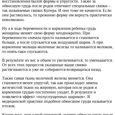
восстановления былой формы и упругости. Также за
обвисшую грудь после родов отвечают специальные связки –
так называемые связки Купера. И они тоже не качаются. Если
они растянулись, то прежнюю форму им вернуть практически
невозможно.
Ну а в ходе беременности и кормления ребенка грудь
женщины меняет свою форму неоднократно. При
беременности сначала просто наливается и становится
больше, а после спускается как воздушный шарик. А при
кормлении малыша молочные железы то наливаются молоком,
то опять-таки спускаются.
В результате их вес и объем то увеличивается, то уменьшается.
От всех этих процессов указанные выше связки
растягиваются и уже не собираются возвращаться назад.
Также самая ткань молочной железы меняется. Она
становится менее упругой, так как происходит замена
железистой ткани на жировую, которая после родов и
кормления грудью постепенно уходит. В результате и
появляется эффект «полуспущенных шариков». В
медицинской практике подобное обвисание груди называется
птозом.
Кроме того, еще одной причиной, почему обвисла грудь после