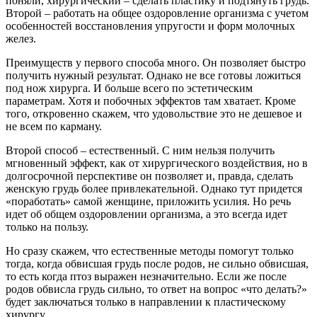
поняли, хирургический – сделать пластику и подтянуть грудь.
Второй – работать на общее оздоровление организма с учетом
особенностей восстановления упругости и форм молочных
желез.
Преимуществ у первого способа много. Он позволяет быстро
получить нужный результат. Однако не все готовы ложиться
под нож хирурга. И больше всего по эстетическим
параметрам. Хотя и побочных эффектов там хватает. Кроме
того, откровенно скажем, что удовольствие это не дешевое и
не всем по карману.
Второй способ – естественный. С ним нельзя получить
мгновенный эффект, как от хирургического воздействия, но в
долгосрочной перспективе он позволяет и, правда, сделать
женскую грудь более привлекательной. Однако тут придется
«поработать» самой женщине, приложить усилия. Но речь
идет об общем оздоровлении организма, а это всегда идет
только на пользу.
Но сразу скажем, что естественные методы помогут только
тогда, когда обвисшая грудь после родов, не сильно обвисшая,
то есть когда птоз выражен незначительно. Если же после
родов обвисла грудь сильно, то ответ на вопрос «что делать?»
будет заключаться только в направлении к пластическому
хирургу.