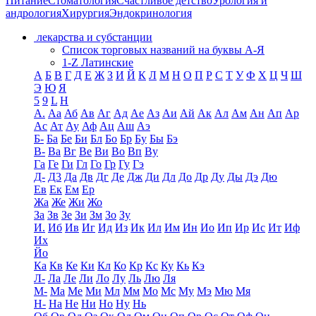
Питание
Стоматология
Счастливое детство
Урология и
андрология
Хирургия
Эндокринология
лекарства и субстанции
Список торговых названий на буквы А-Я
1-Z Латинские
А
Б
В
Г
Д
Е
Ж
З
И
Й
К
Л
М
Н
О
П
Р
С
Т
У
Ф
Х
Ц
Ч
Ш
Э
Ю
Я
5
9
L
H
А.
Аа
Аб
Ав
Аг
Ад
Ае
Аз
Аи
Ай
Ак
Ал
Ам
Ан
Ап
Ар
Ас
Ат
Ау
Аф
Ац
Аш
Аэ
Б-
Ба
Бе
Би
Бл
Бо
Бр
Бу
Бы
Бэ
В-
Ва
Вг
Ве
Ви
Во
Вп
Ву
Га
Ге
Ги
Гл
Го
Гр
Гу
Гэ
Д-
Д3
Да
Дв
Дг
Де
Дж
Ди
Дл
До
Др
Ду
Ды
Дэ
Дю
Ев
Ек
Ем
Ер
Жа
Же
Жи
Жо
За
Зв
Зе
Зи
Зм
Зо
Зу
И.
Иб
Ив
Иг
Ид
Из
Ик
Ил
Им
Ин
Ио
Ип
Ир
Ис
Ит
Иф
Их
Йо
Ка
Кв
Ке
Ки
Кл
Ко
Кр
Кс
Ку
Кь
Кэ
Л-
Ла
Ле
Ли
Ло
Лу
Ль
Лю
Ля
М-
Ма
Ме
Ми
Мл
Мм
Мо
Мс
Му
Мэ
Мю
Мя
Н-
На
Не
Ни
Но
Ну
Нь