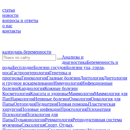
статьи
новости
вопросы и ответы
о нас
контакты
календарь беременности
Анализы и
диагностика
Беременность и
роды
Бесплодие
Болезни сосудов
Болезни уха, горла,
носа
Гастроэнтерология
Генетика и
прогнозы
Гинекология
Глазные болезни
Диетология
Диетология
и грудное вскармливание
Иммунология
Инфекционные
болезни
Кардиология
Кожные болезни
Косметология
Красота и здоровье
Маммология
Маммология для
Пап
Наркология
Нервные болезни
Онкология
Онкология для
Папы
Ортопедия
Педиатрия
Первая помощь
Пластическая
хирургия
Половые инфекции
Проктология
Психиатрия
Психология
Психология для
Папы
Пульмонология
Ревматология
Репродуктивная система
мужчины
Сексология
Спорт, Отдых,