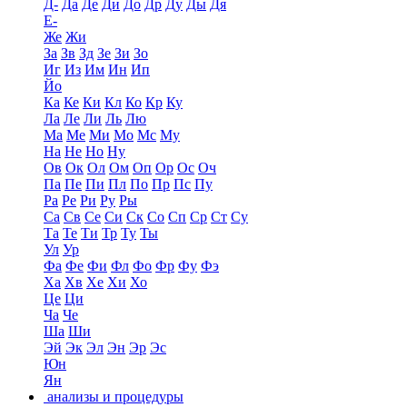
Д-
Да
Де
Ди
До
Др
Ду
Ды
Дя
Е-
Же
Жи
За
Зв
Зд
Зе
Зи
Зо
Иг
Из
Им
Ин
Ип
Йо
Ка
Ке
Ки
Кл
Ко
Кр
Ку
Ла
Ле
Ли
Ль
Лю
Ма
Ме
Ми
Мо
Мс
Му
На
Не
Но
Ну
Ов
Ок
Ол
Ом
Оп
Ор
Ос
Оч
Па
Пе
Пи
Пл
По
Пр
Пс
Пу
Ра
Ре
Ри
Ру
Ры
Са
Св
Се
Си
Ск
Со
Сп
Ср
Ст
Су
Та
Те
Ти
Тр
Ту
Ты
Ул
Ур
Фа
Фе
Фи
Фл
Фо
Фр
Фу
Фэ
Ха
Хв
Хе
Хи
Хо
Це
Ци
Ча
Че
Ша
Ши
Эй
Эк
Эл
Эн
Эр
Эс
Юн
Ян
анализы и процедуры