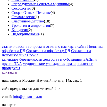
Репродуктивная система мужчины
(4)
Сексология
(0)
Спорт, Отдых, Питание
(4)
Стоматология
(1)
Счастливое детство
(18)
Урология и андрология
(7)
Хирургия
(2)
Эндокринология
(1)
статьи
новости
вопросы и ответы
о нас
карта сайта
Политика
обработки ПД
Согласие на обработку ПД
Согласие на
использование Cookie
календарь беременности
лекарства и субстанции
БАДы и
другие ТАА
медицинские учреждения
врачи
анализы и
процедуры
контакты
наш адрес в Москве: Научный пр-д, д. 14а, стр. 1
сайт предназначен для жителей РФ
e-mail:
info@plusmama.ru
на карте