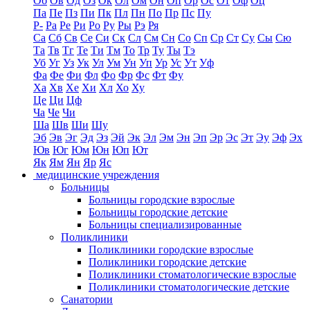
Об
Ов
Од
Оз
Ок
Ол
Ом
Он
Оп
Ор
Ос
От
Оф
Оц
Па
Пе
Пз
Пи
Пк
Пл
Пн
По
Пр
Пс
Пу
Р-
Ра
Ре
Ри
Ро
Ру
Ры
Рэ
Ря
Са
Сб
Св
Се
Си
Ск
Сл
См
Сн
Со
Сп
Ср
Ст
Су
Сы
Сю
Та
Тв
Тг
Те
Ти
Тм
То
Тр
Ту
Ты
Тэ
Уб
Уг
Уз
Ук
Ул
Ум
Ун
Уп
Ур
Ус
Ут
Уф
Фа
Фе
Фи
Фл
Фо
Фр
Фс
Фт
Фу
Ха
Хв
Хе
Хи
Хл
Хо
Ху
Це
Ци
Цф
Ча
Че
Чи
Ша
Шв
Ши
Шу
Эб
Эв
Эг
Эд
Эз
Эй
Эк
Эл
Эм
Эн
Эп
Эр
Эс
Эт
Эу
Эф
Эх
Юв
Юг
Юм
Юн
Юп
Ют
Як
Ям
Ян
Яр
Яс
медицинские учреждения
Больницы
Больницы городские взрослые
Больницы городские детские
Больницы специализированные
Поликлиники
Поликлиники городские взрослые
Поликлиники городские детские
Поликлиники стоматологические взрослые
Поликлиники стоматологические детские
Санатории