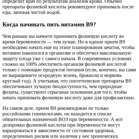
определит врач по результатам анализов крови. Обычно
препараты фолиевой кислоты рекомендуют принимать после
еды, запивая чистой водой.
Когда начинать пить витамин B9?
Чем раньше вы начнете принимать фолиевую кислоту во
время беременности — тем лучше. Но в идеале прием В9
необходимо начать еше на этапе планирования зачатия, чтобы
витамин накопился в организме и обеспечил максимальную
защиту плода уже с самого начала. В современных условиях
сложно на 100% обеспечить организм фолиевой кислотой
только с помощью продуктов питания (если, конечно, вы сами
не выращиваете огородную зелень, брокколи и морковь
круглый год). А учитывая, что синтетические препараты В9
обеспечивают лучшую биодоступность, чем природные
фолаты, существуют серьезные основания для того, чтобы
начать принимать фолиевую кислоту даже для профилактики.
На самом деле, прием В9 рекомендован не только
российскими гинекологами, он находится в списке
обязательных назначений ВОЗ при беременности. А вот
дозировки фолиевой кислоты при беременности могут
варьироваться в зависимости от состояния здоровья,
определенных рисков или наличия у нее хронических