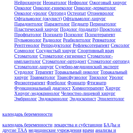
Нейрохирург
Неонатолог
Нефролог
Ожоговый хирург
Онколог
Онколог-гинеколог
Онколог-дерматолог
Онколог-уролог
Ортопед
Остеопат
Отоневролог
Офтальмолог (окулист)
Офтальмолог-хирург
Парадонтолог
Паразитолог
Педиатр
Перинатолог
Пластический хирург
Подолог (подиатр)
Проктолог
Профпатолог
Психиатр
Психолог
Психотерапевт
Пульмонолог
Радиолог
Реабилитолог
Ревматолог
Рентгенолог
Репродуктолог
Рефлексотерапевт
Сексолог
Сомнолог
Сосудистый хирург
Спортивный врач
Стоматолог
Стоматолог-гигиенист
Стоматолог-
имплантолог
Стоматолог-ортодонт
Стоматолог-ортопед
Стоматолог-хирург
Судебно-медицинский эксперт
Сурдолог
Терапевт
Торакальный онколог
Торакальный
хирург
Травматолог
Трансфузиолог
Трихолог
Уролог
Физиотерапевт
Флеболог
Фониатр
Фтизиатр
Функциональный диагност
Химиотерапевт
Хирург
Хирург-эндокринолог
Челюстно-лицевой хирург
Эмбриолог
Эндокринолог
Эндоскопист
Эпилептолог
календарь беременности
календарь беременности
лекарства и субстанции
БАДы и
другие ТАА
медицинские учреждения
врачи
анализы и