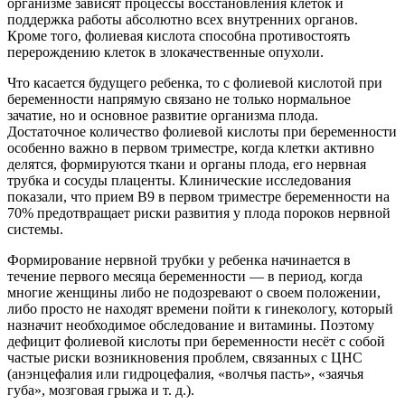
организме зависят процессы восстановления клеток и
поддержка работы абсолютно всех внутренних органов.
Кроме того, фолиевая кислота способна противостоять
перерождению клеток в злокачественные опухоли.
Что касается будущего ребенка, то с фолиевой кислотой при
беременности напрямую связано не только нормальное
зачатие, но и основное развитие организма плода.
Достаточное количество фолиевой кислоты при беременности
особенно важно в первом триместре, когда клетки активно
делятся, формируются ткани и органы плода, его нервная
трубка и сосуды плаценты. Клинические исследования
показали, что прием В9 в первом триместре беременности на
70% предотвращает риски развития у плода пороков нервной
системы.
Формирование нервной трубки у ребенка начинается в
течение первого месяца беременности — в период, когда
многие женщины либо не подозревают о своем положении,
либо просто не находят времени пойти к гинекологу, который
назначит необходимое обследование и витамины. Поэтому
дефицит фолиевой кислоты при беременности несёт с собой
частые риски возникновения проблем, связанных с ЦНС
(анэнцефалия или гидроцефалия, «волчья пасть», «заячья
губа», мозговая грыжа и т. д.).