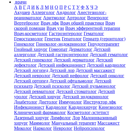
врачи
А
В
Г
Д
И
К
Л
М
Н
О
П
Р
С
Т
У
Ф
Х
Ч
Э
Акушер
Аллерголог
Андролог
Анестезиолог-
реаниматолог
Аритмолог
Артролог
Венеролог
Вертебролог
Врач лфк
Врач общей практики
Врач
скорой помощи
Врач узи
Врач эфферентной терапии
Врач-косметолог
Гастроэнтеролог
Гематолог
Гемостазиолог
Генетик
Гепатолог
Гериатр (геронтолог)
Гинеколог
Гинеколог-эндокринолог
Гирудотерапевт
Гнойный хирург
Гомеопат
Дерматолог
Детский
аллерголог
Детский гастроэнтеролог
Детский гематолог
Детский гинеколог
Детский дерматолог
Детский
дефектолог
Детский инфекционист
Детский кардиолог
Детский логопед
Детский лор
Детский массажист
Детский невролог
Детский нефролог
Детский онколог
Детский ортопед
Детский офтальмолог
Детский
психиатр
Детский психолог
Детский пульмонолог
Детский ревматолог
Детский стоматолог
Детский
уролог
Детский хирург
Детский эндокринолог
Диабетолог
Диетолог
Иммунолог
Инструктор лфк
Инфекционист
Кардиолог
Кардиохирург
Кинезиолог
Клинический фармаколог
Косметолог-эстетист
Лазерный хирург
Лимфолог
Лор
Малоинвазивный
хирург
Маммолог
Мануальный терапевт
Массажист
Миколог
Нарколог
Невролог
Нейропсихолог