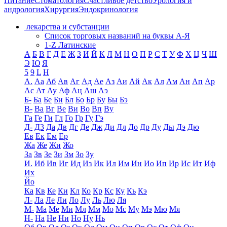
Питание
Стоматология
Счастливое детство
Урология и
андрология
Хирургия
Эндокринология
лекарства и субстанции
Список торговых названий на буквы А-Я
1-Z Латинские
А
Б
В
Г
Д
Е
Ж
З
И
Й
К
Л
М
Н
О
П
Р
С
Т
У
Ф
Х
Ц
Ч
Ш
Э
Ю
Я
5
9
L
H
А.
Аа
Аб
Ав
Аг
Ад
Ае
Аз
Аи
Ай
Ак
Ал
Ам
Ан
Ап
Ар
Ас
Ат
Ау
Аф
Ац
Аш
Аэ
Б-
Ба
Бе
Би
Бл
Бо
Бр
Бу
Бы
Бэ
В-
Ва
Вг
Ве
Ви
Во
Вп
Ву
Га
Ге
Ги
Гл
Го
Гр
Гу
Гэ
Д-
Д3
Да
Дв
Дг
Де
Дж
Ди
Дл
До
Др
Ду
Ды
Дэ
Дю
Ев
Ек
Ем
Ер
Жа
Же
Жи
Жо
За
Зв
Зе
Зи
Зм
Зо
Зу
И.
Иб
Ив
Иг
Ид
Из
Ик
Ил
Им
Ин
Ио
Ип
Ир
Ис
Ит
Иф
Их
Йо
Ка
Кв
Ке
Ки
Кл
Ко
Кр
Кс
Ку
Кь
Кэ
Л-
Ла
Ле
Ли
Ло
Лу
Ль
Лю
Ля
М-
Ма
Ме
Ми
Мл
Мм
Мо
Мс
Му
Мэ
Мю
Мя
Н-
На
Не
Ни
Но
Ну
Нь