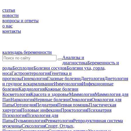
статьи
новости
вопросы и ответы
о нас
контакты
календарь беременности
Анализы и
диагностика
Беременность и
роды
Бесплодие
Болезни сосудов
Болезни уха, горла,
носа
Гастроэнтерология
Генетика и
прогнозы
Гинекология
Глазные болезни
Диетология
Диетология
и грудное вскармливание
Иммунология
Инфекционные
болезни
Кардиология
Кожные болезни
Косметология
Красота и здоровье
Маммология
Маммология для
Пап
Наркология
Нервные болезни
Онкология
Онкология для
Папы
Ортопедия
Педиатрия
Первая помощь
Пластическая
хирургия
Половые инфекции
Проктология
Психиатрия
Психология
Психология для
Папы
Пульмонология
Ревматология
Репродуктивная система
мужчины
Сексология
Спорт, Отдых,