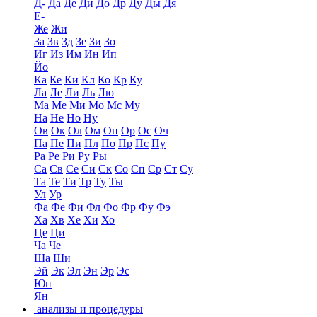
Д-
Да
Де
Ди
До
Др
Ду
Ды
Дя
Е-
Же
Жи
За
Зв
Зд
Зе
Зи
Зо
Иг
Из
Им
Ин
Ип
Йо
Ка
Ке
Ки
Кл
Ко
Кр
Ку
Ла
Ле
Ли
Ль
Лю
Ма
Ме
Ми
Мо
Мс
Му
На
Не
Но
Ну
Ов
Ок
Ол
Ом
Оп
Ор
Ос
Оч
Па
Пе
Пи
Пл
По
Пр
Пс
Пу
Ра
Ре
Ри
Ру
Ры
Са
Св
Се
Си
Ск
Со
Сп
Ср
Ст
Су
Та
Те
Ти
Тр
Ту
Ты
Ул
Ур
Фа
Фе
Фи
Фл
Фо
Фр
Фу
Фэ
Ха
Хв
Хе
Хи
Хо
Це
Ци
Ча
Че
Ша
Ши
Эй
Эк
Эл
Эн
Эр
Эс
Юн
Ян
анализы и процедуры