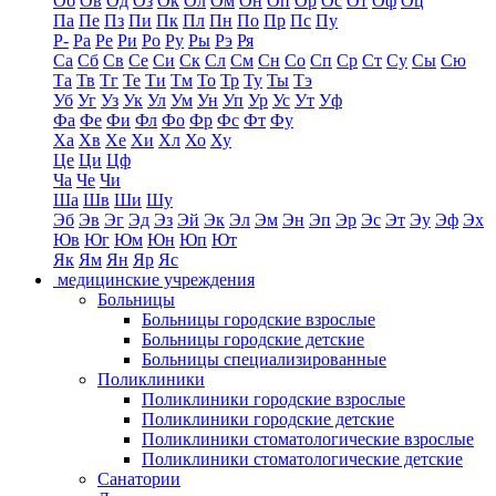
Об
Ов
Од
Оз
Ок
Ол
Ом
Он
Оп
Ор
Ос
От
Оф
Оц
Па
Пе
Пз
Пи
Пк
Пл
Пн
По
Пр
Пс
Пу
Р-
Ра
Ре
Ри
Ро
Ру
Ры
Рэ
Ря
Са
Сб
Св
Се
Си
Ск
Сл
См
Сн
Со
Сп
Ср
Ст
Су
Сы
Сю
Та
Тв
Тг
Те
Ти
Тм
То
Тр
Ту
Ты
Тэ
Уб
Уг
Уз
Ук
Ул
Ум
Ун
Уп
Ур
Ус
Ут
Уф
Фа
Фе
Фи
Фл
Фо
Фр
Фс
Фт
Фу
Ха
Хв
Хе
Хи
Хл
Хо
Ху
Це
Ци
Цф
Ча
Че
Чи
Ша
Шв
Ши
Шу
Эб
Эв
Эг
Эд
Эз
Эй
Эк
Эл
Эм
Эн
Эп
Эр
Эс
Эт
Эу
Эф
Эх
Юв
Юг
Юм
Юн
Юп
Ют
Як
Ям
Ян
Яр
Яс
медицинские учреждения
Больницы
Больницы городские взрослые
Больницы городские детские
Больницы специализированные
Поликлиники
Поликлиники городские взрослые
Поликлиники городские детские
Поликлиники стоматологические взрослые
Поликлиники стоматологические детские
Санатории