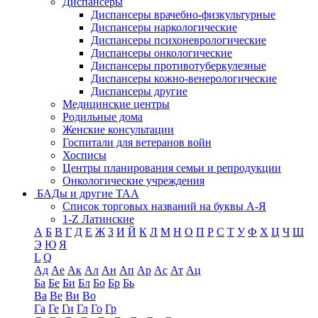
Диспансеры
Диспансеры врачебно-физкультурные
Диспансеры наркологические
Диспансеры психоневрологические
Диспансеры онкологические
Диспансеры противотуберкулезные
Диспансеры кожно-венерологические
Диспансеры другие
Медицинские центры
Родильные дома
Женские консультации
Госпитали для ветеранов войн
Хосписы
Центры планирования семьи и репродукции
Онкологические учреждения
БАДы и другие ТАА
Список торговых названий на буквы А-Я
1-Z Латинские
А
Б
В
Г
Д
Е
Ж
З
И
Й
К
Л
М
Н
О
П
Р
С
Т
У
Ф
Х
Ц
Ч
Ш
Э
Ю
Я
L
Q
Ад
Ае
Ак
Ал
Ан
Ап
Ар
Ас
Ат
Ац
Ба
Бе
Би
Бл
Бо
Бр
Бь
Ва
Ве
Ви
Во
Га
Ге
Ги
Гл
Го
Гр