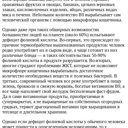
оранжевых фруктах и овощах, бананах, цельно-зерновых
злаках, кисломолочных изделиях, яйцах, различных видах
мяса и печени. Небольшое количество В9 вырабатывает сам
человеческий организм с помощью микрофлоры кишечника.
Однако даже при таких обширных возможностях
большинство людей на планете (около 60%) испытывают
дефицит фолиевой кислоты. Во-первых, это происходит по
причине термообработки вышеназванных продуктов: человек
редко употребляет их в сыром виде, а чаще готовит из них
различные блюда — в таких обстоятельствах 50-90%
фолиевой кислоты в продукте разрушается. Во-вторых,
многие страдают проблемами ЖКТ, которые не позволяют
микрофлоре кишечника вырабатывать достаточное
количество необходимых веществ и полезных бактерий. В
третьих, современный человек все реже употребляет в пищу
зелень, брокколи и свежую морковь, богатые витамином В9, а
все чаще наполняет свой желудок бесполезным фаст-фудом.
Да и сами витаминные продукты, приобретаемые в
супермаркетах, а не выращенные на собственных огородных
грядках, теряют драгоценный витамин при выращивании в
теплице и длительном хранении.
Однако если дефицит фолиевой кислоты у обычного человека
может привести к определенным недомоганиям, то у