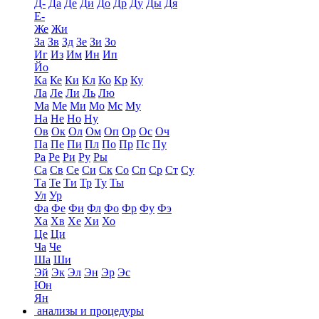
Д-
Да
Де
Ди
До
Др
Ду
Ды
Дя
Е-
Же
Жи
За
Зв
Зд
Зе
Зи
Зо
Иг
Из
Им
Ин
Ип
Йо
Ка
Ке
Ки
Кл
Ко
Кр
Ку
Ла
Ле
Ли
Ль
Лю
Ма
Ме
Ми
Мо
Мс
Му
На
Не
Но
Ну
Ов
Ок
Ол
Ом
Оп
Ор
Ос
Оч
Па
Пе
Пи
Пл
По
Пр
Пс
Пу
Ра
Ре
Ри
Ру
Ры
Са
Св
Се
Си
Ск
Со
Сп
Ср
Ст
Су
Та
Те
Ти
Тр
Ту
Ты
Ул
Ур
Фа
Фе
Фи
Фл
Фо
Фр
Фу
Фэ
Ха
Хв
Хе
Хи
Хо
Це
Ци
Ча
Че
Ша
Ши
Эй
Эк
Эл
Эн
Эр
Эс
Юн
Ян
анализы и процедуры