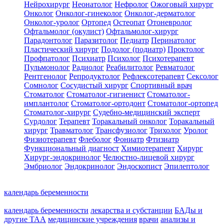
Нейрохирург
Неонатолог
Нефролог
Ожоговый хирург
Онколог
Онколог-гинеколог
Онколог-дерматолог
Онколог-уролог
Ортопед
Остеопат
Отоневролог
Офтальмолог (окулист)
Офтальмолог-хирург
Парадонтолог
Паразитолог
Педиатр
Перинатолог
Пластический хирург
Подолог (подиатр)
Проктолог
Профпатолог
Психиатр
Психолог
Психотерапевт
Пульмонолог
Радиолог
Реабилитолог
Ревматолог
Рентгенолог
Репродуктолог
Рефлексотерапевт
Сексолог
Сомнолог
Сосудистый хирург
Спортивный врач
Стоматолог
Стоматолог-гигиенист
Стоматолог-
имплантолог
Стоматолог-ортодонт
Стоматолог-ортопед
Стоматолог-хирург
Судебно-медицинский эксперт
Сурдолог
Терапевт
Торакальный онколог
Торакальный
хирург
Травматолог
Трансфузиолог
Трихолог
Уролог
Физиотерапевт
Флеболог
Фониатр
Фтизиатр
Функциональный диагност
Химиотерапевт
Хирург
Хирург-эндокринолог
Челюстно-лицевой хирург
Эмбриолог
Эндокринолог
Эндоскопист
Эпилептолог
календарь беременности
календарь беременности
лекарства и субстанции
БАДы и
другие ТАА
медицинские учреждения
врачи
анализы и