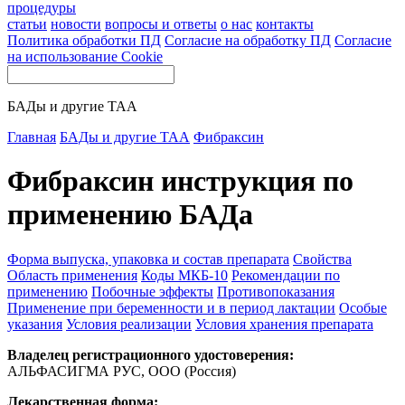
процедуры
статьи
новости
вопросы и ответы
о нас
контакты
Политика обработки ПД
Согласие на обработку ПД
Согласие
на использование Cookie
БАДы и другие ТАА
Главная
БАДы и другие ТАА
Фибраксин
Фибраксин инструкция по
применению БАДа
Форма выпуска, упаковка и состав препарата
Свойства
Область применения
Коды МКБ-10
Рекомендации по
применению
Побочные эффекты
Противопоказания
Применение при беременности и в период лактации
Особые
указания
Условия реализации
Условия хранения препарата
Владелец регистрационного удостоверения:
АЛЬФАСИГМА РУС, ООО (Россия)
Лекарственная форма: