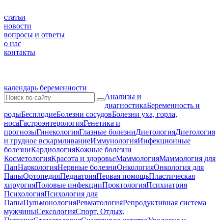
статьи
новости
вопросы и ответы
о нас
контакты
календарь беременности
Анализы и
диагностика
Беременность и
роды
Бесплодие
Болезни сосудов
Болезни уха, горла,
носа
Гастроэнтерология
Генетика и
прогнозы
Гинекология
Глазные болезни
Диетология
Диетология
и грудное вскармливание
Иммунология
Инфекционные
болезни
Кардиология
Кожные болезни
Косметология
Красота и здоровье
Маммология
Маммология для
Пап
Наркология
Нервные болезни
Онкология
Онкология для
Папы
Ортопедия
Педиатрия
Первая помощь
Пластическая
хирургия
Половые инфекции
Проктология
Психиатрия
Психология
Психология для
Папы
Пульмонология
Ревматология
Репродуктивная система
мужчины
Сексология
Спорт, Отдых,