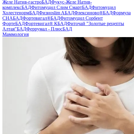
Желе Натив-гастро
БАД
Фукус-Желе Натив-
комплекс
БАД
Фитомуцил Слим Смарт
БАД
Фитомуцил
Холестенорм
БАД
Физиоslim A
БАД
Флексиново®
БАД
Формула
СНА
БАД
Фортевигал®
БАД
Фитомуцил Сорбент
Форте
БАД
Фортевигал® К
БАД
Фиточай "Золотые рецепты
Алтая"
БАД
Феррумал - Плюс
БАД
Маммология