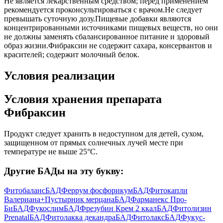
Не является лекарственным средством; перед применением
рекомендуется проконсультироваться с врачом.Не следует
превышать суточную дозу.Пищевые добавки являются
концентрированными источниками пищевых веществ, но они
не должны заменять сбалансированное питание и здоровый
образ жизни.Фибраксин не содержит сахара, консервантов и
красителей; содержит молочный белок.
Условия реализации
Условия хранения препарата
Фибраксин
Продукт следует хранить в недоступном для детей, сухом,
защищенном от прямых солнечных лучей месте при
температуре не выше 25°С.
Другие БАДы на эту букву:
Фитобаланс
БАД
Феррум фосфорикум
БАД
Фитокапли
Валериана+Пустырник мерцана
БАД
Фарманекс Про-
Би
БАД
Фукослим
БАД
Фрезубин Крем 2 ккал
БАД
Фитолизин
Prenatal
БАД
Фитолакка декандра
БАД
Фитолакс
БАД
Фукус-