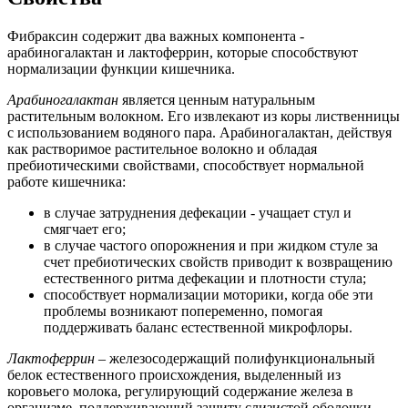
Фибраксин содержит два важных компонента -
арабиногалактан и лактоферрин, которые способствуют
нормализации функции кишечника.
Арабиногалактан
является ценным натуральным
растительным волокном. Его извлекают из коры лиственницы
с использованием водяного пара. Арабиногалактан, действуя
как растворимое растительное волокно и обладая
пребиотическими свойствами, способствует нормальной
работе кишечника:
в случае затруднения дефекации - учащает стул и
смягчает его;
в случае частого опорожнения и при жидком стуле за
счет пребиотических свойств приводит к возвращению
естественного ритма дефекации и плотности стула;
способствует нормализации моторики, когда обе эти
проблемы возникают попеременно, помогая
поддерживать баланс естественной микрофлоры.
Лактоферрин
– железосодержащий полифункциональный
белок естественного происхождения, выделенный из
коровьего молока, регулирующий содержание железа в
организме, поддерживающий защиту слизистой оболочки