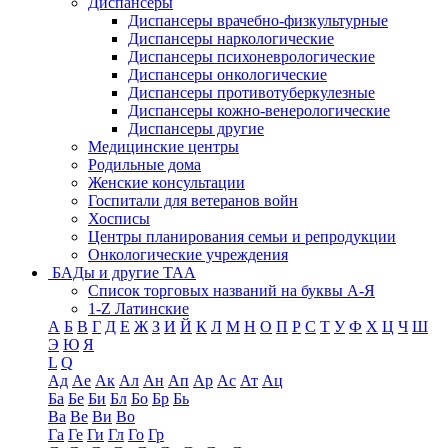
Диспансеры
Диспансеры врачебно-физкультурные
Диспансеры наркологические
Диспансеры психоневрологические
Диспансеры онкологические
Диспансеры противотуберкулезные
Диспансеры кожно-венерологические
Диспансеры другие
Медицинские центры
Родильные дома
Женские консультации
Госпитали для ветеранов войн
Хосписы
Центры планирования семьи и репродукции
Онкологические учреждения
БАДы и другие ТАА
Список торговых названий на буквы А-Я
1-Z Латинские
А
Б
В
Г
Д
Е
Ж
З
И
Й
К
Л
М
Н
О
П
Р
С
Т
У
Ф
Х
Ц
Ч
Ш
Э
Ю
Я
L
Q
Ад
Ае
Ак
Ал
Ан
Ап
Ар
Ас
Ат
Ац
Ба
Бе
Би
Бл
Бо
Бр
Бь
Ва
Ве
Ви
Во
Га
Ге
Ги
Гл
Го
Гр