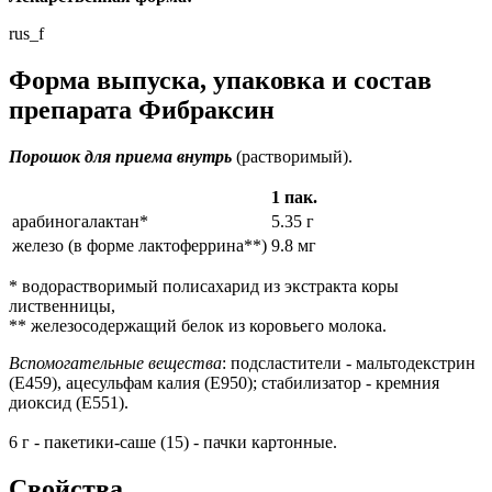
rus_f
Форма выпуска, упаковка и состав
препарата Фибраксин
Порошок для приема внутрь
(растворимый).
1 пак.
арабиногалактан*
5.35 г
железо (в форме лактоферрина**)
9.8 мг
* водорастворимый полисахарид из экстракта коры
лиственницы,
** железосодержащий белок из коровьего молока.
Вспомогательные вещества
: подсластители - мальтодекстрин
(Е459), ацесульфам калия (Е950); стабилизатор - кремния
диоксид (Е551).
6 г - пакетики-саше (15) - пачки картонные.
Свойства