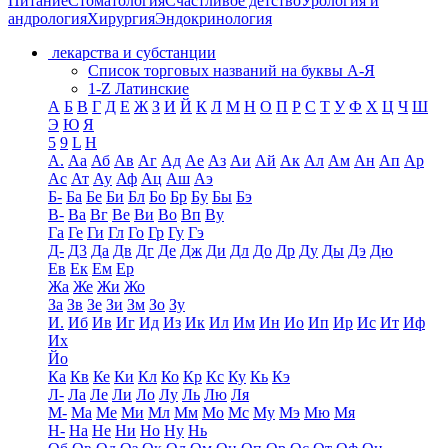
Питание
Стоматология
Счастливое детство
Урология и
андрология
Хирургия
Эндокринология
лекарства и субстанции
Список торговых названий на буквы А-Я
1-Z Латинские
А
Б
В
Г
Д
Е
Ж
З
И
Й
К
Л
М
Н
О
П
Р
С
Т
У
Ф
Х
Ц
Ч
Ш
Э
Ю
Я
5
9
L
H
А.
Аа
Аб
Ав
Аг
Ад
Ае
Аз
Аи
Ай
Ак
Ал
Ам
Ан
Ап
Ар
Ас
Ат
Ау
Аф
Ац
Аш
Аэ
Б-
Ба
Бе
Би
Бл
Бо
Бр
Бу
Бы
Бэ
В-
Ва
Вг
Ве
Ви
Во
Вп
Ву
Га
Ге
Ги
Гл
Го
Гр
Гу
Гэ
Д-
Д3
Да
Дв
Дг
Де
Дж
Ди
Дл
До
Др
Ду
Ды
Дэ
Дю
Ев
Ек
Ем
Ер
Жа
Же
Жи
Жо
За
Зв
Зе
Зи
Зм
Зо
Зу
И.
Иб
Ив
Иг
Ид
Из
Ик
Ил
Им
Ин
Ио
Ип
Ир
Ис
Ит
Иф
Их
Йо
Ка
Кв
Ке
Ки
Кл
Ко
Кр
Кс
Ку
Кь
Кэ
Л-
Ла
Ле
Ли
Ло
Лу
Ль
Лю
Ля
М-
Ма
Ме
Ми
Мл
Мм
Мо
Мс
Му
Мэ
Мю
Мя
Н-
На
Не
Ни
Но
Ну
Нь