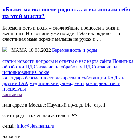
«Болит матка после родов»… а вы ловили себя
на этой мысли?
Беременность и роды – сложнейшие процессы в жизни
женщины. Но вот они уже позади. Ребенок родился – и
счастливая мама держит малыша на руках и …
+МАМА 18.08.2022
Беременность и роды
статьи
новости
вопросы и ответы
о нас
карта сайта
Политика
обработки ПД
Согласие на обработку ПД
Согласие на
использование Cookie
календарь беременности
лекарства и субстанции
БАДы и
другие ТАА
медицинские учреждения
врачи
анализы и
процедуры
контакты
наш адрес в Москве: Научный пр-д, д. 14а, стр. 1
сайт предназначен для жителей РФ
e-mail:
info@plusmama.ru
на карте