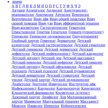
врачи
А
В
Г
Д
И
К
Л
М
Н
О
П
Р
С
Т
У
Ф
Х
Ч
Э
Акушер
Аллерголог
Андролог
Анестезиолог-
реаниматолог
Аритмолог
Артролог
Венеролог
Вертебролог
Врач лфк
Врач общей практики
Врач
скорой помощи
Врач узи
Врач эфферентной терапии
Врач-косметолог
Гастроэнтеролог
Гематолог
Гемостазиолог
Генетик
Гепатолог
Гериатр (геронтолог)
Гинеколог
Гинеколог-эндокринолог
Гирудотерапевт
Гнойный хирург
Гомеопат
Дерматолог
Детский
аллерголог
Детский гастроэнтеролог
Детский гематолог
Детский гинеколог
Детский дерматолог
Детский
дефектолог
Детский инфекционист
Детский кардиолог
Детский логопед
Детский лор
Детский массажист
Детский невролог
Детский нефролог
Детский онколог
Детский ортопед
Детский офтальмолог
Детский
психиатр
Детский психолог
Детский пульмонолог
Детский ревматолог
Детский стоматолог
Детский
уролог
Детский хирург
Детский эндокринолог
Диабетолог
Диетолог
Иммунолог
Инструктор лфк
Инфекционист
Кардиолог
Кардиохирург
Кинезиолог
Клинический фармаколог
Косметолог-эстетист
Лазерный хирург
Лимфолог
Лор
Малоинвазивный
хирург
Маммолог
Мануальный терапевт
Массажист
Миколог
Нарколог
Невролог
Нейропсихолог