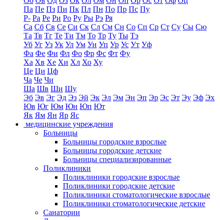
Об
Ов
Од
Оз
Ок
Ол
Ом
Он
Оп
Ор
Ос
От
Оф
Оц
Па
Пе
Пз
Пи
Пк
Пл
Пн
По
Пр
Пс
Пу
Р-
Ра
Ре
Ри
Ро
Ру
Ры
Рэ
Ря
Са
Сб
Св
Се
Си
Ск
Сл
См
Сн
Со
Сп
Ср
Ст
Су
Сы
Сю
Та
Тв
Тг
Те
Ти
Тм
То
Тр
Ту
Ты
Тэ
Уб
Уг
Уз
Ук
Ул
Ум
Ун
Уп
Ур
Ус
Ут
Уф
Фа
Фе
Фи
Фл
Фо
Фр
Фс
Фт
Фу
Ха
Хв
Хе
Хи
Хл
Хо
Ху
Це
Ци
Цф
Ча
Че
Чи
Ша
Шв
Ши
Шу
Эб
Эв
Эг
Эд
Эз
Эй
Эк
Эл
Эм
Эн
Эп
Эр
Эс
Эт
Эу
Эф
Эх
Юв
Юг
Юм
Юн
Юп
Ют
Як
Ям
Ян
Яр
Яс
медицинские учреждения
Больницы
Больницы городские взрослые
Больницы городские детские
Больницы специализированные
Поликлиники
Поликлиники городские взрослые
Поликлиники городские детские
Поликлиники стоматологические взрослые
Поликлиники стоматологические детские
Санатории