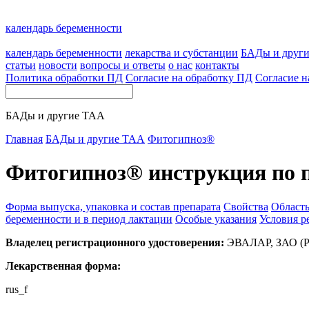
календарь беременности
календарь беременности
лекарства и субстанции
БАДы и друг
статьи
новости
вопросы и ответы
о нас
контакты
Политика обработки ПД
Согласие на обработку ПД
Согласие н
БАДы и другие ТАА
Главная
БАДы и другие ТАА
Фитогипноз®
Фитогипноз® инструкция по
Форма выпуска, упаковка и состав препарата
Свойства
Област
беременности и в период лактации
Особые указания
Условия р
Владелец регистрационного удостоверения:
ЭВАЛАР, ЗАО (Р
Лекарственная форма:
rus_f