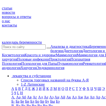
статьи
новости
вопросы и ответы
о нас
контакты
календарь беременности
Анализы и диагностика
Беременно
болезни
Диетология
Диетология и
Косметология
Красота и здоровье
Маммология
Маммология для 
хирургия
Половые инфекции
Проктология
Психиатрия
Психология
Психология для Папы
Пульмонология
Ревматология
андрология
Хирургия
Эндокринология
лекарства и субстанции
Список торговых названий на буквы А-Я
1-Z Латинские
А
Б
В
Г
Д
Е
Ж
З
И
Й
К
Л
М
Н
О
П
Р
С
Т
У
Ф
Х
Ц
Ч
Ш
Э
5
9
L
H
А.
Аа
Аб
Ав
Аг
Ад
Ае
Аз
Аи
Ай
Ак
Ал
Ам
Ан
Ап
Ар
Ас
Б-
Ба
Бе
Би
Бл
Бо
Бр
Бу
Бы
Бэ
В-
Ва
Вг
Ве
Ви
Во
Вп
Ву