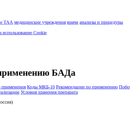
ие ТАА
медицинские учреждения
врачи
анализы и процедуры
а использование Cookie
 применению БАДа
ь применения
Коды МКБ-10
Рекомендации по применению
Побо
еализации
Условия хранения препарата
оссия)