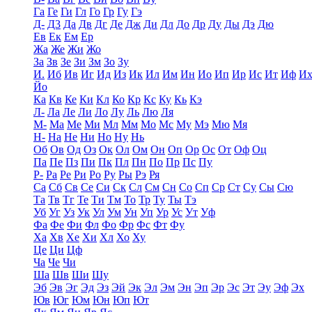
Га
Ге
Ги
Гл
Го
Гр
Гу
Гэ
Д-
Д3
Да
Дв
Дг
Де
Дж
Ди
Дл
До
Др
Ду
Ды
Дэ
Дю
Ев
Ек
Ем
Ер
Жа
Же
Жи
Жо
За
Зв
Зе
Зи
Зм
Зо
Зу
И.
Иб
Ив
Иг
Ид
Из
Ик
Ил
Им
Ин
Ио
Ип
Ир
Ис
Ит
Иф
И
Йо
Ка
Кв
Ке
Ки
Кл
Ко
Кр
Кс
Ку
Кь
Кэ
Л-
Ла
Ле
Ли
Ло
Лу
Ль
Лю
Ля
М-
Ма
Ме
Ми
Мл
Мм
Мо
Мс
Му
Мэ
Мю
Мя
Н-
На
Не
Ни
Но
Ну
Нь
Об
Ов
Од
Оз
Ок
Ол
Ом
Он
Оп
Ор
Ос
От
Оф
Оц
Па
Пе
Пз
Пи
Пк
Пл
Пн
По
Пр
Пс
Пу
Р-
Ра
Ре
Ри
Ро
Ру
Ры
Рэ
Ря
Са
Сб
Св
Се
Си
Ск
Сл
См
Сн
Со
Сп
Ср
Ст
Су
Сы
Сю
Та
Тв
Тг
Те
Ти
Тм
То
Тр
Ту
Ты
Тэ
Уб
Уг
Уз
Ук
Ул
Ум
Ун
Уп
Ур
Ус
Ут
Уф
Фа
Фе
Фи
Фл
Фо
Фр
Фс
Фт
Фу
Ха
Хв
Хе
Хи
Хл
Хо
Ху
Це
Ци
Цф
Ча
Че
Чи
Ша
Шв
Ши
Шу
Эб
Эв
Эг
Эд
Эз
Эй
Эк
Эл
Эм
Эн
Эп
Эр
Эс
Эт
Эу
Эф
Эх
Юв
Юг
Юм
Юн
Юп
Ют