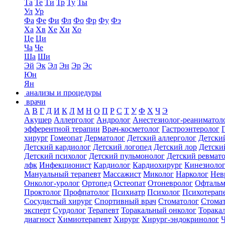
Та
Те
Ти
Тр
Ту
Ты
Ул
Ур
Фа
Фе
Фи
Фл
Фо
Фр
Фу
Фэ
Ха
Хв
Хе
Хи
Хо
Це
Ци
Ча
Че
Ша
Ши
Эй
Эк
Эл
Эн
Эр
Эс
Юн
Ян
анализы и процедуры
врачи
А
В
Г
Д
И
К
Л
М
Н
О
П
Р
С
Т
У
Ф
Х
Ч
Э
Акушер
Аллерголог
Андролог
Анестезиолог-реаниматол
эфферентной терапии
Врач-косметолог
Гастроэнтеролог
хирург
Гомеопат
Дерматолог
Детский аллерголог
Детски
Детский кардиолог
Детский логопед
Детский лор
Детски
Детский психолог
Детский пульмонолог
Детский ревмат
лфк
Инфекционист
Кардиолог
Кардиохирург
Кинезиоло
Мануальный терапевт
Массажист
Миколог
Нарколог
Нев
Онколог-уролог
Ортопед
Остеопат
Отоневролог
Офтальм
Проктолог
Профпатолог
Психиатр
Психолог
Психотерап
Сосудистый хирург
Спортивный врач
Стоматолог
Стомат
эксперт
Сурдолог
Терапевт
Торакальный онколог
Торака
диагност
Химиотерапевт
Хирург
Хирург-эндокринолог
Ч