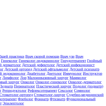
общей практики
Врач скорой помощи
Врач узи
Врач
Гинеколог
Гинеколог-эндокринолог
Гирудотерапевт
Гнойный
й дерматолог
Детский дефектолог
Детский инфекционист
ог
Детский ортопед
Детский офтальмолог
Детский психиатр
й эндокринолог
Диабетолог
Диетолог
Иммунолог
Инструктор
г
Лимфолог
Лор
Малоинвазивный хирург
Маммолог
вый хирург
Онколог
Онколог-гинеколог
Онколог-дерматолог
Педиатр
Перинатолог
Пластический хирург
Подолог (подиатр)
г
Репродуктолог
Рефлексотерапевт
Сексолог
Сомнолог
Стоматолог-ортопед
Стоматолог-хирург
Судебно-медицинский
отерапевт
Флеболог
Фониатр
Фтизиатр
Функциональный
т
Эпилептолог