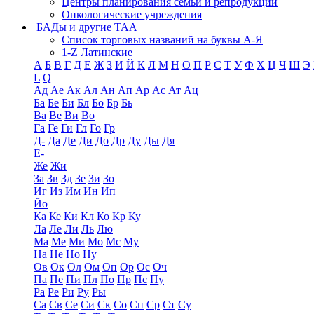
Центры планирования семьи и репродукции
Онкологические учреждения
БАДы и другие ТАА
Список торговых названий на буквы А-Я
1-Z Латинские
А
Б
В
Г
Д
Е
Ж
З
И
Й
К
Л
М
Н
О
П
Р
С
Т
У
Ф
Х
Ц
Ч
Ш
Э
L
Q
Ад
Ае
Ак
Ал
Ан
Ап
Ар
Ас
Ат
Ац
Ба
Бе
Би
Бл
Бо
Бр
Бь
Ва
Ве
Ви
Во
Га
Ге
Ги
Гл
Го
Гр
Д-
Да
Де
Ди
До
Др
Ду
Ды
Дя
Е-
Же
Жи
За
Зв
Зд
Зе
Зи
Зо
Иг
Из
Им
Ин
Ип
Йо
Ка
Ке
Ки
Кл
Ко
Кр
Ку
Ла
Ле
Ли
Ль
Лю
Ма
Ме
Ми
Мо
Мс
Му
На
Не
Но
Ну
Ов
Ок
Ол
Ом
Оп
Ор
Ос
Оч
Па
Пе
Пи
Пл
По
Пр
Пс
Пу
Ра
Ре
Ри
Ру
Ры
Са
Св
Се
Си
Ск
Со
Сп
Ср
Ст
Су