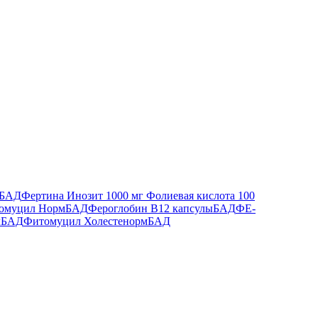
БАД
Фертина Инозит 1000 мг Фолиевая кислота 100
омуцил Норм
БАД
Фероглобин В12 капсулы
БАД
ФЕ-
л
БАД
Фитомуцил Холестенорм
БАД