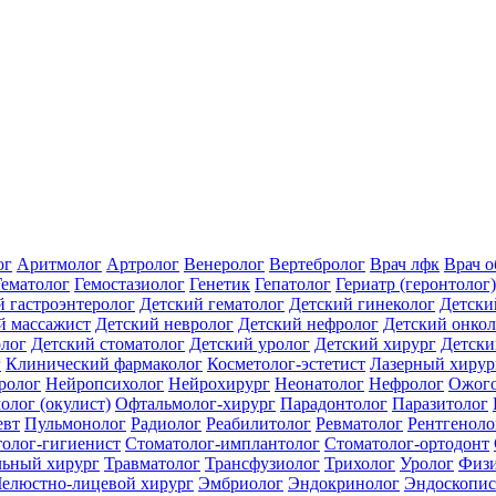
ог
Аритмолог
Артролог
Венеролог
Вертебролог
Врач лфк
Врач 
Гематолог
Гемостазиолог
Генетик
Гепатолог
Гериатр (геронтолог)
й гастроэнтеролог
Детский гематолог
Детский гинеколог
Детски
й массажист
Детский невролог
Детский нефролог
Детский онкол
олог
Детский стоматолог
Детский уролог
Детский хирург
Детски
г
Клинический фармаколог
Косметолог-эстетист
Лазерный хирур
ролог
Нейропсихолог
Нейрохирург
Неонатолог
Нефролог
Ожого
олог (окулист)
Офтальмолог-хирург
Парадонтолог
Паразитолог
евт
Пульмонолог
Радиолог
Реабилитолог
Ревматолог
Рентгеноло
олог-гигиенист
Стоматолог-имплантолог
Стоматолог-ортодонт
льный хирург
Травматолог
Трансфузиолог
Трихолог
Уролог
Физи
елюстно-лицевой хирург
Эмбриолог
Эндокринолог
Эндоскопис