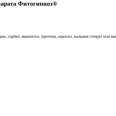
епарата Фитогипноз®
ии, сорбит, маннитол, протеин, аэросил, кальция стеарат или ма