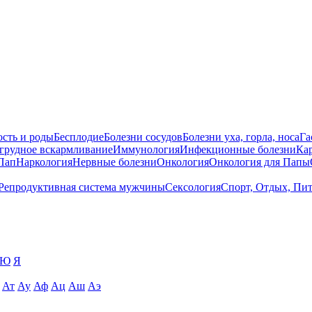
сть и роды
Бесплодие
Болезни сосудов
Болезни уха, горла, носа
Га
 грудное вскармливание
Иммунология
Инфекционные болезни
Ка
Пап
Наркология
Нервные болезни
Онкология
Онкология для Папы
Репродуктивная система мужчины
Сексология
Спорт, Отдых, Пи
Ю
Я
Ат
Ау
Аф
Ац
Аш
Аэ