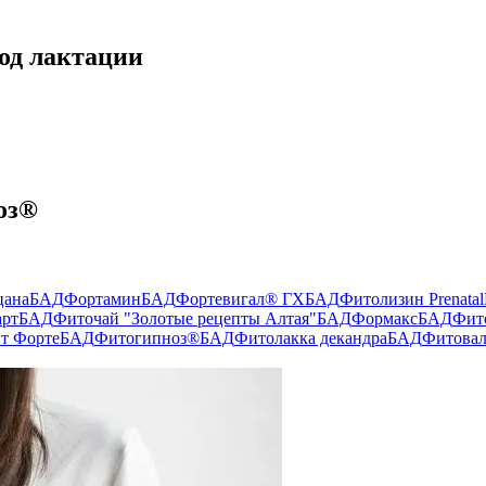
од лактации
оз®
цана
БАД
Фортамин
БАД
Фортевигал® ГХ
БАД
Фитолизин Prenatal
рт
БАД
Фиточай "Золотые рецепты Алтая"
БАД
Формакс
БАД
Фит
т Форте
БАД
Фитогипноз®
БАД
Фитолакка декандра
БАД
Фитова