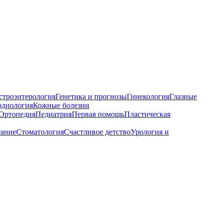
строэнтерология
Генетика и прогнозы
Гинекология
Глазные
рдиология
Кожные болезни
Ортопедия
Педиатрия
Первая помощь
Пластическая
тание
Стоматология
Счастливое детство
Урология и