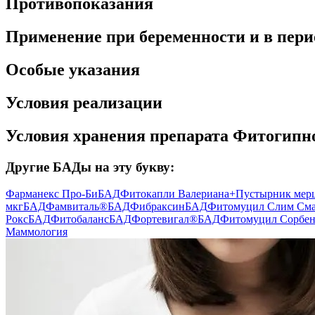
Противопоказания
Применение при беременности и в пери
Особые указания
Условия реализации
Условия хранения препарата Фитогипн
Другие БАДы на эту букву:
Фарманекс Про-Би
БАД
Фитокапли Валериана+Пустырник мер
мкг
БАД
Фамвиталь®
БАД
Фибраксин
БАД
Фитомуцил Слим Сма
Рокс
БАД
Фитобаланс
БАД
Фортевигал®
БАД
Фитомуцил Сорбен
Маммология