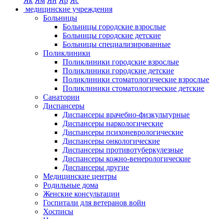
Як
Ям
Ян
Яр
Яс
медицинские учреждения
Больницы
Больницы городские взрослые
Больницы городские детские
Больницы специализированные
Поликлиники
Поликлиники городские взрослые
Поликлиники городские детские
Поликлиники стоматологические взрослые
Поликлиники стоматологические детские
Санатории
Диспансеры
Диспансеры врачебно-физкультурные
Диспансеры наркологические
Диспансеры психоневрологические
Диспансеры онкологические
Диспансеры противотуберкулезные
Диспансеры кожно-венерологические
Диспансеры другие
Медицинские центры
Родильные дома
Женские консультации
Госпитали для ветеранов войн
Хосписы