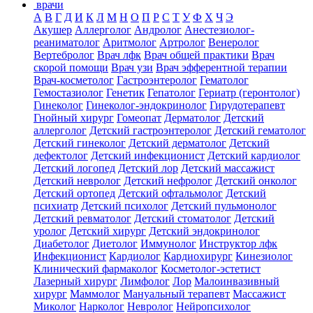
врачи
А
В
Г
Д
И
К
Л
М
Н
О
П
Р
С
Т
У
Ф
Х
Ч
Э
Акушер
Аллерголог
Андролог
Анестезиолог-
реаниматолог
Аритмолог
Артролог
Венеролог
Вертебролог
Врач лфк
Врач общей практики
Врач
скорой помощи
Врач узи
Врач эфферентной терапии
Врач-косметолог
Гастроэнтеролог
Гематолог
Гемостазиолог
Генетик
Гепатолог
Гериатр (геронтолог)
Гинеколог
Гинеколог-эндокринолог
Гирудотерапевт
Гнойный хирург
Гомеопат
Дерматолог
Детский
аллерголог
Детский гастроэнтеролог
Детский гематолог
Детский гинеколог
Детский дерматолог
Детский
дефектолог
Детский инфекционист
Детский кардиолог
Детский логопед
Детский лор
Детский массажист
Детский невролог
Детский нефролог
Детский онколог
Детский ортопед
Детский офтальмолог
Детский
психиатр
Детский психолог
Детский пульмонолог
Детский ревматолог
Детский стоматолог
Детский
уролог
Детский хирург
Детский эндокринолог
Диабетолог
Диетолог
Иммунолог
Инструктор лфк
Инфекционист
Кардиолог
Кардиохирург
Кинезиолог
Клинический фармаколог
Косметолог-эстетист
Лазерный хирург
Лимфолог
Лор
Малоинвазивный
хирург
Маммолог
Мануальный терапевт
Массажист
Миколог
Нарколог
Невролог
Нейропсихолог