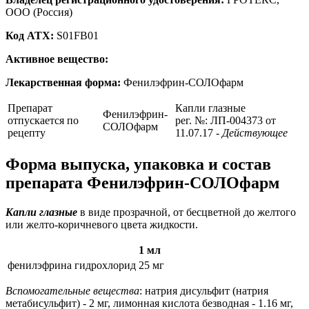
ООО (Россия)
Код ATX:
S01FB01
Активное вещество:
Лекарственная форма:
Фенилэфрин-СОЛОфарм
Препарат
Капли глазные
Фенилэфрин-
отпускается по
рег. №: ЛП-004373 от
СОЛОфарм
рецепту
11.07.17
- Действующее
Форма выпуска, упаковка и состав
препарата Фенилэфрин-СОЛОфарм
Капли глазные
в виде прозрачной, от бесцветной до желтого
или желто-коричневого цвета жидкости.
1 мл
фенилэфрина гидрохлорид
25 мг
Вспомогательные вещества
: натрия дисульфит (натрия
метабисульфит) - 2 мг, лимонная кислота безводная - 1.16 мг,