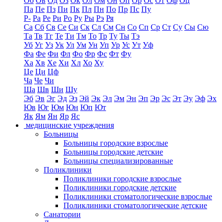
Об
Ов
Од
Оз
Ок
Ол
Ом
Он
Оп
Ор
Ос
От
Оф
Оц
Па
Пе
Пз
Пи
Пк
Пл
Пн
По
Пр
Пс
Пу
Р-
Ра
Ре
Ри
Ро
Ру
Ры
Рэ
Ря
Са
Сб
Св
Се
Си
Ск
Сл
См
Сн
Со
Сп
Ср
Ст
Су
Сы
Сю
Та
Тв
Тг
Те
Ти
Тм
То
Тр
Ту
Ты
Тэ
Уб
Уг
Уз
Ук
Ул
Ум
Ун
Уп
Ур
Ус
Ут
Уф
Фа
Фе
Фи
Фл
Фо
Фр
Фс
Фт
Фу
Ха
Хв
Хе
Хи
Хл
Хо
Ху
Це
Ци
Цф
Ча
Че
Чи
Ша
Шв
Ши
Шу
Эб
Эв
Эг
Эд
Эз
Эй
Эк
Эл
Эм
Эн
Эп
Эр
Эс
Эт
Эу
Эф
Эх
Юв
Юг
Юм
Юн
Юп
Ют
Як
Ям
Ян
Яр
Яс
медицинские учреждения
Больницы
Больницы городские взрослые
Больницы городские детские
Больницы специализированные
Поликлиники
Поликлиники городские взрослые
Поликлиники городские детские
Поликлиники стоматологические взрослые
Поликлиники стоматологические детские
Санатории