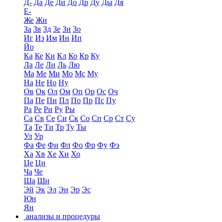
Д-
Да
Де
Ди
До
Др
Ду
Ды
Дя
Е-
Же
Жи
За
Зв
Зд
Зе
Зи
Зо
Иг
Из
Им
Ин
Ип
Йо
Ка
Ке
Ки
Кл
Ко
Кр
Ку
Ла
Ле
Ли
Ль
Лю
Ма
Ме
Ми
Мо
Мс
Му
На
Не
Но
Ну
Ов
Ок
Ол
Ом
Оп
Ор
Ос
Оч
Па
Пе
Пи
Пл
По
Пр
Пс
Пу
Ра
Ре
Ри
Ру
Ры
Са
Св
Се
Си
Ск
Со
Сп
Ср
Ст
Су
Та
Те
Ти
Тр
Ту
Ты
Ул
Ур
Фа
Фе
Фи
Фл
Фо
Фр
Фу
Фэ
Ха
Хв
Хе
Хи
Хо
Це
Ци
Ча
Че
Ша
Ши
Эй
Эк
Эл
Эн
Эр
Эс
Юн
Ян
анализы и процедуры