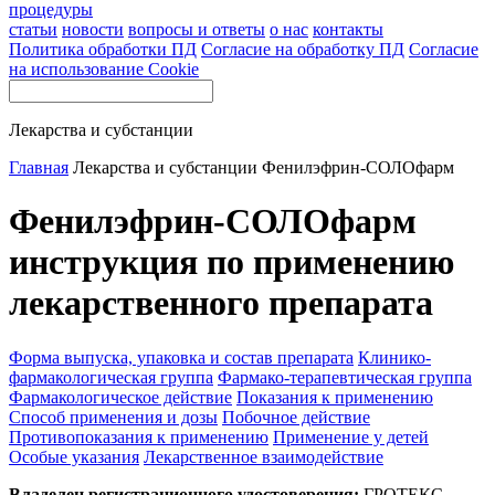
процедуры
статьи
новости
вопросы и ответы
о нас
контакты
Политика обработки ПД
Согласие на обработку ПД
Согласие
на использование Cookie
Лекарства и субстанции
Главная
Лекарства и субстанции
Фенилэфрин-СОЛОфарм
Фенилэфрин-СОЛОфарм
инструкция по применению
лекарственного препарата
Форма выпуска, упаковка и состав препарата
Клинико-
фармакологическая группа
Фармако-терапевтическая группа
Фармакологическое действие
Показания к применению
Способ применения и дозы
Побочное действие
Противопоказания к применению
Применение у детей
Особые указания
Лекарственное взаимодействие
Владелец регистрационного удостоверения:
ГРОТЕКС,