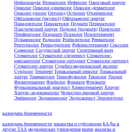
Нейрохирург
Неонатолог
Нефролог
Ожоговый хирург
Онколог
Онколог-гинеколог
Онколог-дерматолог
Онколог-уролог
Ортопед
Остеопат
Отоневролог
Офтальмолог (окулист)
Офтальмолог-хирург
Парадонтолог
Паразитолог
Педиатр
Перинатолог
Пластический хирург
Подолог (подиатр)
Проктолог
Профпатолог
Психиатр
Психолог
Психотерапевт
Пульмонолог
Радиолог
Реабилитолог
Ревматолог
Рентгенолог
Репродуктолог
Рефлексотерапевт
Сексолог
Сомнолог
Сосудистый хирург
Спортивный врач
Стоматолог
Стоматолог-гигиенист
Стоматолог-
имплантолог
Стоматолог-ортодонт
Стоматолог-ортопед
Стоматолог-хирург
Судебно-медицинский эксперт
Сурдолог
Терапевт
Торакальный онколог
Торакальный
хирург
Травматолог
Трансфузиолог
Трихолог
Уролог
Физиотерапевт
Флеболог
Фониатр
Фтизиатр
Функциональный диагност
Химиотерапевт
Хирург
Хирург-эндокринолог
Челюстно-лицевой хирург
Эмбриолог
Эндокринолог
Эндоскопист
Эпилептолог
календарь беременности
календарь беременности
лекарства и субстанции
БАДы и
другие ТАА
медицинские учреждения
врачи
анализы и