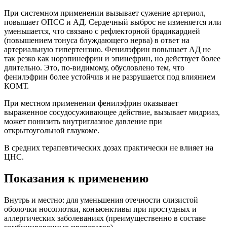
При системном применении вызывает сужение артериол,
повышает ОПСС и АД. Сердечный выброс не изменяется или
уменьшается, что связано с рефлекторной брадикардией
(повышением тонуса блуждающего нерва) в ответ на
артериальную гипертензию. Фенилэфрин повышает АД не
так резко как норэпинефрин и эпинефрин, но действует более
длительно. Это, по-видимому, обусловлено тем, что
фенилэфрин более устойчив и не разрушается под влиянием
КОМТ.
При местном применении фенилэфрин оказывает
выраженное сосудосуживающее действие, вызывает мидриаз,
может понизить внутриглазное давление при
открытоугольной глаукоме.
В средних терапевтических дозах практически не влияет на
ЦНС.
Показания к применению
Внутрь и местно: для уменьшения отечности слизистой
оболочки носоглотки, конъюнктивы при простудных и
аллергических заболеваниях (преимущественно в составе