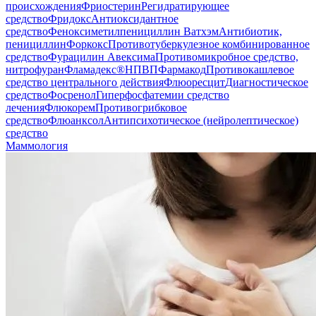
происхождения
Фриостерин
Регидратирующее
средство
Фридокс
Антиоксидантное
средство
Феноксиметилпенициллин Ватхэм
Антибиотик,
пенициллин
Форкокс
Противотуберкулезное комбинированное
средство
Фурацилин Авексима
Противомикробное средство,
нитрофуран
Фламадекс®
НПВП
Фармакод
Противокашлевое
средство центрального действия
Флюоресцит
Диагностическое
средство
Фосренол
Гиперфосфатемии средство
лечения
Флюкорем
Противогрибковое
средство
Флюанксол
Антипсихотическое (нейролептическое)
средство
Маммология