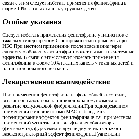
связи с этим следует избегать применения фенилэфрина в
форме 10% глазных капель у грудных детей.
Особые указания
Следует избегать применения фенилэфрина у пациентов с
тяжелым гипертиреозом.С осторожностью применять при
ИБС.При местном применении после всасывания через
слизистую оболочку фенилэфрин может вызывать системные
эффекты. В связи с этим следует избегать применения
фенилэфрина в форме 10% глазных капель у грудных детей и
пациентов пожилого возраста.
Лекарственное взаимодействие
При применении фенилэфрина на фоне общей анестезии,
вызванной галотаном или циклопропаном, возможно
развитие желудочковой фибрилляции.При одновременном
применении с ингибиторами МАО наблюдается
потенцирование эффектов фенилэфрина (в т.ч. при местном
применении).Фенотиазины, альфа-адреноблокаторы
(фентоламин), фуросемид и другие диуретики снижают
вазоконстрикторный эффект фенилэфрина.Гуанетидин