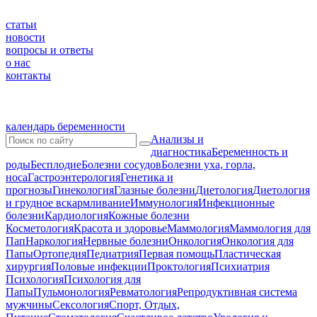
статьи
новости
вопросы и ответы
о нас
контакты
календарь беременности
Анализы и
диагностика
Беременность и
роды
Бесплодие
Болезни сосудов
Болезни уха, горла,
носа
Гастроэнтерология
Генетика и
прогнозы
Гинекология
Глазные болезни
Диетология
Диетология
и грудное вскармливание
Иммунология
Инфекционные
болезни
Кардиология
Кожные болезни
Косметология
Красота и здоровье
Маммология
Маммология для
Пап
Наркология
Нервные болезни
Онкология
Онкология для
Папы
Ортопедия
Педиатрия
Первая помощь
Пластическая
хирургия
Половые инфекции
Проктология
Психиатрия
Психология
Психология для
Папы
Пульмонология
Ревматология
Репродуктивная система
мужчины
Сексология
Спорт, Отдых,