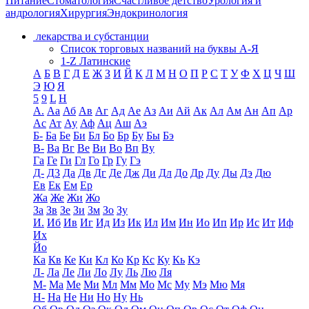
Питание
Стоматология
Счастливое детство
Урология и
андрология
Хирургия
Эндокринология
лекарства и субстанции
Список торговых названий на буквы А-Я
1-Z Латинские
А
Б
В
Г
Д
Е
Ж
З
И
Й
К
Л
М
Н
О
П
Р
С
Т
У
Ф
Х
Ц
Ч
Ш
Э
Ю
Я
5
9
L
H
А.
Аа
Аб
Ав
Аг
Ад
Ае
Аз
Аи
Ай
Ак
Ал
Ам
Ан
Ап
Ар
Ас
Ат
Ау
Аф
Ац
Аш
Аэ
Б-
Ба
Бе
Би
Бл
Бо
Бр
Бу
Бы
Бэ
В-
Ва
Вг
Ве
Ви
Во
Вп
Ву
Га
Ге
Ги
Гл
Го
Гр
Гу
Гэ
Д-
Д3
Да
Дв
Дг
Де
Дж
Ди
Дл
До
Др
Ду
Ды
Дэ
Дю
Ев
Ек
Ем
Ер
Жа
Же
Жи
Жо
За
Зв
Зе
Зи
Зм
Зо
Зу
И.
Иб
Ив
Иг
Ид
Из
Ик
Ил
Им
Ин
Ио
Ип
Ир
Ис
Ит
Иф
Их
Йо
Ка
Кв
Ке
Ки
Кл
Ко
Кр
Кс
Ку
Кь
Кэ
Л-
Ла
Ле
Ли
Ло
Лу
Ль
Лю
Ля
М-
Ма
Ме
Ми
Мл
Мм
Мо
Мс
Му
Мэ
Мю
Мя
Н-
На
Не
Ни
Но
Ну
Нь