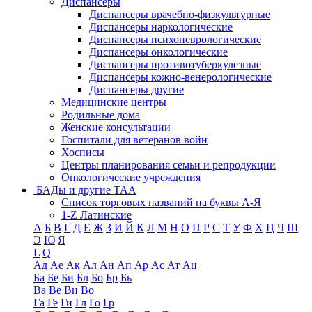
Диспансеры
Диспансеры врачебно-физкультурные
Диспансеры наркологические
Диспансеры психоневрологические
Диспансеры онкологические
Диспансеры противотуберкулезные
Диспансеры кожно-венерологические
Диспансеры другие
Медицинские центры
Родильные дома
Женские консультации
Госпитали для ветеранов войн
Хосписы
Центры планирования семьи и репродукции
Онкологические учреждения
БАДы и другие ТАА
Список торговых названий на буквы А-Я
1-Z Латинские
А
Б
В
Г
Д
Е
Ж
З
И
Й
К
Л
М
Н
О
П
Р
С
Т
У
Ф
Х
Ц
Ч
Ш
Э
Ю
Я
L
Q
Ад
Ае
Ак
Ал
Ан
Ап
Ар
Ас
Ат
Ац
Ба
Бе
Би
Бл
Бо
Бр
Бь
Ва
Ве
Ви
Во
Га
Ге
Ги
Гл
Го
Гр