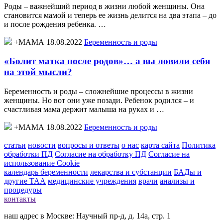
Роды – важнейший период в жизни любой женщины. Она
становится мамой и теперь ее жизнь делится на два этапа – до
и после рождения ребенка. …
+МАМА 18.08.2022
Беременность и роды
«Болит матка после родов»… а вы ловили себя
на этой мысли?
Беременность и роды – сложнейшие процессы в жизни
женщины. Но вот они уже позади. Ребенок родился – и
счастливая мама держит малыша на руках и …
+МАМА 18.08.2022
Беременность и роды
статьи
новости
вопросы и ответы
о нас
карта сайта
Политика
обработки ПД
Согласие на обработку ПД
Согласие на
использование Cookie
календарь беременности
лекарства и субстанции
БАДы и
другие ТАА
медицинские учреждения
врачи
анализы и
процедуры
контакты
наш адрес в Москве: Научный пр-д, д. 14а, стр. 1