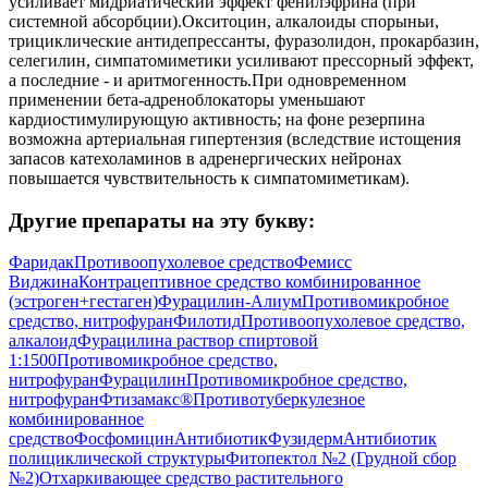
усиливает мидриатический эффект фенилэфрина (при
системной абсорбции).Окситоцин, алкалоиды спорыньи,
трициклические антидепрессанты, фуразолидон, прокарбазин,
селегилин, симпатомиметики усиливают прессорный эффект,
а последние - и аритмогенность.При одновременном
применении бета-адреноблокаторы уменьшают
кардиостимулирующую активность; на фоне резерпина
возможна артериальная гипертензия (вследствие истощения
запасов катехоламинов в адренергических нейронах
повышается чувствительность к симпатомиметикам).
Другие препараты на эту букву:
Фаридак
Противоопухолевое средство
Фемисс
Виджина
Контрацептивное средство комбинированное
(эстроген+гестаген)
Фурацилин-Алиум
Противомикробное
средство, нитрофуран
Филотид
Противоопухолевое средство,
алкалоид
Фурацилина раствор спиртовой
1:1500
Противомикробное средство,
нитрофуран
Фурацилин
Противомикробное средство,
нитрофуран
Фтизамакс®
Противотуберкулезное
комбинированное
средство
Фосфомицин
Антибиотик
Фузидерм
Антибиотик
полициклической структуры
Фитопектол №2 (Грудной сбор
№2)
Отхаркивающее средство растительного