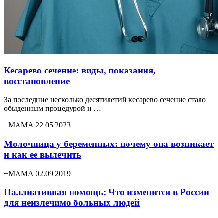
Кесарево сечение: виды, показания,
восстановление
За последние несколько десятилетий кесарево сечение стало
обыденным процедурой и …
+МАМА 22.05.2023
Молочница у беременных: почему она возникает
и как ее вылечить
+МАМА 02.09.2019
Паллиативная помощь: Что изменится в России
для неизлечимо больных людей