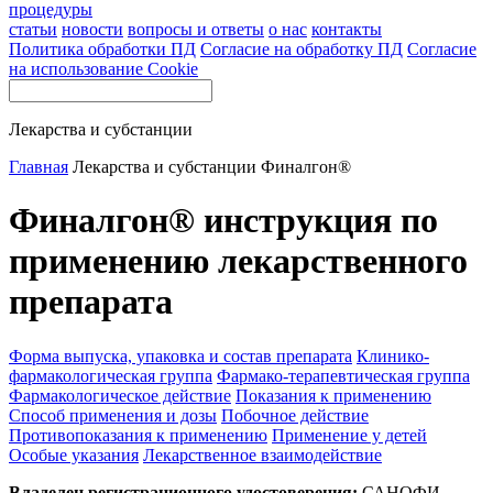
процедуры
статьи
новости
вопросы и ответы
о нас
контакты
Политика обработки ПД
Согласие на обработку ПД
Согласие
на использование Cookie
Лекарства и субстанции
Главная
Лекарства и субстанции
Финалгон®
Финалгон® инструкция по
применению лекарственного
препарата
Форма выпуска, упаковка и состав препарата
Клинико-
фармакологическая группа
Фармако-терапевтическая группа
Фармакологическое действие
Показания к применению
Способ применения и дозы
Побочное действие
Противопоказания к применению
Применение у детей
Особые указания
Лекарственное взаимодействие
Владелец регистрационного удостоверения:
САНОФИ