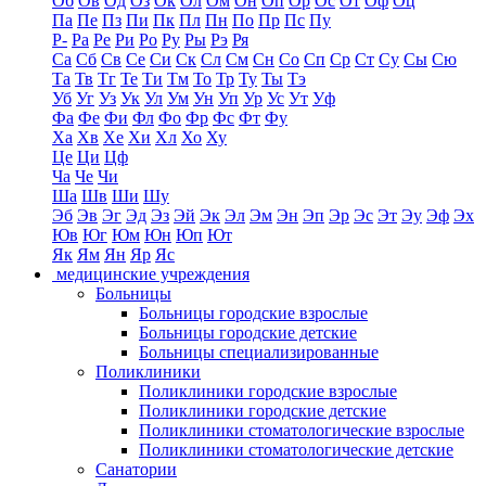
Об
Ов
Од
Оз
Ок
Ол
Ом
Он
Оп
Ор
Ос
От
Оф
Оц
Па
Пе
Пз
Пи
Пк
Пл
Пн
По
Пр
Пс
Пу
Р-
Ра
Ре
Ри
Ро
Ру
Ры
Рэ
Ря
Са
Сб
Св
Се
Си
Ск
Сл
См
Сн
Со
Сп
Ср
Ст
Су
Сы
Сю
Та
Тв
Тг
Те
Ти
Тм
То
Тр
Ту
Ты
Тэ
Уб
Уг
Уз
Ук
Ул
Ум
Ун
Уп
Ур
Ус
Ут
Уф
Фа
Фе
Фи
Фл
Фо
Фр
Фс
Фт
Фу
Ха
Хв
Хе
Хи
Хл
Хо
Ху
Це
Ци
Цф
Ча
Че
Чи
Ша
Шв
Ши
Шу
Эб
Эв
Эг
Эд
Эз
Эй
Эк
Эл
Эм
Эн
Эп
Эр
Эс
Эт
Эу
Эф
Эх
Юв
Юг
Юм
Юн
Юп
Ют
Як
Ям
Ян
Яр
Яс
медицинские учреждения
Больницы
Больницы городские взрослые
Больницы городские детские
Больницы специализированные
Поликлиники
Поликлиники городские взрослые
Поликлиники городские детские
Поликлиники стоматологические взрослые
Поликлиники стоматологические детские
Санатории