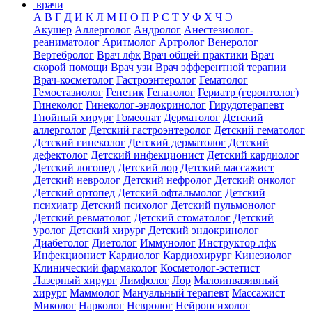
врачи
А
В
Г
Д
И
К
Л
М
Н
О
П
Р
С
Т
У
Ф
Х
Ч
Э
Акушер
Аллерголог
Андролог
Анестезиолог-
реаниматолог
Аритмолог
Артролог
Венеролог
Вертебролог
Врач лфк
Врач общей практики
Врач
скорой помощи
Врач узи
Врач эфферентной терапии
Врач-косметолог
Гастроэнтеролог
Гематолог
Гемостазиолог
Генетик
Гепатолог
Гериатр (геронтолог)
Гинеколог
Гинеколог-эндокринолог
Гирудотерапевт
Гнойный хирург
Гомеопат
Дерматолог
Детский
аллерголог
Детский гастроэнтеролог
Детский гематолог
Детский гинеколог
Детский дерматолог
Детский
дефектолог
Детский инфекционист
Детский кардиолог
Детский логопед
Детский лор
Детский массажист
Детский невролог
Детский нефролог
Детский онколог
Детский ортопед
Детский офтальмолог
Детский
психиатр
Детский психолог
Детский пульмонолог
Детский ревматолог
Детский стоматолог
Детский
уролог
Детский хирург
Детский эндокринолог
Диабетолог
Диетолог
Иммунолог
Инструктор лфк
Инфекционист
Кардиолог
Кардиохирург
Кинезиолог
Клинический фармаколог
Косметолог-эстетист
Лазерный хирург
Лимфолог
Лор
Малоинвазивный
хирург
Маммолог
Мануальный терапевт
Массажист
Миколог
Нарколог
Невролог
Нейропсихолог