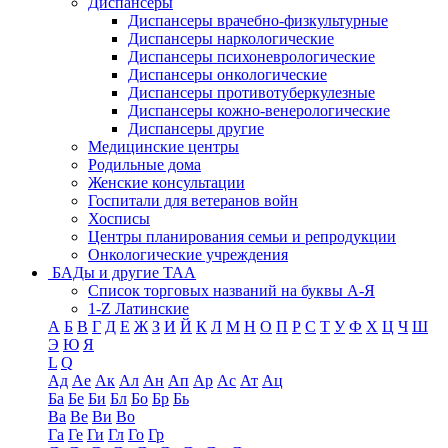
Диспансеры
Диспансеры врачебно-физкультурные
Диспансеры наркологические
Диспансеры психоневрологические
Диспансеры онкологические
Диспансеры противотуберкулезные
Диспансеры кожно-венерологические
Диспансеры другие
Медицинские центры
Родильные дома
Женские консультации
Госпитали для ветеранов войн
Хосписы
Центры планирования семьи и репродукции
Онкологические учреждения
БАДы и другие ТАА
Список торговых названий на буквы А-Я
1-Z Латинские
А
Б
В
Г
Д
Е
Ж
З
И
Й
К
Л
М
Н
О
П
Р
С
Т
У
Ф
Х
Ц
Ч
Ш
Э
Ю
Я
L
Q
Ад
Ае
Ак
Ал
Ан
Ап
Ар
Ас
Ат
Ац
Ба
Бе
Би
Бл
Бо
Бр
Бь
Ва
Ве
Ви
Во
Га
Ге
Ги
Гл
Го
Гр