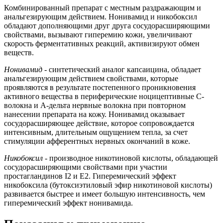
Комбинированный препарат с местным раздражающим и
анальгезирующим действием. Нонивамид и никобоксил
обладают дополняющими друг друга сосудорасширяющими
свойствами, вызывают гиперемию кожи, увеличивают
скорость ферментативных реакций, активизируют обмен
веществ.
Нонивамид
- синтетический аналог капсаицина, обладает
анальгезирующим действием свойствами, которые
проявляются в результате постепенного проникновения
активного вещества в периферические ноцицептивные C-
волокна и А-дельта нервные волокна при повторном
нанесении препарата на кожу. Нонивамид оказывает
сосудорасширяющее действие, которое сопровождается
интенсивным, длительным ощущением тепла, за счет
стимуляции афферентных нервных окончаний в коже.
Никобоксил
- производное никотиновой кислоты, обладающей
сосудорасширяющими свойствами при участии
простагландинов I2 и Е2. Гиперемический эффект
никобоксила (бутоксиэтиловый эфир никотиновой кислоты)
развивается быстрее и имеет большую интенсивность, чем
гиперемический эффект нонивамида.