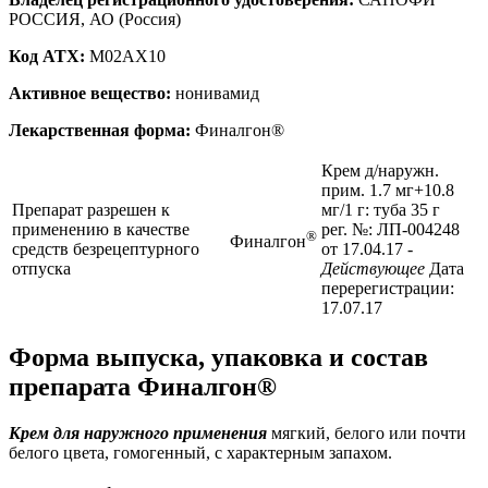
РОССИЯ, АО (Россия)
Код ATX:
M02AX10
Активное вещество:
нонивамид
Лекарственная форма:
Финалгон®
Крем д/наружн.
прим. 1.7 мг+10.8
Препарат разрешен к
мг/1 г: туба 35 г
применению в качестве
рег. №: ЛП-004248
®
Финалгон
средств безрецептурного
от 17.04.17
-
отпуска
Действующее
Дата
перерегистрации:
17.07.17
Форма выпуска, упаковка и состав
препарата Финалгон®
Крем для наружного применения
мягкий, белого или почти
белого цвета, гомогенный, с характерным запахом.