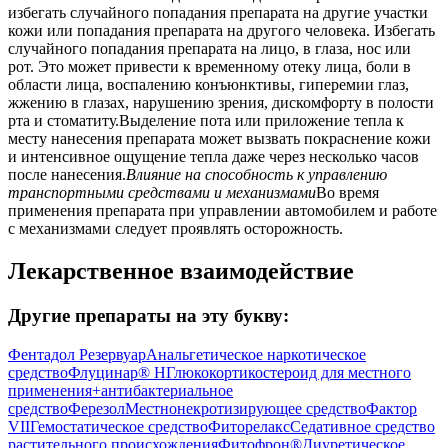
избегать случайного попадания препарата на другие участки
кожи или попадания препарата на другого человека. Избегать
случайного попадания препарата на лицо, в глаза, нос или
рот. Это может привести к временному отеку лица, боли в
области лица, воспалению конъюнктивы, гиперемии глаз,
жжению в глазах, нарушению зрения, дискомфорту в полости
рта и стоматиту.Выделение пота или приложение тепла к
месту нанесения препарата может вызвать покраснение кожи
и интенсивное ощущение тепла даже через несколько часов
после нанесения.
Влияние на способность к управлению
транспортными средствами и механизмами
Во время
применения препарата при управлении автомобилем и работе
с механизмами следует проявлять осторожность.
Лекарственное взаимодействие
Другие препараты на эту букву:
Фентадол Резервуар
Анальгетическое наркотическое
средство
Флуцинар® Н
Глюкокортикостероид для местного
применения+антибактериальное
средство
Ферезол
Местнонекротизирующее средство
Фактор
VII
Гемостатическое средство
Фиторелакс
Седативное средство
растительного происхождения
Фитофрон®
Диуретическое