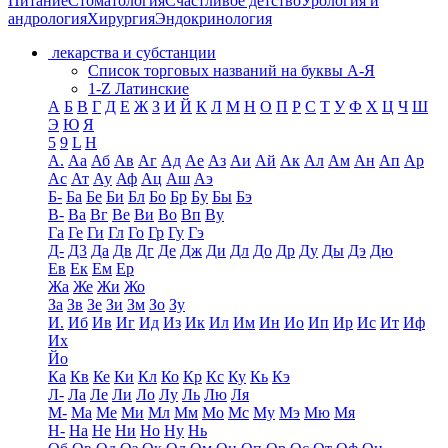
Питание
Стоматология
Счастливое детство
Урология и
андрология
Хирургия
Эндокринология
лекарства и субстанции
Список торговых названий на буквы А-Я
1-Z Латинские
А
Б
В
Г
Д
Е
Ж
З
И
Й
К
Л
М
Н
О
П
Р
С
Т
У
Ф
Х
Ц
Ч
Ш
Э
Ю
Я
5
9
L
H
А.
Аа
Аб
Ав
Аг
Ад
Ае
Аз
Аи
Ай
Ак
Ал
Ам
Ан
Ап
Ар
Ас
Ат
Ау
Аф
Ац
Аш
Аэ
Б-
Ба
Бе
Би
Бл
Бо
Бр
Бу
Бы
Бэ
В-
Ва
Вг
Ве
Ви
Во
Вп
Ву
Га
Ге
Ги
Гл
Го
Гр
Гу
Гэ
Д-
Д3
Да
Дв
Дг
Де
Дж
Ди
Дл
До
Др
Ду
Ды
Дэ
Дю
Ев
Ек
Ем
Ер
Жа
Же
Жи
Жо
За
Зв
Зе
Зи
Зм
Зо
Зу
И.
Иб
Ив
Иг
Ид
Из
Ик
Ил
Им
Ин
Ио
Ип
Ир
Ис
Ит
Иф
Их
Йо
Ка
Кв
Ке
Ки
Кл
Ко
Кр
Кс
Ку
Кь
Кэ
Л-
Ла
Ле
Ли
Ло
Лу
Ль
Лю
Ля
М-
Ма
Ме
Ми
Мл
Мм
Мо
Мс
Му
Мэ
Мю
Мя
Н-
На
Не
Ни
Но
Ну
Нь