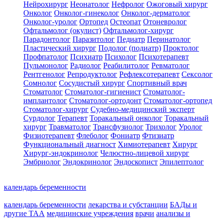
Нейрохирург
Неонатолог
Нефролог
Ожоговый хирург
Онколог
Онколог-гинеколог
Онколог-дерматолог
Онколог-уролог
Ортопед
Остеопат
Отоневролог
Офтальмолог (окулист)
Офтальмолог-хирург
Парадонтолог
Паразитолог
Педиатр
Перинатолог
Пластический хирург
Подолог (подиатр)
Проктолог
Профпатолог
Психиатр
Психолог
Психотерапевт
Пульмонолог
Радиолог
Реабилитолог
Ревматолог
Рентгенолог
Репродуктолог
Рефлексотерапевт
Сексолог
Сомнолог
Сосудистый хирург
Спортивный врач
Стоматолог
Стоматолог-гигиенист
Стоматолог-
имплантолог
Стоматолог-ортодонт
Стоматолог-ортопед
Стоматолог-хирург
Судебно-медицинский эксперт
Сурдолог
Терапевт
Торакальный онколог
Торакальный
хирург
Травматолог
Трансфузиолог
Трихолог
Уролог
Физиотерапевт
Флеболог
Фониатр
Фтизиатр
Функциональный диагност
Химиотерапевт
Хирург
Хирург-эндокринолог
Челюстно-лицевой хирург
Эмбриолог
Эндокринолог
Эндоскопист
Эпилептолог
календарь беременности
календарь беременности
лекарства и субстанции
БАДы и
другие ТАА
медицинские учреждения
врачи
анализы и