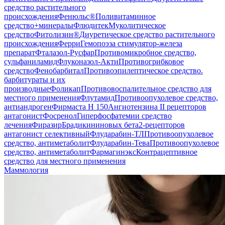
средство растительного
происхождения
Фенюльс®
Поливитаминное
средство+минералы
Флюдитек
Муколитическое
средство
Фитолизин®
Диуретическое средство растительного
происхождения
Ферри
Гемопоэза стимулятор-железа
препарат
Фталазол-Русфар
Противомикробное средство,
сульфаниламид
Флуконазол-Акти
Противогрибковое
средство
Фенобарбитал
Противоэпилептическое средство.
барбитураты и их
производные
Фоликап
Противовоспалительное средство для
местного применения
Флутамид
Противоопухолевое средство,
антиандроген
Фирмаста Н 150
Ангиотензина II рецепторов
антагонист
Фосренол
Гиперфосфатемии средство
лечения
Фиразир
Брадикининовых бета2-рецепторов
антагонист селективный
Флударабин-ТЛ
Противоопухолевое
средство, антиметаболит
Флударабин-Тева
Противоопухолевое
средство, антиметаболит
Фармагинэкс
Контрацептивное
средство для местного применения
Маммология