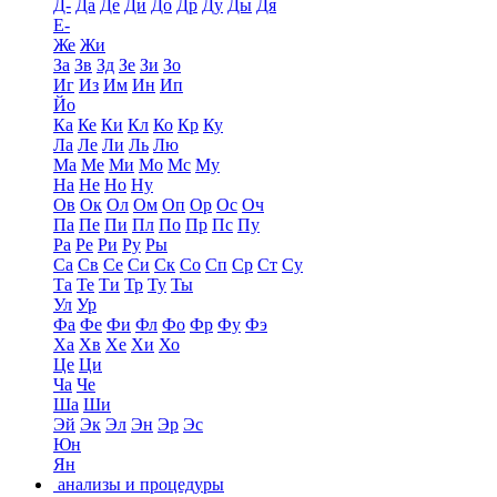
Д-
Да
Де
Ди
До
Др
Ду
Ды
Дя
Е-
Же
Жи
За
Зв
Зд
Зе
Зи
Зо
Иг
Из
Им
Ин
Ип
Йо
Ка
Ке
Ки
Кл
Ко
Кр
Ку
Ла
Ле
Ли
Ль
Лю
Ма
Ме
Ми
Мо
Мс
Му
На
Не
Но
Ну
Ов
Ок
Ол
Ом
Оп
Ор
Ос
Оч
Па
Пе
Пи
Пл
По
Пр
Пс
Пу
Ра
Ре
Ри
Ру
Ры
Са
Св
Се
Си
Ск
Со
Сп
Ср
Ст
Су
Та
Те
Ти
Тр
Ту
Ты
Ул
Ур
Фа
Фе
Фи
Фл
Фо
Фр
Фу
Фэ
Ха
Хв
Хе
Хи
Хо
Це
Ци
Ча
Че
Ша
Ши
Эй
Эк
Эл
Эн
Эр
Эс
Юн
Ян
анализы и процедуры