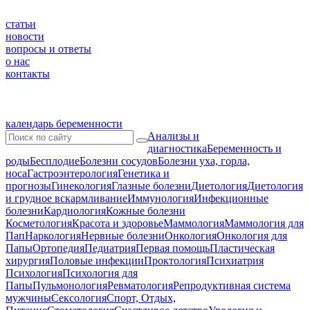
статьи
новости
вопросы и ответы
о нас
контакты
календарь беременности
Анализы и
диагностика
Беременность и
роды
Бесплодие
Болезни сосудов
Болезни уха, горла,
носа
Гастроэнтерология
Генетика и
прогнозы
Гинекология
Глазные болезни
Диетология
Диетология
и грудное вскармливание
Иммунология
Инфекционные
болезни
Кардиология
Кожные болезни
Косметология
Красота и здоровье
Маммология
Маммология для
Пап
Наркология
Нервные болезни
Онкология
Онкология для
Папы
Ортопедия
Педиатрия
Первая помощь
Пластическая
хирургия
Половые инфекции
Проктология
Психиатрия
Психология
Психология для
Папы
Пульмонология
Ревматология
Репродуктивная система
мужчины
Сексология
Спорт, Отдых,