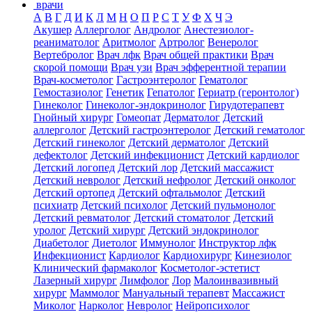
врачи
А
В
Г
Д
И
К
Л
М
Н
О
П
Р
С
Т
У
Ф
Х
Ч
Э
Акушер
Аллерголог
Андролог
Анестезиолог-
реаниматолог
Аритмолог
Артролог
Венеролог
Вертебролог
Врач лфк
Врач общей практики
Врач
скорой помощи
Врач узи
Врач эфферентной терапии
Врач-косметолог
Гастроэнтеролог
Гематолог
Гемостазиолог
Генетик
Гепатолог
Гериатр (геронтолог)
Гинеколог
Гинеколог-эндокринолог
Гирудотерапевт
Гнойный хирург
Гомеопат
Дерматолог
Детский
аллерголог
Детский гастроэнтеролог
Детский гематолог
Детский гинеколог
Детский дерматолог
Детский
дефектолог
Детский инфекционист
Детский кардиолог
Детский логопед
Детский лор
Детский массажист
Детский невролог
Детский нефролог
Детский онколог
Детский ортопед
Детский офтальмолог
Детский
психиатр
Детский психолог
Детский пульмонолог
Детский ревматолог
Детский стоматолог
Детский
уролог
Детский хирург
Детский эндокринолог
Диабетолог
Диетолог
Иммунолог
Инструктор лфк
Инфекционист
Кардиолог
Кардиохирург
Кинезиолог
Клинический фармаколог
Косметолог-эстетист
Лазерный хирург
Лимфолог
Лор
Малоинвазивный
хирург
Маммолог
Мануальный терапевт
Массажист
Миколог
Нарколог
Невролог
Нейропсихолог