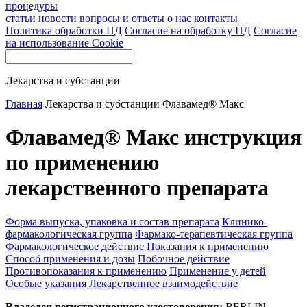
процедуры
статьи
новости
вопросы и ответы
о нас
контакты
Политика обработки ПД
Согласие на обработку ПД
Согласие
на использование Cookie
Лекарства и субстанции
Главная
Лекарства и субстанции
Флавамед® Макс
Флавамед® Макс инструкция
по применению
лекарственного препарата
Форма выпуска, упаковка и состав препарата
Клинико-
фармакологическая группа
Фармако-терапевтическая группа
Фармакологическое действие
Показания к применению
Способ применения и дозы
Побочное действие
Противопоказания к применению
Применение у детей
Особые указания
Лекарственное взаимодействие
Владелец регистрационного удостоверения:
BERLIN-