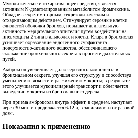
Муколитическое и отхаркивающее средство, является
активным N-деметилированным метаболитом бромгексина.
Обладает секретомоторным, секретолитическим и
отхаркивающим действием. Стимулирует серозные клетки
слизистой оболочки бронхов, повышает двигательную
активность мерцательного эпителия путем воздействия на
пневмоциты 2 типа в альвеолах и клетки Клара в бронхиолах,
усиливает образование эндогенного сурфактанта -
поверхностно-активного вещества, обеспечивающего
скольжение бронхиального секрета в просвете дыхательных
путей.
Амброксол увеличивает долю серозного компонента в
бронхиальном секрете, улучшая его структуру и способствуя
уменьшению вязкости и разжижению мокроты; в результате
этого улучшается мукоцилиарный транспорт и облегчается
выведение мокроты из бронхиального дерева.
При приема амброксола внутрь эффект, в среднем, наступает
через 30 мин и продолжается 6-12 ч, в зависимости от разовой
дозы.
Показания к применению