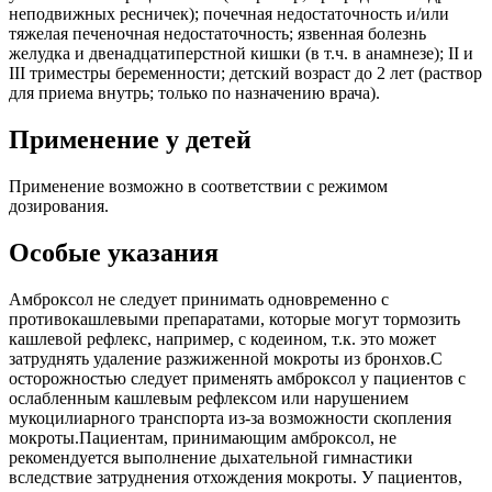
неподвижных ресничек); почечная недостаточность и/или
тяжелая печеночная недостаточность; язвенная болезнь
желудка и двенадцатиперстной кишки (в т.ч. в анамнезе); II и
III триместры беременности; детский возраст до 2 лет (раствор
для приема внутрь; только по назначению врача).
Применение у детей
Применение возможно в соответствии с режимом
дозирования.
Особые указания
Амброксол не следует принимать одновременно с
противокашлевыми препаратами, которые могут тормозить
кашлевой рефлекс, например, с кодеином, т.к. это может
затруднять удаление разжиженной мокроты из бронхов.С
осторожностью следует применять амброксол у пациентов с
ослабленным кашлевым рефлексом или нарушением
мукоцилиарного транспорта из-за возможности скопления
мокроты.Пациентам, принимающим амброксол, не
рекомендуется выполнение дыхательной гимнастики
вследствие затруднения отхождения мокроты. У пациентов,