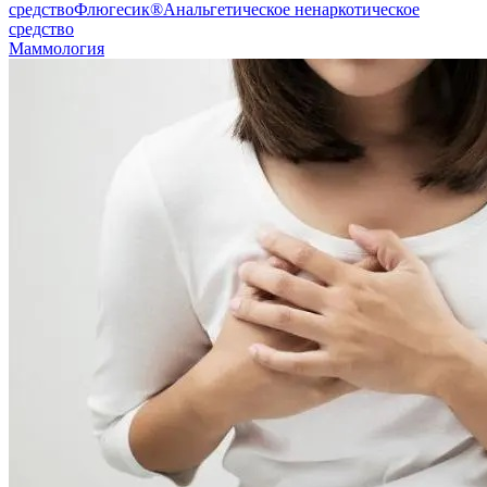
средство
Флюгесик®
Анальгетическое ненаркотическое
средство
Маммология