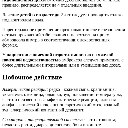
правило, распределяется на 4 отдельных введения.
Лечение
детей в возрасте до 2 лет
следует проводить только
под контролем врача.
Парентеральное применение прекращают после исчезновения
острых проявлений заболевания и переходят на прием
абмроксола внутрь в соответствующих лекарственных
формах.
У
пациентов с почечной недостаточностью
и
тяжелой
почечной недостаточностью
амброксол следует применять с
более длительными интервалами или в уменьшенных дозах.
Побочное действие
Аллергические реакции:
редко - кожная сыпь, крапивница,
экзантема, отек лица, одышка, зуд, повышение температуры;
частота неизвестна - анафилактические реакции, включая
анафилактический шок, ангионевротический отек, кожный
зуд, аллергический контактный дерматит.
Со стороны пищеварительной системы:
часто - тошнота;
нечасто - рвота, диарея, диспепсия, боли в животе.