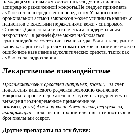
находящихся в тяжелом состоянии, следует выполнять
аспирацию разжиженной мокроты.Не следует принимать
амброксол непосредственно перед сном.У пациентов с
бронхиальной астмой амброксол может усиливать кашель.У
пациентов с тяжелыми поражениями кожи - синдромом
Стивенса-Джонсона или токсическим эпидермальным
некролизом - в ранней фазе может наблюдаться
гриппоподобное состояние: температура, боли в теле, ринит,
кашель, фарингит. При симптоматической терапии возможно
ошибочное назначение муколитических средств, таких как
амброксола гидрохлорид.
Лекарственное взаимодействие
Противокашлевые средства (например, кодеин)
- за счет
подавления кашлевого рефлекса возможно скопление
мокроты в просвете дыхательных путей с затруднением ее
выведения (одновременное применение не
рекомендуется).
Амоксициллин, доксициклин, цефуроксим,
эритромицин
- повышение проникновения антибиотиков в
бронхиальный секрет.
Другие препараты на эту букву: