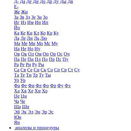
Д-
Да
Де
Ди
До
Др
Ду
Ды
Дя
Е-
Же
Жи
За
Зв
Зд
Зе
Зи
Зо
Иг
Из
Им
Ин
Ип
Йо
Ка
Ке
Ки
Кл
Ко
Кр
Ку
Ла
Ле
Ли
Ль
Лю
Ма
Ме
Ми
Мо
Мс
Му
На
Не
Но
Ну
Ов
Ок
Ол
Ом
Оп
Ор
Ос
Оч
Па
Пе
Пи
Пл
По
Пр
Пс
Пу
Ра
Ре
Ри
Ру
Ры
Са
Св
Се
Си
Ск
Со
Сп
Ср
Ст
Су
Та
Те
Ти
Тр
Ту
Ты
Ул
Ур
Фа
Фе
Фи
Фл
Фо
Фр
Фу
Фэ
Ха
Хв
Хе
Хи
Хо
Це
Ци
Ча
Че
Ша
Ши
Эй
Эк
Эл
Эн
Эр
Эс
Юн
Ян
анализы и процедуры