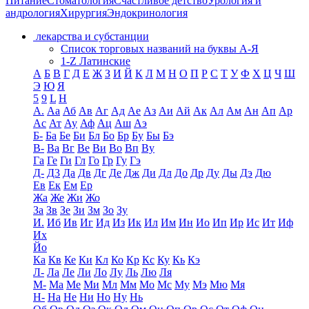
Питание
Стоматология
Счастливое детство
Урология и
андрология
Хирургия
Эндокринология
лекарства и субстанции
Список торговых названий на буквы А-Я
1-Z Латинские
А
Б
В
Г
Д
Е
Ж
З
И
Й
К
Л
М
Н
О
П
Р
С
Т
У
Ф
Х
Ц
Ч
Ш
Э
Ю
Я
5
9
L
H
А.
Аа
Аб
Ав
Аг
Ад
Ае
Аз
Аи
Ай
Ак
Ал
Ам
Ан
Ап
Ар
Ас
Ат
Ау
Аф
Ац
Аш
Аэ
Б-
Ба
Бе
Би
Бл
Бо
Бр
Бу
Бы
Бэ
В-
Ва
Вг
Ве
Ви
Во
Вп
Ву
Га
Ге
Ги
Гл
Го
Гр
Гу
Гэ
Д-
Д3
Да
Дв
Дг
Де
Дж
Ди
Дл
До
Др
Ду
Ды
Дэ
Дю
Ев
Ек
Ем
Ер
Жа
Же
Жи
Жо
За
Зв
Зе
Зи
Зм
Зо
Зу
И.
Иб
Ив
Иг
Ид
Из
Ик
Ил
Им
Ин
Ио
Ип
Ир
Ис
Ит
Иф
Их
Йо
Ка
Кв
Ке
Ки
Кл
Ко
Кр
Кс
Ку
Кь
Кэ
Л-
Ла
Ле
Ли
Ло
Лу
Ль
Лю
Ля
М-
Ма
Ме
Ми
Мл
Мм
Мо
Мс
Му
Мэ
Мю
Мя
Н-
На
Не
Ни
Но
Ну
Нь