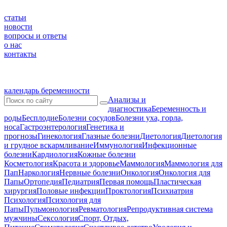
статьи
новости
вопросы и ответы
о нас
контакты
календарь беременности
Анализы и
диагностика
Беременность и
роды
Бесплодие
Болезни сосудов
Болезни уха, горла,
носа
Гастроэнтерология
Генетика и
прогнозы
Гинекология
Глазные болезни
Диетология
Диетология
и грудное вскармливание
Иммунология
Инфекционные
болезни
Кардиология
Кожные болезни
Косметология
Красота и здоровье
Маммология
Маммология для
Пап
Наркология
Нервные болезни
Онкология
Онкология для
Папы
Ортопедия
Педиатрия
Первая помощь
Пластическая
хирургия
Половые инфекции
Проктология
Психиатрия
Психология
Психология для
Папы
Пульмонология
Ревматология
Репродуктивная система
мужчины
Сексология
Спорт, Отдых,