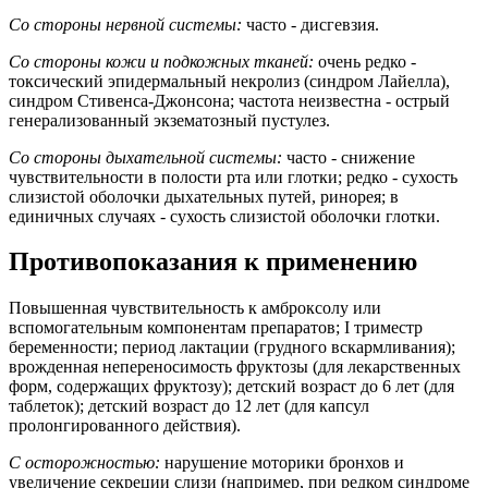
Со стороны нервной системы:
часто - дисгевзия.
Со стороны кожи и подкожных тканей:
очень редко -
токсический эпидермальный некролиз (синдром Лайелла),
синдром Стивенса-Джонсона; частота неизвестна - острый
генерализованный экзематозный пустулез.
Со стороны дыхательной системы:
часто - снижение
чувствительности в полости рта или глотки; редко - сухость
слизистой оболочки дыхательных путей, ринорея; в
единичных случаях - сухость слизистой оболочки глотки.
Противопоказания к применению
Повышенная чувствительность к амброксолу или
вспомогательным компонентам препаратов; I триместр
беременности; период лактации (грудного вскармливания);
врожденная непереносимость фруктозы (для лекарственных
форм, содержащих фруктозу); детский возраст до 6 лет (для
таблеток); детский возраст до 12 лет (для капсул
пролонгированного действия).
С осторожностью:
нарушение моторики бронхов и
увеличение секреции слизи (например, при редком синдроме