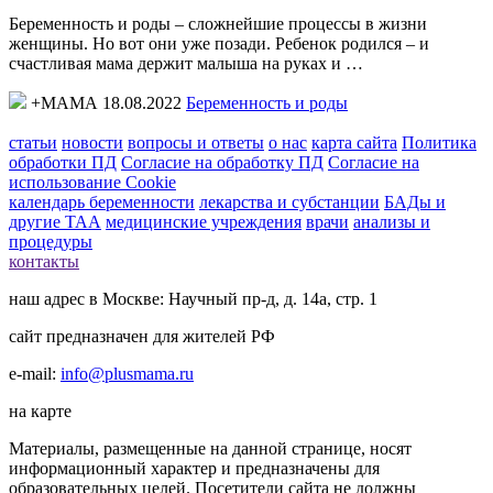
Беременность и роды – сложнейшие процессы в жизни
женщины. Но вот они уже позади. Ребенок родился – и
счастливая мама держит малыша на руках и …
+МАМА 18.08.2022
Беременность и роды
статьи
новости
вопросы и ответы
о нас
карта сайта
Политика
обработки ПД
Согласие на обработку ПД
Согласие на
использование Cookie
календарь беременности
лекарства и субстанции
БАДы и
другие ТАА
медицинские учреждения
врачи
анализы и
процедуры
контакты
наш адрес в Москве: Научный пр-д, д. 14а, стр. 1
сайт предназначен для жителей РФ
e-mail:
info@plusmama.ru
на карте
Материалы, размещенные на данной странице, носят
информационный характер и предназначены для
образовательных целей. Посетители сайта не должны