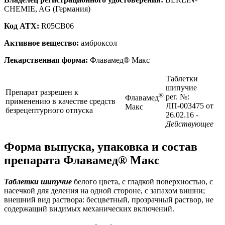
CHEMIE, AG (Германия)
Код ATX:
R05CB06
Активное вещество:
амброксол
Лекарственная форма:
Флавамед® Макс
Таблетки
шипучие
Препарат разрешен к
®
рег. №:
Флавамед
применению в качестве средств
ЛП-003475 от
Макс
безрецептурного отпуска
26.02.16
-
Действующее
Форма выпуска, упаковка и состав
препарата Флавамед® Макс
Таблетки шипучие
белого цвета, с гладкой поверхностью, с
насечкой для деления на одной стороне, с запахом вишни;
внешний вид раствора: бесцветный, прозрачный раствор, не
содержащий видимых механических включений.