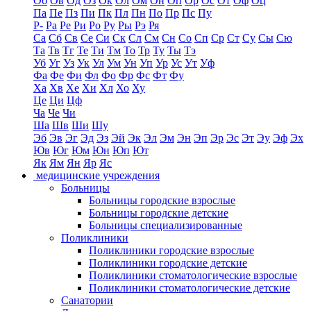
Об
Ов
Од
Оз
Ок
Ол
Ом
Он
Оп
Ор
Ос
От
Оф
Оц
Па
Пе
Пз
Пи
Пк
Пл
Пн
По
Пр
Пс
Пу
Р-
Ра
Ре
Ри
Ро
Ру
Ры
Рэ
Ря
Са
Сб
Св
Се
Си
Ск
Сл
См
Сн
Со
Сп
Ср
Ст
Су
Сы
Сю
Та
Тв
Тг
Те
Ти
Тм
То
Тр
Ту
Ты
Тэ
Уб
Уг
Уз
Ук
Ул
Ум
Ун
Уп
Ур
Ус
Ут
Уф
Фа
Фе
Фи
Фл
Фо
Фр
Фс
Фт
Фу
Ха
Хв
Хе
Хи
Хл
Хо
Ху
Це
Ци
Цф
Ча
Че
Чи
Ша
Шв
Ши
Шу
Эб
Эв
Эг
Эд
Эз
Эй
Эк
Эл
Эм
Эн
Эп
Эр
Эс
Эт
Эу
Эф
Эх
Юв
Юг
Юм
Юн
Юп
Ют
Як
Ям
Ян
Яр
Яс
медицинские учреждения
Больницы
Больницы городские взрослые
Больницы городские детские
Больницы специализированные
Поликлиники
Поликлиники городские взрослые
Поликлиники городские детские
Поликлиники стоматологические взрослые
Поликлиники стоматологические детские
Санатории