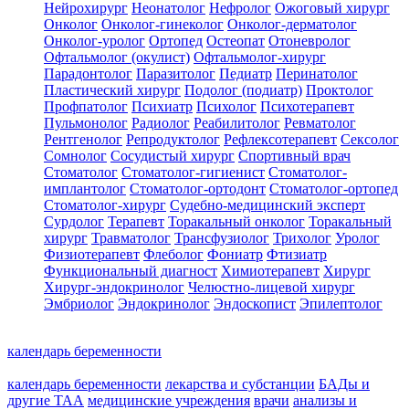
Нейрохирург
Неонатолог
Нефролог
Ожоговый хирург
Онколог
Онколог-гинеколог
Онколог-дерматолог
Онколог-уролог
Ортопед
Остеопат
Отоневролог
Офтальмолог (окулист)
Офтальмолог-хирург
Парадонтолог
Паразитолог
Педиатр
Перинатолог
Пластический хирург
Подолог (подиатр)
Проктолог
Профпатолог
Психиатр
Психолог
Психотерапевт
Пульмонолог
Радиолог
Реабилитолог
Ревматолог
Рентгенолог
Репродуктолог
Рефлексотерапевт
Сексолог
Сомнолог
Сосудистый хирург
Спортивный врач
Стоматолог
Стоматолог-гигиенист
Стоматолог-
имплантолог
Стоматолог-ортодонт
Стоматолог-ортопед
Стоматолог-хирург
Судебно-медицинский эксперт
Сурдолог
Терапевт
Торакальный онколог
Торакальный
хирург
Травматолог
Трансфузиолог
Трихолог
Уролог
Физиотерапевт
Флеболог
Фониатр
Фтизиатр
Функциональный диагност
Химиотерапевт
Хирург
Хирург-эндокринолог
Челюстно-лицевой хирург
Эмбриолог
Эндокринолог
Эндоскопист
Эпилептолог
календарь беременности
календарь беременности
лекарства и субстанции
БАДы и
другие ТАА
медицинские учреждения
врачи
анализы и