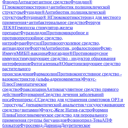
Флюдер
Антиагрегантное средство
Фуцидин®
Г
Глюкокортикостероид+антибиотик полициклической
структуры
Фуцидин®
Антибиотик полициклической
структуры
Флуцинар® Н
Глюкокортикостероид для местного
применения+антибактериальное средство
Феррум
ЛЕК®
Гемопоэза стимулятор-железа
препарат
Фуразолидон
Противомикробное и
противопротозойное средство,
нитрофуран
Фругил
Противоопухолевое средство,
антиандроген
Фортум
Антибиотик, цефалоспорин
Фсме-
Иммун
МИБП-вакцина
Флогардин®
Противовирусное
иммуностимулирующее средство - индуктор образования
интерферонов
Фитогаленика®
Общетонизирующее средство
растительного
происхождения
Фармазолин
Противоконгестивное средство -
вазоконстриктор (альфа-адреномиметик)
Фукус-
Плюс
Гомеопатическое
средство
Фраксипарин
Антикоагулянтное средство прямого
действия
Флуимарин
Средство лечения заболеваний
носа
Фенипрекс-С
Средство для устранения симптомов ОРЗ и
"простуды" (ненаркотический анальгетик+сосудосуживающее
средство+витамин)
Фукус-Желе Натив-гастро
Формин
Плива
Гипогликемическое средство для перорального
применения группы бигуанидов
Фозиноприл-Тева
АПФ
блокатор
Фуросемид-Дарница
Диуретическое