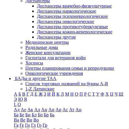
Диспансеры
Диспансеры врачебно-физкультурные
Диспансеры наркологические
Диспансеры психоневрологические
Диспансеры онкологические
Диспансеры противотуберкулезные
Диспансеры кожно-венерологические
Диспансеры другие
Медицинские центры
Родильные дома
Женские консультации
Госпитали для ветеранов войн
Хосписы
Центры планирования семьи и репродукции
Онкологические учреждения
БАДы и другие ТАА
Список торговых названий на буквы А-Я
1-Z Латинские
А
Б
В
Г
Д
Е
Ж
З
И
Й
К
Л
М
Н
О
П
Р
С
Т
У
Ф
Х
Ц
Ч
Ш
Э
Ю
Я
L
Q
Ад
Ае
Ак
Ал
Ан
Ап
Ар
Ас
Ат
Ац
Ба
Бе
Би
Бл
Бо
Бр
Бь
Ва
Ве
Ви
Во
Га
Ге
Ги
Гл
Го
Гр