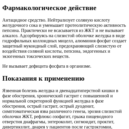
Фармакологическое действие
Антацидное средство. Нейтрализует соляную кислоту
желудочного сока и уменьшает протеолитическую активность
пепсина. Практически не всасывается из ЖКТ и не вызывает
алкалоз. Адсорбируясь на слизистой оболочке желудка в виде
гидрофильных коллоидных мицелл, алюминия фосфат создает
защитный мукоидный слой, предохраняющий слизистую от
воздействия соляной кислоты, пепсина, эндогенных и
экзогенных токсических веществ.
Не вызывает дефицита фосфата в организме.
Показания к применению
Язвенная болезнь желудка и двенадцатиперстной кишки в
фазе обострения, хронический гастрит с повышенной и
нормальной секреторной функцией желудка в фазе
обострения, острый гастрит, острый дуоденит,
симптоматическая язва различного генеза, эрозия слизистой
оболочки ЖКТ, рефлюкс-эзофагит, грыжа пищеводного
отверстия диафрагмы, энтероколит, сигмоидит, проктит,
дивертикулит, диарея у пациентов после гастрэктомии,