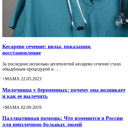
Кесарево сечение: виды, показания,
восстановление
За последние несколько десятилетий кесарево сечение стало
обыденным процедурой и …
+МАМА 22.05.2023
Молочница у беременных: почему она возникает
и как ее вылечить
+МАМА 02.09.2019
Паллиативная помощь: Что изменится в России
для неизлечимо больных людей