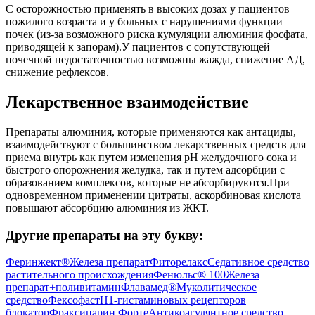
С осторожностью применять в высоких дозах у пациентов
пожилого возраста и у больных с нарушениями функции
почек (из-за возможного риска кумуляции алюминия фосфата,
приводящей к запорам).У пациентов с сопутствующей
почечной недостаточностью возможны жажда, снижение АД,
снижение рефлексов.
Лекарственное взаимодействие
Препараты алюминия, которые применяются как антациды,
взаимодействуют с большинством лекарственных средств для
приема внутрь как путем изменения pH желудочного сока и
быстрого опорожнения желудка, так и путем адсорбции с
образованием комплексов, которые не абсорбируются.При
одновременном применении цитраты, аскорбиновая кислота
повышают абсорбцию алюминия из ЖКТ.
Другие препараты на эту букву:
Феринжект®
Железа препарат
Фиторелакс
Седативное средство
растительного происхождения
Фенюльс® 100
Железа
препарат+поливитамин
Флавамед®
Муколитическое
средство
Фексофаст
H1-гистаминовых рецепторов
блокатор
Фраксипарин Форте
Антикоагулянтное средство