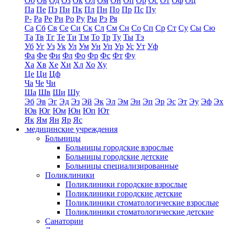
Об
Ов
Од
Оз
Ок
Ол
Ом
Он
Оп
Ор
Ос
От
Оф
Оц
Па
Пе
Пз
Пи
Пк
Пл
Пн
По
Пр
Пс
Пу
Р-
Ра
Ре
Ри
Ро
Ру
Ры
Рэ
Ря
Са
Сб
Св
Се
Си
Ск
Сл
См
Сн
Со
Сп
Ср
Ст
Су
Сы
Сю
Та
Тв
Тг
Те
Ти
Тм
То
Тр
Ту
Ты
Тэ
Уб
Уг
Уз
Ук
Ул
Ум
Ун
Уп
Ур
Ус
Ут
Уф
Фа
Фе
Фи
Фл
Фо
Фр
Фс
Фт
Фу
Ха
Хв
Хе
Хи
Хл
Хо
Ху
Це
Ци
Цф
Ча
Че
Чи
Ша
Шв
Ши
Шу
Эб
Эв
Эг
Эд
Эз
Эй
Эк
Эл
Эм
Эн
Эп
Эр
Эс
Эт
Эу
Эф
Эх
Юв
Юг
Юм
Юн
Юп
Ют
Як
Ям
Ян
Яр
Яс
медицинские учреждения
Больницы
Больницы городские взрослые
Больницы городские детские
Больницы специализированные
Поликлиники
Поликлиники городские взрослые
Поликлиники городские детские
Поликлиники стоматологические взрослые
Поликлиники стоматологические детские
Санатории