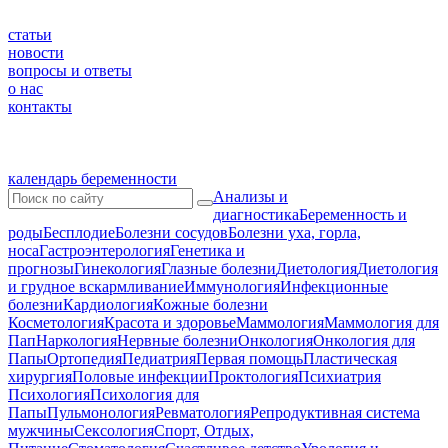
статьи
новости
вопросы и ответы
о нас
контакты
календарь беременности
Анализы и
диагностика
Беременность и
роды
Бесплодие
Болезни сосудов
Болезни уха, горла,
носа
Гастроэнтерология
Генетика и
прогнозы
Гинекология
Глазные болезни
Диетология
Диетология
и грудное вскармливание
Иммунология
Инфекционные
болезни
Кардиология
Кожные болезни
Косметология
Красота и здоровье
Маммология
Маммология для
Пап
Наркология
Нервные болезни
Онкология
Онкология для
Папы
Ортопедия
Педиатрия
Первая помощь
Пластическая
хирургия
Половые инфекции
Проктология
Психиатрия
Психология
Психология для
Папы
Пульмонология
Ревматология
Репродуктивная система
мужчины
Сексология
Спорт, Отдых,