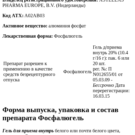
PHARMA EUROPE, B.V. (Нидерланды)
Код ATX:
A02AB03
Активное вещество:
алюминия фосфат
Лекарственная форма:
Фосфалюгель
Гель д/приема
внутрь 20% (10.4
г/16 г): пак. 6 или
Препарат разрешен к
20 шт.
применению в качестве
рег. №: П
Фосфалюгель
средств безрецептурного
N012655/01 от
отпуска
05.03.09
-
Бессрочно
Дата
перерегистрации:
16.03.15
Форма выпуска, упаковка и состав
препарата Фосфалюгель
Гель для приема внутрь
белого или почти белого цвета,