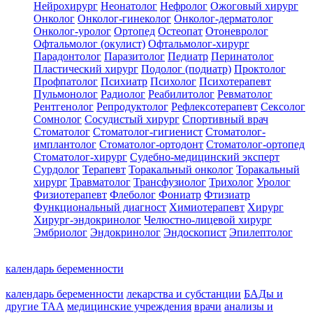
Нейрохирург
Неонатолог
Нефролог
Ожоговый хирург
Онколог
Онколог-гинеколог
Онколог-дерматолог
Онколог-уролог
Ортопед
Остеопат
Отоневролог
Офтальмолог (окулист)
Офтальмолог-хирург
Парадонтолог
Паразитолог
Педиатр
Перинатолог
Пластический хирург
Подолог (подиатр)
Проктолог
Профпатолог
Психиатр
Психолог
Психотерапевт
Пульмонолог
Радиолог
Реабилитолог
Ревматолог
Рентгенолог
Репродуктолог
Рефлексотерапевт
Сексолог
Сомнолог
Сосудистый хирург
Спортивный врач
Стоматолог
Стоматолог-гигиенист
Стоматолог-
имплантолог
Стоматолог-ортодонт
Стоматолог-ортопед
Стоматолог-хирург
Судебно-медицинский эксперт
Сурдолог
Терапевт
Торакальный онколог
Торакальный
хирург
Травматолог
Трансфузиолог
Трихолог
Уролог
Физиотерапевт
Флеболог
Фониатр
Фтизиатр
Функциональный диагност
Химиотерапевт
Хирург
Хирург-эндокринолог
Челюстно-лицевой хирург
Эмбриолог
Эндокринолог
Эндоскопист
Эпилептолог
календарь беременности
календарь беременности
лекарства и субстанции
БАДы и
другие ТАА
медицинские учреждения
врачи
анализы и