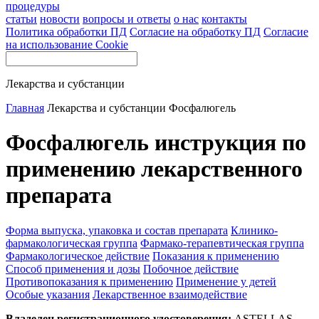
процедуры
статьи
новости
вопросы и ответы
о нас
контакты
Политика обработки ПД
Согласие на обработку ПД
Согласие
на использование Cookie
Лекарства и субстанции
Главная
Лекарства и субстанции
Фосфалюгель
Фосфалюгель инструкция по
применению лекарственного
препарата
Форма выпуска, упаковка и состав препарата
Клинико-
фармакологическая группа
Фармако-терапевтическая группа
Фармакологическое действие
Показания к применению
Способ применения и дозы
Побочное действие
Противопоказания к применению
Применение у детей
Особые указания
Лекарственное взаимодействие
Владелец регистрационного удостоверения:
ASTELLAS