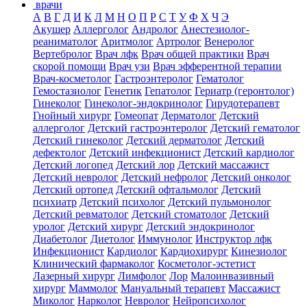
врачи
А
В
Г
Д
И
К
Л
М
Н
О
П
Р
С
Т
У
Ф
Х
Ч
Э
Акушер
Аллерголог
Андролог
Анестезиолог-
реаниматолог
Аритмолог
Артролог
Венеролог
Вертебролог
Врач лфк
Врач общей практики
Врач
скорой помощи
Врач узи
Врач эфферентной терапии
Врач-косметолог
Гастроэнтеролог
Гематолог
Гемостазиолог
Генетик
Гепатолог
Гериатр (геронтолог)
Гинеколог
Гинеколог-эндокринолог
Гирудотерапевт
Гнойный хирург
Гомеопат
Дерматолог
Детский
аллерголог
Детский гастроэнтеролог
Детский гематолог
Детский гинеколог
Детский дерматолог
Детский
дефектолог
Детский инфекционист
Детский кардиолог
Детский логопед
Детский лор
Детский массажист
Детский невролог
Детский нефролог
Детский онколог
Детский ортопед
Детский офтальмолог
Детский
психиатр
Детский психолог
Детский пульмонолог
Детский ревматолог
Детский стоматолог
Детский
уролог
Детский хирург
Детский эндокринолог
Диабетолог
Диетолог
Иммунолог
Инструктор лфк
Инфекционист
Кардиолог
Кардиохирург
Кинезиолог
Клинический фармаколог
Косметолог-эстетист
Лазерный хирург
Лимфолог
Лор
Малоинвазивный
хирург
Маммолог
Мануальный терапевт
Массажист
Миколог
Нарколог
Невролог
Нейропсихолог