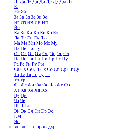
Д-
Да
Де
Ди
До
Др
Ду
Ды
Дя
Е-
Же
Жи
За
Зв
Зд
Зе
Зи
Зо
Иг
Из
Им
Ин
Ип
Йо
Ка
Ке
Ки
Кл
Ко
Кр
Ку
Ла
Ле
Ли
Ль
Лю
Ма
Ме
Ми
Мо
Мс
Му
На
Не
Но
Ну
Ов
Ок
Ол
Ом
Оп
Ор
Ос
Оч
Па
Пе
Пи
Пл
По
Пр
Пс
Пу
Ра
Ре
Ри
Ру
Ры
Са
Св
Се
Си
Ск
Со
Сп
Ср
Ст
Су
Та
Те
Ти
Тр
Ту
Ты
Ул
Ур
Фа
Фе
Фи
Фл
Фо
Фр
Фу
Фэ
Ха
Хв
Хе
Хи
Хо
Це
Ци
Ча
Че
Ша
Ши
Эй
Эк
Эл
Эн
Эр
Эс
Юн
Ян
анализы и процедуры