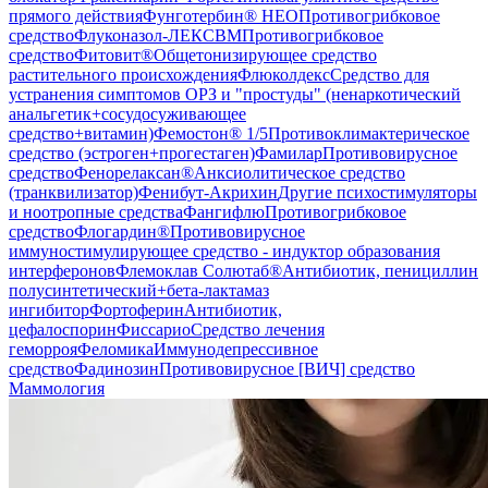
прямого действия
Фунготербин® НЕО
Противогрибковое
средство
Флуконазол-ЛЕКСВМ
Противогрибковое
средство
Фитовит®
Общетонизирующее средство
растительного происхождения
Флюколдекс
Средство для
устранения симптомов ОРЗ и "простуды" (ненаркотический
анальгетик+сосудосуживающее
средство+витамин)
Фемостон® 1/5
Противоклимактерическое
средство (эстроген+прогестаген)
Фамилар
Противовирусное
средство
Фенорелаксан®
Анксиолитическое средство
(транквилизатор)
Фенибут-Акрихин
Другие психостимуляторы
и ноотропные средства
Фангифлю
Противогрибковое
средство
Флогардин®
Противовирусное
иммуностимулирующее средство - индуктор образования
интерферонов
Флемоклав Солютаб®
Антибиотик, пенициллин
полусинтетический+бета-лактамаз
ингибитор
Фортоферин
Антибиотик,
цефалоспорин
Фиссарио
Средство лечения
геморроя
Феломика
Иммунодепрессивное
средство
Фадинозин
Противовирусное [ВИЧ] средство
Маммология