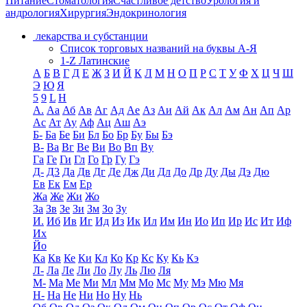
Питание
Стоматология
Счастливое детство
Урология и
андрология
Хирургия
Эндокринология
лекарства и субстанции
Список торговых названий на буквы А-Я
1-Z Латинские
А
Б
В
Г
Д
Е
Ж
З
И
Й
К
Л
М
Н
О
П
Р
С
Т
У
Ф
Х
Ц
Ч
Ш
Э
Ю
Я
5
9
L
H
А.
Аа
Аб
Ав
Аг
Ад
Ае
Аз
Аи
Ай
Ак
Ал
Ам
Ан
Ап
Ар
Ас
Ат
Ау
Аф
Ац
Аш
Аэ
Б-
Ба
Бе
Би
Бл
Бо
Бр
Бу
Бы
Бэ
В-
Ва
Вг
Ве
Ви
Во
Вп
Ву
Га
Ге
Ги
Гл
Го
Гр
Гу
Гэ
Д-
Д3
Да
Дв
Дг
Де
Дж
Ди
Дл
До
Др
Ду
Ды
Дэ
Дю
Ев
Ек
Ем
Ер
Жа
Же
Жи
Жо
За
Зв
Зе
Зи
Зм
Зо
Зу
И.
Иб
Ив
Иг
Ид
Из
Ик
Ил
Им
Ин
Ио
Ип
Ир
Ис
Ит
Иф
Их
Йо
Ка
Кв
Ке
Ки
Кл
Ко
Кр
Кс
Ку
Кь
Кэ
Л-
Ла
Ле
Ли
Ло
Лу
Ль
Лю
Ля
М-
Ма
Ме
Ми
Мл
Мм
Мо
Мс
Му
Мэ
Мю
Мя
Н-
На
Не
Ни
Но
Ну
Нь