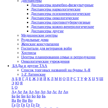
Диспансеры
Диспансеры врачебно-физкультурные
Диспансеры наркологические
Диспансеры психоневрологические
Диспансеры онкологические
Диспансеры противотуберкулезные
Диспансеры кожно-венерологические
Диспансеры другие
Медицинские центры
Родильные дома
Женские консультации
Госпитали для ветеранов войн
Хосписы
Центры планирования семьи и репродукции
Онкологические учреждения
БАДы и другие ТАА
Список торговых названий на буквы А-Я
1-Z Латинские
А
Б
В
Г
Д
Е
Ж
З
И
Й
К
Л
М
Н
О
П
Р
С
Т
У
Ф
Х
Ц
Ч
Ш
Э
Ю
Я
L
Q
Ад
Ае
Ак
Ал
Ан
Ап
Ар
Ас
Ат
Ац
Ба
Бе
Би
Бл
Бо
Бр
Бь
Ва
Ве
Ви
Во
Га
Ге
Ги
Гл
Го
Гр