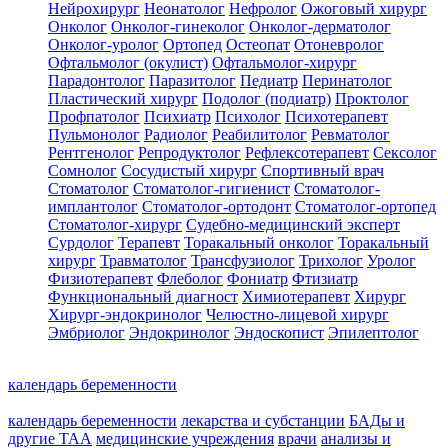
Нейрохирург
Неонатолог
Нефролог
Ожоговый хирург
Онколог
Онколог-гинеколог
Онколог-дерматолог
Онколог-уролог
Ортопед
Остеопат
Отоневролог
Офтальмолог (окулист)
Офтальмолог-хирург
Парадонтолог
Паразитолог
Педиатр
Перинатолог
Пластический хирург
Подолог (подиатр)
Проктолог
Профпатолог
Психиатр
Психолог
Психотерапевт
Пульмонолог
Радиолог
Реабилитолог
Ревматолог
Рентгенолог
Репродуктолог
Рефлексотерапевт
Сексолог
Сомнолог
Сосудистый хирург
Спортивный врач
Стоматолог
Стоматолог-гигиенист
Стоматолог-
имплантолог
Стоматолог-ортодонт
Стоматолог-ортопед
Стоматолог-хирург
Судебно-медицинский эксперт
Сурдолог
Терапевт
Торакальный онколог
Торакальный
хирург
Травматолог
Трансфузиолог
Трихолог
Уролог
Физиотерапевт
Флеболог
Фониатр
Фтизиатр
Функциональный диагност
Химиотерапевт
Хирург
Хирург-эндокринолог
Челюстно-лицевой хирург
Эмбриолог
Эндокринолог
Эндоскопист
Эпилептолог
календарь беременности
календарь беременности
лекарства и субстанции
БАДы и
другие ТАА
медицинские учреждения
врачи
анализы и