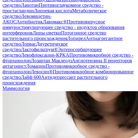
средство
Ланотан
Противоглаукомное средство -
простагландин
Липоевая кислота
Метаболическое
средство
Левомицетин-
АКОС
Антибиотик
Лавомакс®
Противовирусное
иммуностимулирующее средство - индуктор образования
интерферонов
Липы цветки
Потогонное средство
растительного происхождения
Лопирел
Антиагрегантное
средство
Лорвас
Диуретическое
средство
Лактофильтрум®
Энтеросорбирующее
средство
Левофлоксацин-КРКА
Противомикробное средство -
фторхинолон
Лозартан Маклеодз
Ангиотензина II рецепторов
антагонист
Ломацин
Противомикробное средство -
фторхинолон
Левосин®
Противомикробное комбинированное
средство
Лайф 600
Антидепрессант растительного
происхождения
Маммология