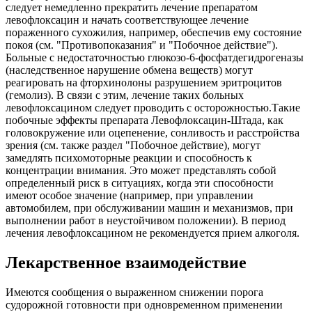
следует немедленно прекратить лечение препаратом
левофлоксацин и начать соответствующее лечение
пораженного сухожилия, например, обеспечив ему состояние
покоя (см. "Противопоказания" и "Побочное действие").
Больные с недостаточностью глюкозо-6-фосфатдегидрогеназы
(наследственное нарушение обмена веществ) могут
реагировать на фторхинолоны разрушением эритроцитов
(гемолиз). В связи с этим, лечение таких больных
левофлоксацином следует проводить с осторожностью.Такие
побочные эффекты препарата Левофлоксацин-Штада, как
головокружение или оцепенение, сонливость и расстройства
зрения (см. также раздел "Побочное действие), могут
замедлять психомоторные реакции и способность к
концентрации внимания. Это может представлять собой
определенный риск в ситуациях, когда эти способности
имеют особое значение (например, при управлении
автомобилем, при обслуживании машин и механизмов, при
выполнении работ в неустойчивом положении). В период
лечения левофлоксацином не рекомендуется прием алкоголя.
Лекарственное взаимодействие
Имеются сообщения о выраженном снижении порога
судорожной готовности при одновременном применении