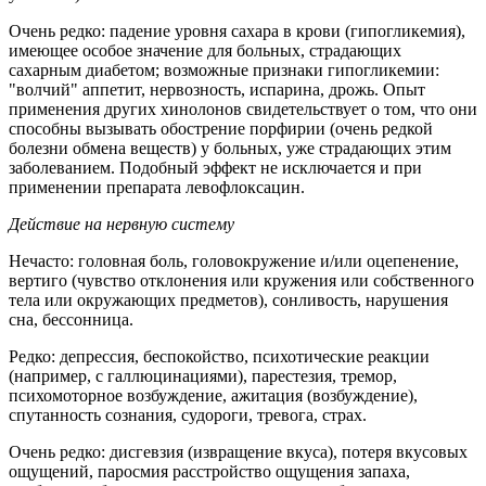
Очень редко: падение уровня сахара в крови (гипогликемия),
имеющее особое значение для больных, страдающих
сахарным диабетом; возможные признаки гипогликемии:
"волчий" аппетит, нервозность, испарина, дрожь. Опыт
применения других хинолонов свидетельствует о том, что они
способны вызывать обострение порфирии (очень редкой
болезни обмена веществ) у больных, уже страдающих этим
заболеванием. Подобный эффект не исключается и при
применении препарата левофлоксацин.
Действие на нервную систему
Нечасто: головная боль, головокружение и/или оцепенение,
вертиго (чувство отклонения или кружения или собственного
тела или окружающих предметов), сонливость, нарушения
сна, бессонница.
Редко: депрессия, беспокойство, психотические реакции
(например, с галлюцинациями), парестезия, тремор,
психомоторное возбуждение, ажитация (возбуждение),
спутанность сознания, судороги, тревога, страх.
Очень редко: дисгевзия (извращение вкуса), потеря вкусовых
ощущений, паросмия расстройство ощущения запаха,