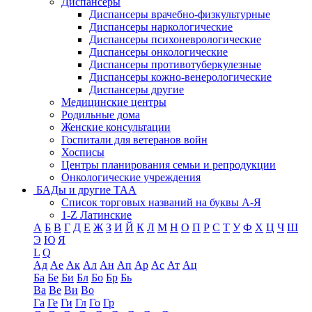
Диспансеры
Диспансеры врачебно-физкультурные
Диспансеры наркологические
Диспансеры психоневрологические
Диспансеры онкологические
Диспансеры противотуберкулезные
Диспансеры кожно-венерологические
Диспансеры другие
Медицинские центры
Родильные дома
Женские консультации
Госпитали для ветеранов войн
Хосписы
Центры планирования семьи и репродукции
Онкологические учреждения
БАДы и другие ТАА
Список торговых названий на буквы А-Я
1-Z Латинские
А
Б
В
Г
Д
Е
Ж
З
И
Й
К
Л
М
Н
О
П
Р
С
Т
У
Ф
Х
Ц
Ч
Ш
Э
Ю
Я
L
Q
Ад
Ае
Ак
Ал
Ан
Ап
Ар
Ас
Ат
Ац
Ба
Бе
Би
Бл
Бо
Бр
Бь
Ва
Ве
Ви
Во
Га
Ге
Ги
Гл
Го
Гр