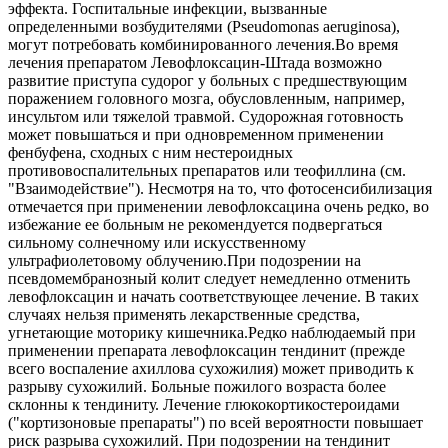
эффекта. Госпитальные инфекции, вызванные
определенными возбудителями (Pseudomonas aeruginosa),
могут потребовать комбинированного лечения.Во время
лечения препаратом Левофлоксацин-Штада возможно
развитие приступа судорог у больных с предшествующим
поражением головного мозга, обусловленным, например,
инсультом или тяжелой травмой. Судорожная готовность
может повышаться и при одновременном применении
фенбуфена, сходных с ним нестероидных
противовоспалительных препаратов или теофиллина (см.
"Взаимодействие"). Несмотря на то, что фотосенсибилизация
отмечается при применении левофлоксацина очень редко, во
избежание ее больным не рекомендуется подвергаться
сильному солнечному или искусственному
ультрафиолетовому облучению.При подозрении на
псевдомембранозный колит следует немедленно отменить
левофлоксацин и начать соответствующее лечение. В таких
случаях нельзя применять лекарственные средства,
угнетающие моторику кишечника.Редко наблюдаемый при
применении препарата левофлоксацин тендинит (прежде
всего воспаление ахиллова сухожилия) может приводить к
разрыву сухожилий. Больные пожилого возраста более
склонны к тендиниту. Лечение глюкокортикостероидами
("кортизоновые препараты") по всей вероятности повышает
риск разрыва сухожилий. При подозрении на тендинит