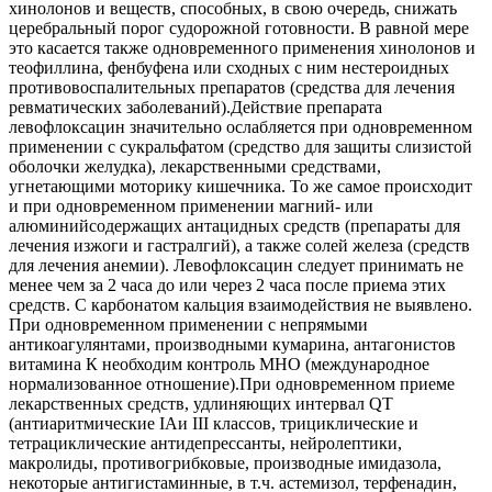
хинолонов и веществ, способных, в свою очередь, снижать
церебральный порог судорожной готовности. В равной мере
это касается также одновременного применения хинолонов и
теофиллина, фенбуфена или сходных с ним нестероидных
противовоспалительных препаратов (средства для лечения
ревматических заболеваний).Действие препарата
левофлоксацин значительно ослабляется при одновременном
применении с сукральфатом (средство для защиты слизистой
оболочки желудка), лекарственными средствами,
угнетающими моторику кишечника. То же самое происходит
и при одновременном применении магний- или
алюминийсодержащих антацидных средств (препараты для
лечения изжоги и гастралгий), а также солей железа (средств
для лечения анемии). Левофлоксацин следует принимать не
менее чем за 2 часа до или через 2 часа после приема этих
средств. С карбонатом кальция взаимодействия не выявлено.
При одновременном применении с непрямыми
антикоагулянтами, производными кумарина, антагонистов
витамина К необходим контроль MHO (международное
нормализованное отношение).При одновременном приеме
лекарственных средств, удлиняющих интервал QT
(антиаритмические IAи III классов, трициклические и
тетрациклические антидепрессанты, нейролептики,
макролиды, противогрибковые, производные имидазола,
некоторые антигистаминные, в т.ч. астемизол, терфенадин,