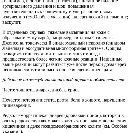
(например, в области лица и глотки), внезапное падение
артериального давления и шок; повышенная
чувствительность к солнечному и ультрафиолетовому
излучению (см.Особые указания); аллергический пневмонит;
васкулит.
В отдельных случаях: тяжелые высыпания на коже с
образованием пузырей, например, синдром Стивенса-
Джонсона, токсический эпидермальный некролиз (синдром
Лайелла) и экссудативная многоформная эритема. Общим
реакциям гиперчувствительности могут иногда
предшествовать более легкие кожные реакции. Названные
выше реакции могут развиться уже после первой дозы через
несколько минут или часов после введения препарата.
Действие на желудочно-кишечный тракт и обмен веществ
Часто: тошнота, диарея, дисбактериоз.
Нечасто: потеря аппетита, рвота, боли в животе, нарушение
пищеварения.
Редко: геморрагичекая диарея (кровавый понос), который в
очень редких случаях может являться признаком воспаления
кишечника и даже псевдомембранозного колита (см. Особые
указания).