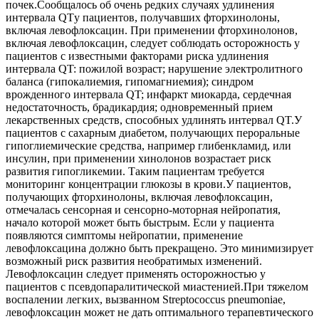
почек.Сообщалось об очень редких случаях удлинения
интервала QTу пациентов, получавших фторхинолоны,
включая левофлоксацин. При применении фторхинолонов,
включая левофлоксацин, следует соблюдать осторожность у
пациентов с известными факторами риска удлинения
интервала QT: пожилой возраст; нарушение электролитного
баланса (гипокалиемия, гипомагниемия); синдром
врожденного интервала QT; инфаркт миокарда, сердечная
недостаточность, брадикардия; одновременный прием
лекарственных средств, способных удлинять интервал QT.У
пациентов с сахарным диабетом, получающих пероральные
гипоглиемические средства, например глибенкламид, или
инсулин, при применении хинолонов возрастает риск
развития гипогликемии. Таким пациентам требуется
мониторинг концентрации глюкозы в крови.У пациентов,
получающих фторхинолоны, включая левофлоксацин,
отмечалась сенсорная и сенсорно-моторная нейропатия,
начало которой может быть быстрым. Если у пациента
появляются симптомы нейропатии, применение
левофлоксацина должно быть прекращено. Это минимизирует
возможный риск развития необратимых изменений.
Левофлоксацин следует применять осторожностью у
пациентов с псевдопаралитической миастенией.При тяжелом
воспалении легких, вызванном Streptococcus pneumoniae,
левофлоксацин может не дать оптимального терапевтического