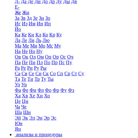
Д-
Да
Де
Ди
До
Др
Ду
Ды
Дя
Е-
Же
Жи
За
Зв
Зд
Зе
Зи
Зо
Иг
Из
Им
Ин
Ип
Йо
Ка
Ке
Ки
Кл
Ко
Кр
Ку
Ла
Ле
Ли
Ль
Лю
Ма
Ме
Ми
Мо
Мс
Му
На
Не
Но
Ну
Ов
Ок
Ол
Ом
Оп
Ор
Ос
Оч
Па
Пе
Пи
Пл
По
Пр
Пс
Пу
Ра
Ре
Ри
Ру
Ры
Са
Св
Се
Си
Ск
Со
Сп
Ср
Ст
Су
Та
Те
Ти
Тр
Ту
Ты
Ул
Ур
Фа
Фе
Фи
Фл
Фо
Фр
Фу
Фэ
Ха
Хв
Хе
Хи
Хо
Це
Ци
Ча
Че
Ша
Ши
Эй
Эк
Эл
Эн
Эр
Эс
Юн
Ян
анализы и процедуры