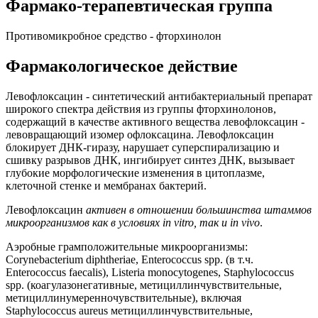
Фармако-терапевтическая группа
Противомикробное средство - фторхинолон
Фармакологическое действие
Левофлоксацин - синтетический антибактериальный препарат
широкого спектра действия из группы фторхинолонов,
содержащий в качестве активного вещества левофлоксацин -
левовращающий изомер офлоксацина. Левофлоксацин
блокирует ДНК-гиразу, нарушает суперспирализацию и
сшивку разрывов ДНК, ингибирует синтез ДНК, вызывает
глубокие морфологические изменения в цитоплазме,
клеточной стенке и мембранах бактерий.
Левофлоксацин
активен в отношении большинства штаммов
микроорганизмов как в условиях in vitro, так и in vivo
.
Аэробные грамположительные микроорганизмы:
Corynebacterium diphtheriae, Enterococcus spp. (в т.ч.
Enterococcus faecalis), Listeria monocytogenes, Staphylococcus
spp. (коагулазонегативные, метициллинчувствительные,
метициллинумеренночувствительные), включая
Staphylococcus aureus метициллинчувствительные,