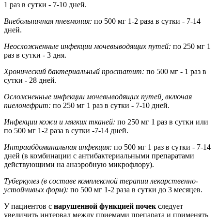
1 раз в сутки - 7-10 дней.
Внебольничная пневмония:
по 500 мг 1-2 раза в сутки - 7-14
дней.
Неосложненные инфекции мочевыводящих путей:
по 250 мг 1
раз в сутки - 3 дня.
Хронический бактериальный простатит:
по 500 мг - 1 раз в
сутки - 28 дней.
Осложненные инфекции мочевыводящих путей, включая
пиелонефрит:
по 250 мг 1 раз в сутки - 7-10 дней.
Инфекции кожи и мягких тканей:
по 250 мг 1 раз в сутки или
по 500 мг 1-2 раза в сутки -7-14 дней.
Интраабдоминальная инфекция:
по 500 мг 1 раз в сутки - 7-14
дней (в комбинации с антибактериальными препаратами
действующими на анаэробную микрофлору).
Туберкулез (в составе комплексной терапии лекарственно-
устойчивых форм):
по 500 мг 1-2 раза в сутки до 3 месяцев.
У пациентов с
нарушенной функцией почек
следует
увеличить интервал между приемами препарата и применять