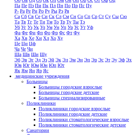
Об
Ов
Од
Оз
Ок
Ол
Ом
Он
Оп
Ор
Ос
От
Оф
Оц
Па
Пе
Пз
Пи
Пк
Пл
Пн
По
Пр
Пс
Пу
Р-
Ра
Ре
Ри
Ро
Ру
Ры
Рэ
Ря
Са
Сб
Св
Се
Си
Ск
Сл
См
Сн
Со
Сп
Ср
Ст
Су
Сы
Сю
Та
Тв
Тг
Те
Ти
Тм
То
Тр
Ту
Ты
Тэ
Уб
Уг
Уз
Ук
Ул
Ум
Ун
Уп
Ур
Ус
Ут
Уф
Фа
Фе
Фи
Фл
Фо
Фр
Фс
Фт
Фу
Ха
Хв
Хе
Хи
Хл
Хо
Ху
Це
Ци
Цф
Ча
Че
Чи
Ша
Шв
Ши
Шу
Эб
Эв
Эг
Эд
Эз
Эй
Эк
Эл
Эм
Эн
Эп
Эр
Эс
Эт
Эу
Эф
Эх
Юв
Юг
Юм
Юн
Юп
Ют
Як
Ям
Ян
Яр
Яс
медицинские учреждения
Больницы
Больницы городские взрослые
Больницы городские детские
Больницы специализированные
Поликлиники
Поликлиники городские взрослые
Поликлиники городские детские
Поликлиники стоматологические взрослые
Поликлиники стоматологические детские
Санатории