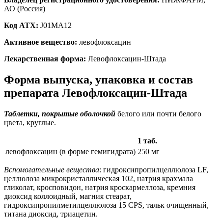
АО (Россия)
Код ATX:
J01MA12
Активное вещество:
левофлоксацин
Лекарственная форма:
Левофлоксацин-Штада
Форма выпуска, упаковка и состав
препарата Левофлоксацин-Штада
Таблетки, покрытые оболочкой
белого или почти белого
цвета, круглые.
1 таб.
левофлоксацин (в форме гемигидрата)
250 мг
Вспомогательные вещества
: гидроксипропилцеллюлоза LF,
целлюлоза микрокристаллическая 102, натрия крахмала
гликолат, кросповидон, натрия кроскармеллоза, кремния
диоксид коллоидный, магния стеарат,
гидроксипропилметилцеллюлоза 15 CPS, тальк очищенный,
титана диоксид, триацетин.