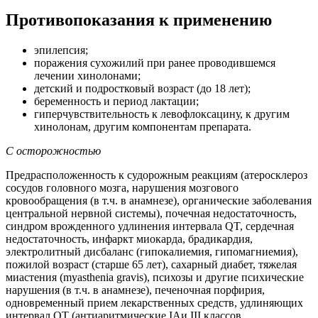
Противопоказания к применению
эпилепсия;
поражения сухожилий при ранее проводившемся
лечении хинолонами;
детский и подростковый возраст (до 18 лет);
беременность и период лактации;
гиперчувствительность к левофлоксацину, к другим
хинолонам, другим компонентам препарата.
С осторожностью
Предрасположенность к судорожным реакциям (атеросклероз
сосудов головного мозга, нарушения мозгового
кровообращения (в т.ч. в анамнезе), органические заболевания
центральной нервной системы), почечная недостаточность,
синдром врожденного удлинения интервала QT, сердечная
недостаточность, инфаркт миокарда, брадикардия,
электролитный дисбаланс (гипокалиемия, гипомагниемия),
пожилой возраст (старше 65 лет), сахарный диабет, тяжелая
миастения (myasthenia gravis), психозы и другие психические
нарушения (в т.ч. в анамнезе), печеночная порфирия,
одновременный прием лекарственных средств, удлиняющих
интервал QT (антиаритмические IAи III классов,