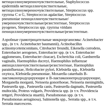
метициллинумеренночувствительные, Staphylococcus
epidermidis метициллинчувствительные,
метициллинумеренночувствительные, Streptococcus spp.
группы С и G, Streptococcus agalactiae, Streptococcus
pneumoniae пенициллинчувствительные/
умеренночувствительные/резистентные, Streptococcus
pyogenes, Streptococcus spp. группы viridans
пенициллинумеренночувствительные/резистентные.
Аэробные грамотрицательные микроорганизмы: Acinetobacter
spp., (в т.ч. Acinetobacter baumannii), Actinobacillus
actinomycetemcomitans, Citrobacter freundii, Eikenella corrodens,
Enterobacter aerogenes, Enterobacter spp. (в т.ч. Enterobacter
agglomerans, Enterobacter cloacae), Escherichia coli, Gardnerella
vaginalis, Haemophilus ducreyi, Haemophilus influenzae
ампициллинчувствительные/резистентные, Haemophilus
parainfluenzae, Helicobacter pylori, Klebsiella spp., Klebsiella
oxytoca, Klebsiella pneumoniae, Moxarella catarrhalis В-
лактамазопродуцирующие и В-лактамазонепродуцирующие,
Morganella morganii, Neisseria gonorrhoeae, Neisseria meningitidis,
Pasteurella spp., Pasteurella canis, Pasteurella dagmatis, Pasteurella
multocida, Proteus vulgaris, Providencia spp. (в т.ч. Providencia
rettgeri, Providencia stuartii), Pseudomonas spp. (в т.ч.
Pseudomonas aeruginosa), Salmonella spp., Serratia spp., в т.ч.
Serratia marcescens.