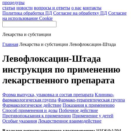
процедуры
статьи
новости
вопросы и ответы
о нас
контакты
Политика обработки ПД
Согласие на обработку ПД
Согласие
на использование Cookie
Лекарства и субстанции
Главная
Лекарства и субстанции
Левофлоксацин-Штада
Левофлоксацин-Штада
инструкция по применению
лекарственного препарата
Форма выпуска, упаковка и состав препарата
Клинико-
фармакологическая группа
Фармако-терапевтическая группа
Фармакологическое действие
Показания к применению
Способ применения и дозы
Побочное действие
Противопоказания к применению
Применение у детей
Особые указания
Лекарственное взаимодействие
Владелец регистрационного удостоверения:
НИЖФАРМ,