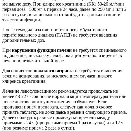
меньшую дозу. При клиренсе креатинина (КК) 50-20 мл/мин
первая доза - 500 мг в первые 24 часа, далее по 250 мг 1 или 2
раза в сутки, в зависимости от возбудителя, локализации и
тяжести инфекции.
После гемодиализа или постоянного амбулаторного
перитонеального диализа (ПАПД) не требуется введения
дополнительных доз.
При
нарушении функции печени
не требуется специального
подбора доз, поскольку левофлоксацин метаболизируется в
печени в незначительной мере.
Для пациентов
пожилого возраста
не требуется изменения
режима дозирования, за исключением случаев низкого
клиренса креатинина.
Лечение левофлоксацином рекомендуется продолжать не
менее 48-72 часов после нормализации температуры тела или
после достоверного уничтожения возбудителя. Если
пропущен прием препарата, следует как можно скорее
принять таблетку, не дожидаясь времени следующего приема.
Далее соблюдать равные промежутки времени между
приемами - 24 ч (при режиме приема 1 раз в сутки) или 12 ч
(при режиме приема 2 раза в сутки).