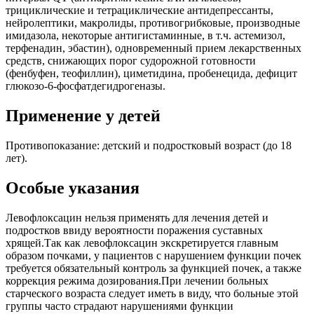
трициклические и тетрациклические антидепрессанты,
нейролептики, макролиды, противогрибковые, производные
имидазола, некоторые антигистаминные, в т.ч. астемизол,
терфенадин, эбастин), одновременный прием лекарственных
средств, снижающих порог судорожной готовности
(фенбуфен, теофиллин), циметидина, пробенецида, дефицит
глюкозо-6-фосфатдегидрогеназы.
Применение у детей
Противопоказание: детский и подростковый возраст (до 18
лет).
Особые указания
Левофлоксацин нельзя применять для лечения детей и
подростков ввиду вероятности поражения суставных
хрящей.Так как левофлоксацин экскретируется главным
образом почками, у пациентов с нарушением функции почек
требуется обязательный контроль за функцией почек, а также
коррекция режима дозирования.При лечении больных
старческого возраста следует иметь в виду, что больные этой
группы часто страдают нарушениями функции