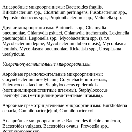
Анаэробные микроорганизмы: Bacteroides fragilis,
Bifidobacterium spp., Clostridium perfringens, Fusobacterium spp.,
Peptostreptococcus spp., Propionibacterium spp., Veilonella spp.
Другие микроорганизмы: Bartonella spp., Chlamydia
pneumoniae, Chlamydia psittaci, Chlamydia trachomatis, Legionella
pneumophila, Legionella spp., Mycobacterium spp. (в т.ч.
Mycobacterium leprae, Mycobacterium tuberculosis), Mycoplasma
hominis, Mycoplasma pneumoniae, Rickettsia spp., Ureaplasma
urealyticum.
Умеренночувствительные микроорганизмы.
Аэробные грамположительные микроорганизмы:
Corynebacterium urealyticum, Corynebacterium xerosis,
Enterococcus faecium, Staphylococcus epidermidis
(метициллинрезистентные штаммы), Staphylococcus
haemolyticus (метициллинрезистентные штаммы).
Аэробные грамотрицательные микроорганизмы: Burkholderia
cepacia, Campilobacter jejuni, Campilobacter coli.
Анаэробные микроорганизмы: Bacteroides thetaiotaomicron,
Bacteroides vulgatus, Bacteroides ovatus, Prevotella spp.,
Porphyromonas spp.