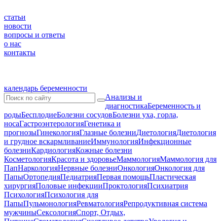
статьи
новости
вопросы и ответы
о нас
контакты
календарь беременности
Анализы и
диагностика
Беременность и
роды
Бесплодие
Болезни сосудов
Болезни уха, горла,
носа
Гастроэнтерология
Генетика и
прогнозы
Гинекология
Глазные болезни
Диетология
Диетология
и грудное вскармливание
Иммунология
Инфекционные
болезни
Кардиология
Кожные болезни
Косметология
Красота и здоровье
Маммология
Маммология для
Пап
Наркология
Нервные болезни
Онкология
Онкология для
Папы
Ортопедия
Педиатрия
Первая помощь
Пластическая
хирургия
Половые инфекции
Проктология
Психиатрия
Психология
Психология для
Папы
Пульмонология
Ревматология
Репродуктивная система
мужчины
Сексология
Спорт, Отдых,