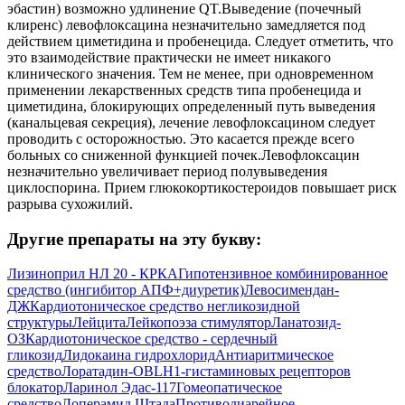
эбастин) возможно удлинение QT.Выведение (почечный
клиренс) левофлоксацина незначительно замедляется под
действием циметидина и пробенецида. Следует отметить, что
это взаимодействие практически не имеет никакого
клинического значения. Тем не менее, при одновременном
применении лекарственных средств типа пробенецида и
циметидина, блокирующих определенный путь выведения
(канальцевая секреция), лечение левофлоксацином следует
проводить с осторожностью. Это касается прежде всего
больных со сниженной функцией почек.Левофлоксацин
незначительно увеличивает период полувыведения
циклоспорина. Прием глюкокортикостероидов повышает риск
разрыва сухожилий.
Другие препараты на эту букву:
Лизиноприл НЛ 20 - КРКА
Гипотензивное комбинированное
средство (ингибитор АПФ+диуретик)
Левосимендан-
ДЖ
Кардиотоническое средство негликозидной
структуры
Лейцита
Лейкопоэза стимулятор
Ланатозид-
ОЗ
Кардиотоническое средство - сердечный
гликозид
Лидокаина гидрохлорид
Антиаритмическое
средство
Лоратадин-OBL
H1-гистаминовых рецепторов
блокатор
Ларинол Эдас-117
Гомеопатическое
средство
Лоперамид Штада
Противодиарейное