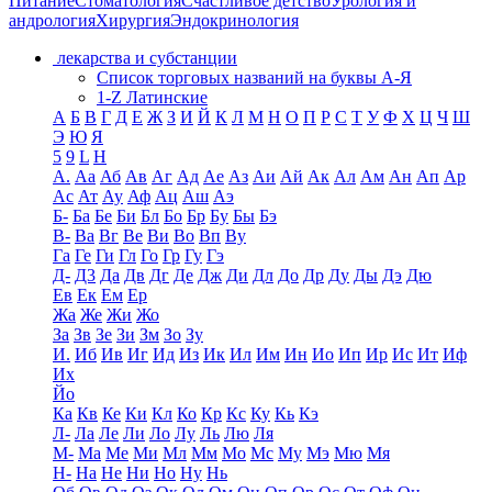
Питание
Стоматология
Счастливое детство
Урология и
андрология
Хирургия
Эндокринология
лекарства и субстанции
Список торговых названий на буквы А-Я
1-Z Латинские
А
Б
В
Г
Д
Е
Ж
З
И
Й
К
Л
М
Н
О
П
Р
С
Т
У
Ф
Х
Ц
Ч
Ш
Э
Ю
Я
5
9
L
H
А.
Аа
Аб
Ав
Аг
Ад
Ае
Аз
Аи
Ай
Ак
Ал
Ам
Ан
Ап
Ар
Ас
Ат
Ау
Аф
Ац
Аш
Аэ
Б-
Ба
Бе
Би
Бл
Бо
Бр
Бу
Бы
Бэ
В-
Ва
Вг
Ве
Ви
Во
Вп
Ву
Га
Ге
Ги
Гл
Го
Гр
Гу
Гэ
Д-
Д3
Да
Дв
Дг
Де
Дж
Ди
Дл
До
Др
Ду
Ды
Дэ
Дю
Ев
Ек
Ем
Ер
Жа
Же
Жи
Жо
За
Зв
Зе
Зи
Зм
Зо
Зу
И.
Иб
Ив
Иг
Ид
Из
Ик
Ил
Им
Ин
Ио
Ип
Ир
Ис
Ит
Иф
Их
Йо
Ка
Кв
Ке
Ки
Кл
Ко
Кр
Кс
Ку
Кь
Кэ
Л-
Ла
Ле
Ли
Ло
Лу
Ль
Лю
Ля
М-
Ма
Ме
Ми
Мл
Мм
Мо
Мс
Му
Мэ
Мю
Мя
Н-
На
Не
Ни
Но
Ну
Нь