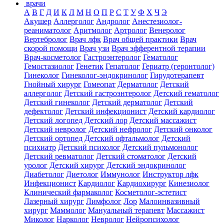
врачи
А
В
Г
Д
И
К
Л
М
Н
О
П
Р
С
Т
У
Ф
Х
Ч
Э
Акушер
Аллерголог
Андролог
Анестезиолог-
реаниматолог
Аритмолог
Артролог
Венеролог
Вертебролог
Врач лфк
Врач общей практики
Врач
скорой помощи
Врач узи
Врач эфферентной терапии
Врач-косметолог
Гастроэнтеролог
Гематолог
Гемостазиолог
Генетик
Гепатолог
Гериатр (геронтолог)
Гинеколог
Гинеколог-эндокринолог
Гирудотерапевт
Гнойный хирург
Гомеопат
Дерматолог
Детский
аллерголог
Детский гастроэнтеролог
Детский гематолог
Детский гинеколог
Детский дерматолог
Детский
дефектолог
Детский инфекционист
Детский кардиолог
Детский логопед
Детский лор
Детский массажист
Детский невролог
Детский нефролог
Детский онколог
Детский ортопед
Детский офтальмолог
Детский
психиатр
Детский психолог
Детский пульмонолог
Детский ревматолог
Детский стоматолог
Детский
уролог
Детский хирург
Детский эндокринолог
Диабетолог
Диетолог
Иммунолог
Инструктор лфк
Инфекционист
Кардиолог
Кардиохирург
Кинезиолог
Клинический фармаколог
Косметолог-эстетист
Лазерный хирург
Лимфолог
Лор
Малоинвазивный
хирург
Маммолог
Мануальный терапевт
Массажист
Миколог
Нарколог
Невролог
Нейропсихолог