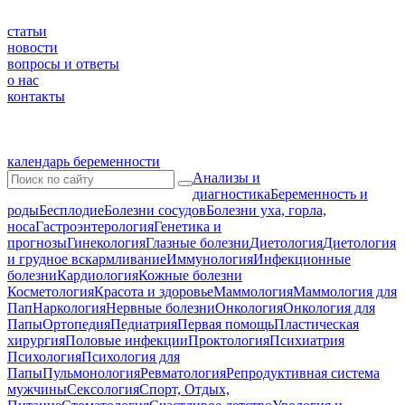
статьи
новости
вопросы и ответы
о нас
контакты
календарь беременности
Анализы и
диагностика
Беременность и
роды
Бесплодие
Болезни сосудов
Болезни уха, горла,
носа
Гастроэнтерология
Генетика и
прогнозы
Гинекология
Глазные болезни
Диетология
Диетология
и грудное вскармливание
Иммунология
Инфекционные
болезни
Кардиология
Кожные болезни
Косметология
Красота и здоровье
Маммология
Маммология для
Пап
Наркология
Нервные болезни
Онкология
Онкология для
Папы
Ортопедия
Педиатрия
Первая помощь
Пластическая
хирургия
Половые инфекции
Проктология
Психиатрия
Психология
Психология для
Папы
Пульмонология
Ревматология
Репродуктивная система
мужчины
Сексология
Спорт, Отдых,