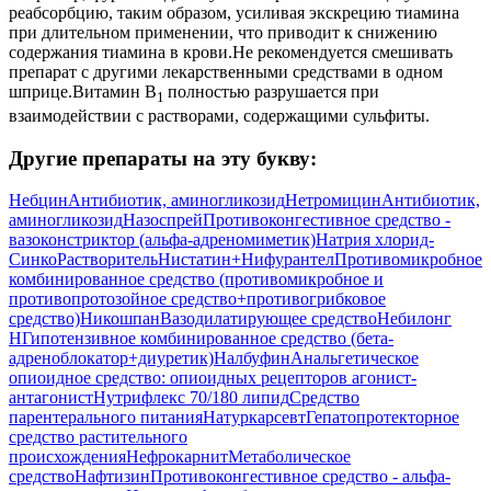
реабсорбцию, таким образом, усиливая экскрецию тиамина
при длительном применении, что приводит к снижению
содержания тиамина в крови.Не рекомендуется смешивать
препарат с другими лекарственными средствами в одном
шприце.Витамин В
полностью разрушается при
1
взаимодействии с растворами, содержащими сульфиты.
Другие препараты на эту букву:
Небцин
Антибиотик, аминогликозид
Нетромицин
Антибиотик,
аминогликозид
Назоспрей
Противоконгестивное средство -
вазоконстриктор (альфа-адреномиметик)
Натрия хлорид-
Синко
Растворитель
Нистатин+Нифурантел
Противомикробное
комбинированное средство (противомикробное и
противопротозойное средство+противогрибковое
средство)
Никошпан
Вазодилатирующее средство
Небилонг
H
Гипотензивное комбинированное средство (бета-
адреноблокатор+диуретик)
Налбуфин
Анальгетическое
опиоидное средство: опиоидных рецепторов агонист-
антагонист
Нутрифлекс 70/180 липид
Средство
парентерального питания
Натуркарсевт
Гепатопротекторное
средство растительного
происхождения
Нефрокарнит
Метаболическое
средство
Нафтизин
Противоконгестивное средство - альфа-