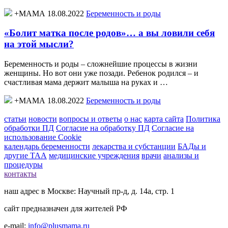
+МАМА 18.08.2022
Беременность и роды
«Болит матка после родов»… а вы ловили себя
на этой мысли?
Беременность и роды – сложнейшие процессы в жизни
женщины. Но вот они уже позади. Ребенок родился – и
счастливая мама держит малыша на руках и …
+МАМА 18.08.2022
Беременность и роды
статьи
новости
вопросы и ответы
о нас
карта сайта
Политика
обработки ПД
Согласие на обработку ПД
Согласие на
использование Cookie
календарь беременности
лекарства и субстанции
БАДы и
другие ТАА
медицинские учреждения
врачи
анализы и
процедуры
контакты
наш адрес в Москве: Научный пр-д, д. 14а, стр. 1
сайт предназначен для жителей РФ
e-mail:
info@plusmama.ru