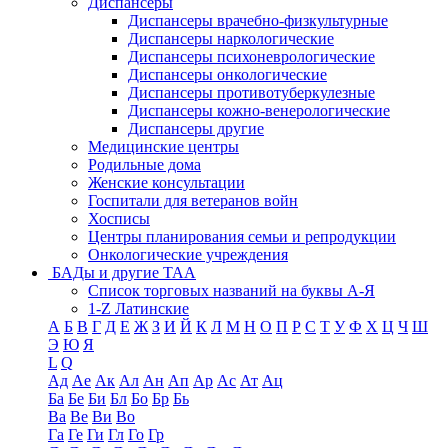
Диспансеры
Диспансеры врачебно-физкультурные
Диспансеры наркологические
Диспансеры психоневрологические
Диспансеры онкологические
Диспансеры противотуберкулезные
Диспансеры кожно-венерологические
Диспансеры другие
Медицинские центры
Родильные дома
Женские консультации
Госпитали для ветеранов войн
Хосписы
Центры планирования семьи и репродукции
Онкологические учреждения
БАДы и другие ТАА
Список торговых названий на буквы А-Я
1-Z Латинские
А
Б
В
Г
Д
Е
Ж
З
И
Й
К
Л
М
Н
О
П
Р
С
Т
У
Ф
Х
Ц
Ч
Ш
Э
Ю
Я
L
Q
Ад
Ае
Ак
Ал
Ан
Ап
Ар
Ас
Ат
Ац
Ба
Бе
Би
Бл
Бо
Бр
Бь
Ва
Ве
Ви
Во
Га
Ге
Ги
Гл
Го
Гр