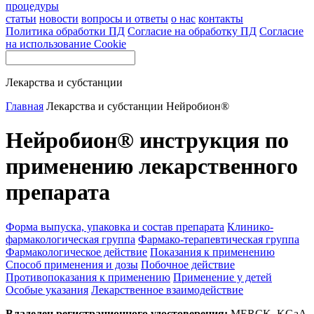
процедуры
статьи
новости
вопросы и ответы
о нас
контакты
Политика обработки ПД
Согласие на обработку ПД
Согласие
на использование Cookie
Лекарства и субстанции
Главная
Лекарства и субстанции
Нейробион®
Нейробион® инструкция по
применению лекарственного
препарата
Форма выпуска, упаковка и состав препарата
Клинико-
фармакологическая группа
Фармако-терапевтическая группа
Фармакологическое действие
Показания к применению
Способ применения и дозы
Побочное действие
Противопоказания к применению
Применение у детей
Особые указания
Лекарственное взаимодействие
Владелец регистрационного удостоверения:
MERCK, KGaA