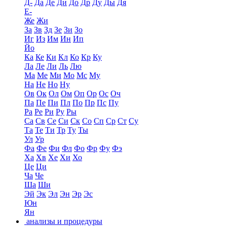
Д-
Да
Де
Ди
До
Др
Ду
Ды
Дя
Е-
Же
Жи
За
Зв
Зд
Зе
Зи
Зо
Иг
Из
Им
Ин
Ип
Йо
Ка
Ке
Ки
Кл
Ко
Кр
Ку
Ла
Ле
Ли
Ль
Лю
Ма
Ме
Ми
Мо
Мс
Му
На
Не
Но
Ну
Ов
Ок
Ол
Ом
Оп
Ор
Ос
Оч
Па
Пе
Пи
Пл
По
Пр
Пс
Пу
Ра
Ре
Ри
Ру
Ры
Са
Св
Се
Си
Ск
Со
Сп
Ср
Ст
Су
Та
Те
Ти
Тр
Ту
Ты
Ул
Ур
Фа
Фе
Фи
Фл
Фо
Фр
Фу
Фэ
Ха
Хв
Хе
Хи
Хо
Це
Ци
Ча
Че
Ша
Ши
Эй
Эк
Эл
Эн
Эр
Эс
Юн
Ян
анализы и процедуры