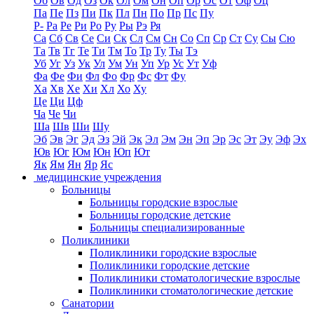
Об
Ов
Од
Оз
Ок
Ол
Ом
Он
Оп
Ор
Ос
От
Оф
Оц
Па
Пе
Пз
Пи
Пк
Пл
Пн
По
Пр
Пс
Пу
Р-
Ра
Ре
Ри
Ро
Ру
Ры
Рэ
Ря
Са
Сб
Св
Се
Си
Ск
Сл
См
Сн
Со
Сп
Ср
Ст
Су
Сы
Сю
Та
Тв
Тг
Те
Ти
Тм
То
Тр
Ту
Ты
Тэ
Уб
Уг
Уз
Ук
Ул
Ум
Ун
Уп
Ур
Ус
Ут
Уф
Фа
Фе
Фи
Фл
Фо
Фр
Фс
Фт
Фу
Ха
Хв
Хе
Хи
Хл
Хо
Ху
Це
Ци
Цф
Ча
Че
Чи
Ша
Шв
Ши
Шу
Эб
Эв
Эг
Эд
Эз
Эй
Эк
Эл
Эм
Эн
Эп
Эр
Эс
Эт
Эу
Эф
Эх
Юв
Юг
Юм
Юн
Юп
Ют
Як
Ям
Ян
Яр
Яс
медицинские учреждения
Больницы
Больницы городские взрослые
Больницы городские детские
Больницы специализированные
Поликлиники
Поликлиники городские взрослые
Поликлиники городские детские
Поликлиники стоматологические взрослые
Поликлиники стоматологические детские
Санатории