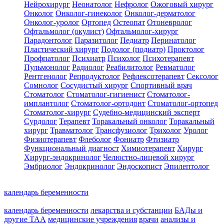
Нейрохирург
Неонатолог
Нефролог
Ожоговый хирург
Онколог
Онколог-гинеколог
Онколог-дерматолог
Онколог-уролог
Ортопед
Остеопат
Отоневролог
Офтальмолог (окулист)
Офтальмолог-хирург
Парадонтолог
Паразитолог
Педиатр
Перинатолог
Пластический хирург
Подолог (подиатр)
Проктолог
Профпатолог
Психиатр
Психолог
Психотерапевт
Пульмонолог
Радиолог
Реабилитолог
Ревматолог
Рентгенолог
Репродуктолог
Рефлексотерапевт
Сексолог
Сомнолог
Сосудистый хирург
Спортивный врач
Стоматолог
Стоматолог-гигиенист
Стоматолог-
имплантолог
Стоматолог-ортодонт
Стоматолог-ортопед
Стоматолог-хирург
Судебно-медицинский эксперт
Сурдолог
Терапевт
Торакальный онколог
Торакальный
хирург
Травматолог
Трансфузиолог
Трихолог
Уролог
Физиотерапевт
Флеболог
Фониатр
Фтизиатр
Функциональный диагност
Химиотерапевт
Хирург
Хирург-эндокринолог
Челюстно-лицевой хирург
Эмбриолог
Эндокринолог
Эндоскопист
Эпилептолог
календарь беременности
календарь беременности
лекарства и субстанции
БАДы и
другие ТАА
медицинские учреждения
врачи
анализы и