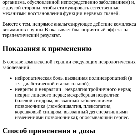
организма, обусловленной непосредственно заболеванием) и,
с другой стороны, чтобы стимулировать естественные
механизмы восстановления функции нервных тканей.
Вместе с тем, непрямое анальгезирующее действие комплекса
витаминов группы В оказывает благоприятный эффект на
терапевтический результат.
Показания к применению
В составе комплексной терапии следующих неврологических
заболеваний:
нейропатическая боль, вызванная полиневропатией (в
т.ч. диабетической и алкогольной);
невриты и невралгии - невралгия тройничного нерва;
неврит лицевого нерва; межреберная невралгия;
болевой синдром, вызванный заболеваниями
позвоночника (люмбоишалгия, плексопатия,
корешковый синдром, вызванный дегенеративными
изменениями позвоночника); опоясывающий герпес.
Способ применения и дозы