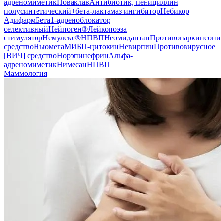
адреномиметик
Новаклав
Антибиотик, пенициллин
полусинтетический+бета-лактамаз ингибитор
Небикор
Адифарм
Бета1-адреноблокатор
селективный
Нейпоген®
Лейкопоэза
стимулятор
Немулекс®
НПВП
Неомидантан
Противопаркинсони
средство
Ньюмега
МИБП-цитокин
Невирпин
Противовирусное
[ВИЧ] средство
Норэпинефрин
Альфа-
адреномиметик
Нимесан
НПВП
Маммология