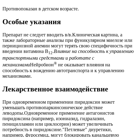
Противопоказан в детском возрасте.
Особые указания
Препарат не следует вводить в/в.Клиническая картина, а
также лабораторные анализы при фуникулярном миелозе или
пернициозной анемии могут терять свою специфичность при
введении витамина B
.
Влияние на способность к управлению
12
транспортными средствами и работате с
®
механизмами
Нейробион
не оказывает влияния на
способность к вождению автотранспорта и к управлению
механизмами.
Лекарственное взаимодействие
При одновременном применении пиридоксин может
уменьшать противопаркинсоническое действие
леводопы.Одновременное применение антагонистов
пиридоксина (например, изониазид, гидралазин,
пеницилламин или циклосерин) может увеличивать
потребность в пиридоксине."Петлевые" диуретики,
например, фуросемид, могут блокировать канальцевую