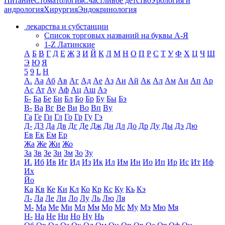
Питание
Стоматология
Счастливое детство
Урология и
андрология
Хирургия
Эндокринология
лекарства и субстанции
Список торговых названий на буквы А-Я
1-Z Латинские
А
Б
В
Г
Д
Е
Ж
З
И
Й
К
Л
М
Н
О
П
Р
С
Т
У
Ф
Х
Ц
Ч
Ш
Э
Ю
Я
5
9
L
H
А.
Аа
Аб
Ав
Аг
Ад
Ае
Аз
Аи
Ай
Ак
Ал
Ам
Ан
Ап
Ар
Ас
Ат
Ау
Аф
Ац
Аш
Аэ
Б-
Ба
Бе
Би
Бл
Бо
Бр
Бу
Бы
Бэ
В-
Ва
Вг
Ве
Ви
Во
Вп
Ву
Га
Ге
Ги
Гл
Го
Гр
Гу
Гэ
Д-
Д3
Да
Дв
Дг
Де
Дж
Ди
Дл
До
Др
Ду
Ды
Дэ
Дю
Ев
Ек
Ем
Ер
Жа
Же
Жи
Жо
За
Зв
Зе
Зи
Зм
Зо
Зу
И.
Иб
Ив
Иг
Ид
Из
Ик
Ил
Им
Ин
Ио
Ип
Ир
Ис
Ит
Иф
Их
Йо
Ка
Кв
Ке
Ки
Кл
Ко
Кр
Кс
Ку
Кь
Кэ
Л-
Ла
Ле
Ли
Ло
Лу
Ль
Лю
Ля
М-
Ма
Ме
Ми
Мл
Мм
Мо
Мс
Му
Мэ
Мю
Мя
Н-
На
Не
Ни
Но
Ну
Нь