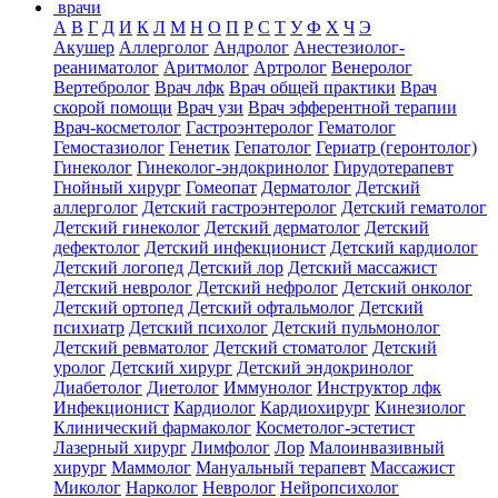
врачи
А
В
Г
Д
И
К
Л
М
Н
О
П
Р
С
Т
У
Ф
Х
Ч
Э
Акушер
Аллерголог
Андролог
Анестезиолог-
реаниматолог
Аритмолог
Артролог
Венеролог
Вертебролог
Врач лфк
Врач общей практики
Врач
скорой помощи
Врач узи
Врач эфферентной терапии
Врач-косметолог
Гастроэнтеролог
Гематолог
Гемостазиолог
Генетик
Гепатолог
Гериатр (геронтолог)
Гинеколог
Гинеколог-эндокринолог
Гирудотерапевт
Гнойный хирург
Гомеопат
Дерматолог
Детский
аллерголог
Детский гастроэнтеролог
Детский гематолог
Детский гинеколог
Детский дерматолог
Детский
дефектолог
Детский инфекционист
Детский кардиолог
Детский логопед
Детский лор
Детский массажист
Детский невролог
Детский нефролог
Детский онколог
Детский ортопед
Детский офтальмолог
Детский
психиатр
Детский психолог
Детский пульмонолог
Детский ревматолог
Детский стоматолог
Детский
уролог
Детский хирург
Детский эндокринолог
Диабетолог
Диетолог
Иммунолог
Инструктор лфк
Инфекционист
Кардиолог
Кардиохирург
Кинезиолог
Клинический фармаколог
Косметолог-эстетист
Лазерный хирург
Лимфолог
Лор
Малоинвазивный
хирург
Маммолог
Мануальный терапевт
Массажист
Миколог
Нарколог
Невролог
Нейропсихолог