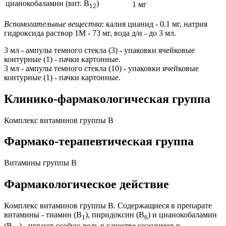
цианокобаламин (вит. B
)
1 мг
12
Вспомогательные вещества
: калия цианид - 0.1 мг, натрия
гидроксида раствор 1М - 73 мг, вода д/и - до 3 мл.
3 мл - ампулы темного стекла (3) - упаковки ячейковые
контурные (1) - пачки картонные.
3 мл - ампулы темного стекла (10) - упаковки ячейковые
контурные (1) - пачки картонные.
Клинико-фармакологическая группа
Комплекс витаминов группы В
Фармако-терапевтическая группа
Витамины группы B
Фармакологическое действие
Комплекс витаминов группы В. Содержащиеся в препарате
витамины - тиамин (B
), пиридоксин (В
) и цианокобаламин
1
6
(В
) - играют особую роль в качестве коэнзимов в