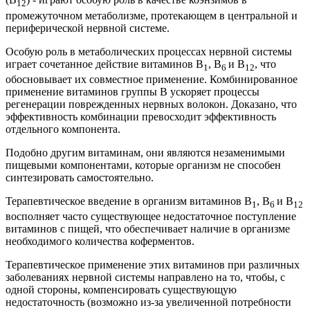
12
промежуточном метаболизме, протекающем в центральной и
периферической нервной системе.
Особую роль в метаболических процессах нервной системы
играет сочетанное действие витаминов B
, В
и В
, что
1
6
12
обосновывает их совместное применение. Комбинированное
применение витаминов группы В ускоряет процессы
регенерации поврежденных нервных волокон. Доказано, что
эффективность комбинации превосходит эффективность
отдельного компонента.
Подобно другим витаминам, они являются незаменимыми
пищевыми компонентами, которые организм не способен
синтезировать самостоятельно.
Терапевтическое введение в организм витаминов B
, В
и В
1
6
12
восполняет часто существующее недостаточное поступление
витаминов с пищей, что обеспечивает наличие в организме
необходимого количества коферментов.
Терапевтическое применение этих витаминов при различных
заболеваниях нервной системы направлено на то, чтобы, с
одной стороны, компенсировать существующую
недостаточность (возможно из-за увеличенной потребности