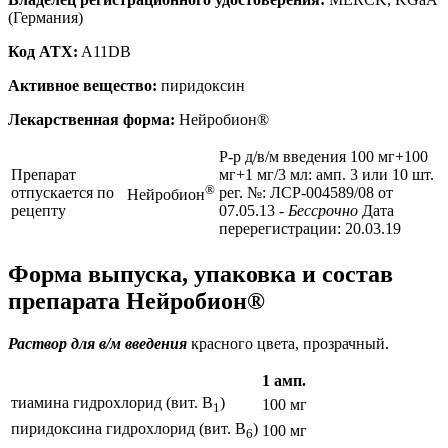
(Германия)
Код ATX:
A11DB
Активное вещество:
пиридоксин
Лекарственная форма:
Нейробион®
Р-р д/в/м введения 100 мг+100
Препарат
мг+1 мг/3 мл: амп. 3 или 10 шт.
®
отпускается по
рег. №: ЛСР-004589/08 от
Нейробион
рецепту
07.05.13
- Бессрочно
Дата
перерегистрации: 20.03.19
Форма выпуска, упаковка и состав
препарата Нейробион®
Раствор для в/м введения
красного цвета, прозрачный.
1 амп.
тиамина гидрохлорид (вит. B
)
100 мг
1
пиридоксина гидрохлорид (вит. B
)
100 мг
6