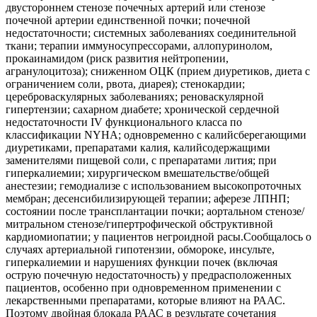
двустороннем стенозе почечных артерий или стенозе
почечной артерии единственной почки; почечной
недостаточности; системных заболеваниях соединительной
ткани; терапии иммуносупрессорами, аллопуринолом,
прокаинамидом (риск развития нейтропении,
агранулоцитоза); сниженном ОЦК (прием диуретиков, диета с
ограничением соли, рвота, диарея); стенокардии;
цереброваскулярных заболеваниях; реноваскулярной
гипертензии; сахарном диабете; хронической сердечной
недостаточности IV функционального класса по
классификации NYHA; одновременно с калийсберегающими
диуретиками, препаратами калия, калийсодержащими
заменителями пищевой соли, с препаратами лития; при
гиперкалиемии; хирургическом вмешательстве/общей
анестезии; гемодиализе с использованием высокопроточных
мембран; десенсибилизирующей терапии; аферезе ЛПНП;
состоянии после трансплантации почки; аортальном стенозе/
митральном стенозе/гипертрофической обструктивной
кардиомиопатии; у пациентов негроидной расы.Сообщалось о
случаях артериальной гипотензии, обмороке, инсульте,
гиперкалиемии и нарушениях функции почек (включая
острую почечную недостаточность) у предрасположенных
пациентов, особенно при одновременном применении с
лекарственными препаратами, которые влияют на РААС.
Поэтому двойная блокада РААС в результате сочетания