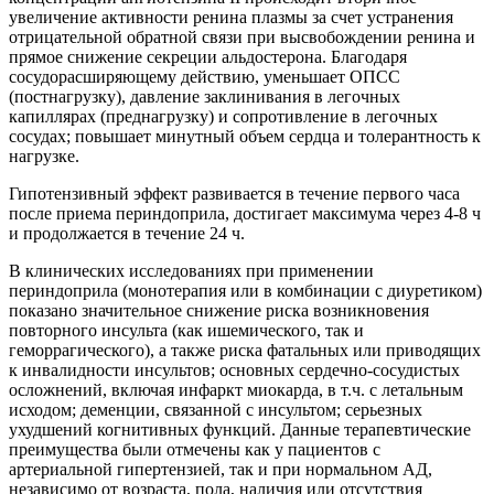
увеличение активности ренина плазмы за счет устранения
отрицательной обратной связи при высвобождении ренина и
прямое снижение секреции альдостерона. Благодаря
сосудорасширяющему действию, уменьшает ОПСС
(постнагрузку), давление заклинивания в легочных
капиллярах (преднагрузку) и сопротивление в легочных
сосудах; повышает минутный объем сердца и толерантность к
нагрузке.
Гипотензивный эффект развивается в течение первого часа
после приема периндоприла, достигает максимума через 4-8 ч
и продолжается в течение 24 ч.
В клинических исследованиях при применении
периндоприла (монотерапия или в комбинации с диуретиком)
показано значительное снижение риска возникновения
повторного инсульта (как ишемического, так и
геморрагического), а также риска фатальных или приводящих
к инвалидности инсультов; основных сердечно-сосудистых
осложнений, включая инфаркт миокарда, в т.ч. с летальным
исходом; деменции, связанной с инсультом; серьезных
ухудшений когнитивных функций. Данные терапевтические
преимущества были отмечены как у пациентов с
артериальной гипертензией, так и при нормальном АД,
независимо от возраста, пола, наличия или отсутствия