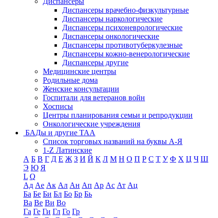
Диспансеры
Диспансеры врачебно-физкультурные
Диспансеры наркологические
Диспансеры психоневрологические
Диспансеры онкологические
Диспансеры противотуберкулезные
Диспансеры кожно-венерологические
Диспансеры другие
Медицинские центры
Родильные дома
Женские консультации
Госпитали для ветеранов войн
Хосписы
Центры планирования семьи и репродукции
Онкологические учреждения
БАДы и другие ТАА
Список торговых названий на буквы А-Я
1-Z Латинские
А
Б
В
Г
Д
Е
Ж
З
И
Й
К
Л
М
Н
О
П
Р
С
Т
У
Ф
Х
Ц
Ч
Ш
Э
Ю
Я
L
Q
Ад
Ае
Ак
Ал
Ан
Ап
Ар
Ас
Ат
Ац
Ба
Бе
Би
Бл
Бо
Бр
Бь
Ва
Ве
Ви
Во
Га
Ге
Ги
Гл
Го
Гр