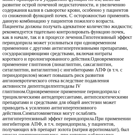
развитие острой почечной недостаточности, и увеличению
содержания калия в сыворотке крови, особенно у пациентов
со сниженной функцией почек. С осторожностью применять
данную комбинацию у пациентов пожилого возраста.
Пациенты должны получать адекватное количество жидкости;
рекомендуется тщательно контролировать функцию почек,
как в начале, так и в процессе лечения.Гипотензивный эффект
периндоприла может усиливаться при одновременном
применении с другими антигипертензивными препаратами,
сосудорасширяющими средствами, включая нитраты
короткого и пролонгированного действия.Одновременное
применение глиптинов (линаглиптин, саксаглиптин,
ситаглиптин, витаглиптин) с ингибиторами АПФ (в т.ч. с
периндоприлом) может повышать риск развития
ангионевротического отека вследствие подавления
активности дипептидилпептидазы IV
глиптином.Одновременное применение периндоприла с
трициклическими антидепрессантами, антипсихотическими
препаратами и средствами для общей анестезии может
приводить к усилению антигипертензивного
действия.Симпатомиметики могут ослаблять
антигипертензивный эффект периндоприла.При применении
ингибиторов АПФ, в т.ч. периндоприла, у пациентов,
получающих в/в препарат золота (натрия ауротиомалат), был
описан симптомокомплекс, при котором наблюдались