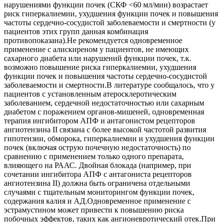
нарушениями функции почек (СКФ <60 мл/мин) возрастает
риск гиперкалиемии, ухудшения функции почек и повышения
частоты сердечно-сосудистой заболеваемости и смертности (у
пациентов этих групп данная комбинация
противопоказана).Не рекомендуется одновременное
применение с алискиреном у пациентов, не имеющих
сахарного диабета или нарушений функции почек, т.к.
возможно повышение риска гиперкалиемии, ухудшения
функции почек и повышения частоты сердечно-сосудистой
заболеваемости и смертности.В литературе сообщалось, что у
пациентов с установленным атеросклеротическим
заболеванием, сердечной недостаточностью или сахарным
диабетом с поражением органов-мишеней, одновременная
терапия ингибитором АПФ и антагонистом рецепторов
ангиотензина II связана с более высокой частотой развития
гипотензии, обморока, гиперкалиемии и ухудшения функции
почек (включая острую почечную недостаточность) по
сравнению с применением только одного препарата,
влияющего на РААС. Двойная блокада (например, при
сочетании ингибитора АПФ с антагониста рецепторов
ангиотензина II) должна быть ограничена отдельными
случаями с тщательным мониторингом функции почек,
содержания калия и АД.Одновременное применение с
эстрамустином может привести к повышению риска
побочных эффектов, таких как ангионевротический отек.При