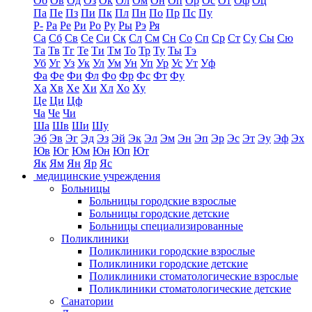
Об
Ов
Од
Оз
Ок
Ол
Ом
Он
Оп
Ор
Ос
От
Оф
Оц
Па
Пе
Пз
Пи
Пк
Пл
Пн
По
Пр
Пс
Пу
Р-
Ра
Ре
Ри
Ро
Ру
Ры
Рэ
Ря
Са
Сб
Св
Се
Си
Ск
Сл
См
Сн
Со
Сп
Ср
Ст
Су
Сы
Сю
Та
Тв
Тг
Те
Ти
Тм
То
Тр
Ту
Ты
Тэ
Уб
Уг
Уз
Ук
Ул
Ум
Ун
Уп
Ур
Ус
Ут
Уф
Фа
Фе
Фи
Фл
Фо
Фр
Фс
Фт
Фу
Ха
Хв
Хе
Хи
Хл
Хо
Ху
Це
Ци
Цф
Ча
Че
Чи
Ша
Шв
Ши
Шу
Эб
Эв
Эг
Эд
Эз
Эй
Эк
Эл
Эм
Эн
Эп
Эр
Эс
Эт
Эу
Эф
Эх
Юв
Юг
Юм
Юн
Юп
Ют
Як
Ям
Ян
Яр
Яс
медицинские учреждения
Больницы
Больницы городские взрослые
Больницы городские детские
Больницы специализированные
Поликлиники
Поликлиники городские взрослые
Поликлиники городские детские
Поликлиники стоматологические взрослые
Поликлиники стоматологические детские
Санатории