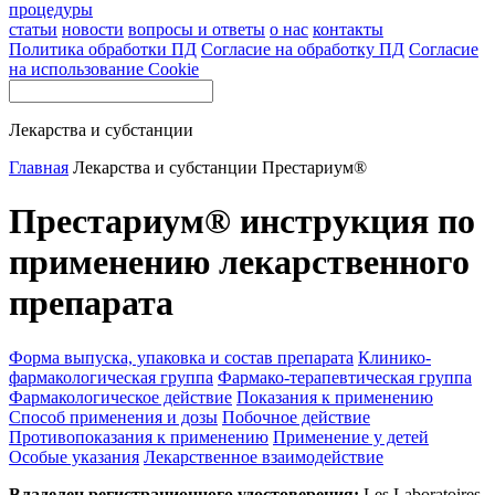
процедуры
статьи
новости
вопросы и ответы
о нас
контакты
Политика обработки ПД
Согласие на обработку ПД
Согласие
на использование Cookie
Лекарства и субстанции
Главная
Лекарства и субстанции
Престариум®
Престариум® инструкция по
применению лекарственного
препарата
Форма выпуска, упаковка и состав препарата
Клинико-
фармакологическая группа
Фармако-терапевтическая группа
Фармакологическое действие
Показания к применению
Способ применения и дозы
Побочное действие
Противопоказания к применению
Применение у детей
Особые указания
Лекарственное взаимодействие
Владелец регистрационного удостоверения:
Les Laboratoires