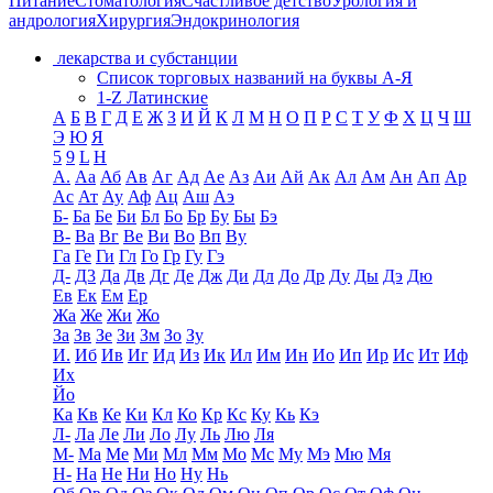
Питание
Стоматология
Счастливое детство
Урология и
андрология
Хирургия
Эндокринология
лекарства и субстанции
Список торговых названий на буквы А-Я
1-Z Латинские
А
Б
В
Г
Д
Е
Ж
З
И
Й
К
Л
М
Н
О
П
Р
С
Т
У
Ф
Х
Ц
Ч
Ш
Э
Ю
Я
5
9
L
H
А.
Аа
Аб
Ав
Аг
Ад
Ае
Аз
Аи
Ай
Ак
Ал
Ам
Ан
Ап
Ар
Ас
Ат
Ау
Аф
Ац
Аш
Аэ
Б-
Ба
Бе
Би
Бл
Бо
Бр
Бу
Бы
Бэ
В-
Ва
Вг
Ве
Ви
Во
Вп
Ву
Га
Ге
Ги
Гл
Го
Гр
Гу
Гэ
Д-
Д3
Да
Дв
Дг
Де
Дж
Ди
Дл
До
Др
Ду
Ды
Дэ
Дю
Ев
Ек
Ем
Ер
Жа
Же
Жи
Жо
За
Зв
Зе
Зи
Зм
Зо
Зу
И.
Иб
Ив
Иг
Ид
Из
Ик
Ил
Им
Ин
Ио
Ип
Ир
Ис
Ит
Иф
Их
Йо
Ка
Кв
Ке
Ки
Кл
Ко
Кр
Кс
Ку
Кь
Кэ
Л-
Ла
Ле
Ли
Ло
Лу
Ль
Лю
Ля
М-
Ма
Ме
Ми
Мл
Мм
Мо
Мс
Му
Мэ
Мю
Мя
Н-
На
Не
Ни
Но
Ну
Нь