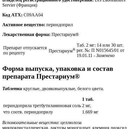
Servier (Франция)
Код ATX:
C09AA04
Активное вещество:
периндоприл
Лекарственная форма:
Престариум®
Таб. 2 мг: 14 или 30 шт.
Препарат отпускается
®
рег. №: П N015645/01 от
Престариум
по рецепту
19.01.11
- Заменено
Форма выпуска, упаковка и состав
препарата Престариум®
Таблетки
круглые, двояковыпуклые, белого цвета.
1 таб.
периндоприла третбутиламиновая соль
2 мг,
что соотв. периндоприлу
1.669 мг
Вспомогательные вещества
: целлюлоза
микрокристаллическая, лактозы моногидрат, кремния диоксид