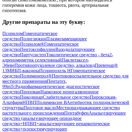
гиперемия кожи лица, тошнота, рвота, артериальная
гипотензия.
Другие препараты на эту букву:
Псорилом
Гомеопатическое
средство
Полиглюкин
Плазмозамещающее
средство
Псорилом®
Гомеопатическое
средство
Пентоксифиллин
Вазодилатирующее
средство
Партусистен
Токолитическое средство - бета2-
адреномиметик селективный
Паклитаксел-
Эбеве
Противоопухолевое средство, алкалоид
Превенар®
13
МИБП-вакцина
Псоринохель Н
Гомеопатическое
средство
Полиминерол®
Противовоспалительное средство для
местного применения
Пентатех,
99mTc
Радиофармацевтическое диагностическое
средство
Пропован
Наркозное неингаляционное
средство
Пикодинар
Слабительное средство
Пироксикам-
Альтфарм
НПВП
Полимиксин В
Антибиотик полициклической
структуры
Пихтовое масло
Местнораздражающее средство
растительного происхождения
Пентабуфен
Анальгезирующее
средство (анальгезирующее опиоидное
средство+НПВП+анальгезирующее ненаркотическое
средство+психостимулирующее