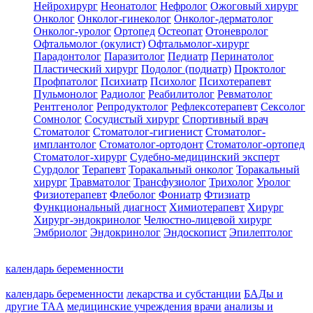
Нейрохирург
Неонатолог
Нефролог
Ожоговый хирург
Онколог
Онколог-гинеколог
Онколог-дерматолог
Онколог-уролог
Ортопед
Остеопат
Отоневролог
Офтальмолог (окулист)
Офтальмолог-хирург
Парадонтолог
Паразитолог
Педиатр
Перинатолог
Пластический хирург
Подолог (подиатр)
Проктолог
Профпатолог
Психиатр
Психолог
Психотерапевт
Пульмонолог
Радиолог
Реабилитолог
Ревматолог
Рентгенолог
Репродуктолог
Рефлексотерапевт
Сексолог
Сомнолог
Сосудистый хирург
Спортивный врач
Стоматолог
Стоматолог-гигиенист
Стоматолог-
имплантолог
Стоматолог-ортодонт
Стоматолог-ортопед
Стоматолог-хирург
Судебно-медицинский эксперт
Сурдолог
Терапевт
Торакальный онколог
Торакальный
хирург
Травматолог
Трансфузиолог
Трихолог
Уролог
Физиотерапевт
Флеболог
Фониатр
Фтизиатр
Функциональный диагност
Химиотерапевт
Хирург
Хирург-эндокринолог
Челюстно-лицевой хирург
Эмбриолог
Эндокринолог
Эндоскопист
Эпилептолог
календарь беременности
календарь беременности
лекарства и субстанции
БАДы и
другие ТАА
медицинские учреждения
врачи
анализы и