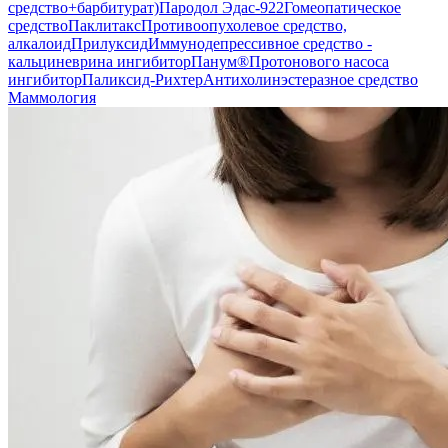
средство+барбитурат)
Пародол Эдас-922
Гомеопатическое
средство
Паклитакс
Противоопухолевое средство,
алкалоид
Прилуксид
Иммунодепрессивное средство -
кальциневрина ингибитор
Панум®
Протонового насоса
ингибитор
Паликсид-Рихтер
Антихолинэстеразное средство
Маммология