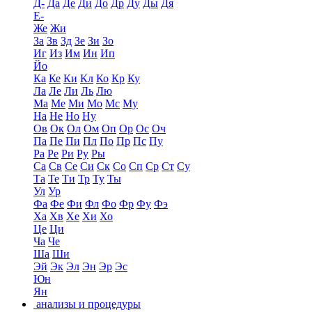
Д-
Да
Де
Ди
До
Др
Ду
Ды
Дя
Е-
Же
Жи
За
Зв
Зд
Зе
Зи
Зо
Иг
Из
Им
Ин
Ип
Йо
Ка
Ке
Ки
Кл
Ко
Кр
Ку
Ла
Ле
Ли
Ль
Лю
Ма
Ме
Ми
Мо
Мс
Му
На
Не
Но
Ну
Ов
Ок
Ол
Ом
Оп
Ор
Ос
Оч
Па
Пе
Пи
Пл
По
Пр
Пс
Пу
Ра
Ре
Ри
Ру
Ры
Са
Св
Се
Си
Ск
Со
Сп
Ср
Ст
Су
Та
Те
Ти
Тр
Ту
Ты
Ул
Ур
Фа
Фе
Фи
Фл
Фо
Фр
Фу
Фэ
Ха
Хв
Хе
Хи
Хо
Це
Ци
Ча
Че
Ша
Ши
Эй
Эк
Эл
Эн
Эр
Эс
Юн
Ян
анализы и процедуры