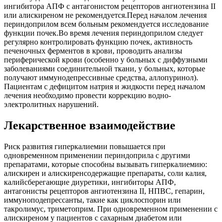
ингибитора АПФ с антагонистом рецепторов ангиотензина II
или алискиреном не рекомендуется.Перед началом лечения
периндоприлом всем больным рекомендуется исследование
функции почек.Во время лечения периндоприлом следует
регулярно контролировать функцию почек, активность
печеночных ферментов в крови, проводить анализы
периферической крови (особенно у больных с диффузными
заболеваниями соединительной ткани, у больных, которые
получают иммунодепрессивные средства, аллопуринол).
Пациентам с дефицитом натрия и жидкости перед началом
лечения необходимо провести коррекцию водно-
электролитных нарушений.
Лекарственное взаимодействие
Риск развития гиперкалиемии повышается при
одновременном применении периндоприла с другими
препаратами, которые способны вызывать гиперкалиемию:
алискирен и алискиренсодержащие препараты, соли калия,
калийсберегающие диуретики, ингибиторы АПФ,
антагонисты рецепторов ангиотензина II, НПВС, гепарин,
иммуноподепрессанты, такие как циклоспорин или
такролимус, триметоприм. При одновременном применении с
алискиреном у пациентов с сахарным диабетом или