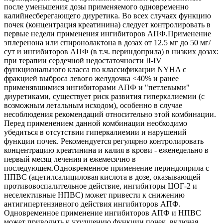
после уменьшения дозы применяемого одновременно
калийнесберегающего диуретика. Во всех случаях функцию
почек (концентрация креатинина) следует контролировать в
первые недели применения ингибиторов АПФ.Применение
эплеренона или спиронолактона в дозах от 12.5 мг до 50 мг/
сут и ингибиторов АПФ (в т.ч. периндоприла) в низких дозах:
при терапии сердечной недостаточности II-IV
функционального класса по классификации NYHA с
фракцией выброса левого желудочка <40% и ранее
применявшимися ингибиторами АПФ и "петлевыми"
диуретиками, существует риск развития гиперкалиемии (с
возможным летальным исходом), особенно в случае
несоблюдения рекомендаций относительно этой комбинации.
Перед применением данной комбинации необходимо
убедиться в отсутствии гиперкалиемии и нарушений
функции почек. Рекомендуется регулярно контролировать
концентрацию креатинина и калия в крови - еженедельно в
первый месяц лечения и ежемесячно в
последующем.Одновременное применение периндоприла с
НПВС (ацетилсалициловая кислота в дозе, оказывающей
противовоспалительное действие, ингибиторы ЦОГ-2 и
неселективные НПВС) может привести к снижению
антигипертензивного действия ингибиторов АПФ.
Одновременное применение ингибиторов АПФ и НПВС
может приводить к ухудшению функции почек, включая