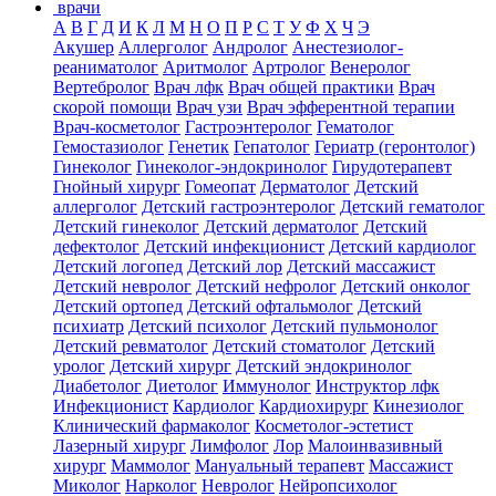
врачи
А
В
Г
Д
И
К
Л
М
Н
О
П
Р
С
Т
У
Ф
Х
Ч
Э
Акушер
Аллерголог
Андролог
Анестезиолог-
реаниматолог
Аритмолог
Артролог
Венеролог
Вертебролог
Врач лфк
Врач общей практики
Врач
скорой помощи
Врач узи
Врач эфферентной терапии
Врач-косметолог
Гастроэнтеролог
Гематолог
Гемостазиолог
Генетик
Гепатолог
Гериатр (геронтолог)
Гинеколог
Гинеколог-эндокринолог
Гирудотерапевт
Гнойный хирург
Гомеопат
Дерматолог
Детский
аллерголог
Детский гастроэнтеролог
Детский гематолог
Детский гинеколог
Детский дерматолог
Детский
дефектолог
Детский инфекционист
Детский кардиолог
Детский логопед
Детский лор
Детский массажист
Детский невролог
Детский нефролог
Детский онколог
Детский ортопед
Детский офтальмолог
Детский
психиатр
Детский психолог
Детский пульмонолог
Детский ревматолог
Детский стоматолог
Детский
уролог
Детский хирург
Детский эндокринолог
Диабетолог
Диетолог
Иммунолог
Инструктор лфк
Инфекционист
Кардиолог
Кардиохирург
Кинезиолог
Клинический фармаколог
Косметолог-эстетист
Лазерный хирург
Лимфолог
Лор
Малоинвазивный
хирург
Маммолог
Мануальный терапевт
Массажист
Миколог
Нарколог
Невролог
Нейропсихолог