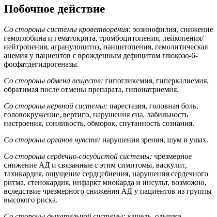
Побочное действие
Со стороны системы кроветворения:
эозинофилия, снижение
гемоглобина и гематокрита, тромбоцитопения, лейкопения/
нейтропения, агранулоцитоз, панцитопения, гемолитическая
анемия у пациентов с врожденным дефицитом глюкозо-6-
фосфатдегидрогеназы.
Со стороны обмена веществ:
гипогликемия, гиперкалиемия,
обратимая после отмены препарата, гипонатриемия.
Со стороны нервной системы:
парестезия, головная боль,
головокружение, вертиго, нарушения сна, лабильность
настроения, сонливость, обморок, спутанность сознания.
Со стороны органов чувств:
нарушения зрения, шум в ушах.
Со стороны сердечно-сосудистой системы:
чрезмерное
снижение АД и связанные с этим симптомы, васкулит,
тахикардия, ощущение сердцебиения, нарушения сердечного
ритма, стенокардия, инфаркт миокарда и инсульт, возможно,
вследствие чрезмерного снижения АД у пациентов из группы
высокого риска.
Со стороны дыхательной системы:
кашель, одышка,