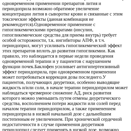
одновременном применении препаратов лития и
периндоприла возможно обратимое увеличение
концентрации лития в сыворотке крови и связанные с этим
токсические эффекты (данная комбинация не
рекомендуется).Одновременное применение с
гипогликемическими препаратами (инсулин,
гипогликемические средства для приема внутрь) требует
особой осторожности, т.к. ингибиторы АПФ, в т.ч.
периндоприл, могут усиливать гипогликемический эффект
этих препаратов вплоть до развития гипогликемии. Как
правило, это наблюдается в первые недели проведения
одновременной терапии и у пациентов с нарушением
функции почек.Баклофен усиливает антигипертензивный
эффект периндоприла, при одновременном применении
может потребоваться коррекция дозы последнего.У
пациентов, получающих диуретики, особенно выводящие
жидкость и/или соли, в начале терапии периндоприлом может
наблюдаться чрезмерное снижение АД, риск развития
которого можно уменьшить путем отмены диуретического
средства, восполнением потери жидкости или солей перед
началом терапии периндоприлом, а также применением
периндоприла в низкой начальной дозе с дальнейшим
постепенным ее увеличением. При хронической сердечной
недостаточности в случае применения диуретиков
периндоприл следует применять в низкой дозе, возможно