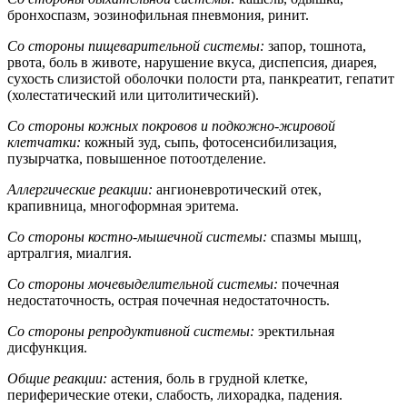
бронхоспазм, эозинофильная пневмония, ринит.
Со стороны пищеварительной системы:
запор, тошнота,
рвота, боль в животе, нарушение вкуса, диспепсия, диарея,
сухость слизистой оболочки полости рта, панкреатит, гепатит
(холестатический или цитолитический).
Со стороны кожных покровов и подкожно-жировой
клетчатки:
кожный зуд, сыпь, фотосенсибилизация,
пузырчатка, повышенное потоотделение.
Аллергические реакции:
ангионевротический отек,
крапивница, многоформная эритема.
Со стороны костно-мышечной системы:
спазмы мышц,
артралгия, миалгия.
Со стороны мочевыделительной системы:
почечная
недостаточность, острая почечная недостаточность.
Со стороны репродуктивной системы:
эректильная
дисфункция.
Общие реакции:
астения, боль в грудной клетке,
периферические отеки, слабость, лихорадка, падения.