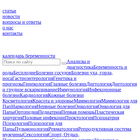
статьи
новости
вопросы и ответы
о нас
контакты
календарь беременности
Анализы и
диагностика
Беременность и
роды
Бесплодие
Болезни сосудов
Болезни уха, горла,
носа
Гастроэнтерология
Генетика и
прогнозы
Гинекология
Глазные болезни
Диетология
Диетология
и грудное вскармливание
Иммунология
Инфекционные
болезни
Кардиология
Кожные болезни
Косметология
Красота и здоровье
Маммология
Маммология для
Пап
Наркология
Нервные болезни
Онкология
Онкология для
Папы
Ортопедия
Педиатрия
Первая помощь
Пластическая
хирургия
Половые инфекции
Проктология
Психиатрия
Психология
Психология для
Папы
Пульмонология
Ревматология
Репродуктивная система
мужчины
Сексология
Спорт, Отдых,