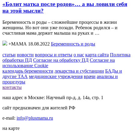
«Болит матка после родов»… а вы ловили себя
на этой мысли?
Беременность и роды – сложнейшие процессы в жизни
женщины. Но вот они уже позади. Ребенок родился – и
счастливая мама держит малыша на руках и …
+МАМА 18.08.2022
Беременность и роды
статьи
новости
вопросы и ответы
о нас
карта сайта
Политика
обработки ПД
Согласие на обработку ПД
Согласие на
использование Cookie
календарь беременности
лекарства и субстанции
БАДы и
другие ТАА
медицинские учреждения
врачи
анализы и
процедуры
контакты
наш адрес в Москве: Научный пр-д, д. 14а, стр. 1
сайт предназначен для жителей РФ
e-mail:
info@plusmama.ru
на карте