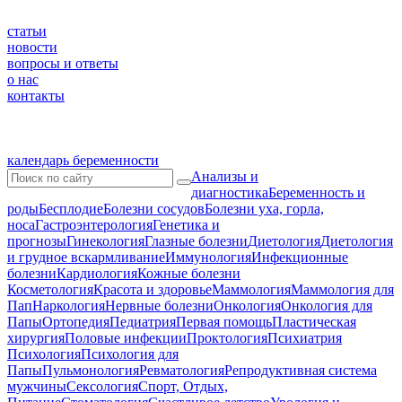
статьи
новости
вопросы и ответы
о нас
контакты
календарь беременности
Анализы и
диагностика
Беременность и
роды
Бесплодие
Болезни сосудов
Болезни уха, горла,
носа
Гастроэнтерология
Генетика и
прогнозы
Гинекология
Глазные болезни
Диетология
Диетология
и грудное вскармливание
Иммунология
Инфекционные
болезни
Кардиология
Кожные болезни
Косметология
Красота и здоровье
Маммология
Маммология для
Пап
Наркология
Нервные болезни
Онкология
Онкология для
Папы
Ортопедия
Педиатрия
Первая помощь
Пластическая
хирургия
Половые инфекции
Проктология
Психиатрия
Психология
Психология для
Папы
Пульмонология
Ревматология
Репродуктивная система
мужчины
Сексология
Спорт, Отдых,