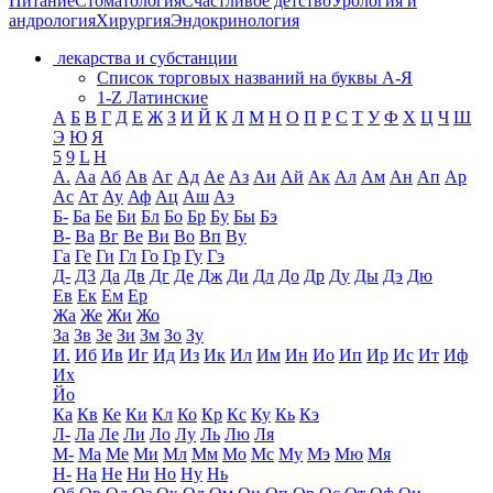
Питание
Стоматология
Счастливое детство
Урология и
андрология
Хирургия
Эндокринология
лекарства и субстанции
Список торговых названий на буквы А-Я
1-Z Латинские
А
Б
В
Г
Д
Е
Ж
З
И
Й
К
Л
М
Н
О
П
Р
С
Т
У
Ф
Х
Ц
Ч
Ш
Э
Ю
Я
5
9
L
H
А.
Аа
Аб
Ав
Аг
Ад
Ае
Аз
Аи
Ай
Ак
Ал
Ам
Ан
Ап
Ар
Ас
Ат
Ау
Аф
Ац
Аш
Аэ
Б-
Ба
Бе
Би
Бл
Бо
Бр
Бу
Бы
Бэ
В-
Ва
Вг
Ве
Ви
Во
Вп
Ву
Га
Ге
Ги
Гл
Го
Гр
Гу
Гэ
Д-
Д3
Да
Дв
Дг
Де
Дж
Ди
Дл
До
Др
Ду
Ды
Дэ
Дю
Ев
Ек
Ем
Ер
Жа
Же
Жи
Жо
За
Зв
Зе
Зи
Зм
Зо
Зу
И.
Иб
Ив
Иг
Ид
Из
Ик
Ил
Им
Ин
Ио
Ип
Ир
Ис
Ит
Иф
Их
Йо
Ка
Кв
Ке
Ки
Кл
Ко
Кр
Кс
Ку
Кь
Кэ
Л-
Ла
Ле
Ли
Ло
Лу
Ль
Лю
Ля
М-
Ма
Ме
Ми
Мл
Мм
Мо
Мс
Му
Мэ
Мю
Мя
Н-
На
Не
Ни
Но
Ну
Нь