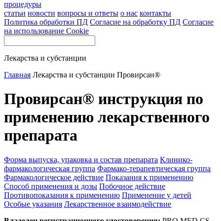
процедуры
статьи
новости
вопросы и ответы
о нас
контакты
Политика обработки ПД
Согласие на обработку ПД
Согласие
на использование Cookie
Лекарства и субстанции
Главная
Лекарства и субстанции
Провирсан®
Провирсан® инструкция по
применению лекарственного
препарата
Форма выпуска, упаковка и состав препарата
Клинико-
фармакологическая группа
Фармако-терапевтическая группа
Фармакологическое действие
Показания к применению
Способ применения и дозы
Побочное действие
Противопоказания к применению
Применение у детей
Особые указания
Лекарственное взаимодействие
Владелец регистрационного удостоверения:
PRO.MED.CS