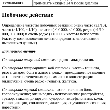
гемодиализе
применять каждые 24 ч после диализа
Побочное действие
Определение частоты побочных реакций: очень часто (≥1/10),
часто (≥1/100, <1/10), нечасто (≥1/1000, <1/100), редко (≥1/10
000, <1/1000) и очень редко (<10 000), частота неизвестна
(частоту возникновения нельзя определить на основании
имеющихся данных).
Для приема внутрь
Со стороны иммунной системы:
редко - анафилаксия.
Со стороны пищеварительной системы:
часто - тошнота,
рвота, диарея, боль в животе; редко - преходящее повышение
активности печеночных трансаминаз и концентрации
билирубина; очень редко - гепатит, желтуха.
Со стороны нервной системы:
часто - головная боль,
головокружение; очень редко - психотические расстройства,
тремор, атаксия, дизартрия, судороги, энцефалопатия, кома,
галлюцинации, сонливость, ажитация, спутанность сознания,
парестезии.