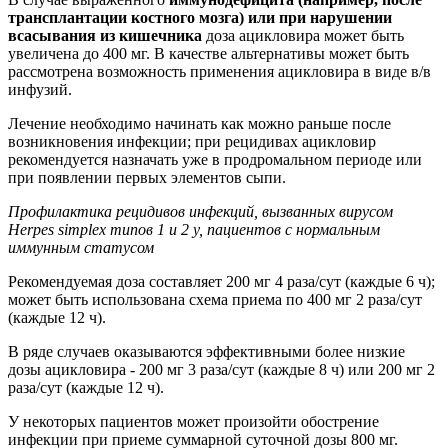
трансплантации костного мозга) или при нарушении
всасывания из кишечника
доза ацикловира может быть
увеличена до 400 мг. В качестве альтернативы может быть
рассмотрена возможность применения ацикловира в виде в/в
инфузий.
Лечение необходимо начинать как можно раньше после
возникновения инфекции; при рецидивах ацикловир
рекомендуется назначать уже в продромальном периоде или
при появлении первых элементов сыпи.
Профилактика рецидивов инфекций, вызванных вирусом
Herpes simplex типов 1 и 2 у, пациентов с нормальным
иммунным статусом
Рекомендуемая доза составляет 200 мг 4 раза/сут (каждые 6 ч);
может быть использована схема приема по 400 мг 2 раза/сут
(каждые 12 ч).
В ряде случаев оказываются эффективными более низкие
дозы ацикловира - 200 мг 3 раза/сут (каждые 8 ч) или 200 мг 2
раза/сут (каждые 12 ч).
У некоторых пациентов может произойти обострение
инфекции при приеме суммарной суточной дозы 800 мг.