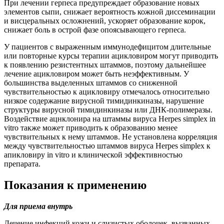
При лечении герпеса предупреждает образование новых
элементов сыпи, снижает вероятность кожной диссеминации
и висцеральных осложнений, ускоряет образование корок,
снижает боль в острой фазе опоясывающего герпеса.
У пациентов с выраженным иммунодефицитом длительные
или повторные курсы терапии ацикловиром могут приводить
к появлению резистентных штаммов, поэтому дальнейшее
лечение ацикловиром может быть неэффективным. У
большинства выделенных штаммов со сниженной
чувствительностью к ацикловиру отмечалось относительно
низкое содержание вирусной тимидинкиназы, нарушение
структуры вирусной тимидинкиназы или ДНК-полимеразы.
Воздействие ацнклонира на штаммы вируса Herpes simplex in
vitro также может приводить к образованию менее
чувствительных к нему штаммов. Не установлена корреляция
между чувствительностью штаммов вируса Herpes simplex к
апикловиру in vitro и клинической эффективностью
препарата.
Показания к применению
Для приема внутрь
Лечение инфекций кожи и слизистых оболочек, вызванных