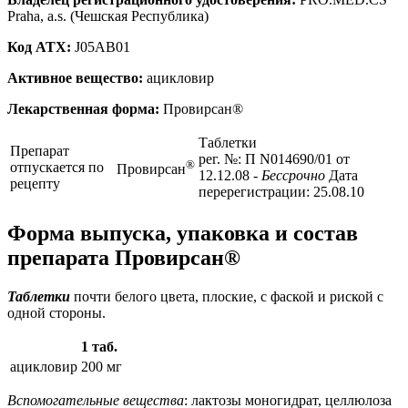
Praha, a.s. (Чешская Республика)
Код ATX:
J05AB01
Активное вещество:
ацикловир
Лекарственная форма:
Провирсан®
Таблетки
Препарат
рег. №: П N014690/01 от
®
отпускается по
Провирсан
12.12.08
- Бессрочно
Дата
рецепту
перерегистрации: 25.08.10
Форма выпуска, упаковка и состав
препарата Провирсан®
Таблетки
почти белого цвета, плоские, с фаской и риской с
одной стороны.
1 таб.
ацикловир
200 мг
Вспомогательные вещества
: лактозы моногидрат, целлюлоза