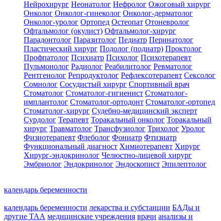
Нейрохирург
Неонатолог
Нефролог
Ожоговый хирург
Онколог
Онколог-гинеколог
Онколог-дерматолог
Онколог-уролог
Ортопед
Остеопат
Отоневролог
Офтальмолог (окулист)
Офтальмолог-хирург
Парадонтолог
Паразитолог
Педиатр
Перинатолог
Пластический хирург
Подолог (подиатр)
Проктолог
Профпатолог
Психиатр
Психолог
Психотерапевт
Пульмонолог
Радиолог
Реабилитолог
Ревматолог
Рентгенолог
Репродуктолог
Рефлексотерапевт
Сексолог
Сомнолог
Сосудистый хирург
Спортивный врач
Стоматолог
Стоматолог-гигиенист
Стоматолог-
имплантолог
Стоматолог-ортодонт
Стоматолог-ортопед
Стоматолог-хирург
Судебно-медицинский эксперт
Сурдолог
Терапевт
Торакальный онколог
Торакальный
хирург
Травматолог
Трансфузиолог
Трихолог
Уролог
Физиотерапевт
Флеболог
Фониатр
Фтизиатр
Функциональный диагност
Химиотерапевт
Хирург
Хирург-эндокринолог
Челюстно-лицевой хирург
Эмбриолог
Эндокринолог
Эндоскопист
Эпилептолог
календарь беременности
календарь беременности
лекарства и субстанции
БАДы и
другие ТАА
медицинские учреждения
врачи
анализы и