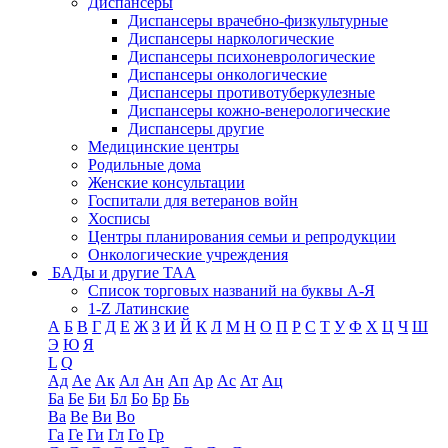
Диспансеры
Диспансеры врачебно-физкультурные
Диспансеры наркологические
Диспансеры психоневрологические
Диспансеры онкологические
Диспансеры противотуберкулезные
Диспансеры кожно-венерологические
Диспансеры другие
Медицинские центры
Родильные дома
Женские консультации
Госпитали для ветеранов войн
Хосписы
Центры планирования семьи и репродукции
Онкологические учреждения
БАДы и другие ТАА
Список торговых названий на буквы А-Я
1-Z Латинские
А
Б
В
Г
Д
Е
Ж
З
И
Й
К
Л
М
Н
О
П
Р
С
Т
У
Ф
Х
Ц
Ч
Ш
Э
Ю
Я
L
Q
Ад
Ае
Ак
Ал
Ан
Ап
Ар
Ас
Ат
Ац
Ба
Бе
Би
Бл
Бо
Бр
Бь
Ва
Ве
Ви
Во
Га
Ге
Ги
Гл
Го
Гр