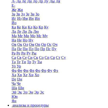
Д-
Да
Де
Ди
До
Др
Ду
Ды
Дя
Е-
Же
Жи
За
Зв
Зд
Зе
Зи
Зо
Иг
Из
Им
Ин
Ип
Йо
Ка
Ке
Ки
Кл
Ко
Кр
Ку
Ла
Ле
Ли
Ль
Лю
Ма
Ме
Ми
Мо
Мс
Му
На
Не
Но
Ну
Ов
Ок
Ол
Ом
Оп
Ор
Ос
Оч
Па
Пе
Пи
Пл
По
Пр
Пс
Пу
Ра
Ре
Ри
Ру
Ры
Са
Св
Се
Си
Ск
Со
Сп
Ср
Ст
Су
Та
Те
Ти
Тр
Ту
Ты
Ул
Ур
Фа
Фе
Фи
Фл
Фо
Фр
Фу
Фэ
Ха
Хв
Хе
Хи
Хо
Це
Ци
Ча
Че
Ша
Ши
Эй
Эк
Эл
Эн
Эр
Эс
Юн
Ян
анализы и процедуры