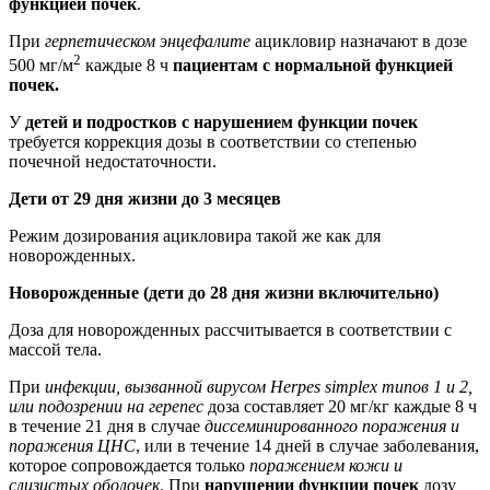
функцией почек
.
При
герпетическом энцефалите
ацикловир назначают в дозе
2
500 мг/м
каждые 8 ч
пациентам с нормальной функцией
почек.
У
детей и подростков с нарушением функции почек
требуется коррекция дозы в соответствии со степенью
почечной недостаточности.
Дети от 29 дня жизни до 3 месяцев
Режим дозирования ацикловира такой же как для
новорожденных.
Новорожденные (дети до 28 дня жизни включительно)
Доза для новорожденных рассчитывается в соответствии с
массой тела.
При
инфекции, вызванной вирусом Herpes simplex типов 1 и 2,
или подозрении на герепес
доза составляет 20 мг/кг каждые 8 ч
в течение 21 дня в случае
диссеминированного поражения и
поражения ЦНС
, или в течение 14 дней в случае заболевания,
которое сопровождается только
поражением кожи и
слизистых оболочек
. При
нарушении функции почек
дозу