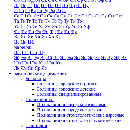
Об
Ов
Од
Оз
Ок
Ол
Ом
Он
Оп
Ор
Ос
От
Оф
Оц
Па
Пе
Пз
Пи
Пк
Пл
Пн
По
Пр
Пс
Пу
Р-
Ра
Ре
Ри
Ро
Ру
Ры
Рэ
Ря
Са
Сб
Св
Се
Си
Ск
Сл
См
Сн
Со
Сп
Ср
Ст
Су
Сы
Сю
Та
Тв
Тг
Те
Ти
Тм
То
Тр
Ту
Ты
Тэ
Уб
Уг
Уз
Ук
Ул
Ум
Ун
Уп
Ур
Ус
Ут
Уф
Фа
Фе
Фи
Фл
Фо
Фр
Фс
Фт
Фу
Ха
Хв
Хе
Хи
Хл
Хо
Ху
Це
Ци
Цф
Ча
Че
Чи
Ша
Шв
Ши
Шу
Эб
Эв
Эг
Эд
Эз
Эй
Эк
Эл
Эм
Эн
Эп
Эр
Эс
Эт
Эу
Эф
Эх
Юв
Юг
Юм
Юн
Юп
Ют
Як
Ям
Ян
Яр
Яс
медицинские учреждения
Больницы
Больницы городские взрослые
Больницы городские детские
Больницы специализированные
Поликлиники
Поликлиники городские взрослые
Поликлиники городские детские
Поликлиники стоматологические взрослые
Поликлиники стоматологические детские
Санатории