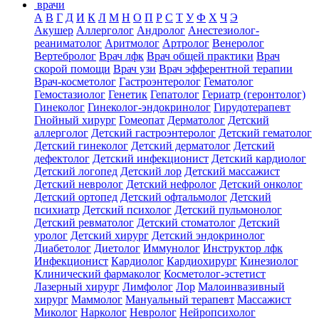
врачи
А
В
Г
Д
И
К
Л
М
Н
О
П
Р
С
Т
У
Ф
Х
Ч
Э
Акушер
Аллерголог
Андролог
Анестезиолог-
реаниматолог
Аритмолог
Артролог
Венеролог
Вертебролог
Врач лфк
Врач общей практики
Врач
скорой помощи
Врач узи
Врач эфферентной терапии
Врач-косметолог
Гастроэнтеролог
Гематолог
Гемостазиолог
Генетик
Гепатолог
Гериатр (геронтолог)
Гинеколог
Гинеколог-эндокринолог
Гирудотерапевт
Гнойный хирург
Гомеопат
Дерматолог
Детский
аллерголог
Детский гастроэнтеролог
Детский гематолог
Детский гинеколог
Детский дерматолог
Детский
дефектолог
Детский инфекционист
Детский кардиолог
Детский логопед
Детский лор
Детский массажист
Детский невролог
Детский нефролог
Детский онколог
Детский ортопед
Детский офтальмолог
Детский
психиатр
Детский психолог
Детский пульмонолог
Детский ревматолог
Детский стоматолог
Детский
уролог
Детский хирург
Детский эндокринолог
Диабетолог
Диетолог
Иммунолог
Инструктор лфк
Инфекционист
Кардиолог
Кардиохирург
Кинезиолог
Клинический фармаколог
Косметолог-эстетист
Лазерный хирург
Лимфолог
Лор
Малоинвазивный
хирург
Маммолог
Мануальный терапевт
Массажист
Миколог
Нарколог
Невролог
Нейропсихолог