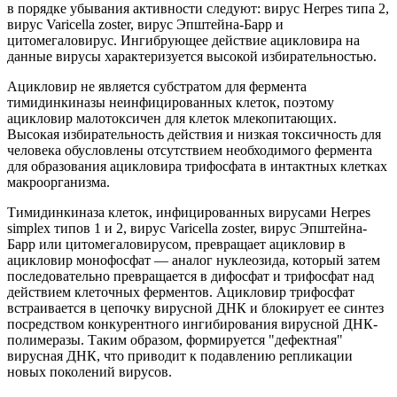
в порядке убывания активности следуют: вирус Herpes типа 2,
вирус Varicella zoster, вирус Эпштейна-Барр и
цитомегаловирус. Ингибрующее действие ацикловира на
данные вирусы характеризуется высокой избирательностью.
Ацикловир не является субстратом для фермента
тимидинкиназы неинфицированных клеток, поэтому
ацикловир малотоксичен для клеток млекопитающих.
Высокая избирательность действия и низкая токсичность для
человека обусловлены отсутствием необходимого фермента
для образования ацикловира трифосфата в интактных клетках
макроорганизма.
Тимидинкиназа клеток, инфицированных вирусами Herpes
simplex типов 1 и 2, вирус Varicella zoster, вирус Эпштейна-
Барр или цитомегаловирусом, превращает ацикловир в
ацикловир монофосфат — аналог нуклеозида, который затем
последовательно превращается в дифосфат и трифосфат над
действием клеточных ферментов. Ацикловир трифосфат
встраивается в цепочку вирусной ДНК и блокирует ее синтез
посредством конкурентного ингибирования вирусной ДНК-
полимеразы. Таким образом, формируется "дефектная"
вирусная ДНК, что приводит к подавлению репликации
новых поколений вирусов.