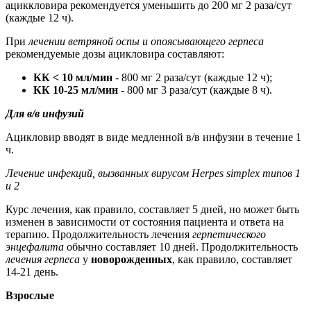
ациккловира рекомендуется уменьшить до 200 мг 2 раза/сут
(каждые 12 ч).
При
лечении ветряной оспы и опоясывающего герпеса
рекомендуемые дозы ацикловира составляют:
КК < 10 мл/мин
- 800 мг 2 раза/сут (каждые 12 ч);
КК 10-25 мл/мин
- 800 мг 3 раза/сут (каждые 8 ч).
Для в/в инфузий
Ацикловир вводят в виде медленной в/в инфузии в течение 1
ч.
Лечение инфекций, вызванных вирусом Herpes simplex типов 1
и 2
Курс лечения, как правило, составляет 5 дней, но может быть
изменен в зависимости от состояния пациента и ответа на
терапию. Продолжительность лечения
герпетического
энцефалита
обычно составляет 10 дней. Продолжительность
лечения герпеса
у
новорожденных
, как правило, составляет
14-21 день.
Взрослые