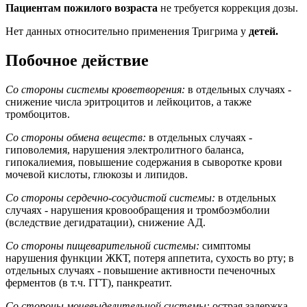
Пациентам пожилого возраста
не требуется коррекция дозы.
Нет данных относительно применения Тригрима у
детей.
Побочное действие
Со стороны системы кроветворения:
в отдельных случаях -
снижение числа эритроцитов и лейкоцитов, а также
тромбоцитов.
Со стороны обмена веществ:
в отдельных случаях -
гиповолемия, нарушения электролитного баланса,
гипокалиемия, повышение содержания в сыворотке крови
мочевой кислоты, глюкозы и липидов.
Со стороны сердечно-сосудистой системы:
в отдельных
случаях - нарушения кровообращения и тромбоэмболии
(вследствие дегидратации), снижение АД.
Со стороны пищеварительной системы:
симптомы
нарушения функции ЖКТ, потеря аппетита, сухость во рту; в
отдельных случаях - повышение активности печеночных
ферментов (в т.ч. ГГТ), панкреатит.
Со стороны мочевыделительной системы:
острая задержка