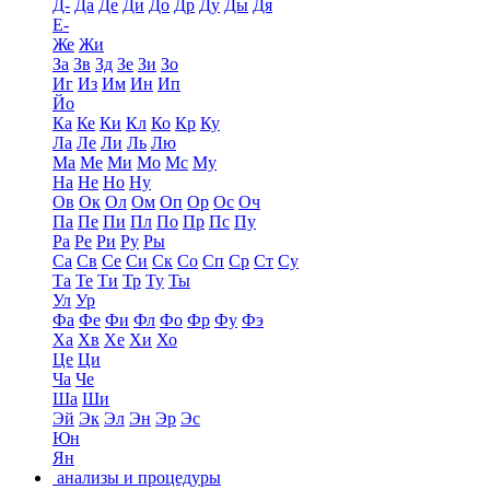
Д-
Да
Де
Ди
До
Др
Ду
Ды
Дя
Е-
Же
Жи
За
Зв
Зд
Зе
Зи
Зо
Иг
Из
Им
Ин
Ип
Йо
Ка
Ке
Ки
Кл
Ко
Кр
Ку
Ла
Ле
Ли
Ль
Лю
Ма
Ме
Ми
Мо
Мс
Му
На
Не
Но
Ну
Ов
Ок
Ол
Ом
Оп
Ор
Ос
Оч
Па
Пе
Пи
Пл
По
Пр
Пс
Пу
Ра
Ре
Ри
Ру
Ры
Са
Св
Се
Си
Ск
Со
Сп
Ср
Ст
Су
Та
Те
Ти
Тр
Ту
Ты
Ул
Ур
Фа
Фе
Фи
Фл
Фо
Фр
Фу
Фэ
Ха
Хв
Хе
Хи
Хо
Це
Ци
Ча
Че
Ша
Ши
Эй
Эк
Эл
Эн
Эр
Эс
Юн
Ян
анализы и процедуры