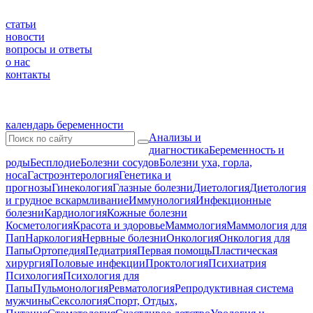
статьи
новости
вопросы и ответы
о нас
контакты
календарь беременности
Анализы и
диагностика
Беременность и
роды
Бесплодие
Болезни сосудов
Болезни уха, горла,
носа
Гастроэнтерология
Генетика и
прогнозы
Гинекология
Глазные болезни
Диетология
Диетология
и грудное вскармливание
Иммунология
Инфекционные
болезни
Кардиология
Кожные болезни
Косметология
Красота и здоровье
Маммология
Маммология для
Пап
Наркология
Нервные болезни
Онкология
Онкология для
Папы
Ортопедия
Педиатрия
Первая помощь
Пластическая
хирургия
Половые инфекции
Проктология
Психиатрия
Психология
Психология для
Папы
Пульмонология
Ревматология
Репродуктивная система
мужчины
Сексология
Спорт, Отдых,