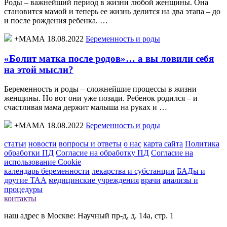
Роды – важнейший период в жизни любой женщины. Она
становится мамой и теперь ее жизнь делится на два этапа – до
и после рождения ребенка. …
+МАМА 18.08.2022
Беременность и роды
«Болит матка после родов»… а вы ловили себя
на этой мысли?
Беременность и роды – сложнейшие процессы в жизни
женщины. Но вот они уже позади. Ребенок родился – и
счастливая мама держит малыша на руках и …
+МАМА 18.08.2022
Беременность и роды
статьи
новости
вопросы и ответы
о нас
карта сайта
Политика
обработки ПД
Согласие на обработку ПД
Согласие на
использование Cookie
календарь беременности
лекарства и субстанции
БАДы и
другие ТАА
медицинские учреждения
врачи
анализы и
процедуры
контакты
наш адрес в Москве: Научный пр-д, д. 14а, стр. 1