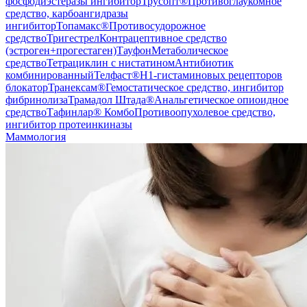
фосфодиэстеразы ингибитор
Трусопт®
Противоглаукомное
средство, карбоангидразы
ингибитор
Топамакс®
Противосудорожное
средство
Тригестрел
Контрацептивное средство
(эстроген+прогестаген)
Тауфон
Метаболическое
средство
Тетрациклин с нистатином
Антибиотик
комбинированный
Телфаст®
H1-гистаминовых рецепторов
блокатор
Транексам®
Гемостатическое средство, ингибитор
фибринолиза
Трамадол Штада®
Анальгетическое опиоидное
средство
Тафинлар® Комбо
Противоопухолевое средство,
ингибитор протеинкиназы
Маммология