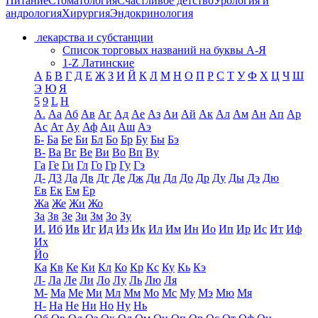
Питание
Стоматология
Счастливое детство
Урология и
андрология
Хирургия
Эндокринология
лекарства и субстанции
Список торговых названий на буквы А-Я
1-Z Латинские
А
Б
В
Г
Д
Е
Ж
З
И
Й
К
Л
М
Н
О
П
Р
С
Т
У
Ф
Х
Ц
Ч
Ш
Э
Ю
Я
5
9
L
H
А.
Аа
Аб
Ав
Аг
Ад
Ае
Аз
Аи
Ай
Ак
Ал
Ам
Ан
Ап
Ар
Ас
Ат
Ау
Аф
Ац
Аш
Аэ
Б-
Ба
Бе
Би
Бл
Бо
Бр
Бу
Бы
Бэ
В-
Ва
Вг
Ве
Ви
Во
Вп
Ву
Га
Ге
Ги
Гл
Го
Гр
Гу
Гэ
Д-
Д3
Да
Дв
Дг
Де
Дж
Ди
Дл
До
Др
Ду
Ды
Дэ
Дю
Ев
Ек
Ем
Ер
Жа
Же
Жи
Жо
За
Зв
Зе
Зи
Зм
Зо
Зу
И.
Иб
Ив
Иг
Ид
Из
Ик
Ил
Им
Ин
Ио
Ип
Ир
Ис
Ит
Иф
Их
Йо
Ка
Кв
Ке
Ки
Кл
Ко
Кр
Кс
Ку
Кь
Кэ
Л-
Ла
Ле
Ли
Ло
Лу
Ль
Лю
Ля
М-
Ма
Ме
Ми
Мл
Мм
Мо
Мс
Му
Мэ
Мю
Мя
Н-
На
Не
Ни
Но
Ну
Нь