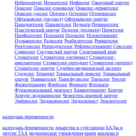
Нейрохирург
Неонатолог
Нефролог
Ожоговый хирург
Онколог
Онколог-гинеколог
Онколог-дерматолог
Онколог-уролог
Ортопед
Остеопат
Отоневролог
Офтальмолог (окулист)
Офтальмолог-хирург
Парадонтолог
Паразитолог
Педиатр
Перинатолог
Пластический хирург
Подолог (подиатр)
Проктолог
Профпатолог
Психиатр
Психолог
Психотерапевт
Пульмонолог
Радиолог
Реабилитолог
Ревматолог
Рентгенолог
Репродуктолог
Рефлексотерапевт
Сексолог
Сомнолог
Сосудистый хирург
Спортивный врач
Стоматолог
Стоматолог-гигиенист
Стоматолог-
имплантолог
Стоматолог-ортодонт
Стоматолог-ортопед
Стоматолог-хирург
Судебно-медицинский эксперт
Сурдолог
Терапевт
Торакальный онколог
Торакальный
хирург
Травматолог
Трансфузиолог
Трихолог
Уролог
Физиотерапевт
Флеболог
Фониатр
Фтизиатр
Функциональный диагност
Химиотерапевт
Хирург
Хирург-эндокринолог
Челюстно-лицевой хирург
Эмбриолог
Эндокринолог
Эндоскопист
Эпилептолог
календарь беременности
календарь беременности
лекарства и субстанции
БАДы и
другие ТАА
медицинские учреждения
врачи
анализы и