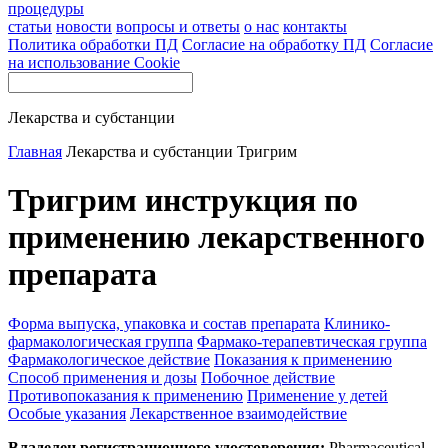
процедуры
статьи
новости
вопросы и ответы
о нас
контакты
Политика обработки ПД
Согласие на обработку ПД
Согласие
на использование Cookie
Лекарства и субстанции
Главная
Лекарства и субстанции
Тригрим
Тригрим инструкция по
применению лекарственного
препарата
Форма выпуска, упаковка и состав препарата
Клинико-
фармакологическая группа
Фармако-терапевтическая группа
Фармакологическое действие
Показания к применению
Способ применения и дозы
Побочное действие
Противопоказания к применению
Применение у детей
Особые указания
Лекарственное взаимодействие
Владелец регистрационного удостоверения:
Pharmaceutical