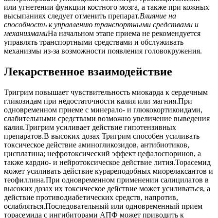
или угнетении функции костного мозга, а также при кожных
высыпаниях следует отменить препарат.
Влияние на
способность к управлению транспортными средствами и
механизмами
На начальном этапе приема не рекомендуется
управлять транспортными средствами и обслуживать
механизмы из-за возможности появления головокружения.
Лекарственное взаимодействие
Тригрим повышает чувствительность миокарда к сердечным
гликозидам при недостаточности калия или магния.При
одновременном приеме с минерало- и глюкокортикоидами,
слабительными средствами возможно увеличение выведения
калия.Тригрим усиливает действие гипотензивных
препаратов.В высоких дозах Тригрим способен усиливать
токсическое действие аминогликозидов, антибиотиков,
цисплатина; нефротоксический эффект цефалоспоринов, а
также кардио- и нейротоксическое действие лития.Торасемид
может усиливать действие курареподобных миорелаксантов и
теофиллина.При одновременном применении салицилатов в
высоких дозах их токсическое действие может усиливаться, а
действие противодиабетических средств, напротив,
ослабляться.Последовательный или одновременный прием
торасемида с ингибиторами АПФ может приводить к