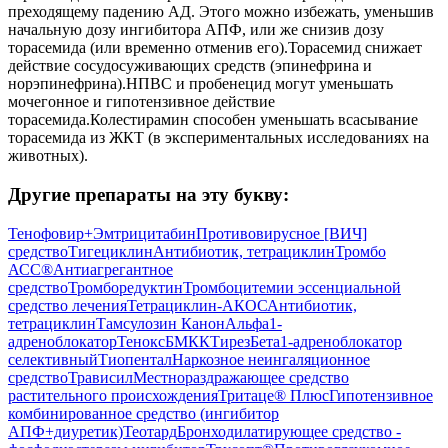
преходящему падению АД. Этого можно избежать, уменьшив
начальную дозу ингибитора АПФ, или же снизив дозу
торасемида (или временно отменив его).Торасемид снижает
действие сосудосуживающих средств (эпинефрина и
норэпинефрина).НПВС и пробенецид могут уменьшать
мочегонное и гипотензивное действие
торасемида.Колестирамин способен уменьшать всасывание
торасемида из ЖКТ (в экспериментальных исследованиях на
животных).
Другие препараты на эту букву:
Тенофовир+Эмтрицитабин
Противовирусное [ВИЧ]
средство
Тигециклин
Антибиотик, тетрациклин
Тромбо
АСС®
Антиагрегантное
средство
Тромборедуктин
Тромбоцитемии эссенциальной
средство лечения
Тетрациклин-АКОС
Антибиотик,
тетрациклин
Тамсулозин Канон
Альфа1-
адреноблокатор
Тенокс
БМКК
Тирез
Бета1-адреноблокатор
селективный
Тиопентал
Наркозное неингаляционное
средство
Трависил
Местнораздражающее средство
растительного происхождения
Тритаце® Плюс
Гипотензивное
комбинированное средство (ингибитор
АПФ+диуретик)
Теотард
Бронходилатирующее средство -