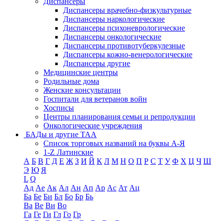
Диспансеры
Диспансеры врачебно-физкультурные
Диспансеры наркологические
Диспансеры психоневрологические
Диспансеры онкологические
Диспансеры противотуберкулезные
Диспансеры кожно-венерологические
Диспансеры другие
Медицинские центры
Родильные дома
Женские консультации
Госпитали для ветеранов войн
Хосписы
Центры планирования семьи и репродукции
Онкологические учреждения
БАДы и другие ТАА
Список торговых названий на буквы А-Я
1-Z Латинские
А
Б
В
Г
Д
Е
Ж
З
И
Й
К
Л
М
Н
О
П
Р
С
Т
У
Ф
Х
Ц
Ч
Ш
Э
Ю
Я
L
Q
Ад
Ае
Ак
Ал
Ан
Ап
Ар
Ас
Ат
Ац
Ба
Бе
Би
Бл
Бо
Бр
Бь
Ва
Ве
Ви
Во
Га
Ге
Ги
Гл
Го
Гр