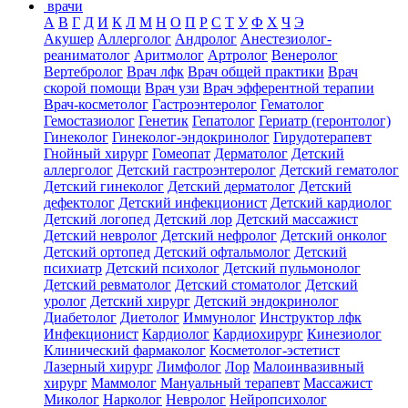
врачи
А
В
Г
Д
И
К
Л
М
Н
О
П
Р
С
Т
У
Ф
Х
Ч
Э
Акушер
Аллерголог
Андролог
Анестезиолог-
реаниматолог
Аритмолог
Артролог
Венеролог
Вертебролог
Врач лфк
Врач общей практики
Врач
скорой помощи
Врач узи
Врач эфферентной терапии
Врач-косметолог
Гастроэнтеролог
Гематолог
Гемостазиолог
Генетик
Гепатолог
Гериатр (геронтолог)
Гинеколог
Гинеколог-эндокринолог
Гирудотерапевт
Гнойный хирург
Гомеопат
Дерматолог
Детский
аллерголог
Детский гастроэнтеролог
Детский гематолог
Детский гинеколог
Детский дерматолог
Детский
дефектолог
Детский инфекционист
Детский кардиолог
Детский логопед
Детский лор
Детский массажист
Детский невролог
Детский нефролог
Детский онколог
Детский ортопед
Детский офтальмолог
Детский
психиатр
Детский психолог
Детский пульмонолог
Детский ревматолог
Детский стоматолог
Детский
уролог
Детский хирург
Детский эндокринолог
Диабетолог
Диетолог
Иммунолог
Инструктор лфк
Инфекционист
Кардиолог
Кардиохирург
Кинезиолог
Клинический фармаколог
Косметолог-эстетист
Лазерный хирург
Лимфолог
Лор
Малоинвазивный
хирург
Маммолог
Мануальный терапевт
Массажист
Миколог
Нарколог
Невролог
Нейропсихолог