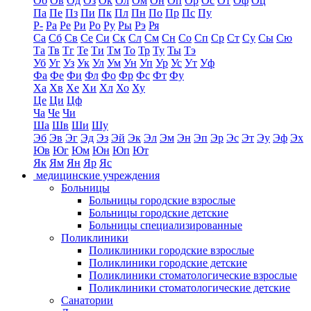
Об
Ов
Од
Оз
Ок
Ол
Ом
Он
Оп
Ор
Ос
От
Оф
Оц
Па
Пе
Пз
Пи
Пк
Пл
Пн
По
Пр
Пс
Пу
Р-
Ра
Ре
Ри
Ро
Ру
Ры
Рэ
Ря
Са
Сб
Св
Се
Си
Ск
Сл
См
Сн
Со
Сп
Ср
Ст
Су
Сы
Сю
Та
Тв
Тг
Те
Ти
Тм
То
Тр
Ту
Ты
Тэ
Уб
Уг
Уз
Ук
Ул
Ум
Ун
Уп
Ур
Ус
Ут
Уф
Фа
Фе
Фи
Фл
Фо
Фр
Фс
Фт
Фу
Ха
Хв
Хе
Хи
Хл
Хо
Ху
Це
Ци
Цф
Ча
Че
Чи
Ша
Шв
Ши
Шу
Эб
Эв
Эг
Эд
Эз
Эй
Эк
Эл
Эм
Эн
Эп
Эр
Эс
Эт
Эу
Эф
Эх
Юв
Юг
Юм
Юн
Юп
Ют
Як
Ям
Ян
Яр
Яс
медицинские учреждения
Больницы
Больницы городские взрослые
Больницы городские детские
Больницы специализированные
Поликлиники
Поликлиники городские взрослые
Поликлиники городские детские
Поликлиники стоматологические взрослые
Поликлиники стоматологические детские
Санатории