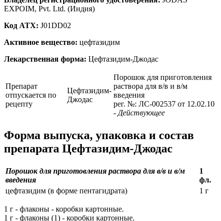
EXPOIM, Pvt. Ltd. (Индия)
Код ATX:
J01DD02
Активное вещество:
цефтазидим
Лекарственная форма:
Цефтазидим-Джодас
Порошок для приготовления
Препарат
раствора для в/в и в/м
Цефтазидим-
отпускается по
введения
Джодас
рецепту
рег. №: ЛС-002537 от 12.02.10
- Действующее
Форма выпуска, упаковка и состав
препарата Цефтазидим-Джодас
Порошок для приготовления раствора для в/в и в/м
1
введения
фл.
цефтазидим (в форме пентагидрата)
1 г
1 г - флаконы - коробки картонные.
1 г - флаконы (1) - коробки картонные.