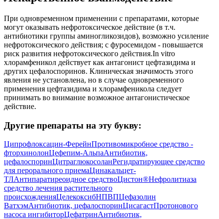
При одновременном применении с препаратами, которые
могут оказывать нефротоксическое действие (в т.ч.
антибиотики группы аминогликозидов), возможно усиление
нефротоксического действия; с фуросемидом - повышается
риск развития нефротоксического действия.In vitro
хлорамфеникол действует как антагонист цефтазидима и
других цефалоспоринов. Клиническая значимость этого
явления не установлена, но в случае одновременного
применения цефтазидима и хлорамфеникола следует
принимать во внимание возможное антагонистическое
действие.
Другие препараты на эту букву:
Ципрофлоксацин-Ферейн
Противомикробное средство -
фторхинолон
Цефепим-Альпа
Антибиотик,
цефалоспорин
Цитраглюкосолан
Регидратирующее средство
для перорального приема
Цинакальцет-
ТЛ
Антипаратиреоидное средство
Цистон®
Нефролитиаза
средство лечения растительного
происхождения
Целекоксиб
НПВП
Цефазолин
Ватхэм
Антибиотик, цефалоспорин
Цисагаст
Протонового
насоса ингибитор
Цефатрин
Антибиотик,