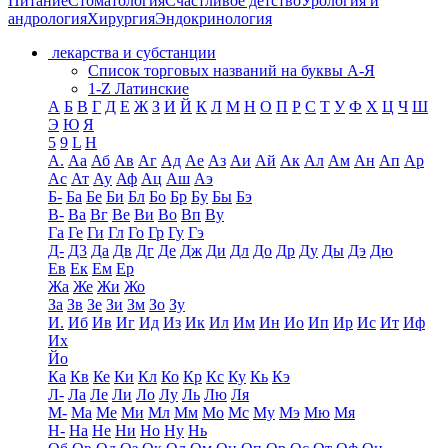
Питание
Стоматология
Счастливое детство
Урология и
андрология
Хирургия
Эндокринология
лекарства и субстанции
Список торговых названий на буквы А-Я
1-Z Латинские
А
Б
В
Г
Д
Е
Ж
З
И
Й
К
Л
М
Н
О
П
Р
С
Т
У
Ф
Х
Ц
Ч
Ш
Э
Ю
Я
5
9
L
H
А.
Аа
Аб
Ав
Аг
Ад
Ае
Аз
Аи
Ай
Ак
Ал
Ам
Ан
Ап
Ар
Ас
Ат
Ау
Аф
Ац
Аш
Аэ
Б-
Ба
Бе
Би
Бл
Бо
Бр
Бу
Бы
Бэ
В-
Ва
Вг
Ве
Ви
Во
Вп
Ву
Га
Ге
Ги
Гл
Го
Гр
Гу
Гэ
Д-
Д3
Да
Дв
Дг
Де
Дж
Ди
Дл
До
Др
Ду
Ды
Дэ
Дю
Ев
Ек
Ем
Ер
Жа
Же
Жи
Жо
За
Зв
Зе
Зи
Зм
Зо
Зу
И.
Иб
Ив
Иг
Ид
Из
Ик
Ил
Им
Ин
Ио
Ип
Ир
Ис
Ит
Иф
Их
Йо
Ка
Кв
Ке
Ки
Кл
Ко
Кр
Кс
Ку
Кь
Кэ
Л-
Ла
Ле
Ли
Ло
Лу
Ль
Лю
Ля
М-
Ма
Ме
Ми
Мл
Мм
Мо
Мс
Му
Мэ
Мю
Мя
Н-
На
Не
Ни
Но
Ну
Нь