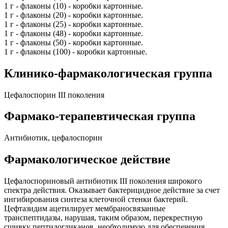
1 г - флаконы (10) - коробки картонные.
1 г - флаконы (20) - коробки картонные.
1 г - флаконы (25) - коробки картонные.
1 г - флаконы (48) - коробки картонные.
1 г - флаконы (50) - коробки картонные.
1 г - флаконы (100) - коробки картонные.
Клинико-фармакологическая группа
Цефалоспорин III поколения
Фармако-терапевтическая группа
Антибиотик, цефалоспорин
Фармакологическое действие
Цефалоспориновый антибиотик III поколения широкого
спектра действия. Оказывает бактерицидное действие за счет
ингибирования синтеза клеточной стенки бактерий.
Цефтазидим ацетилирует мембраносвязанные
транспептидазы, нарушая, таким образом, перекрестную
сшивку пептидогликанов, необходимую для обеспечения