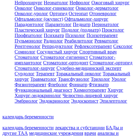
Нейрохирург
Неонатолог
Нефролог
Ожоговый хирург
Онколог
Онколог-гинеколог
Онколог-дерматолог
Онколог-уролог
Ортопед
Остеопат
Отоневролог
Офтальмолог (окулист)
Офтальмолог-хирург
Парадонтолог
Паразитолог
Педиатр
Перинатолог
Пластический хирург
Подолог (подиатр)
Проктолог
Профпатолог
Психиатр
Психолог
Психотерапевт
Пульмонолог
Радиолог
Реабилитолог
Ревматолог
Рентгенолог
Репродуктолог
Рефлексотерапевт
Сексолог
Сомнолог
Сосудистый хирург
Спортивный врач
Стоматолог
Стоматолог-гигиенист
Стоматолог-
имплантолог
Стоматолог-ортодонт
Стоматолог-ортопед
Стоматолог-хирург
Судебно-медицинский эксперт
Сурдолог
Терапевт
Торакальный онколог
Торакальный
хирург
Травматолог
Трансфузиолог
Трихолог
Уролог
Физиотерапевт
Флеболог
Фониатр
Фтизиатр
Функциональный диагност
Химиотерапевт
Хирург
Хирург-эндокринолог
Челюстно-лицевой хирург
Эмбриолог
Эндокринолог
Эндоскопист
Эпилептолог
календарь беременности
календарь беременности
лекарства и субстанции
БАДы и
другие ТАА
медицинские учреждения
врачи
анализы и