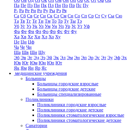
Об
Ов
Од
Оз
Ок
Ол
Ом
Он
Оп
Ор
Ос
От
Оф
Оц
Па
Пе
Пз
Пи
Пк
Пл
Пн
По
Пр
Пс
Пу
Р-
Ра
Ре
Ри
Ро
Ру
Ры
Рэ
Ря
Са
Сб
Св
Се
Си
Ск
Сл
См
Сн
Со
Сп
Ср
Ст
Су
Сы
Сю
Та
Тв
Тг
Те
Ти
Тм
То
Тр
Ту
Ты
Тэ
Уб
Уг
Уз
Ук
Ул
Ум
Ун
Уп
Ур
Ус
Ут
Уф
Фа
Фе
Фи
Фл
Фо
Фр
Фс
Фт
Фу
Ха
Хв
Хе
Хи
Хл
Хо
Ху
Це
Ци
Цф
Ча
Че
Чи
Ша
Шв
Ши
Шу
Эб
Эв
Эг
Эд
Эз
Эй
Эк
Эл
Эм
Эн
Эп
Эр
Эс
Эт
Эу
Эф
Эх
Юв
Юг
Юм
Юн
Юп
Ют
Як
Ям
Ян
Яр
Яс
медицинские учреждения
Больницы
Больницы городские взрослые
Больницы городские детские
Больницы специализированные
Поликлиники
Поликлиники городские взрослые
Поликлиники городские детские
Поликлиники стоматологические взрослые
Поликлиники стоматологические детские
Санатории