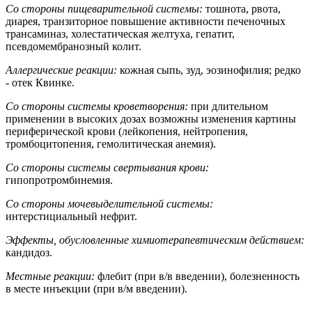
Со стороны пищеварительной системы:
тошнота, рвота,
диарея, транзиторное повышение активности печеночных
трансаминаз, холестатическая желтуха, гепатит,
псевдомембранозный колит.
Аллергические реакции:
кожная сыпь, зуд, эозинофилия; редко
- отек Квинке.
Со стороны системы кроветворения:
при длительном
применении в высоких дозах возможны изменения картины
периферической крови (лейкопения, нейтропения,
тромбоцитопения, гемолитическая анемия).
Со стороны системы свертывания крови:
гипопротромбинемия.
Cо стороны мочевыделительной системы:
интерстициальный нефрит.
Эффекты, обусловленные химиотерапевтическим действием:
кандидоз.
Местные реакции:
флебит (при в/в введении), болезненность
в месте инъекции (при в/м введении).