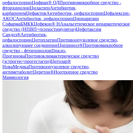
цефалоспорин
Цифран® ОД
Противомикробное средство -
фторхинолон
Циласпен
Антибиотик,
карбапенем
Цефактив
Антибиотик, цефалоспорин
Цефалексин-
АКОС
Антибиотик, цефалоспорин
Циннаризин
Софарма
БМКК
Цефекон® Н
Анальгетическое ненаркотическое
средство (НПВП+психостимулятор)
Цефотаксим
Сандоз®
Антибиотик,
цефалоспорин
Цитоплатин
Противоопухолевое средство,
алкилирующее соединение
Ципринол®
Противомикробное
средство - фторхинолон
Цикло-
Прогинова
Противоклимактерическое средство
(эстроген+прогестаген)
Цитозар®
НоваМедика
Противоопухолевое средство,
антиметаболит
Церетон®
Ноотропное средство
Маммология