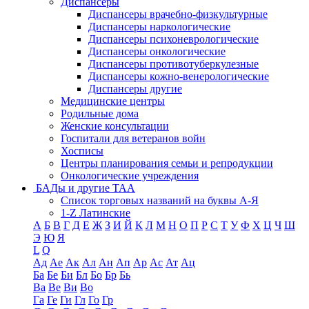
Диспансеры
Диспансеры врачебно-физкультурные
Диспансеры наркологические
Диспансеры психоневрологические
Диспансеры онкологические
Диспансеры противотуберкулезные
Диспансеры кожно-венерологические
Диспансеры другие
Медицинские центры
Родильные дома
Женские консультации
Госпитали для ветеранов войн
Хосписы
Центры планирования семьи и репродукции
Онкологические учреждения
БАДы и другие ТАА
Список торговых названий на буквы А-Я
1-Z Латинские
А
Б
В
Г
Д
Е
Ж
З
И
Й
К
Л
М
Н
О
П
Р
С
Т
У
Ф
Х
Ц
Ч
Ш
Э
Ю
Я
L
Q
Ад
Ае
Ак
Ал
Ан
Ап
Ар
Ас
Ат
Ац
Ба
Бе
Би
Бл
Бо
Бр
Бь
Ва
Ве
Ви
Во
Га
Ге
Ги
Гл
Го
Гр