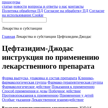
процедуры
статьи
новости
вопросы и ответы
о нас
контакты
Политика обработки ПД
Согласие на обработку ПД
Согласие
на использование Cookie
Лекарства и субстанции
Главная
Лекарства и субстанции
Цефтазидим-Джодас
Цефтазидим-Джодас
инструкция по применению
лекарственного препарата
Форма выпуска, упаковка и состав препарата
Клинико-
фармакологическая группа
Фармако-терапевтическая группа
Фармакологическое действие
Показания к применению
Способ применения и дозы
Побочное действие
Противопоказания к применению
Применение у детей
Особые указания
Лекарственное взаимодействие
Владелец регистрационного удостоверения:
JODAS