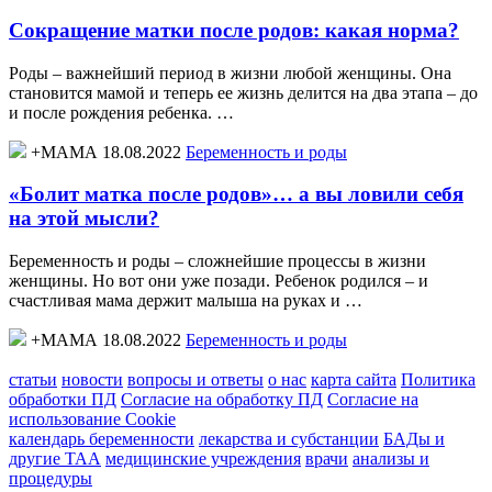
Сокращение матки после родов: какая норма?
Роды – важнейший период в жизни любой женщины. Она
становится мамой и теперь ее жизнь делится на два этапа – до
и после рождения ребенка. …
+МАМА 18.08.2022
Беременность и роды
«Болит матка после родов»… а вы ловили себя
на этой мысли?
Беременность и роды – сложнейшие процессы в жизни
женщины. Но вот они уже позади. Ребенок родился – и
счастливая мама держит малыша на руках и …
+МАМА 18.08.2022
Беременность и роды
статьи
новости
вопросы и ответы
о нас
карта сайта
Политика
обработки ПД
Согласие на обработку ПД
Согласие на
использование Cookie
календарь беременности
лекарства и субстанции
БАДы и
другие ТАА
медицинские учреждения
врачи
анализы и
процедуры