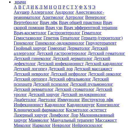
врачи
А
В
Г
Д
И
К
Л
М
Н
О
П
Р
С
Т
У
Ф
Х
Ч
Э
Акушер
Аллерголог
Андролог
Анестезиолог-
реаниматолог
Аритмолог
Артролог
Венеролог
Вертебролог
Врач лфк
Врач общей практики
Врач
скорой помощи
Врач узи
Врач эфферентной терапии
Врач-косметолог
Гастроэнтеролог
Гематолог
Гемостазиолог
Генетик
Гепатолог
Гериатр (геронтолог)
Гинеколог
Гинеколог-эндокринолог
Гирудотерапевт
Гнойный хирург
Гомеопат
Дерматолог
Детский
аллерголог
Детский гастроэнтеролог
Детский гематолог
Детский гинеколог
Детский дерматолог
Детский
дефектолог
Детский инфекционист
Детский кардиолог
Детский логопед
Детский лор
Детский массажист
Детский невролог
Детский нефролог
Детский онколог
Детский ортопед
Детский офтальмолог
Детский
психиатр
Детский психолог
Детский пульмонолог
Детский ревматолог
Детский стоматолог
Детский
уролог
Детский хирург
Детский эндокринолог
Диабетолог
Диетолог
Иммунолог
Инструктор лфк
Инфекционист
Кардиолог
Кардиохирург
Кинезиолог
Клинический фармаколог
Косметолог-эстетист
Лазерный хирург
Лимфолог
Лор
Малоинвазивный
хирург
Маммолог
Мануальный терапевт
Массажист
Миколог
Нарколог
Невролог
Нейропсихолог