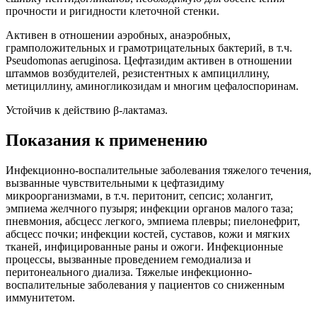
прочности и ригидности клеточной стенки.
Активен в отношении аэробных, анаэробных,
грамположительных и грамотрицательных бактерий, в т.ч.
Pseudomonas aeruginosa. Цефтазидим активен в отношении
штаммов возбудителей, резистентных к ампициллину,
метициллину, аминогликозидам и многим цефалоспоринам.
Устойчив к действию β-лактамаз.
Показания к применению
Инфекционно-воспалительные заболевания тяжелого течения,
вызванные чувствительными к цефтазидиму
микроорганизмами, в т.ч. перитонит, сепсис; холангит,
эмпиема желчного пузыря; инфекции органов малого таза;
пневмония, абсцесс легкого, эмпиема плевры; пиелонефрит,
абсцесс почки; инфекции костей, суставов, кожи и мягких
тканей, инфицированные раны и ожоги. Инфекционные
процессы, вызванные проведением гемодиализа и
перитонеального диализа. Тяжелые инфекционно-
воспалительные заболевания у пациентов со сниженным
иммунитетом.