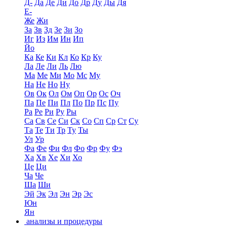
Д-
Да
Де
Ди
До
Др
Ду
Ды
Дя
Е-
Же
Жи
За
Зв
Зд
Зе
Зи
Зо
Иг
Из
Им
Ин
Ип
Йо
Ка
Ке
Ки
Кл
Ко
Кр
Ку
Ла
Ле
Ли
Ль
Лю
Ма
Ме
Ми
Мо
Мс
Му
На
Не
Но
Ну
Ов
Ок
Ол
Ом
Оп
Ор
Ос
Оч
Па
Пе
Пи
Пл
По
Пр
Пс
Пу
Ра
Ре
Ри
Ру
Ры
Са
Св
Се
Си
Ск
Со
Сп
Ср
Ст
Су
Та
Те
Ти
Тр
Ту
Ты
Ул
Ур
Фа
Фе
Фи
Фл
Фо
Фр
Фу
Фэ
Ха
Хв
Хе
Хи
Хо
Це
Ци
Ча
Че
Ша
Ши
Эй
Эк
Эл
Эн
Эр
Эс
Юн
Ян
анализы и процедуры