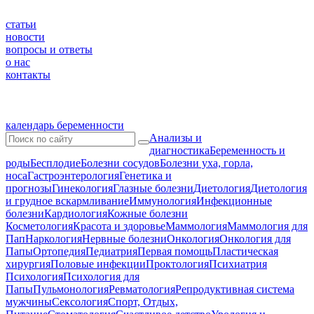
статьи
новости
вопросы и ответы
о нас
контакты
календарь беременности
Анализы и
диагностика
Беременность и
роды
Бесплодие
Болезни сосудов
Болезни уха, горла,
носа
Гастроэнтерология
Генетика и
прогнозы
Гинекология
Глазные болезни
Диетология
Диетология
и грудное вскармливание
Иммунология
Инфекционные
болезни
Кардиология
Кожные болезни
Косметология
Красота и здоровье
Маммология
Маммология для
Пап
Наркология
Нервные болезни
Онкология
Онкология для
Папы
Ортопедия
Педиатрия
Первая помощь
Пластическая
хирургия
Половые инфекции
Проктология
Психиатрия
Психология
Психология для
Папы
Пульмонология
Ревматология
Репродуктивная система
мужчины
Сексология
Спорт, Отдых,