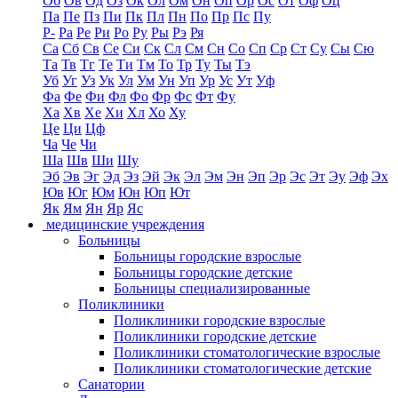
Об
Ов
Од
Оз
Ок
Ол
Ом
Он
Оп
Ор
Ос
От
Оф
Оц
Па
Пе
Пз
Пи
Пк
Пл
Пн
По
Пр
Пс
Пу
Р-
Ра
Ре
Ри
Ро
Ру
Ры
Рэ
Ря
Са
Сб
Св
Се
Си
Ск
Сл
См
Сн
Со
Сп
Ср
Ст
Су
Сы
Сю
Та
Тв
Тг
Те
Ти
Тм
То
Тр
Ту
Ты
Тэ
Уб
Уг
Уз
Ук
Ул
Ум
Ун
Уп
Ур
Ус
Ут
Уф
Фа
Фе
Фи
Фл
Фо
Фр
Фс
Фт
Фу
Ха
Хв
Хе
Хи
Хл
Хо
Ху
Це
Ци
Цф
Ча
Че
Чи
Ша
Шв
Ши
Шу
Эб
Эв
Эг
Эд
Эз
Эй
Эк
Эл
Эм
Эн
Эп
Эр
Эс
Эт
Эу
Эф
Эх
Юв
Юг
Юм
Юн
Юп
Ют
Як
Ям
Ян
Яр
Яс
медицинские учреждения
Больницы
Больницы городские взрослые
Больницы городские детские
Больницы специализированные
Поликлиники
Поликлиники городские взрослые
Поликлиники городские детские
Поликлиники стоматологические взрослые
Поликлиники стоматологические детские
Санатории