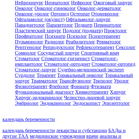
Нейрохирург
Неонатолог
Нефролог
Ожоговый хирург
Онколог
Онколог-гинеколог
Онколог-дерматолог
Онколог-уролог
Ортопед
Остеопат
Отоневролог
Офтальмолог (окулист)
Офтальмолог-хирург
Парадонтолог
Паразитолог
Педиатр
Перинатолог
Пластический хирург
Подолог (подиатр)
Проктолог
Профпатолог
Психиатр
Психолог
Психотерапевт
Пульмонолог
Радиолог
Реабилитолог
Ревматолог
Рентгенолог
Репродуктолог
Рефлексотерапевт
Сексолог
Сомнолог
Сосудистый хирург
Спортивный врач
Стоматолог
Стоматолог-гигиенист
Стоматолог-
имплантолог
Стоматолог-ортодонт
Стоматолог-ортопед
Стоматолог-хирург
Судебно-медицинский эксперт
Сурдолог
Терапевт
Торакальный онколог
Торакальный
хирург
Травматолог
Трансфузиолог
Трихолог
Уролог
Физиотерапевт
Флеболог
Фониатр
Фтизиатр
Функциональный диагност
Химиотерапевт
Хирург
Хирург-эндокринолог
Челюстно-лицевой хирург
Эмбриолог
Эндокринолог
Эндоскопист
Эпилептолог
календарь беременности
календарь беременности
лекарства и субстанции
БАДы и
другие ТАА
медицинские учреждения
врачи
анализы и