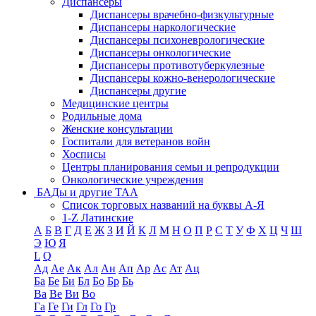
Диспансеры
Диспансеры врачебно-физкультурные
Диспансеры наркологические
Диспансеры психоневрологические
Диспансеры онкологические
Диспансеры противотуберкулезные
Диспансеры кожно-венерологические
Диспансеры другие
Медицинские центры
Родильные дома
Женские консультации
Госпитали для ветеранов войн
Хосписы
Центры планирования семьи и репродукции
Онкологические учреждения
БАДы и другие ТАА
Список торговых названий на буквы А-Я
1-Z Латинские
А
Б
В
Г
Д
Е
Ж
З
И
Й
К
Л
М
Н
О
П
Р
С
Т
У
Ф
Х
Ц
Ч
Ш
Э
Ю
Я
L
Q
Ад
Ае
Ак
Ал
Ан
Ап
Ар
Ас
Ат
Ац
Ба
Бе
Би
Бл
Бо
Бр
Бь
Ва
Ве
Ви
Во
Га
Ге
Ги
Гл
Го
Гр