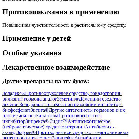
Противопоказания к применению
Повышенная чувствительность к растительному средству.
Применение у детей
Особые указания
Лекарственное взаимодействие
Другие препараты на эту букву:
Золадекс®
Противоопухолевое средство, гонадотропин-
рилизинг гормона аналог
Земотин®
Деменции средство
лечения
Золедронат-Тева
Костной резорбции ингибитор -
бисфосфонат
Зитига®
Другие антагонисты гормонов и их
прочие аналоги
Зипантола
Протонового насоса
ингибитор
Зипрекса® Зидис™
Антипсихотическое
(нейролептическое) средство
Зитроцин
Антибиотик -
азалид
Зофран®
Противорвотное средство - серотониновых
рецепторов антагонист
Завицефта
Антибиотик,