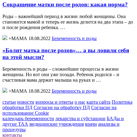
Сокращение матки после родов: какая норма?
Роды – важнейший период в жизни любой женщины. Она
становится мамой и теперь ее жизнь делится на два этапа – до
и после рождения ребенка. …
+МАМА 18.08.2022
Беременность и роды
«Болит матка после родов»… а вы ловили себя
на этой мысли?
Беременность и роды – сложнейшие процессы в жизни
женщины. Но вот они уже позади. Ребенок родился – и
счастливая мама держит малыша на руках и …
+МАМА 18.08.2022
Беременность и роды
статьи
новости
вопросы и ответы
о нас
карта сайта
Политика
обработки ПД
Согласие на обработку ПД
Согласие на
использование Cookie
календарь беременности
лекарства и субстанции
БАДы и
другие ТАА
медицинские учреждения
врачи
анализы и
процедуры
контакты