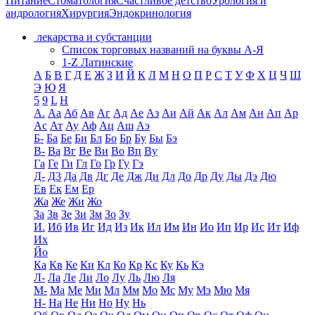
Питание
Стоматология
Счастливое детство
Урология и
андрология
Хирургия
Эндокринология
лекарства и субстанции
Список торговых названий на буквы А-Я
1-Z Латинские
А
Б
В
Г
Д
Е
Ж
З
И
Й
К
Л
М
Н
О
П
Р
С
Т
У
Ф
Х
Ц
Ч
Ш
Э
Ю
Я
5
9
L
H
А.
Аа
Аб
Ав
Аг
Ад
Ае
Аз
Аи
Ай
Ак
Ал
Ам
Ан
Ап
Ар
Ас
Ат
Ау
Аф
Ац
Аш
Аэ
Б-
Ба
Бе
Би
Бл
Бо
Бр
Бу
Бы
Бэ
В-
Ва
Вг
Ве
Ви
Во
Вп
Ву
Га
Ге
Ги
Гл
Го
Гр
Гу
Гэ
Д-
Д3
Да
Дв
Дг
Де
Дж
Ди
Дл
До
Др
Ду
Ды
Дэ
Дю
Ев
Ек
Ем
Ер
Жа
Же
Жи
Жо
За
Зв
Зе
Зи
Зм
Зо
Зу
И.
Иб
Ив
Иг
Ид
Из
Ик
Ил
Им
Ин
Ио
Ип
Ир
Ис
Ит
Иф
Их
Йо
Ка
Кв
Ке
Ки
Кл
Ко
Кр
Кс
Ку
Кь
Кэ
Л-
Ла
Ле
Ли
Ло
Лу
Ль
Лю
Ля
М-
Ма
Ме
Ми
Мл
Мм
Мо
Мс
Му
Мэ
Мю
Мя
Н-
На
Не
Ни
Но
Ну
Нь