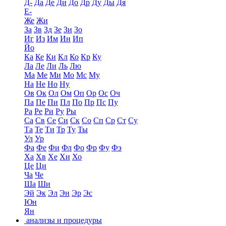
Д-
Да
Де
Ди
До
Др
Ду
Ды
Дя
Е-
Же
Жи
За
Зв
Зд
Зе
Зи
Зо
Иг
Из
Им
Ин
Ип
Йо
Ка
Ке
Ки
Кл
Ко
Кр
Ку
Ла
Ле
Ли
Ль
Лю
Ма
Ме
Ми
Мо
Мс
Му
На
Не
Но
Ну
Ов
Ок
Ол
Ом
Оп
Ор
Ос
Оч
Па
Пе
Пи
Пл
По
Пр
Пс
Пу
Ра
Ре
Ри
Ру
Ры
Са
Св
Се
Си
Ск
Со
Сп
Ср
Ст
Су
Та
Те
Ти
Тр
Ту
Ты
Ул
Ур
Фа
Фе
Фи
Фл
Фо
Фр
Фу
Фэ
Ха
Хв
Хе
Хи
Хо
Це
Ци
Ча
Че
Ша
Ши
Эй
Эк
Эл
Эн
Эр
Эс
Юн
Ян
анализы и процедуры