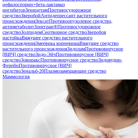
цефалоспорин+бета-лактамаз
ингибитор
Зеницетам
Противосудорожное
средство
Зверобой
Антидепрессант растительного
происхождения
Зексат
Противоопухолевое средство,
антиметаболит
Зонегран®
Противосудорожное
средство
Золпидем
Снотворное средство
Зверобоя
настойка
Вяжущее средство растительного
происхождения
Змеевика корневища
Вяжущее средство
растительного происхождения
Зидолам
Противовирусное
[ВИЧ] средство
Зидо-Эйч
Противовирусное [ВИЧ]
средство
Зовиракс
Противовирусное средство
Зидовудин-
Ферейн
Противовирусное [ВИЧ]
средство
Зенальб-20
Плазмозамещающее средство
Маммология