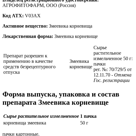
АГРОФИТОФАРМ, ООО (Россия)
Код ATX:
V03AX
Активное вещество:
Змеевика корневища
Лекарственная форма:
Змеевика корневище
Сырье
растительное
Препарат разрешен к
измельченное 50 г:
применению в качестве
Змеевика
пачки
средств безрецептурного
корневище
рег. №: 70/729/5 от
отпуска
12.11.70
- Отмена
Гос. регистрации
Форма выпуска, упаковка и состав
препарата Змеевика корневище
Сырье растительное измельченное
1 пачка
корневища змеевика
50 г
пачки картонные.