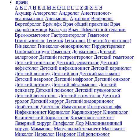
врачи
А
В
Г
Д
И
К
Л
М
Н
О
П
Р
С
Т
У
Ф
Х
Ч
Э
Акушер
Аллерголог
Андролог
Анестезиолог-
реаниматолог
Аритмолог
Артролог
Венеролог
Вертебролог
Врач лфк
Врач общей практики
Врач
скорой помощи
Врач узи
Врач эфферентной терапии
Врач-косметолог
Гастроэнтеролог
Гематолог
Гемостазиолог
Генетик
Гепатолог
Гериатр (геронтолог)
Гинеколог
Гинеколог-эндокринолог
Гирудотерапевт
Гнойный хирург
Гомеопат
Дерматолог
Детский
аллерголог
Детский гастроэнтеролог
Детский гематолог
Детский гинеколог
Детский дерматолог
Детский
дефектолог
Детский инфекционист
Детский кардиолог
Детский логопед
Детский лор
Детский массажист
Детский невролог
Детский нефролог
Детский онколог
Детский ортопед
Детский офтальмолог
Детский
психиатр
Детский психолог
Детский пульмонолог
Детский ревматолог
Детский стоматолог
Детский
уролог
Детский хирург
Детский эндокринолог
Диабетолог
Диетолог
Иммунолог
Инструктор лфк
Инфекционист
Кардиолог
Кардиохирург
Кинезиолог
Клинический фармаколог
Косметолог-эстетист
Лазерный хирург
Лимфолог
Лор
Малоинвазивный
хирург
Маммолог
Мануальный терапевт
Массажист
Миколог
Нарколог
Невролог
Нейропсихолог