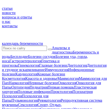
статьи
новости
вопросы и ответы
о нас
контакты
календарь беременности
Анализы и
диагностика
Беременность и
роды
Бесплодие
Болезни сосудов
Болезни уха, горла,
носа
Гастроэнтерология
Генетика и
прогнозы
Гинекология
Глазные болезни
Диетология
Диетология
и грудное вскармливание
Иммунология
Инфекционные
болезни
Кардиология
Кожные болезни
Косметология
Красота и здоровье
Маммология
Маммология для
Пап
Наркология
Нервные болезни
Онкология
Онкология для
Папы
Ортопедия
Педиатрия
Первая помощь
Пластическая
хирургия
Половые инфекции
Проктология
Психиатрия
Психология
Психология для
Папы
Пульмонология
Ревматология
Репродуктивная система
мужчины
Сексология
Спорт, Отдых,