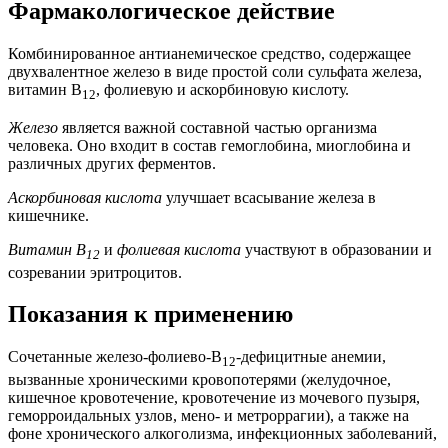
Фармакологическое действие
Комбинированное антианемическое средство, содержащее
двухвалентное железо в виде простой соли сульфата железа,
витамин В
, фолиевую и аскорбиновую кислоту.
12
Железо
является важной составной частью организма
человека. Оно входит в состав гемоглобина, миоглобина и
различных других ферментов.
Аскорбиновая кислота
улучшает всасывание железа в
кишечнике.
Витамин В
и
фолиевая кислота
участвуют в образовании и
12
созревании эритроцитов.
Показания к применению
Сочетанные железо-фолиево-В
-дефицитные анемии,
12
вызванные хроническими кровопотерями (желудочное,
кишечное кровотечение, кровотечение из мочевого пузыря,
геморроидальных узлов, мено- и метроррагии), а также на
фоне хронического алкоголизма, инфекционных заболеваний,