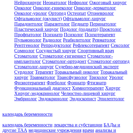
Нейрохирург
Неонатолог
Нефролог
Ожоговый хирург
Онколог
Онколог-гинеколог
Онколог-дерматолог
Онколог-уролог
Ортопед
Остеопат
Отоневролог
Офтальмолог (окулист)
Офтальмолог-хирург
Парадонтолог
Паразитолог
Педиатр
Перинатолог
Пластический хирург
Подолог (подиатр)
Проктолог
Профпатолог
Психиатр
Психолог
Психотерапевт
Пульмонолог
Радиолог
Реабилитолог
Ревматолог
Рентгенолог
Репродуктолог
Рефлексотерапевт
Сексолог
Сомнолог
Сосудистый хирург
Спортивный врач
Стоматолог
Стоматолог-гигиенист
Стоматолог-
имплантолог
Стоматолог-ортодонт
Стоматолог-ортопед
Стоматолог-хирург
Судебно-медицинский эксперт
Сурдолог
Терапевт
Торакальный онколог
Торакальный
хирург
Травматолог
Трансфузиолог
Трихолог
Уролог
Физиотерапевт
Флеболог
Фониатр
Фтизиатр
Функциональный диагност
Химиотерапевт
Хирург
Хирург-эндокринолог
Челюстно-лицевой хирург
Эмбриолог
Эндокринолог
Эндоскопист
Эпилептолог
календарь беременности
календарь беременности
лекарства и субстанции
БАДы и
другие ТАА
медицинские учреждения
врачи
анализы и