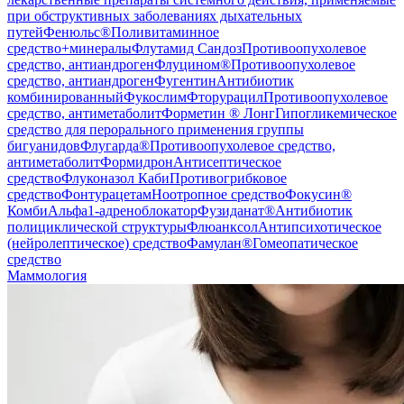
при обструктивных заболеваниях дыхательных
путей
Фенюльс®
Поливитаминное
средство+минералы
Флутамид Сандоз
Противоопухолевое
средство, антиандроген
Флуцином®
Противоопухолевое
средство, антиандроген
Фугентин
Антибиотик
комбинированный
Фукослим
Фторурацил
Противоопухолевое
средство, антиметаболит
Форметин ® Лонг
Гипогликемическое
средство для перорального применения группы
бигуанидов
Флугарда®
Противоопухолевое средство,
антиметаболит
Формидрон
Антисептическое
средство
Флуконазол Каби
Противогрибковое
средство
Фонтурацетам
Ноотропное средство
Фокусин®
Комби
Альфа1-адреноблокатор
Фузиданат®
Антибиотик
полициклической структуры
Флюанксол
Антипсихотическое
(нейролептическое) средство
Фамулан®
Гомеопатическое
средство
Маммология