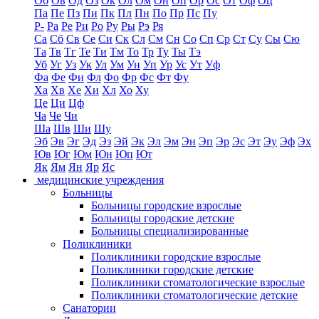
Об
Ов
Од
Оз
Ок
Ол
Ом
Он
Оп
Ор
Ос
От
Оф
Оц
Па
Пе
Пз
Пи
Пк
Пл
Пн
По
Пр
Пс
Пу
Р-
Ра
Ре
Ри
Ро
Ру
Ры
Рэ
Ря
Са
Сб
Св
Се
Си
Ск
Сл
См
Сн
Со
Сп
Ср
Ст
Су
Сы
Сю
Та
Тв
Тг
Те
Ти
Тм
То
Тр
Ту
Ты
Тэ
Уб
Уг
Уз
Ук
Ул
Ум
Ун
Уп
Ур
Ус
Ут
Уф
Фа
Фе
Фи
Фл
Фо
Фр
Фс
Фт
Фу
Ха
Хв
Хе
Хи
Хл
Хо
Ху
Це
Ци
Цф
Ча
Че
Чи
Ша
Шв
Ши
Шу
Эб
Эв
Эг
Эд
Эз
Эй
Эк
Эл
Эм
Эн
Эп
Эр
Эс
Эт
Эу
Эф
Эх
Юв
Юг
Юм
Юн
Юп
Ют
Як
Ям
Ян
Яр
Яс
медицинские учреждения
Больницы
Больницы городские взрослые
Больницы городские детские
Больницы специализированные
Поликлиники
Поликлиники городские взрослые
Поликлиники городские детские
Поликлиники стоматологические взрослые
Поликлиники стоматологические детские
Санатории