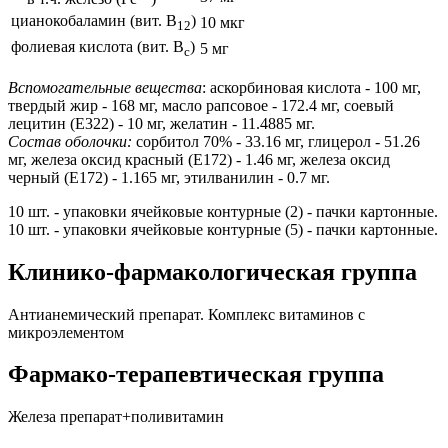
цианокобаламин (вит. B
)
10 мкг
12
фолиевая кислота (вит. B
)
5 мг
c
Вспомогательные вещества
: аскорбиновая кислота - 100 мг,
твердый жир - 168 мг, масло рапсовое - 172.4 мг, соевый
лецитин (Е322) - 10 мг, желатин - 11.4885 мг.
Состав оболочки:
сорбитол 70% - 33.16 мг, глицерол - 51.26
мг, железа оксид красный (Е172) - 1.46 мг, железа оксид
черный (Е172) - 1.165 мг, этилванилин - 0.7 мг.
10 шт. - упаковки ячейковые контурные (2) - пачки картонные.
10 шт. - упаковки ячейковые контурные (5) - пачки картонные.
Клинико-фармакологическая группа
Антианемический препарат. Комплекс витаминов с
микроэлементом
Фармако-терапевтическая группа
Железа препарат+поливитамин