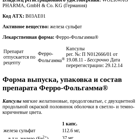
PHARMA, GmbH & Co. KG (Германия)
Код ATX:
B03AE01
Активное вещество:
железа сульфат
Лекарственная форма:
Ферро-Фольгамма®
Капсулы
Препарат
Ферро-
рег. №: П N012666/01 от
отпускается по
®
19.08.11
- Бессрочно
Дата
Фольгамма
рецепту
перерегистрации: 29.12.14
Форма выпуска, упаковка и состав
препарата Ферро-Фольгамма®
Капсулы
мягкие желатиновые, продолговатые, с двухцветной
продольной окраской половинок оболочки в светло- и темно-
коричневые цвета.
1 капс.
железа сульфат
112.6 мг,
2+
37 мг
в т.ч. железо (Fe
)