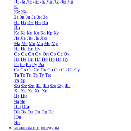
Д-
Да
Де
Ди
До
Др
Ду
Ды
Дя
Е-
Же
Жи
За
Зв
Зд
Зе
Зи
Зо
Иг
Из
Им
Ин
Ип
Йо
Ка
Ке
Ки
Кл
Ко
Кр
Ку
Ла
Ле
Ли
Ль
Лю
Ма
Ме
Ми
Мо
Мс
Му
На
Не
Но
Ну
Ов
Ок
Ол
Ом
Оп
Ор
Ос
Оч
Па
Пе
Пи
Пл
По
Пр
Пс
Пу
Ра
Ре
Ри
Ру
Ры
Са
Св
Се
Си
Ск
Со
Сп
Ср
Ст
Су
Та
Те
Ти
Тр
Ту
Ты
Ул
Ур
Фа
Фе
Фи
Фл
Фо
Фр
Фу
Фэ
Ха
Хв
Хе
Хи
Хо
Це
Ци
Ча
Че
Ша
Ши
Эй
Эк
Эл
Эн
Эр
Эс
Юн
Ян
анализы и процедуры