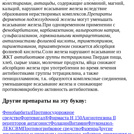
колестирамин, антациды
, содержащие алюминий, магний,
кальций, нарушают всасывание железа вследствие
образования нерастворимых комплексов.
Препараты
ферментов поджелудочной железы
могут уменьшать
всасывание железа.При одновременном применении с
фенобарбиталом, карбамазепином, вальпроатом натрия,
сульфасалазином, гормональными контрацептивами,
антагонистами фолиевой кислоты, триметопримом,
пириметамином, триамтереном
снижается абсорбция
фолиевой кислоты.Соли железа нарушают всасывание из
ЖКТ
антибиотиков группы тетрациклина.
Твердая пища,
хлеб, сырые злаки, молочные продукты, яйца снижают
абсорбцию железа при употреблении во время лечения
антибиотиками группы тетрациклина, а также
пеницилламином, т.к. образуются комплексные соединения,
уменьшающие всасывание железа и снижающие
противомикробную активность антибиотиков.
Другие препараты на эту букву:
Фенобарбитал
Противосудорожное
средство
Фортевигал®
Фирмаста Н 150
Ангиотензина II
рецепторов антагонист
Фолацин
Витамин
Флуконазол-
ЛЕКСВМ
Противогрибковое средство
Фазенра
Другие
лекарственные препараты системного действия, применяемые