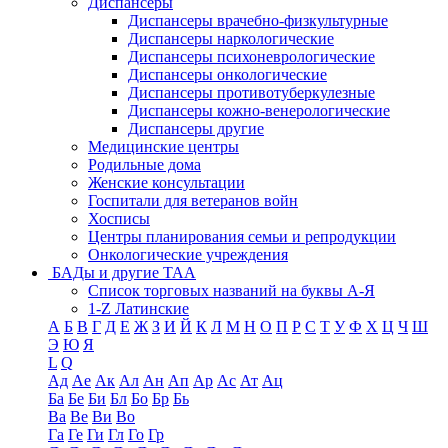
Диспансеры
Диспансеры врачебно-физкультурные
Диспансеры наркологические
Диспансеры психоневрологические
Диспансеры онкологические
Диспансеры противотуберкулезные
Диспансеры кожно-венерологические
Диспансеры другие
Медицинские центры
Родильные дома
Женские консультации
Госпитали для ветеранов войн
Хосписы
Центры планирования семьи и репродукции
Онкологические учреждения
БАДы и другие ТАА
Список торговых названий на буквы А-Я
1-Z Латинские
А
Б
В
Г
Д
Е
Ж
З
И
Й
К
Л
М
Н
О
П
Р
С
Т
У
Ф
Х
Ц
Ч
Ш
Э
Ю
Я
L
Q
Ад
Ае
Ак
Ал
Ан
Ап
Ар
Ас
Ат
Ац
Ба
Бе
Би
Бл
Бо
Бр
Бь
Ва
Ве
Ви
Во
Га
Ге
Ги
Гл
Го
Гр