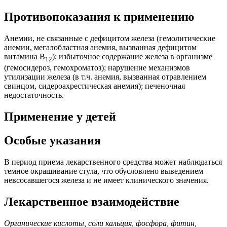
Противопоказания к применению
Анемии, не связанные с дефицитом железа (гемолитические
анемии, мегалобластная анемия, вызванная дефицитом
витамина B
); избыточное содержание железа в организме
12
(гемосидероз, гемохроматоз); нарушение механизмов
утилизации железа (в т.ч. анемия, вызванная отравлением
свинцом, сидероахрестическая анемия); печеночная
недостаточность.
Применение у детей
Особые указания
В период приема лекарственного средства может наблюдаться
темное окрашивание стула, что обусловлено выведением
невсосавшегося железа и не имеет клинического значения.
Лекарственное взаимодействие
Органические кислоты, соли кальция, фосфора, фитин,