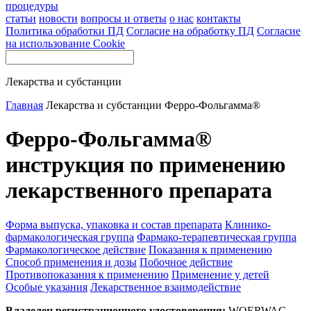
процедуры
статьи
новости
вопросы и ответы
о нас
контакты
Политика обработки ПД
Согласие на обработку ПД
Согласие
на использование Cookie
Лекарства и субстанции
Главная
Лекарства и субстанции
Ферро-Фольгамма®
Ферро-Фольгамма®
инструкция по применению
лекарственного препарата
Форма выпуска, упаковка и состав препарата
Клинико-
фармакологическая группа
Фармако-терапевтическая группа
Фармакологическое действие
Показания к применению
Способ применения и дозы
Побочное действие
Противопоказания к применению
Применение у детей
Особые указания
Лекарственное взаимодействие
Владелец регистрационного удостоверения:
WOERWAG