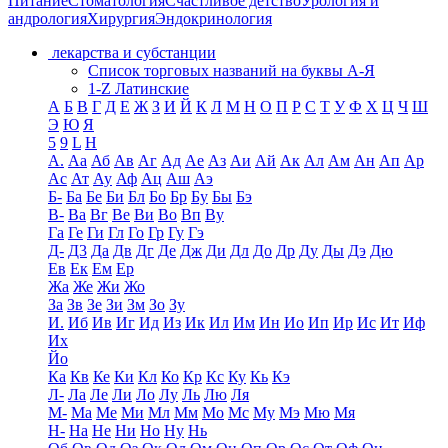
Питание
Стоматология
Счастливое детство
Урология и
андрология
Хирургия
Эндокринология
лекарства и субстанции
Список торговых названий на буквы А-Я
1-Z Латинские
А
Б
В
Г
Д
Е
Ж
З
И
Й
К
Л
М
Н
О
П
Р
С
Т
У
Ф
Х
Ц
Ч
Ш
Э
Ю
Я
5
9
L
H
А.
Аа
Аб
Ав
Аг
Ад
Ае
Аз
Аи
Ай
Ак
Ал
Ам
Ан
Ап
Ар
Ас
Ат
Ау
Аф
Ац
Аш
Аэ
Б-
Ба
Бе
Би
Бл
Бо
Бр
Бу
Бы
Бэ
В-
Ва
Вг
Ве
Ви
Во
Вп
Ву
Га
Ге
Ги
Гл
Го
Гр
Гу
Гэ
Д-
Д3
Да
Дв
Дг
Де
Дж
Ди
Дл
До
Др
Ду
Ды
Дэ
Дю
Ев
Ек
Ем
Ер
Жа
Же
Жи
Жо
За
Зв
Зе
Зи
Зм
Зо
Зу
И.
Иб
Ив
Иг
Ид
Из
Ик
Ил
Им
Ин
Ио
Ип
Ир
Ис
Ит
Иф
Их
Йо
Ка
Кв
Ке
Ки
Кл
Ко
Кр
Кс
Ку
Кь
Кэ
Л-
Ла
Ле
Ли
Ло
Лу
Ль
Лю
Ля
М-
Ма
Ме
Ми
Мл
Мм
Мо
Мс
Му
Мэ
Мю
Мя
Н-
На
Не
Ни
Но
Ну
Нь