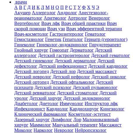
врачи
А
В
Г
Д
И
К
Л
М
Н
О
П
Р
С
Т
У
Ф
Х
Ч
Э
Акушер
Аллерголог
Андролог
Анестезиолог-
реаниматолог
Аритмолог
Артролог
Венеролог
Вертебролог
Врач лфк
Врач общей практики
Врач
скорой помощи
Врач узи
Врач эфферентной терапии
Врач-косметолог
Гастроэнтеролог
Гематолог
Гемостазиолог
Генетик
Гепатолог
Гериатр (геронтолог)
Гинеколог
Гинеколог-эндокринолог
Гирудотерапевт
Гнойный хирург
Гомеопат
Дерматолог
Детский
аллерголог
Детский гастроэнтеролог
Детский гематолог
Детский гинеколог
Детский дерматолог
Детский
дефектолог
Детский инфекционист
Детский кардиолог
Детский логопед
Детский лор
Детский массажист
Детский невролог
Детский нефролог
Детский онколог
Детский ортопед
Детский офтальмолог
Детский
психиатр
Детский психолог
Детский пульмонолог
Детский ревматолог
Детский стоматолог
Детский
уролог
Детский хирург
Детский эндокринолог
Диабетолог
Диетолог
Иммунолог
Инструктор лфк
Инфекционист
Кардиолог
Кардиохирург
Кинезиолог
Клинический фармаколог
Косметолог-эстетист
Лазерный хирург
Лимфолог
Лор
Малоинвазивный
хирург
Маммолог
Мануальный терапевт
Массажист
Миколог
Нарколог
Невролог
Нейропсихолог