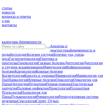
статьи
новости
вопросы и ответы
о нас
контакты
календарь беременности
Анализы и
диагностика
Беременность и
роды
Бесплодие
Болезни сосудов
Болезни уха, горла,
носа
Гастроэнтерология
Генетика и
прогнозы
Гинекология
Глазные болезни
Диетология
Диетология
и грудное вскармливание
Иммунология
Инфекционные
болезни
Кардиология
Кожные болезни
Косметология
Красота и здоровье
Маммология
Маммология для
Пап
Наркология
Нервные болезни
Онкология
Онкология для
Папы
Ортопедия
Педиатрия
Первая помощь
Пластическая
хирургия
Половые инфекции
Проктология
Психиатрия
Психология
Психология для
Папы
Пульмонология
Ревматология
Репродуктивная система
мужчины
Сексология
Спорт, Отдых,