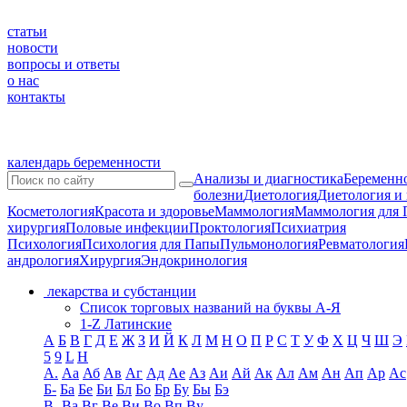
статьи
новости
вопросы и ответы
о нас
контакты
календарь беременности
Анализы и диагностика
Беременно
болезни
Диетология
Диетология и
Косметология
Красота и здоровье
Маммология
Маммология для 
хирургия
Половые инфекции
Проктология
Психиатрия
Психология
Психология для Папы
Пульмонология
Ревматология
андрология
Хирургия
Эндокринология
лекарства и субстанции
Список торговых названий на буквы А-Я
1-Z Латинские
А
Б
В
Г
Д
Е
Ж
З
И
Й
К
Л
М
Н
О
П
Р
С
Т
У
Ф
Х
Ц
Ч
Ш
Э
5
9
L
H
А.
Аа
Аб
Ав
Аг
Ад
Ае
Аз
Аи
Ай
Ак
Ал
Ам
Ан
Ап
Ар
Ас
Б-
Ба
Бе
Би
Бл
Бо
Бр
Бу
Бы
Бэ
В-
Ва
Вг
Ве
Ви
Во
Вп
Ву