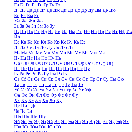
Га
Ге
Ги
Гл
Го
Гр
Гу
Гэ
Д-
Д3
Да
Дв
Дг
Де
Дж
Ди
Дл
До
Др
Ду
Ды
Дэ
Дю
Ев
Ек
Ем
Ер
Жа
Же
Жи
Жо
За
Зв
Зе
Зи
Зм
Зо
Зу
И.
Иб
Ив
Иг
Ид
Из
Ик
Ил
Им
Ин
Ио
Ип
Ир
Ис
Ит
Иф
И
Йо
Ка
Кв
Ке
Ки
Кл
Ко
Кр
Кс
Ку
Кь
Кэ
Л-
Ла
Ле
Ли
Ло
Лу
Ль
Лю
Ля
М-
Ма
Ме
Ми
Мл
Мм
Мо
Мс
Му
Мэ
Мю
Мя
Н-
На
Не
Ни
Но
Ну
Нь
Об
Ов
Од
Оз
Ок
Ол
Ом
Он
Оп
Ор
Ос
От
Оф
Оц
Па
Пе
Пз
Пи
Пк
Пл
Пн
По
Пр
Пс
Пу
Р-
Ра
Ре
Ри
Ро
Ру
Ры
Рэ
Ря
Са
Сб
Св
Се
Си
Ск
Сл
См
Сн
Со
Сп
Ср
Ст
Су
Сы
Сю
Та
Тв
Тг
Те
Ти
Тм
То
Тр
Ту
Ты
Тэ
Уб
Уг
Уз
Ук
Ул
Ум
Ун
Уп
Ур
Ус
Ут
Уф
Фа
Фе
Фи
Фл
Фо
Фр
Фс
Фт
Фу
Ха
Хв
Хе
Хи
Хл
Хо
Ху
Це
Ци
Цф
Ча
Че
Чи
Ша
Шв
Ши
Шу
Эб
Эв
Эг
Эд
Эз
Эй
Эк
Эл
Эм
Эн
Эп
Эр
Эс
Эт
Эу
Эф
Эх
Юв
Юг
Юм
Юн
Юп
Ют