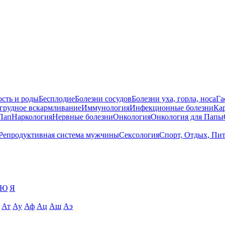
сть и роды
Бесплодие
Болезни сосудов
Болезни уха, горла, носа
Га
 грудное вскармливание
Иммунология
Инфекционные болезни
Ка
Пап
Наркология
Нервные болезни
Онкология
Онкология для Папы
Репродуктивная система мужчины
Сексология
Спорт, Отдых, Пи
Ю
Я
Ат
Ау
Аф
Ац
Аш
Аэ