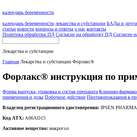
календарь беременности
календарь беременности
лекарства и субстанции
БАДы и друг
статьи
новости
вопросы и ответы
о нас
контакты
Политика обработки ПД
Согласие на обработку ПД
Согласие н
Лекарства и субстанции
Главная
Лекарства и субстанции
Форлакс®
Форлакс® инструкция по при
Форма выпуска, упаковка и состав препарата
Клинико-фармако
применения и дозы
Побочное действие
Противопоказания к п
Владелец регистрационного удостоверения:
IPSEN PHARMA 
Код ATX:
A06AD15
Активное вещество:
макрогол