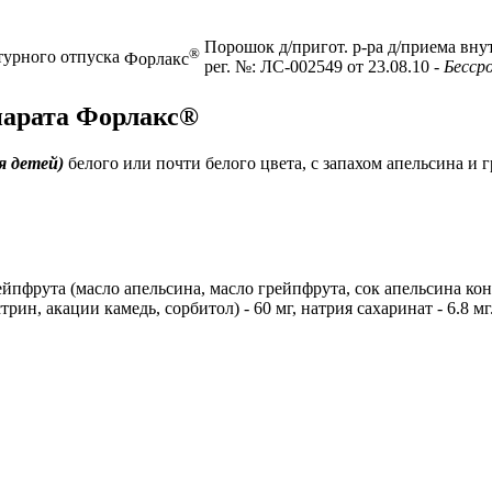
Порошок д/пригот. р-ра д/приема внутр
®
турного отпуска
Форлакс
рег. №: ЛС-002549 от 23.08.10
- Бесср
парата Форлакс®
я детей)
белого или почти белого цвета, с запахом апельсина и 
рейпфрута (масло апельсина, масло грейпфрута, сок апельсина к
рин, акации камедь, сорбитол) - 60 мг, натрия сахаринат - 6.8 мг