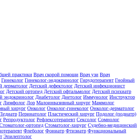
общей практики
Врач скорой помощи
Врач узи
Врач
Гинеколог
Гинеколог-эндокринолог
Гирудотерапевт
Гнойный
й дерматолог
Детский дефектолог
Детский инфекционист
ог
Детский ортопед
Детский офтальмолог
Детский психиатр
й эндокринолог
Диабетолог
Диетолог
Иммунолог
Инструктор
г
Лимфолог
Лор
Малоинвазивный хирург
Маммолог
вый хирург
Онколог
Онколог-гинеколог
Онколог-дерматолог
Педиатр
Перинатолог
Пластический хирург
Подолог (подиатр)
г
Репродуктолог
Рефлексотерапевт
Сексолог
Сомнолог
Стоматолог-ортопед
Стоматолог-хирург
Судебно-медицинский
отерапевт
Флеболог
Фониатр
Фтизиатр
Функциональный
т
Эпилептолог