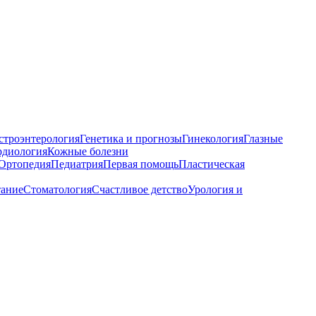
строэнтерология
Генетика и прогнозы
Гинекология
Глазные
рдиология
Кожные болезни
Ортопедия
Педиатрия
Первая помощь
Пластическая
тание
Стоматология
Счастливое детство
Урология и