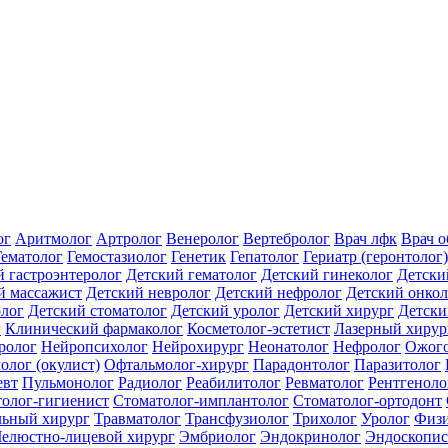
ог
Аритмолог
Артролог
Венеролог
Вертебролог
Врач лфк
Врач 
Гематолог
Гемостазиолог
Генетик
Гепатолог
Гериатр (геронтолог)
й гастроэнтеролог
Детский гематолог
Детский гинеколог
Детски
й массажист
Детский невролог
Детский нефролог
Детский онкол
олог
Детский стоматолог
Детский уролог
Детский хирург
Детски
г
Клинический фармаколог
Косметолог-эстетист
Лазерный хирур
ролог
Нейропсихолог
Нейрохирург
Неонатолог
Нефролог
Ожого
олог (окулист)
Офтальмолог-хирург
Парадонтолог
Паразитолог
евт
Пульмонолог
Радиолог
Реабилитолог
Ревматолог
Рентгеноло
олог-гигиенист
Стоматолог-имплантолог
Стоматолог-ортодонт
льный хирург
Травматолог
Трансфузиолог
Трихолог
Уролог
Физи
елюстно-лицевой хирург
Эмбриолог
Эндокринолог
Эндоскопис