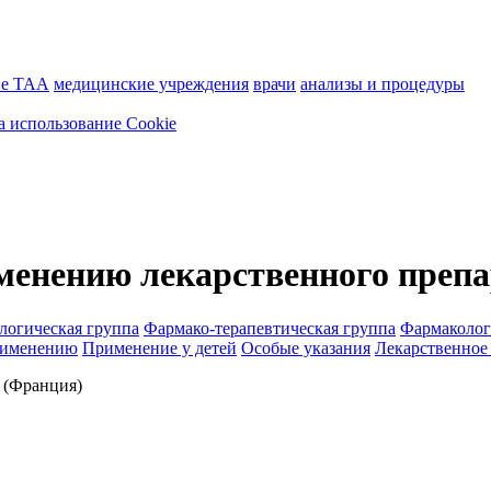
ие ТАА
медицинские учреждения
врачи
анализы и процедуры
а использование Cookie
менению лекарственного препа
логическая группа
Фармако-терапевтическая группа
Фармаколог
рименению
Применение у детей
Особые указания
Лекарственное
(Франция)