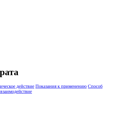
рата
ическое действие
Показания к применению
Способ
 взаимодействие