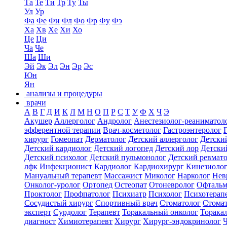
Та
Те
Ти
Тр
Ту
Ты
Ул
Ур
Фа
Фе
Фи
Фл
Фо
Фр
Фу
Фэ
Ха
Хв
Хе
Хи
Хо
Це
Ци
Ча
Че
Ша
Ши
Эй
Эк
Эл
Эн
Эр
Эс
Юн
Ян
анализы и процедуры
врачи
А
В
Г
Д
И
К
Л
М
Н
О
П
Р
С
Т
У
Ф
Х
Ч
Э
Акушер
Аллерголог
Андролог
Анестезиолог-реаниматол
эфферентной терапии
Врач-косметолог
Гастроэнтеролог
хирург
Гомеопат
Дерматолог
Детский аллерголог
Детски
Детский кардиолог
Детский логопед
Детский лор
Детски
Детский психолог
Детский пульмонолог
Детский ревмат
лфк
Инфекционист
Кардиолог
Кардиохирург
Кинезиоло
Мануальный терапевт
Массажист
Миколог
Нарколог
Нев
Онколог-уролог
Ортопед
Остеопат
Отоневролог
Офтальм
Проктолог
Профпатолог
Психиатр
Психолог
Психотерап
Сосудистый хирург
Спортивный врач
Стоматолог
Стомат
эксперт
Сурдолог
Терапевт
Торакальный онколог
Торака
диагност
Химиотерапевт
Хирург
Хирург-эндокринолог
Ч