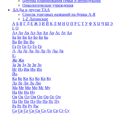
Центры планирования семьи и репродукции
Онкологические учреждения
БАДы и другие ТАА
Список торговых названий на буквы А-Я
1-Z Латинские
А
Б
В
Г
Д
Е
Ж
З
И
Й
К
Л
М
Н
О
П
Р
С
Т
У
Ф
Х
Ц
Ч
Ш
Э
L
Q
Ад
Ае
Ак
Ал
Ан
Ап
Ар
Ас
Ат
Ац
Ба
Бе
Би
Бл
Бо
Бр
Бь
Ва
Ве
Ви
Во
Га
Ге
Ги
Гл
Го
Гр
Д-
Да
Де
Ди
До
Др
Ду
Ды
Дя
Е-
Же
Жи
За
Зв
Зд
Зе
Зи
Зо
Иг
Из
Им
Ин
Ип
Йо
Ка
Ке
Ки
Кл
Ко
Кр
Ку
Ла
Ле
Ли
Ль
Лю
Ма
Ме
Ми
Мо
Мс
Му
На
Не
Но
Ну
Ов
Ок
Ол
Ом
Оп
Ор
Ос
Оч
Па
Пе
Пи
Пл
По
Пр
Пс
Пу
Ра
Ре
Ри
Ру
Ры
Са
Св
Се
Си
Ск
Со
Сп
Ср
Ст
Су