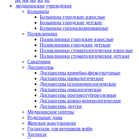
Як
Ям
Ян
Яр
Яс
медицинские учреждения
Больницы
Больницы городские взрослые
Больницы городские детские
Больницы специализированные
Поликлиники
Поликлиники городские взрослые
Поликлиники городские детские
Поликлиники стоматологические взрослые
Поликлиники стоматологические детские
Санатории
Диспансеры
Диспансеры врачебно-физкультурные
Диспансеры наркологические
Диспансеры психоневрологические
Диспансеры онкологические
Диспансеры противотуберкулезные
Диспансеры кожно-венерологические
Диспансеры другие
Медицинские центры
Родильные дома
Женские консультации
Госпитали для ветеранов войн
Хосписы