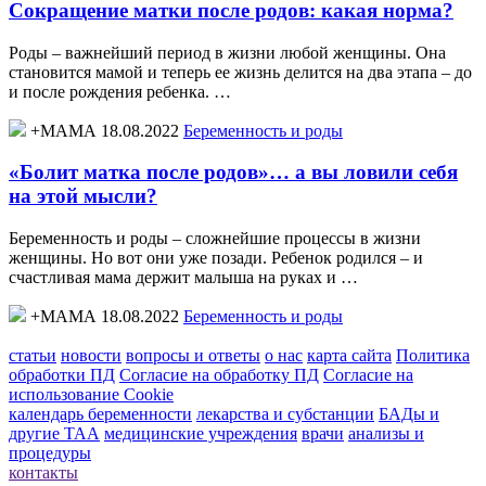
Сокращение матки после родов: какая норма?
Роды – важнейший период в жизни любой женщины. Она
становится мамой и теперь ее жизнь делится на два этапа – до
и после рождения ребенка. …
+МАМА 18.08.2022
Беременность и роды
«Болит матка после родов»… а вы ловили себя
на этой мысли?
Беременность и роды – сложнейшие процессы в жизни
женщины. Но вот они уже позади. Ребенок родился – и
счастливая мама держит малыша на руках и …
+МАМА 18.08.2022
Беременность и роды
статьи
новости
вопросы и ответы
о нас
карта сайта
Политика
обработки ПД
Согласие на обработку ПД
Согласие на
использование Cookie
календарь беременности
лекарства и субстанции
БАДы и
другие ТАА
медицинские учреждения
врачи
анализы и
процедуры
контакты