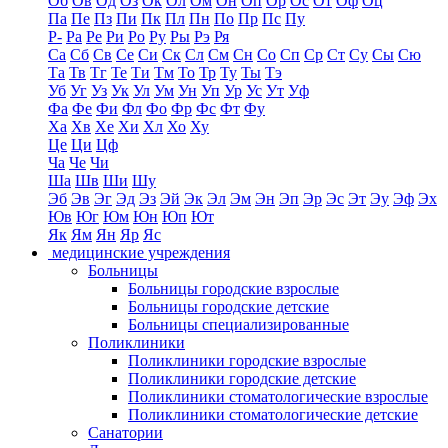
Об
Ов
Од
Оз
Ок
Ол
Ом
Он
Оп
Ор
Ос
От
Оф
Оц
Па
Пе
Пз
Пи
Пк
Пл
Пн
По
Пр
Пс
Пу
Р-
Ра
Ре
Ри
Ро
Ру
Ры
Рэ
Ря
Са
Сб
Св
Се
Си
Ск
Сл
См
Сн
Со
Сп
Ср
Ст
Су
Сы
Сю
Та
Тв
Тг
Те
Ти
Тм
То
Тр
Ту
Ты
Тэ
Уб
Уг
Уз
Ук
Ул
Ум
Ун
Уп
Ур
Ус
Ут
Уф
Фа
Фе
Фи
Фл
Фо
Фр
Фс
Фт
Фу
Ха
Хв
Хе
Хи
Хл
Хо
Ху
Це
Ци
Цф
Ча
Че
Чи
Ша
Шв
Ши
Шу
Эб
Эв
Эг
Эд
Эз
Эй
Эк
Эл
Эм
Эн
Эп
Эр
Эс
Эт
Эу
Эф
Эх
Юв
Юг
Юм
Юн
Юп
Ют
Як
Ям
Ян
Яр
Яс
медицинские учреждения
Больницы
Больницы городские взрослые
Больницы городские детские
Больницы специализированные
Поликлиники
Поликлиники городские взрослые
Поликлиники городские детские
Поликлиники стоматологические взрослые
Поликлиники стоматологические детские
Санатории