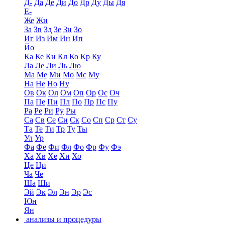
Д-
Да
Де
Ди
До
Др
Ду
Ды
Дя
Е-
Же
Жи
За
Зв
Зд
Зе
Зи
Зо
Иг
Из
Им
Ин
Ип
Йо
Ка
Ке
Ки
Кл
Ко
Кр
Ку
Ла
Ле
Ли
Ль
Лю
Ма
Ме
Ми
Мо
Мс
Му
На
Не
Но
Ну
Ов
Ок
Ол
Ом
Оп
Ор
Ос
Оч
Па
Пе
Пи
Пл
По
Пр
Пс
Пу
Ра
Ре
Ри
Ру
Ры
Са
Св
Се
Си
Ск
Со
Сп
Ср
Ст
Су
Та
Те
Ти
Тр
Ту
Ты
Ул
Ур
Фа
Фе
Фи
Фл
Фо
Фр
Фу
Фэ
Ха
Хв
Хе
Хи
Хо
Це
Ци
Ча
Че
Ша
Ши
Эй
Эк
Эл
Эн
Эр
Эс
Юн
Ян
анализы и процедуры