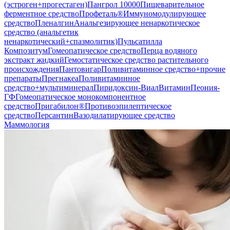
(эстроген+прогестаген)
Пангрол 10000
Пищеварительное
ферментное средство
Профеталь®
Иммуномодулирующее
средство
Пленалгин
Анальгезирующее ненаркотическое
средство (анальгетик
ненаркотический+спазмолитик)
Пульсатилла
Композитум
Гомеопатическое средство
Перца водяного
экстракт жидкий
Гемостатическое средство растительного
происхождения
Пантовигар
Поливитаминное средство+прочие
препараты
Прегнакеа
Поливитаминное
средство+мультиминерал
Пиридоксин-Виал
Витамин
Пеония-
ГФ
Гомеопатическое монокомпонентное
средство
Пригабилон®
Противоэпилептическое
средство
Персантин
Вазодилатирующее средство
Маммология