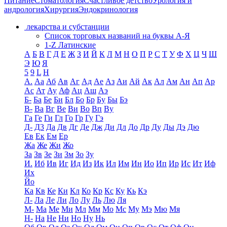
Питание
Стоматология
Счастливое детство
Урология и
андрология
Хирургия
Эндокринология
лекарства и субстанции
Список торговых названий на буквы А-Я
1-Z Латинские
А
Б
В
Г
Д
Е
Ж
З
И
Й
К
Л
М
Н
О
П
Р
С
Т
У
Ф
Х
Ц
Ч
Ш
Э
Ю
Я
5
9
L
H
А.
Аа
Аб
Ав
Аг
Ад
Ае
Аз
Аи
Ай
Ак
Ал
Ам
Ан
Ап
Ар
Ас
Ат
Ау
Аф
Ац
Аш
Аэ
Б-
Ба
Бе
Би
Бл
Бо
Бр
Бу
Бы
Бэ
В-
Ва
Вг
Ве
Ви
Во
Вп
Ву
Га
Ге
Ги
Гл
Го
Гр
Гу
Гэ
Д-
Д3
Да
Дв
Дг
Де
Дж
Ди
Дл
До
Др
Ду
Ды
Дэ
Дю
Ев
Ек
Ем
Ер
Жа
Же
Жи
Жо
За
Зв
Зе
Зи
Зм
Зо
Зу
И.
Иб
Ив
Иг
Ид
Из
Ик
Ил
Им
Ин
Ио
Ип
Ир
Ис
Ит
Иф
Их
Йо
Ка
Кв
Ке
Ки
Кл
Ко
Кр
Кс
Ку
Кь
Кэ
Л-
Ла
Ле
Ли
Ло
Лу
Ль
Лю
Ля
М-
Ма
Ме
Ми
Мл
Мм
Мо
Мс
Му
Мэ
Мю
Мя
Н-
На
Не
Ни
Но
Ну
Нь