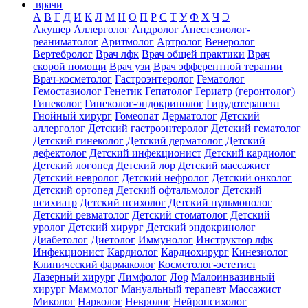
врачи
А
В
Г
Д
И
К
Л
М
Н
О
П
Р
С
Т
У
Ф
Х
Ч
Э
Акушер
Аллерголог
Андролог
Анестезиолог-
реаниматолог
Аритмолог
Артролог
Венеролог
Вертебролог
Врач лфк
Врач общей практики
Врач
скорой помощи
Врач узи
Врач эфферентной терапии
Врач-косметолог
Гастроэнтеролог
Гематолог
Гемостазиолог
Генетик
Гепатолог
Гериатр (геронтолог)
Гинеколог
Гинеколог-эндокринолог
Гирудотерапевт
Гнойный хирург
Гомеопат
Дерматолог
Детский
аллерголог
Детский гастроэнтеролог
Детский гематолог
Детский гинеколог
Детский дерматолог
Детский
дефектолог
Детский инфекционист
Детский кардиолог
Детский логопед
Детский лор
Детский массажист
Детский невролог
Детский нефролог
Детский онколог
Детский ортопед
Детский офтальмолог
Детский
психиатр
Детский психолог
Детский пульмонолог
Детский ревматолог
Детский стоматолог
Детский
уролог
Детский хирург
Детский эндокринолог
Диабетолог
Диетолог
Иммунолог
Инструктор лфк
Инфекционист
Кардиолог
Кардиохирург
Кинезиолог
Клинический фармаколог
Косметолог-эстетист
Лазерный хирург
Лимфолог
Лор
Малоинвазивный
хирург
Маммолог
Мануальный терапевт
Массажист
Миколог
Нарколог
Невролог
Нейропсихолог