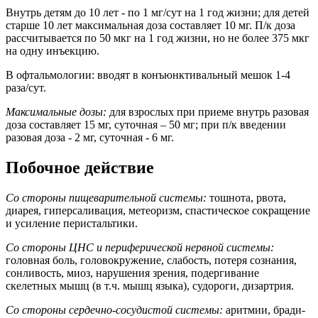
Внутрь детям до 10 лет - по 1 мг/сут на 1 год жизни; для детей
старше 10 лет максимальная доза составляет 10 мг. П/к доза
рассчитывается по 50 мкг на 1 год жизни, но не более 375 мкг
на одну инъекцию.
В офтальмологии: вводят в конъюнктивальный мешок 1-4
раза/сут.
Максимальные дозы:
для взрослых при приеме внутрь разовая
доза составляет 15 мг, суточная – 50 мг; при п/к введении
разовая доза - 2 мг, суточная - 6 мг.
Побочное действие
Со стороны пищеварительной системы:
тошнота, рвота,
диарея, гиперсаливация, метеоризм, спастическое сокращение
и усиление перистальтики.
Со стороны ЦНС и периферической нервной системы:
головная боль, головокружение, слабость, потеря сознания,
сонливость, миоз, нарушения зрения, подергивание
скелетных мышц (в т.ч. мышц языка), судороги, дизартрия.
Со стороны сердечно-сосудистой системы:
аритмии, бради-