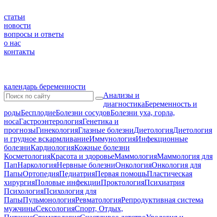
статьи
новости
вопросы и ответы
о нас
контакты
календарь беременности
Анализы и
диагностика
Беременность и
роды
Бесплодие
Болезни сосудов
Болезни уха, горла,
носа
Гастроэнтерология
Генетика и
прогнозы
Гинекология
Глазные болезни
Диетология
Диетология
и грудное вскармливание
Иммунология
Инфекционные
болезни
Кардиология
Кожные болезни
Косметология
Красота и здоровье
Маммология
Маммология для
Пап
Наркология
Нервные болезни
Онкология
Онкология для
Папы
Ортопедия
Педиатрия
Первая помощь
Пластическая
хирургия
Половые инфекции
Проктология
Психиатрия
Психология
Психология для
Папы
Пульмонология
Ревматология
Репродуктивная система
мужчины
Сексология
Спорт, Отдых,