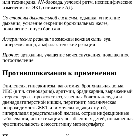
или тахикардия, AV-блокада, узловой ритм, неспецифические
изменения на ЭКГ, снижение АД.
Со стороны дыхательной системы:
одышка, угнетение
дыхания, усиление секреции бронхиальных желез,
повышение тонуса бронхов.
Аллергические реакции:
возможны кожная сыпь, зуд,
гиперемия лица, анафилактические реакции.
Прочие:
артралгии, учащение мочеиспускания, повышенное
потоотделение.
Противопоказания к применению
Эпилепсия, гиперкинезы, ваготомия, бронхиальная астма,
ИБС (в т.ч. стенокардия), аритмии, брадикардия, выраженный
атеросклероз, тиреотоксикоз, язвенная болезнь желудка и
двенадцатиперстной кишки, перитонит, механическая
непроходимость ЖКТ или мочевыводящих путей,
гиперплазия предстательной железы, острые инфекционные
заболевания, интоксикация у ослабленных детей, повышенная
чувствительность к неостигмину метилсульфату.