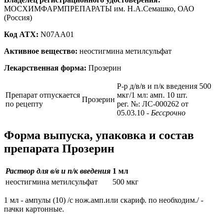
МОСХИМФАРМПРЕПАРАТЫ им. Н.А.Семашко, ОАО
(Россия)
Код ATX:
N07AA01
Активное вещество:
неостигмина метилсульфат
Лекарственная форма:
Прозерин
Р-р д/в/в и п/к введения 500
Препарат отпускается
мкг/1 мл: амп. 10 шт.
Прозерин
по рецепту
рег. №: ЛС-000262 от
05.03.10
- Бессрочно
Форма выпуска, упаковка и состав
препарата Прозерин
Раствор для в/в и п/к введения
1 мл
неостигмина метилсульфат
500 мкг
1 мл - ампулы (10) /с нож.амп.или скариф. по необходим./ -
пачки картонные.