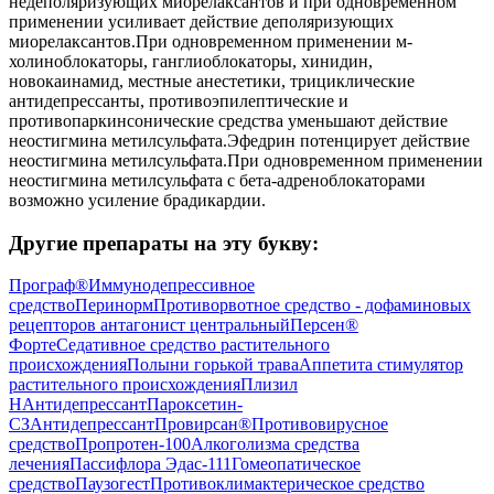
недеполяризующих миорелаксантов и при одновременном
применении усиливает действие деполяризующих
миорелаксантов.При одновременном применении м-
холиноблокаторы, ганглиоблокаторы, хинидин,
новокаинамид, местные анестетики, трициклические
антидепрессанты, противоэпилептические и
противопаркинсонические средства уменьшают действие
неостигмина метилсульфата.Эфедрин потенцирует действие
неостигмина метилсульфата.При одновременном применении
неостигмина метилсульфата с бета-адреноблокаторами
возможно усиление брадикардии.
Другие препараты на эту букву:
Програф®
Иммунодепрессивное
средство
Перинорм
Противорвотное средство - дофаминовых
рецепторов антагонист центральный
Персен®
Форте
Седативное средство растительного
происхождения
Полыни горькой трава
Аппетита стимулятор
растительного происхождения
Плизил
Н
Антидепрессант
Пароксетин-
СЗ
Антидепрессант
Провирсан®
Противовирусное
средство
Пропротен-100
Алкоголизма средства
лечения
Пассифлора Эдас-111
Гомеопатическое
средство
Паузогест
Противоклимактерическое средство