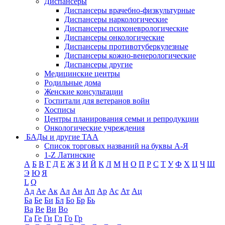
Диспансеры
Диспансеры врачебно-физкультурные
Диспансеры наркологические
Диспансеры психоневрологические
Диспансеры онкологические
Диспансеры противотуберкулезные
Диспансеры кожно-венерологические
Диспансеры другие
Медицинские центры
Родильные дома
Женские консультации
Госпитали для ветеранов войн
Хосписы
Центры планирования семьи и репродукции
Онкологические учреждения
БАДы и другие ТАА
Список торговых названий на буквы А-Я
1-Z Латинские
А
Б
В
Г
Д
Е
Ж
З
И
Й
К
Л
М
Н
О
П
Р
С
Т
У
Ф
Х
Ц
Ч
Ш
Э
Ю
Я
L
Q
Ад
Ае
Ак
Ал
Ан
Ап
Ар
Ас
Ат
Ац
Ба
Бе
Би
Бл
Бо
Бр
Бь
Ва
Ве
Ви
Во
Га
Ге
Ги
Гл
Го
Гр