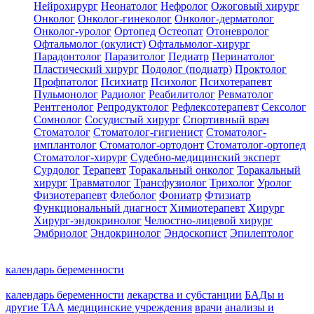
Нейрохирург
Неонатолог
Нефролог
Ожоговый хирург
Онколог
Онколог-гинеколог
Онколог-дерматолог
Онколог-уролог
Ортопед
Остеопат
Отоневролог
Офтальмолог (окулист)
Офтальмолог-хирург
Парадонтолог
Паразитолог
Педиатр
Перинатолог
Пластический хирург
Подолог (подиатр)
Проктолог
Профпатолог
Психиатр
Психолог
Психотерапевт
Пульмонолог
Радиолог
Реабилитолог
Ревматолог
Рентгенолог
Репродуктолог
Рефлексотерапевт
Сексолог
Сомнолог
Сосудистый хирург
Спортивный врач
Стоматолог
Стоматолог-гигиенист
Стоматолог-
имплантолог
Стоматолог-ортодонт
Стоматолог-ортопед
Стоматолог-хирург
Судебно-медицинский эксперт
Сурдолог
Терапевт
Торакальный онколог
Торакальный
хирург
Травматолог
Трансфузиолог
Трихолог
Уролог
Физиотерапевт
Флеболог
Фониатр
Фтизиатр
Функциональный диагност
Химиотерапевт
Хирург
Хирург-эндокринолог
Челюстно-лицевой хирург
Эмбриолог
Эндокринолог
Эндоскопист
Эпилептолог
календарь беременности
календарь беременности
лекарства и субстанции
БАДы и
другие ТАА
медицинские учреждения
врачи
анализы и