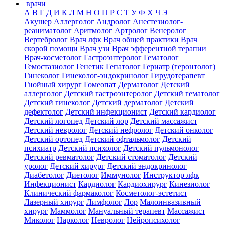
врачи
А
В
Г
Д
И
К
Л
М
Н
О
П
Р
С
Т
У
Ф
Х
Ч
Э
Акушер
Аллерголог
Андролог
Анестезиолог-
реаниматолог
Аритмолог
Артролог
Венеролог
Вертебролог
Врач лфк
Врач общей практики
Врач
скорой помощи
Врач узи
Врач эфферентной терапии
Врач-косметолог
Гастроэнтеролог
Гематолог
Гемостазиолог
Генетик
Гепатолог
Гериатр (геронтолог)
Гинеколог
Гинеколог-эндокринолог
Гирудотерапевт
Гнойный хирург
Гомеопат
Дерматолог
Детский
аллерголог
Детский гастроэнтеролог
Детский гематолог
Детский гинеколог
Детский дерматолог
Детский
дефектолог
Детский инфекционист
Детский кардиолог
Детский логопед
Детский лор
Детский массажист
Детский невролог
Детский нефролог
Детский онколог
Детский ортопед
Детский офтальмолог
Детский
психиатр
Детский психолог
Детский пульмонолог
Детский ревматолог
Детский стоматолог
Детский
уролог
Детский хирург
Детский эндокринолог
Диабетолог
Диетолог
Иммунолог
Инструктор лфк
Инфекционист
Кардиолог
Кардиохирург
Кинезиолог
Клинический фармаколог
Косметолог-эстетист
Лазерный хирург
Лимфолог
Лор
Малоинвазивный
хирург
Маммолог
Мануальный терапевт
Массажист
Миколог
Нарколог
Невролог
Нейропсихолог