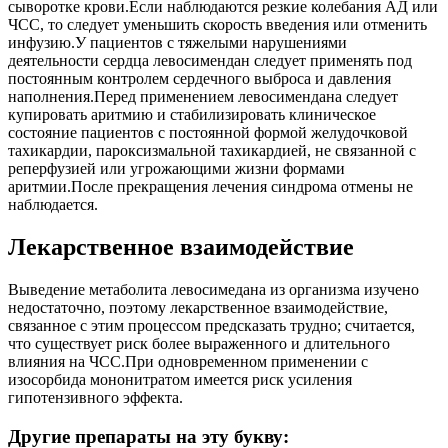
сыворотке крови.Если наблюдаются резкие колебания АД или
ЧСС, то следует уменьшить скорость введения или отменить
инфузию.У пациентов с тяжелыми нарушениями
деятельности сердца левосимендан следует применять под
постоянным контролем сердечного выброса и давления
наполнения.Перед применением левосимендана следует
купировать аритмию и стабилизировать клиническое
состояние пациентов с постоянной формой желудочковой
тахикардии, пароксизмальной тахикардией, не связанной с
реперфузией или угрожающими жизни формами
аритмии.После прекращения лечения синдрома отмены не
наблюдается.
Лекарственное взаимодействие
Выведение метаболита левосимедана из организма изучено
недостаточно, поэтому лекарственное взаимодействие,
связанное с этим процессом предсказать трудно; считается,
что существует риск более выраженного и длительного
влияния на ЧСС.При одновременном применении с
изосорбида мононитратом имеется риск усиления
гипотензивного эффекта.
Другие препараты на эту букву: