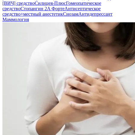
[ВИЧ] средство
Силицея-Плюс
Гомеопатическое
средство
Стопангин 2A Форте
Антисептическое
средство+местный анестетик
Сиозам
Антидепрессант
Маммология