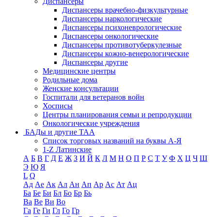
Диспансеры
Диспансеры врачебно-физкультурные
Диспансеры наркологические
Диспансеры психоневрологические
Диспансеры онкологические
Диспансеры противотуберкулезные
Диспансеры кожно-венерологические
Диспансеры другие
Медицинские центры
Родильные дома
Женские консультации
Госпитали для ветеранов войн
Хосписы
Центры планирования семьи и репродукции
Онкологические учреждения
БАДы и другие ТАА
Список торговых названий на буквы А-Я
1-Z Латинские
А
Б
В
Г
Д
Е
Ж
З
И
Й
К
Л
М
Н
О
П
Р
С
Т
У
Ф
Х
Ц
Ч
Ш
Э
Ю
Я
L
Q
Ад
Ае
Ак
Ал
Ан
Ап
Ар
Ас
Ат
Ац
Ба
Бе
Би
Бл
Бо
Бр
Бь
Ва
Ве
Ви
Во
Га
Ге
Ги
Гл
Го
Гр