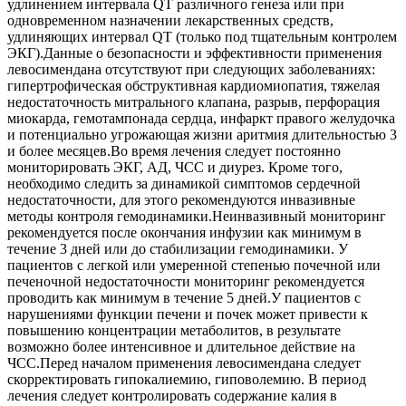
удлинением интервала QT различного генеза или при
одновременном назначении лекарственных средств,
удлиняющих интервал QT (только под тщательным контролем
ЭКГ).Данные о безопасности и эффективности применения
левосимендана отсутствуют при следующих заболеваниях:
гипертрофическая обструктивная кардиомиопатия, тяжелая
недостаточность митрального клапана, разрыв, перфорация
миокарда, гемотампонада сердца, инфаркт правого желудочка
и потенциально угрожающая жизни аритмия длительностью 3
и более месяцев.Во время лечения следует постоянно
мониторировать ЭКГ, АД, ЧСС и диурез. Кроме того,
необходимо следить за динамикой симптомов сердечной
недостаточности, для этого рекомендуются инвазивные
методы контроля гемодинамики.Неинвазивный мониторинг
рекомендуется после окончания инфузии как минимум в
течение 3 дней или до стабилизации гемодинамики. У
пациентов с легкой или умеренной степенью почечной или
печеночной недостаточности мониторинг рекомендуется
проводить как минимум в течение 5 дней.У пациентов с
нарушениями функции печени и почек может привести к
повышению концентрации метаболитов, в результате
возможно более интенсивное и длительное действие на
ЧСС.Перед началом применения левосимендана следует
скорректировать гипокалиемию, гиповолемию. В период
лечения следует контролировать содержание калия в