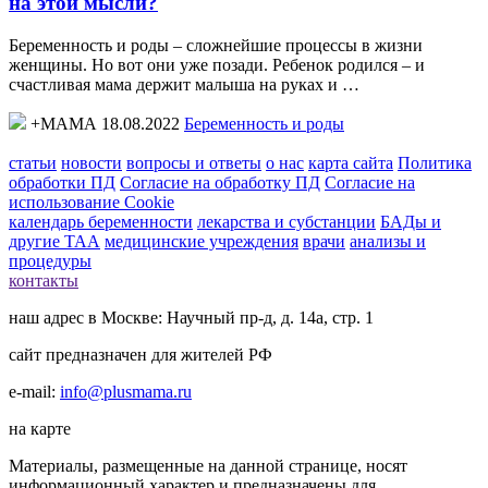
на этой мысли?
Беременность и роды – сложнейшие процессы в жизни
женщины. Но вот они уже позади. Ребенок родился – и
счастливая мама держит малыша на руках и …
+МАМА 18.08.2022
Беременность и роды
статьи
новости
вопросы и ответы
о нас
карта сайта
Политика
обработки ПД
Согласие на обработку ПД
Согласие на
использование Cookie
календарь беременности
лекарства и субстанции
БАДы и
другие ТАА
медицинские учреждения
врачи
анализы и
процедуры
контакты
наш адрес в Москве: Научный пр-д, д. 14а, стр. 1
сайт предназначен для жителей РФ
e-mail:
info@plusmama.ru
на карте
Материалы, размещенные на данной странице, носят
информационный характер и предназначены для