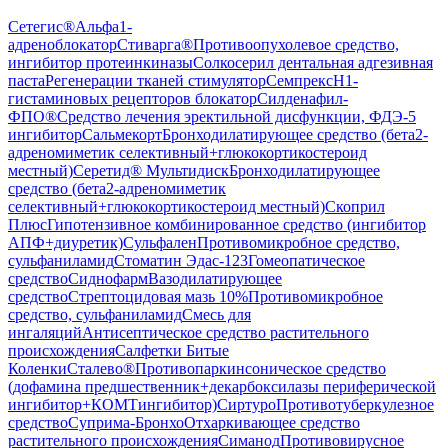
Сетегис®
Альфа1-
адреноблокатор
Стиварга®
Противоопухолевое средство,
ингибитор протеинкиназы
Солкосерил дентальная адгезивная
паста
Регенерации тканей стимулятор
Семпрекс
H1-
гистаминовых рецепторов блокатор
Силденафил-
ФПО®
Средство лечения эректильной дисфункции, ФДЭ-5
ингибитор
Сальмекорт
Бронходилатирующее средство (бета2-
адреномиметик селективный+глюкокортикостероид
местный)
Серетид® Мультидиск
Бронходилатирующее
средство (бета2-адреномиметик
селективный+глюкокортикостероид местный)
Скоприл
Плюс
Гипотензивное комбинированное средство (ингибитор
АПФ+диуретик)
Сульфален
Противомикробное средство,
сульфаниламид
Стоматин Эдас-123
Гомеопатическое
средство
Сиднофарм
Вазодилатирующее
средство
Стрептоцидовая мазь 10%
Противомикробное
средство, сульфаниламид
Смесь для
ингаляций
Антисептическое средство растительного
происхождения
Салфетки Битые
Коленки
Сталево®
Противопаркинсоническое средство
(дофамина предшественник+декарбоксилазы периферической
ингибитор+КОМТингибитор)
Сиртуро
Противотуберкулезное
средство
Суприма-Бронхо
Отхаркивающее средство
растительного происхождения
Симанод
Противовирусное