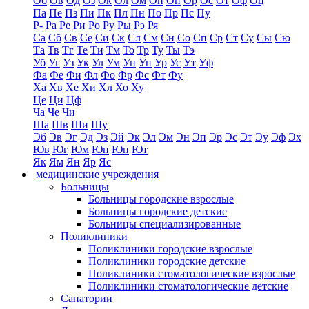
Об
Ов
Од
Оз
Ок
Ол
Ом
Он
Оп
Ор
Ос
От
Оф
Оц
Па
Пе
Пз
Пи
Пк
Пл
Пн
По
Пр
Пс
Пу
Р-
Ра
Ре
Ри
Ро
Ру
Ры
Рэ
Ря
Са
Сб
Св
Се
Си
Ск
Сл
См
Сн
Со
Сп
Ср
Ст
Су
Сы
Сю
Та
Тв
Тг
Те
Ти
Тм
То
Тр
Ту
Ты
Тэ
Уб
Уг
Уз
Ук
Ул
Ум
Ун
Уп
Ур
Ус
Ут
Уф
Фа
Фе
Фи
Фл
Фо
Фр
Фс
Фт
Фу
Ха
Хв
Хе
Хи
Хл
Хо
Ху
Це
Ци
Цф
Ча
Че
Чи
Ша
Шв
Ши
Шу
Эб
Эв
Эг
Эд
Эз
Эй
Эк
Эл
Эм
Эн
Эп
Эр
Эс
Эт
Эу
Эф
Эх
Юв
Юг
Юм
Юн
Юп
Ют
Як
Ям
Ян
Яр
Яс
медицинские учреждения
Больницы
Больницы городские взрослые
Больницы городские детские
Больницы специализированные
Поликлиники
Поликлиники городские взрослые
Поликлиники городские детские
Поликлиники стоматологические взрослые
Поликлиники стоматологические детские
Санатории