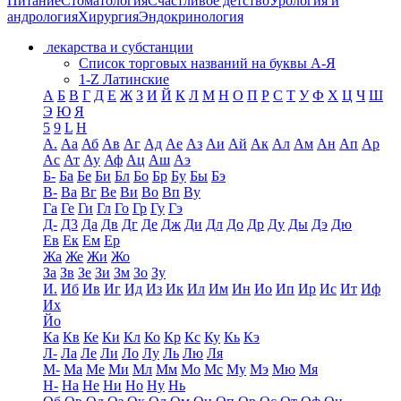
Питание
Стоматология
Счастливое детство
Урология и
андрология
Хирургия
Эндокринология
лекарства и субстанции
Список торговых названий на буквы А-Я
1-Z Латинские
А
Б
В
Г
Д
Е
Ж
З
И
Й
К
Л
М
Н
О
П
Р
С
Т
У
Ф
Х
Ц
Ч
Ш
Э
Ю
Я
5
9
L
H
А.
Аа
Аб
Ав
Аг
Ад
Ае
Аз
Аи
Ай
Ак
Ал
Ам
Ан
Ап
Ар
Ас
Ат
Ау
Аф
Ац
Аш
Аэ
Б-
Ба
Бе
Би
Бл
Бо
Бр
Бу
Бы
Бэ
В-
Ва
Вг
Ве
Ви
Во
Вп
Ву
Га
Ге
Ги
Гл
Го
Гр
Гу
Гэ
Д-
Д3
Да
Дв
Дг
Де
Дж
Ди
Дл
До
Др
Ду
Ды
Дэ
Дю
Ев
Ек
Ем
Ер
Жа
Же
Жи
Жо
За
Зв
Зе
Зи
Зм
Зо
Зу
И.
Иб
Ив
Иг
Ид
Из
Ик
Ил
Им
Ин
Ио
Ип
Ир
Ис
Ит
Иф
Их
Йо
Ка
Кв
Ке
Ки
Кл
Ко
Кр
Кс
Ку
Кь
Кэ
Л-
Ла
Ле
Ли
Ло
Лу
Ль
Лю
Ля
М-
Ма
Ме
Ми
Мл
Мм
Мо
Мс
Му
Мэ
Мю
Мя
Н-
На
Не
Ни
Но
Ну
Нь