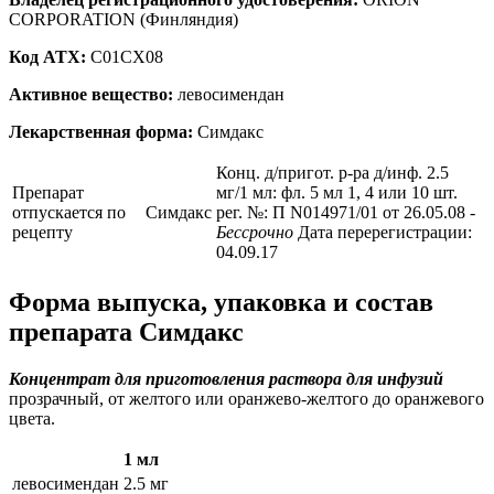
CORPORATION (Финляндия)
Код ATX:
C01CX08
Активное вещество:
левосимендан
Лекарственная форма:
Симдакс
Конц. д/пригот. р-ра д/инф. 2.5
Препарат
мг/1 мл: фл. 5 мл 1, 4 или 10 шт.
отпускается по
Симдакс
рег. №: П N014971/01 от 26.05.08
-
рецепту
Бессрочно
Дата перерегистрации:
04.09.17
Форма выпуска, упаковка и состав
препарата Симдакс
Концентрат для приготовления раствора для инфузий
прозрачный, от желтого или оранжево-желтого до оранжевого
цвета.
1 мл
левосимендан
2.5 мг