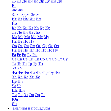
Д-
Да
Де
Ди
До
Др
Ду
Ды
Дя
Е-
Же
Жи
За
Зв
Зд
Зе
Зи
Зо
Иг
Из
Им
Ин
Ип
Йо
Ка
Ке
Ки
Кл
Ко
Кр
Ку
Ла
Ле
Ли
Ль
Лю
Ма
Ме
Ми
Мо
Мс
Му
На
Не
Но
Ну
Ов
Ок
Ол
Ом
Оп
Ор
Ос
Оч
Па
Пе
Пи
Пл
По
Пр
Пс
Пу
Ра
Ре
Ри
Ру
Ры
Са
Св
Се
Си
Ск
Со
Сп
Ср
Ст
Су
Та
Те
Ти
Тр
Ту
Ты
Ул
Ур
Фа
Фе
Фи
Фл
Фо
Фр
Фу
Фэ
Ха
Хв
Хе
Хи
Хо
Це
Ци
Ча
Че
Ша
Ши
Эй
Эк
Эл
Эн
Эр
Эс
Юн
Ян
анализы и процедуры