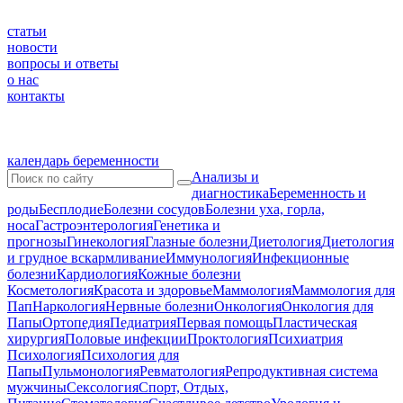
статьи
новости
вопросы и ответы
о нас
контакты
календарь беременности
Анализы и
диагностика
Беременность и
роды
Бесплодие
Болезни сосудов
Болезни уха, горла,
носа
Гастроэнтерология
Генетика и
прогнозы
Гинекология
Глазные болезни
Диетология
Диетология
и грудное вскармливание
Иммунология
Инфекционные
болезни
Кардиология
Кожные болезни
Косметология
Красота и здоровье
Маммология
Маммология для
Пап
Наркология
Нервные болезни
Онкология
Онкология для
Папы
Ортопедия
Педиатрия
Первая помощь
Пластическая
хирургия
Половые инфекции
Проктология
Психиатрия
Психология
Психология для
Папы
Пульмонология
Ревматология
Репродуктивная система
мужчины
Сексология
Спорт, Отдых,