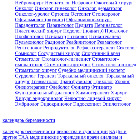
Нейрохирург
Неонатолог
Нефролог
Ожоговый хирург
Онколог
Онколог-гинеколог
Онколог-дерматолог
Онколог-уролог
Ортопед
Остеопат
Отоневролог
Офтальмолог (окулист)
Офтальмолог-хирург
Парадонтолог
Паразитолог
Педиатр
Перинатолог
Пластический хирург
Подолог (подиатр)
Проктолог
Профпатолог
Психиатр
Психолог
Психотерапевт
Пульмонолог
Радиолог
Реабилитолог
Ревматолог
Рентгенолог
Репродуктолог
Рефлексотерапевт
Сексолог
Сомнолог
Сосудистый хирург
Спортивный врач
Стоматолог
Стоматолог-гигиенист
Стоматолог-
имплантолог
Стоматолог-ортодонт
Стоматолог-ортопед
Стоматолог-хирург
Судебно-медицинский эксперт
Сурдолог
Терапевт
Торакальный онколог
Торакальный
хирург
Травматолог
Трансфузиолог
Трихолог
Уролог
Физиотерапевт
Флеболог
Фониатр
Фтизиатр
Функциональный диагност
Химиотерапевт
Хирург
Хирург-эндокринолог
Челюстно-лицевой хирург
Эмбриолог
Эндокринолог
Эндоскопист
Эпилептолог
календарь беременности
календарь беременности
лекарства и субстанции
БАДы и
другие ТАА
медицинские учреждения
врачи
анализы и