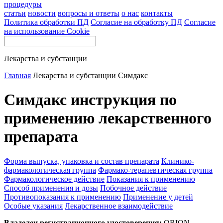
процедуры
статьи
новости
вопросы и ответы
о нас
контакты
Политика обработки ПД
Согласие на обработку ПД
Согласие
на использование Cookie
Лекарства и субстанции
Главная
Лекарства и субстанции
Симдакс
Симдакс инструкция по
применению лекарственного
препарата
Форма выпуска, упаковка и состав препарата
Клинико-
фармакологическая группа
Фармако-терапевтическая группа
Фармакологическое действие
Показания к применению
Способ применения и дозы
Побочное действие
Противопоказания к применению
Применение у детей
Особые указания
Лекарственное взаимодействие
Владелец регистрационного удостоверения:
ORION