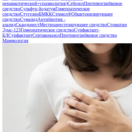
ненаркотический+спазмолитик)
Себозол
Противогрибковое
средство
Сульфур йодатум
Гомеопатическое
средство
Стугезин
БМКК
Стимол®
Общетонизирующее
средство
Сумазид
Антибиотик -
азалид
Скандонест
Местноанестезирующее средство
Стоматин
Эдас-123
Гомеопатическое средство
Сурфактант-
БЛ
Сурфактант
Сертаконазол
Противогрибковое средство
Маммология