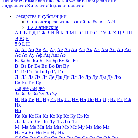
Питание
Стоматология
Счастливое детство
Урология и
андрология
Хирургия
Эндокринология
лекарства и субстанции
Список торговых названий на буквы А-Я
1-Z Латинские
А
Б
В
Г
Д
Е
Ж
З
И
Й
К
Л
М
Н
О
П
Р
С
Т
У
Ф
Х
Ц
Ч
Ш
Э
Ю
Я
5
9
L
H
А.
Аа
Аб
Ав
Аг
Ад
Ае
Аз
Аи
Ай
Ак
Ал
Ам
Ан
Ап
Ар
Ас
Ат
Ау
Аф
Ац
Аш
Аэ
Б-
Ба
Бе
Би
Бл
Бо
Бр
Бу
Бы
Бэ
В-
Ва
Вг
Ве
Ви
Во
Вп
Ву
Га
Ге
Ги
Гл
Го
Гр
Гу
Гэ
Д-
Д3
Да
Дв
Дг
Де
Дж
Ди
Дл
До
Др
Ду
Ды
Дэ
Дю
Ев
Ек
Ем
Ер
Жа
Же
Жи
Жо
За
Зв
Зе
Зи
Зм
Зо
Зу
И.
Иб
Ив
Иг
Ид
Из
Ик
Ил
Им
Ин
Ио
Ип
Ир
Ис
Ит
Иф
Их
Йо
Ка
Кв
Ке
Ки
Кл
Ко
Кр
Кс
Ку
Кь
Кэ
Л-
Ла
Ле
Ли
Ло
Лу
Ль
Лю
Ля
М-
Ма
Ме
Ми
Мл
Мм
Мо
Мс
Му
Мэ
Мю
Мя
Н-
На
Не
Ни
Но
Ну
Нь