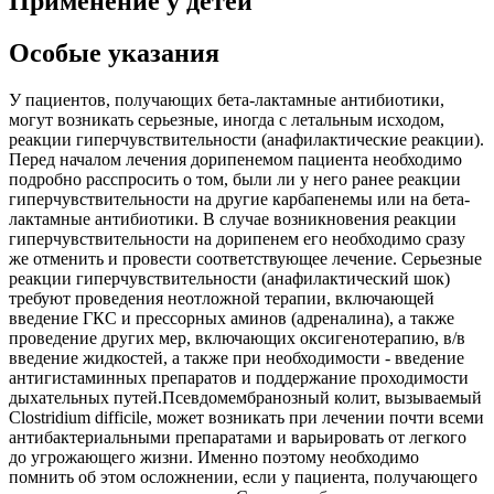
Применение у детей
Особые указания
У пациентов, получающих бета-лактамные антибиотики,
могут возникать серьезные, иногда с летальным исходом,
реакции гиперчувствительности (анафилактические реакции).
Перед началом лечения дорипенемом пациента необходимо
подробно расспросить о том, были ли у него ранее реакции
гиперчувствительности на другие карбапенемы или на бета-
лактамные антибиотики. В случае возникновения реакции
гиперчувствительности на дорипенем его необходимо сразу
же отменить и провести соответствующее лечение. Серьезные
реакции гиперчувствительности (анафилактический шок)
требуют проведения неотложной терапии, включающей
введение ГКС и прессорных аминов (адреналина), а также
проведение других мер, включающих оксигенотерапию, в/в
введение жидкостей, а также при необходимости - введение
антигистаминных препаратов и поддержание проходимости
дыхательных путей.Псевдомембранозный колит, вызываемый
Clostridium difficile, может возникать при лечении почти всеми
антибактериальными препаратами и варьировать от легкого
до угрожающего жизни. Именно поэтому необходимо
помнить об этом осложнении, если у пациента, получающего