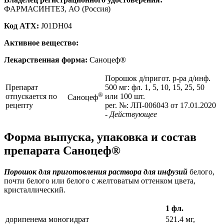
ФАРМАСИНТЕЗ, АО (Россия)
Код ATX:
J01DH04
Активное вещество:
Лекарственная форма:
Саноцеф®
Порошок д/пригот. р-ра д/инф.
Препарат
500 мг: фл. 1, 5, 10, 15, 25, 50
®
отпускается по
или 100 шт.
Саноцеф
рецепту
рег. №: ЛП-006043 от 17.01.2020
- Действующее
Форма выпуска, упаковка и состав
препарата Саноцеф®
Порошок для приготовления раствора для инфузий
белого,
почти белого или белого с желтоватым оттенком цвета,
кристаллический.
1 фл.
дорипенема моногидрат
521.4 мг,