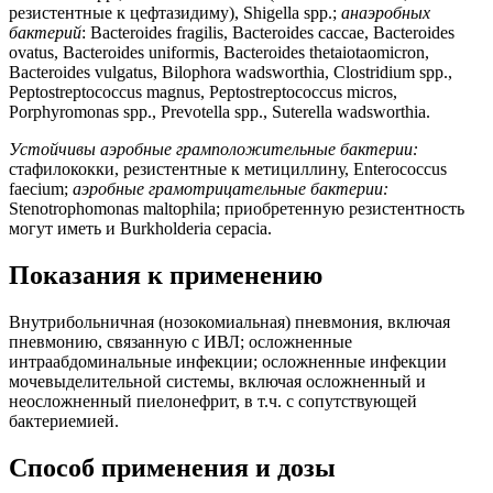
резистентные к цефтазидиму), Shigella spp.;
анаэробных
бактерий
: Bacteroides fragilis, Bacteroides caccae, Bacteroides
ovatus, Bacteroides uniformis, Bacteroides thetaiotaomicron,
Bacteroides vulgatus, Bilophora wadsworthia, Clostridium spp.,
Peptostreptococcus magnus, Peptostreptococcus micros,
Porphyromonas spp., Prevotella spp., Suterella wadsworthia.
Устойчивы аэробные грамположительные бактерии:
cтафилококки, резистентные к метициллину, Enterococcus
faecium;
аэробные грамотрицательные бактерии:
Stenotrophomonas maltophila; приобретенную резистентность
могут иметь и Burkholderia cepacia.
Показания к применению
Внутрибольничная (нозокомиальная) пневмония, включая
пневмонию, связанную с ИВЛ; осложненные
интраабдоминальные инфекции; осложненные инфекции
мочевыделительной системы, включая осложненный и
неосложненный пиелонефрит, в т.ч. с сопутствующей
бактериемией.
Способ применения и дозы