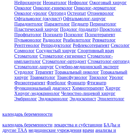
Нейрохирург
Неонатолог
Нефролог
Ожоговый хирург
Онколог
Онколог-гинеколог
Онколог-дерматолог
Онколог-уролог
Ортопед
Остеопат
Отоневролог
Офтальмолог (окулист)
Офтальмолог-хирург
Парадонтолог
Паразитолог
Педиатр
Перинатолог
Пластический хирург
Подолог (подиатр)
Проктолог
Профпатолог
Психиатр
Психолог
Психотерапевт
Пульмонолог
Радиолог
Реабилитолог
Ревматолог
Рентгенолог
Репродуктолог
Рефлексотерапевт
Сексолог
Сомнолог
Сосудистый хирург
Спортивный врач
Стоматолог
Стоматолог-гигиенист
Стоматолог-
имплантолог
Стоматолог-ортодонт
Стоматолог-ортопед
Стоматолог-хирург
Судебно-медицинский эксперт
Сурдолог
Терапевт
Торакальный онколог
Торакальный
хирург
Травматолог
Трансфузиолог
Трихолог
Уролог
Физиотерапевт
Флеболог
Фониатр
Фтизиатр
Функциональный диагност
Химиотерапевт
Хирург
Хирург-эндокринолог
Челюстно-лицевой хирург
Эмбриолог
Эндокринолог
Эндоскопист
Эпилептолог
календарь беременности
календарь беременности
лекарства и субстанции
БАДы и
другие ТАА
медицинские учреждения
врачи
анализы и