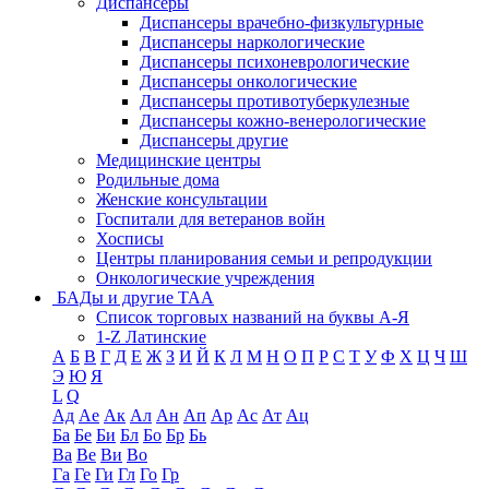
Диспансеры
Диспансеры врачебно-физкультурные
Диспансеры наркологические
Диспансеры психоневрологические
Диспансеры онкологические
Диспансеры противотуберкулезные
Диспансеры кожно-венерологические
Диспансеры другие
Медицинские центры
Родильные дома
Женские консультации
Госпитали для ветеранов войн
Хосписы
Центры планирования семьи и репродукции
Онкологические учреждения
БАДы и другие ТАА
Список торговых названий на буквы А-Я
1-Z Латинские
А
Б
В
Г
Д
Е
Ж
З
И
Й
К
Л
М
Н
О
П
Р
С
Т
У
Ф
Х
Ц
Ч
Ш
Э
Ю
Я
L
Q
Ад
Ае
Ак
Ал
Ан
Ап
Ар
Ас
Ат
Ац
Ба
Бе
Би
Бл
Бо
Бр
Бь
Ва
Ве
Ви
Во
Га
Ге
Ги
Гл
Го
Гр